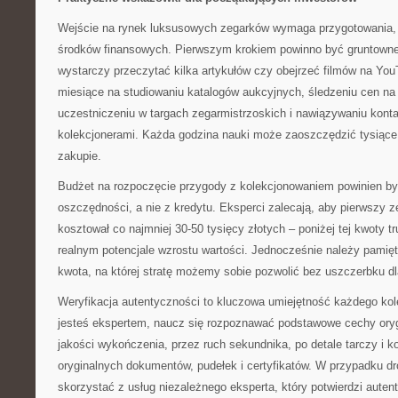
Wejście na rynek luksusowych zegarków wymaga przygotowania, c
środków finansowych. Pierwszym krokiem powinno być gruntowne
wystarczy przeczytać kilka artykułów czy obejrzeć filmów na Yo
miesiące na studiowaniu katalogów aukcyjnych, śledzeniu cen na
uczestniczeniu w targach zegarmistrzoskich i nawiązywaniu kon
kolekcjonerami. Każda godzina nauki może zaoszczędzić tysiące
zakupie.
Budżet na rozpoczęcie przygody z kolekcjonowaniem powinien by
oszczędności, a nie z kredytu. Eksperci zalecają, aby pierwszy 
kosztował co najmniej 30-50 tysięcy złotych – poniżej tej kwoty 
realnym potencjale wzrostu wartości. Jednocześnie należy pamięt
kwota, na której stratę możemy sobie pozwolić bez uszczerbku dl
Weryfikacja autentyczności to kluczowa umiejętność każdego kole
jesteś ekspertem, naucz się rozpoznawać podstawowe cechy ory
jakości wykończenia, przez ruch sekundnika, po detale tarczy i k
oryginalnych dokumentów, pudełek i certyfikatów. W przypadku d
skorzystać z usług niezależnego eksperta, który potwierdzi autent