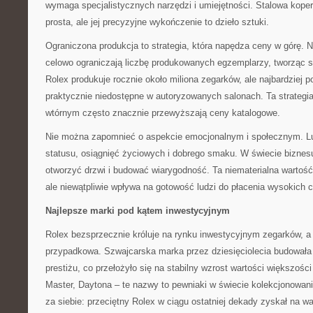
wymaga specjalistycznych narzędzi i umiejętności. Stalowa kop
prosta, ale jej precyzyjne wykończenie to dzieło sztuki.
Ograniczona produkcja to strategia, która napędza ceny w górę. 
celowo ograniczają liczbę produkowanych egzemplarzy, tworząc s
Rolex produkuje rocznie około miliona zegarków, ale najbardziej
praktycznie niedostępne w autoryzowanych salonach. Ta strategia
wtórnym często znacznie przewyższają ceny katalogowe.
Nie można zapomnieć o aspekcie emocjonalnym i społecznym. L
statusu, osiągnięć życiowych i dobrego smaku. W świecie bizne
otworzyć drzwi i budować wiarygodność. Ta niematerialna wartość
ale niewątpliwie wpływa na gotowość ludzi do płacenia wysokich 
Najlepsze marki pod kątem inwestycyjnym
Rolex bezsprzecznie króluje na rynku inwestycyjnym zegarków, a 
przypadkowa. Szwajcarska marka przez dziesięciolecia budowała 
prestiżu, co przełożyło się na stabilny wzrost wartości większośc
Master, Daytona – te nazwy to pewniaki w świecie kolekcjonowan
za siebie: przeciętny Rolex w ciągu ostatniej dekady zyskał na wa