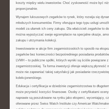
koszty między wielu inwestorów. Choć zyskowność może być niżs
proporcjonalnie.
Wynajem luksusowych zegarków to rynek, który rozwija się dynam
młodszych konsumentów. Firmy oferujące tego typu usługi umożli
modeli za ułamek ich ceny zakupu. Dla właścicieli zegarków to d
można wypożyczać swoje egzemplarze na specjalne okazje, amo
zakupu i utrzymania kolekcji.
Inwestowanie w akcje firm zegarmistrzoskich to sposób na eksp
zegarków bez konieczności bezpośredniego posiadania produktó
LVMH – to publiczne spółki, których wyniki są ściśle powiązane 
zegarmistrzoskiej. Ta forma inwestycji oferuje większą płynność n
może nie zapewniać takiej satysfakcji jak posiadanie rzeczywiste
kolekcjonerskiego.
Edukacja i certyfikacja w dziedzinie zegarmistrzostwa to długoter
może przynieść korzyści finansowe. Osoby z certyfikatami oceny
naprawie są poszukiwane na rynku jako eksperci, wyceniający, cz
oferowane przez Swiss Watch Institute czy American Watchmaker