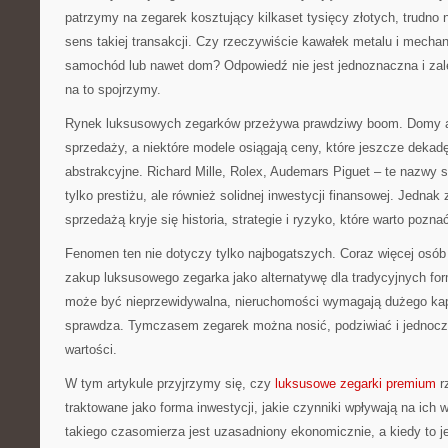
patrzymy na zegarek kosztujący kilkaset tysięcy złotych, trudno 
sens takiej transakcji. Czy rzeczywiście kawałek metalu i mecha
samochód lub nawet dom? Odpowiedź nie jest jednoznaczna i zale
na to spojrzymy.
Rynek luksusowych zegarków przeżywa prawdziwy boom. Domy au
sprzedaży, a niektóre modele osiągają ceny, które jeszcze deka
abstrakcyjne. Richard Mille, Rolex, Audemars Piguet – te nazwy s
tylko prestiżu, ale również solidnej inwestycji finansowej. Jedna
sprzedażą kryje się historia, strategie i ryzyko, które warto pozna
Fenomen ten nie dotyczy tylko najbogatszych. Coraz więcej osób z
zakup luksusowego zegarka jako alternatywę dla tradycyjnych fo
może być nieprzewidywalna, nieruchomości wymagają dużego kapit
sprawdza. Tymczasem zegarek można nosić, podziwiać i jednocze
wartości.
W tym artykule przyjrzymy się, czy
luksusowe zegarki premium
r
traktowane jako forma inwestycji, jakie czynniki wpływają na ich 
takiego czasomierza jest uzasadniony ekonomicznie, a kiedy to j