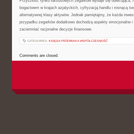
Przyszłość rynku luksusowych zegarków wydaje się obiecująca,
bogactwem w krajach azjatyckich, cyfryzacją handlu i rosnącą ś
alternatywnej klasy aktywów. Jednak pamiętajmy, że każda inwest
przypadku zegarków dodatkowo dochodzą aspekty emocjonalne i 
zaciemniać racjonalne decyzje finansowe.
CATEGORIES:
KSIĘGA PRZEMIAN A WSPÓŁCZESNOŚĆ
Comments are closed.