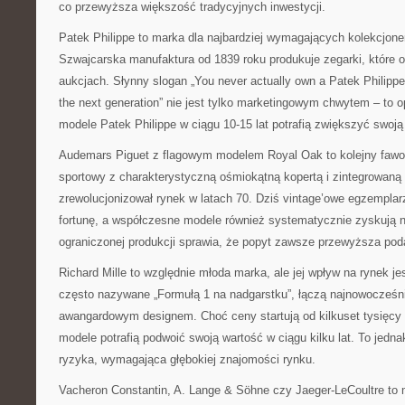
co przewyższa większość tradycyjnych inwestycji.
Patek Philippe to marka dla najbardziej wymagających kolekcjone
Szwajcarska manufaktura od 1839 roku produkuje zegarki, które 
aukcjach.
Słynny slogan „You never actually own a Patek Philippe. 
the next generation” nie jest tylko marketingowym chwytem – to o
modele Patek Philippe w ciągu 10-15 lat potrafią zwiększyć swoj
Audemars Piguet z flagowym modelem Royal Oak to kolejny fawor
sportowy z charakterystyczną ośmiokątną kopertą i zintegrowaną 
zrewolucjonizował rynek w latach 70. Dziś vintage’owe egzemplar
fortunę, a współczesne modele również systematycznie zyskują na
ograniczonej produkcji sprawia, że popyt zawsze przewyższa pod
Richard Mille to względnie młoda marka, ale jej wpływ na rynek jes
często nazywane „Formułą 1 na nadgarstku”, łączą najnowocześni
awangardowym designem. Choć ceny startują od kilkuset tysięcy 
modele potrafią podwoić swoją wartość w ciągu kilku lat. To jedn
ryzyka, wymagająca głębokiej znajomości rynku.
Vacheron Constantin, A. Lange & Söhne czy Jaeger-LeCoultre to 