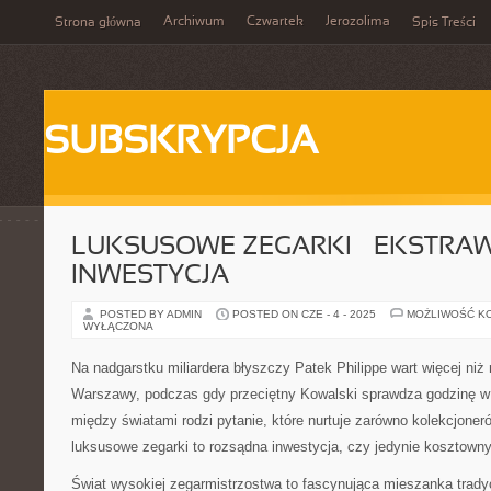
Archiwum
Czwartek
Jerozolima
Strona główna
Spis Treści
SUBSKRYPCJA
LUKSUSOWE ZEGARKI – EKSTRA
INWESTYCJA
POSTED BY ADMIN
POSTED ON CZE - 4 - 2025
MOŻLIWOŚĆ K
WYŁĄCZONA
Na nadgarstku miliardera błyszczy Patek Philippe wart więcej ni
Warszawy, podczas gdy przeciętny Kowalski sprawdza godzinę w 
między światami rodzi pytanie, które nurtuje zarówno kolekcjoner
luksusowe zegarki to rozsądna inwestycja, czy jedynie kosztown
Świat wysokiej zegarmistrzostwa to fascynująca mieszanka tradycji