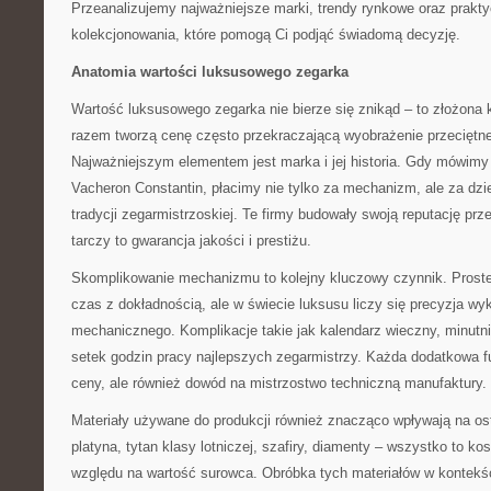
Przeanalizujemy najważniejsze marki, trendy rynkowe oraz prakt
kolekcjonowania, które pomogą Ci podjąć świadomą decyzję.
Anatomia wartości luksusowego zegarka
Wartość luksusowego zegarka nie bierze się znikąd – to złożona 
razem tworzą cenę często przekraczającą wyobrażenie przecięt
Najważniejszym elementem jest marka i jej historia. Gdy mówimy 
Vacheron Constantin, płacimy nie tylko za mechanizm, ale za dzie
tradycji zegarmistrzoskiej. Te firmy budowały swoją reputację prz
tarczy to gwarancja jakości i prestiżu.
Skomplikowanie mechanizmu to kolejny kluczowy czynnik. Prost
czas z dokładnością, ale w świecie luksusu liczy się precyzja 
mechanicznego. Komplikacje takie jak kalendarz wieczny, minutni
setek godzin pracy najlepszych zegarmistrzy. Każda dodatkowa fu
ceny, ale również dowód na mistrzostwo techniczną manufaktury.
Materiały używane do produkcji również znacząco wpływają na os
platyna, tytan klasy lotniczej, szafiry, diamenty – wszystko to kos
względu na wartość surowca. Obróbka tych materiałów w kontekś