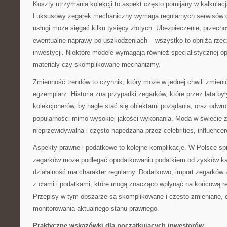
Koszty utrzymania kolekcji to aspekt często pomijany w kalkulac
Luksusowy zegarek mechaniczny wymaga regularnych serwisów co 
usługi może sięgać kilku tysięcy złotych. Ubezpieczenie, przecho
ewentualne naprawy po uszkodzeniach – wszystko to obniża rzec
inwestycji. Niektóre modele wymagają również specjalistycznej op
materiały czy skomplikowane mechanizmy.
Zmienność trendów to czynnik, który może w jednej chwili zmien
egzemplarz. Historia zna przypadki zegarków, które przez lata by
kolekcjonerów, by nagle stać się obiektami pożądania, oraz odwrotn
popularności mimo wysokiej jakości wykonania. Moda w świecie z
nieprzewidywalna i często napędzana przez celebrities, influencer
Aspekty prawne i podatkowe to kolejne komplikacje. W Polsce sp
zegarków może podlegać opodatkowaniu podatkiem od zysków kapi
działalność ma charakter regularny. Dodatkowo, import zegarków 
z cłami i podatkami, które mogą znacząco wpłynąć na końcową re
Przepisy w tym obszarze są skomplikowane i często zmieniane,
monitorowania aktualnego stanu prawnego.
Praktyczne wskazówki dla początkujących inwestorów