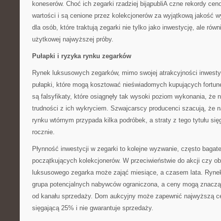
koneserów. Choć ich zegarki rzadziej bijąpubliA czne rekordy ceno
wartości i są cenione przez kolekcjonerów za wyjątkową jakość w
dla osób, które traktują zegarki nie tylko jako inwestycję, ale równ
użytkowej najwyższej próby.
Pułapki i ryzyka rynku zegarków
Rynek luksusowych zegarków, mimo swojej atrakcyjności inwestycy
pułapki, które mogą kosztować nieświadomych kupujących fortu
są falsyfikaty, które osiągnęły tak wysoki poziom wykonania, że
trudności z ich wykryciem. Szwajcarscy producenci szacują, że n
rynku wtórnym przypada kilka podróbek, a straty z tego tytułu się
rocznie.
Płynność inwestycji w zegarki to kolejne wyzwanie, często bagat
początkujących kolekcjonerów. W przeciwieństwie do akcji czy obl
luksusowego zegarka może zająć miesiące, a czasem lata. Rynek
grupa potencjalnych nabywców ograniczona, a ceny mogą znacząc
od kanału sprzedaży. Dom aukcyjny może zapewnić najwyższą cen
sięgającą 25% i nie gwarantuje sprzedaży.