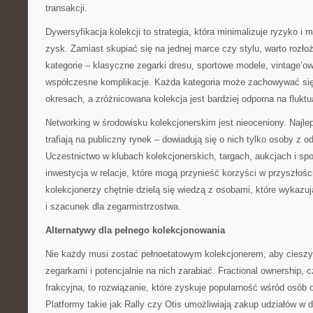
transakcji.
Dywersyfikacja kolekcji to strategia, która minimalizuje ryzyko i
zysk. Zamiast skupiać się na jednej marce czy stylu, warto rozł
kategorie – klasyczne zegarki dresu, sportowe modele, vintage’
współczesne komplikacje. Każda kategoria może zachowywać się
okresach, a zróżnicowana kolekcja jest bardziej odporna na flukt
Networking w środowisku kolekcjonerskim jest nieoceniony. Najle
trafiają na publiczny rynek – dowiadują się o nich tylko osoby z 
Uczestnictwo w klubach kolekcjonerskich, targach, aukcjach i sp
inwestycja w relacje, które mogą przynieść korzyści w przyszłoś
kolekcjonerzy chętnie dzielą się wiedzą z osobami, które wykazu
i szacunek dla zegarmistrzostwa.
Alternatywy dla pełnego kolekcjonowania
Nie każdy musi zostać pełnoetatowym kolekcjonerem, aby ciesz
zegarkami i potencjalnie na nich zarabiać. Fractional ownership, 
frakcyjna, to rozwiązanie, które zyskuje popularność wśród osób
Platformy takie jak Rally czy Otis umożliwiają zakup udziałów w 