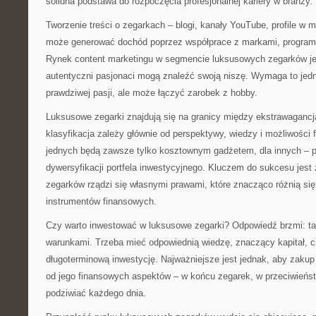
solidna podstawa do rozpoczęcia profesjonalnej kariery w branży.
Tworzenie treści o zegarkach – blogi, kanały YouTube, profile w
może generować dochód poprzez współprace z markami, programy 
Rynek content marketingu w segmencie luksusowych zegarków jest
autentyczni pasjonaci mogą znaleźć swoją niszę. Wymaga to jedn
prawdziwej pasji, ale może łączyć zarobek z hobby.
Luksusowe zegarki znajdują się na granicy między ekstrawagancją
klasyfikacja zależy głównie od perspektywy, wiedzy i możliwości
jednych będą zawsze tylko kosztownym gadżetem, dla innych – 
dywersyfikacji portfela inwestycyjnego. Kluczem do sukcesu jest
zegarków rządzi się własnymi prawami, które znacząco różnią się
instrumentów finansowych.
Czy warto inwestować w luksusowe zegarki? Odpowiedź brzmi: ta
warunkami. Trzeba mieć odpowiednią wiedzę, znaczący kapitał, cie
długoterminową inwestycję. Najważniejsze jest jednak, aby zakup 
od jego finansowych aspektów – w końcu zegarek, w przeciwieństw
podziwiać każdego dnia.