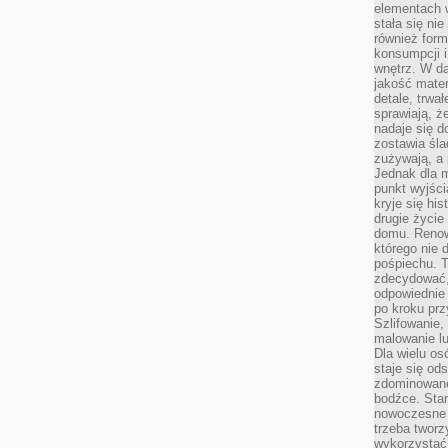
elementach 
stała się ni
również for
konsumpcji i
wnętrz. W d
jakość mater
detale, trwa
sprawiają, ż
nadaje się d
zostawia śla
zużywają, a
Jednak dla m
punkt wyjści
kryje się hi
drugie życie
domu. Renowa
którego nie 
pośpiechu. T
zdecydować,
odpowiednie 
po kroku prz
Szlifowanie,
malowanie l
Dla wielu os
staje się od
zdominowanej
bodźce. Star
nowoczesne 
trzeba tworz
wykorzystać