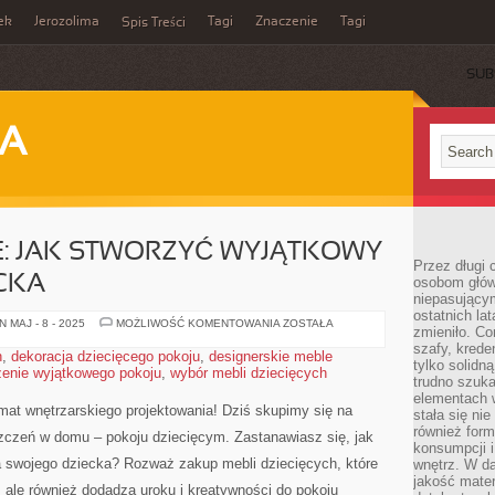
ek
Jerozolima
Tagi
Znaczenie
Tagi
Spis Treści
SUB
JA
E: JAK STWORZYĆ WYJĄTKOWY
Przez długi 
CKA
osobom głów
niepasujący
ostatnich la
MEBLE
 MAJ - 8 - 2025
MOŻLIWOŚĆ KOMENTOWANIA
ZOSTAŁA
zmieniło. Co
DZIECIĘCE:
JAK
szafy, krede
h
,
dekoracja dziecięcego pokoju
,
designerskie meble
STWORZYĆ
tylko solidną
zenie wyjątkowego pokoju
,
wybór mebli dziecięcych
WYJĄTKOWY
trudno szuk
POKÓJ
DLA
elementach 
DZIECKA
mat wnętrzarskiego projektowania! Dziś skupimy ⁣się na
stała się ni
również for
czeń‍ w​ domu‌ – ⁢pokoju dziecięcym. Zastanawiasz się, jak
konsumpcji i
‌ swojego ‌dziecka? Rozważ zakup mebli dziecięcych,⁣ które
wnętrz. W d
jakość mater
, ale również dodadzą​ uroku i kreatywności do pokoju