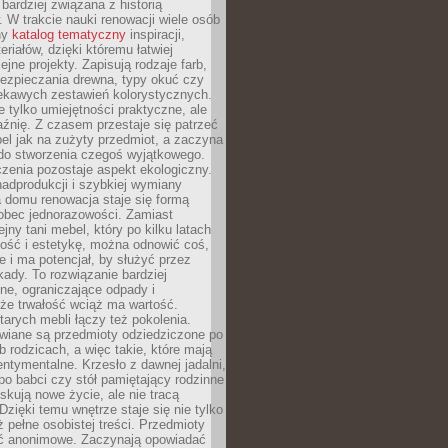
 bardziej związana z historią
W trakcie nauki renowacji wiele osób
ny
katalog tematyczny
inspiracji,
eriałów, dzięki któremu łatwiej
ejne projekty. Zapisują rodzaje farb,
ezpieczania drewna, typy okuć czy
iekawych zestawień kolorystycznych.
ie tylko umiejętności praktyczne, ale
źnię. Z czasem przestaje się patrzeć
el jak na zużyty przedmiot, a zaczyna
 do stworzenia czegoś wyjątkowego.
zenia pozostaje aspekt ekologiczny.
adprodukcji i szybkiej wymiany
 domu renowacja staje się formą
obec jednorazowości. Zamiast
jny tani mebel, który po kilku latach
lność i estetykę, można odnowić coś,
je i ma potencjał, by służyć przez
ady. To rozwiązanie bardziej
ne, ograniczające odpady i
że trwałość wciąż ma wartość.
arych mebli łączy też pokolenia.
wiane są przedmioty odziedziczone po
b rodzicach, a więc takie, które mają
ntymentalne. Krzesło z dawnej jadalni,
po babci czy stół pamiętający rodzinne
skują nowe życie, ale nie tracą
zięki temu wnętrze staje się nie tylko
eż pełne osobistej treści. Przedmioty
yć anonimowe. Zaczynają opowiadać