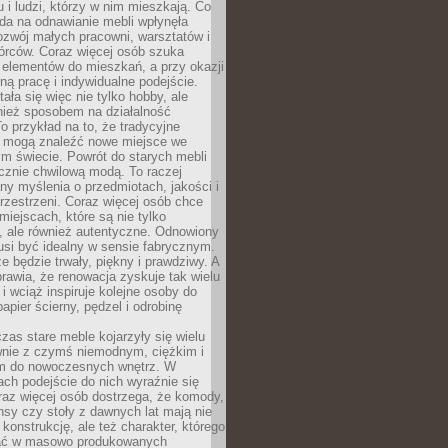
u i ludzi, którzy w nim mieszkają. Co
da na odnawianie mebli wpłynęła
ozwój małych pracowni, warsztatów i
órców. Coraz więcej osób szuka
 elementów do mieszkań, a przy okazji
ną pracę i indywidualne podejście.
ała się więc nie tylko hobby, ale
ież sposobem na działalność
 przykład na to, że tradycyjne
i mogą znaleźć nowe miejsce we
m świecie. Powrót do starych mebli
ącznie chwilową modą. To raczej
y myślenia o przedmiotach, jakości i
rzestrzeni. Coraz więcej osób chce
iejscach, które są nie tylko
, ale również autentyczne. Odnowiony
si być idealny w sensie fabrycznym.
e będzie trwały, piękny i prawdziwy. A
prawia, że renowacja zyskuje tak wielu
i wciąż inspiruje kolejne osoby do
apier ścierny, pędzel i odrobinę
czas stare meble kojarzyły się wielu
nie z czymś niemodnym, ciężkim i
m do nowoczesnych wnętrz. W
tach podejście do nich wyraźnie się
raz więcej osób dostrzega, że komody,
nsy czy stoły z dawnych lat mają nie
 konstrukcję, ale też charakter, którego
ać w masowo produkowanych