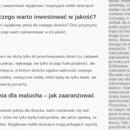
detale, trwa
sprawiają, ż
k zaaranżować⁤ wyjątkowe i inspirujące meble dziecięce!
nadaje się d
zostawia śla
aczego warto inwestować w jakość?
zużywają, a
Jednak dla m
zyć wyjątkowy pokój dla‌ swojego dziecka?​ Dziś⁤ przyjrzymy
punkt wyjści
kryje się hi
aczego warto⁢ zainwestować⁢ w‌ ich⁤ jakość.
drugie życie
domu. Renowa
którego nie 
pośpiechu. T
zdecydować,
ieci nie‌ służą‍ tylko do przechowywania ubrań czy zabawek.⁣
odpowiednie 
po kroku prz
u pokoju, wpływając nie tylko na jego funkcjonalność, ale
Szlifowanie,
 miejsca, w którym dziecko spędza większość⁢ swojego
malowanie l
Dla wielu os
olidne, estetyczne meble, które będą nie tylko​ ładne, ale
staje się od
zdominowanej
aszej pociechy. ⁢
bodźce. Star
nowoczesne 
ia dla​ malucha – jak zaaranżować
trzeba tworz
wykorzystać
Przeciwnie, 
ze starym da
anie ⁣pokoju dla‌ dziecka, ⁣warto zastanowić się⁣ nad
jasne ściany
 które nie tylko ‍będą funkcjonalne, ale także sprawią, że
doskonale w
duszą. Taki 
 ładna. Wyjątkowe meble dziecięce​ mogą⁢ wzbogacić ⁢wystrój
przestrzeń st