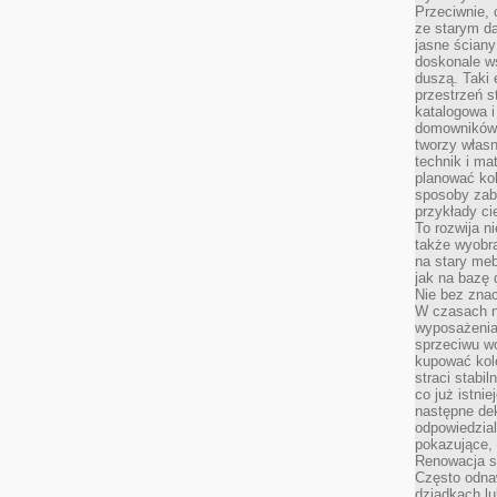
Przeciwnie, 
ze starym da
jasne ściany
doskonale w
duszą. Taki 
przestrzeń st
katalogowa i
domowników. 
tworzy włas
technik i mat
planować kol
sposoby zab
przykłady c
To rozwija n
także wyobra
na stary meb
jak na bazę
Nie bez znac
W czasach n
wyposażenia
sprzeciwu w
kupować kole
straci stabi
co już istnie
następne dek
odpowiedzial
pokazujące, 
Renowacja st
Często odna
dziadkach lu