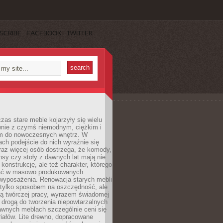
SCRIBE
FACEBOOK
TWITTER
czas stare meble kojarzyły się wielu
nie z czymś niemodnym, ciężkim i
m do nowoczesnych wnętrz. W
tach podejście do nich wyraźnie się
raz więcej osób dostrzega, że komody,
nsy czy stoły z dawnych lat mają nie
 konstrukcję, ale też charakter, którego
ać w masowo produkowanych
wyposażenia. Renowacja starych mebli
e tylko sposobem na oszczędność, ale
mą twórczej pracy, wyrazem świadomej
 drogą do tworzenia niepowtarzalnych
awnych meblach szczególnie ceni się
iałów. Lite drewno, dopracowane