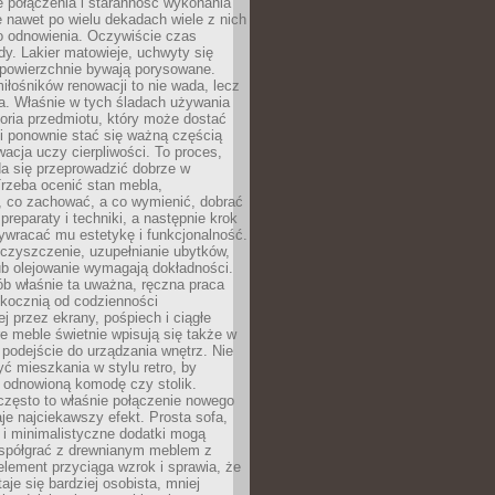
łe połączenia i staranność wykonania
e nawet po wielu dekadach wiele z nich
o odnowienia. Oczywiście czas
dy. Lakier matowieje, uchwyty się
 powierzchnie bywają porysowane.
iłośników renowacji to nie wada, lecz
a. Właśnie w tych śladach używania
storia przedmiotu, który może dostać
 i ponownie stać się ważną częścią
cja uczy cierpliwości. To proces,
da się przeprowadzić dobrze w
rzeba ocenić stan mebla,
 co zachować, a co wymienić, dobrać
preparaty i techniki, a następnie krok
ywracać mu estetykę i funkcjonalność.
 czyszczenie, uzupełnianie ubytków,
ub olejowanie wymagają dokładności.
ób właśnie ta uważna, ręczna praca
skocznią od codzienności
 przez ekrany, pośpiech i ciągłe
e meble świetnie wpisują się także w
podejście do urządzania wnętrz. Nie
yć mieszkania w stylu retro, by
 odnowioną komodę czy stolik.
często to właśnie połączenie nowego
je najciekawszy efekt. Prosta sofa,
 i minimalistyczne dodatki mogą
spółgrać z drewnianym meblem z
element przyciąga wzrok i sprawia, że
aje się bardziej osobista, mniej