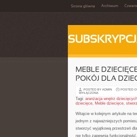
Archiwum
Czwart
Strona główna
SUBSKRYPC
MEBLE DZIECIĘC
POKÓJ DLA DZIE
POSTED BY ADMIN
POSTED ON
WYŁĄCZONA
Tagi:
aranżacja wnętrz dziecięcyc
dziecięce
,
Meble dziecięce
,
stwor
Witajcie w kolejnym artykule na te
jednym z najważniejszych​ pomiesz
stworzyć wyjątkową przestrzeń dla
nie tylko zapewnią ⁤funkcjonalność