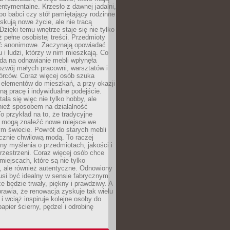
ntymentalne. Krzesło z dawnej jadalni,
po babci czy stół pamiętający rodzinne
skują nowe życie, ale nie tracą
zięki temu wnętrze staje się nie tylko
eż pełne osobistej treści. Przedmioty
yć anonimowe. Zaczynają opowiadać
u i ludzi, którzy w nim mieszkają. Co
da na odnawianie mebli wpłynęła
ozwój małych pracowni, warsztatów i
órców. Coraz więcej osób szuka
 elementów do mieszkań, a przy okazji
ną pracę i indywidualne podejście.
ała się więc nie tylko hobby, ale
ież sposobem na działalność
 przykład na to, że tradycyjne
i mogą znaleźć nowe miejsce we
m świecie. Powrót do starych mebli
ącznie chwilową modą. To raczej
y myślenia o przedmiotach, jakości i
rzestrzeni. Coraz więcej osób chce
iejscach, które są nie tylko
, ale również autentyczne. Odnowiony
si być idealny w sensie fabrycznym.
e będzie trwały, piękny i prawdziwy. A
prawia, że renowacja zyskuje tak wielu
i wciąż inspiruje kolejne osoby do
apier ścierny, pędzel i odrobinę