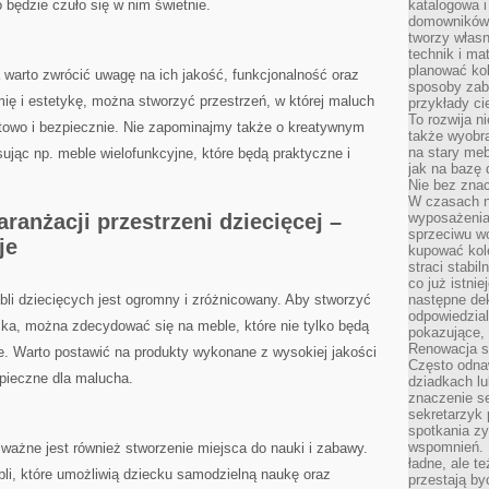
o będzie czuło się w nim świetnie.
katalogowa i
domowników. 
tworzy włas
technik i mat
planować kol
warto zwrócić⁣ uwagę ⁤na ich jakość, funkcjonalność oraz
sposoby zab
 i estetykę,‌ można ⁤stworzyć przestrzeń,⁤ w⁣ której maluch
przykłady c
To rozwija n
towo i ​bezpiecznie. Nie zapominajmy także o kreatywnym
także wyobra
na stary meb
sując np. meble wielofunkcyjne, które ⁢będą praktyczne i
jak na bazę
Nie bez znac
W czasach n
ranżacji przestrzeni ‌dziecięcej –
wyposażenia
sprzeciwu w
je
kupować kole
straci stabi
co już istnie
li‍ dziecięcych jest ogromny ​i zróżnicowany. Aby stworzyć
następne dek
odpowiedzial
cka, można zdecydować się⁢ na meble, które nie tylko będą
pokazujące, 
Renowacja st
. Warto postawić na‌ produkty​ wykonane z ⁤wysokiej jakości
Często odna
zpieczne dla malucha.
dziadkach lu
znaczenie se
sekretarzyk 
spotkania zy
wspomnień. D
 ważne jest również⁤ stworzenie miejsca do‌ nauki i zabawy.
ładne, ale t
li, które umożliwią​ dziecku samodzielną naukę oraz
przestają b