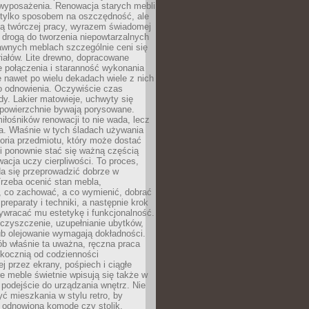
wyposażenia. Renowacja starych mebli
e tylko sposobem na oszczędność, ale
mą twórczej pracy, wyrazem świadomej
 drogą do tworzenia niepowtarzalnych
awnych meblach szczególnie ceni się
iałów. Lite drewno, dopracowane
łe połączenia i staranność wykonania
e nawet po wielu dekadach wiele z nich
o odnowienia. Oczywiście czas
dy. Lakier matowieje, uchwyty się
 powierzchnie bywają porysowane.
iłośników renowacji to nie wada, lecz
a. Właśnie w tych śladach używania
storia przedmiotu, który może dostać
 i ponownie stać się ważną częścią
cja uczy cierpliwości. To proces,
da się przeprowadzić dobrze w
rzeba ocenić stan mebla,
 co zachować, a co wymienić, dobrać
preparaty i techniki, a następnie krok
ywracać mu estetykę i funkcjonalność.
 czyszczenie, uzupełnianie ubytków,
ub olejowanie wymagają dokładności.
ób właśnie ta uważna, ręczna praca
skocznią od codzienności
 przez ekrany, pośpiech i ciągłe
e meble świetnie wpisują się także w
podejście do urządzania wnętrz. Nie
yć mieszkania w stylu retro, by
 odnowioną komodę czy stolik.