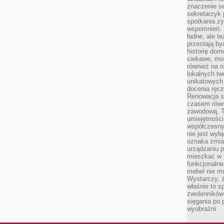
znaczenie se
sekretarzyk 
spotkania zy
wspomnień. D
ładne, ale t
przestają b
historię dom
ciekawe, mo
również na r
lokalnych tw
unikatowych
docenia ręcz
Renowacja st
czasem równ
zawodową. To
umiejętnośc
współczesny
nie jest wył
oznaka zmian
urządzaniu p
mieszkać w m
funkcjonalne
mebel nie mu
Wystarczy, ż
właśnie to s
zwolenników 
sięgania po p
wyobraźni.