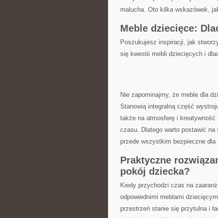
malucha. Oto ⁤kilka wskazówek,⁢ ja
Meble dziecięce: Dl
Poszukujesz⁢ inspiracji, jak stwor
‍się⁢ kwestii mebli dziecięcych i dl
Nie zapominajmy,⁤ że⁤ meble ⁣dla dz
Stanowią integralną⁣ część ⁤wystroj
także na atmosferę i kreatywność
czasu. Dlatego ⁤warto postawić na s
przede wszystkim bezpieczne dla‌ n
Praktyczne rozwiązan
pokój ⁤dziecka?
Kiedy przychodzi czas na zaaranżow
odpowiednimi​ meblami dziecięcymi,
przestrzeń stanie ⁤się przytulna⁣ i