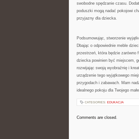
swobodne spędzanie czasu.‍ Dodatk
poduszki mogą nadać pokojowi char
przyjazny dla‍ dziecka.
Podsumowując, stworzenie wyjątkow
Dbając o odpowiednie⁢ meble⁣ dziec
⁤przestrzeń, która będzie⁣ zarówno 
‍dziecka powinien ‍być miejscem, 
rozwijając swoją wyobraźnię i⁢ krea
urządzenie tego wyjątkowego miejs
przygodach i zabawach. Mam nadzi
idealnego pokoju dla Twojego mał
CATEGORIES:
EDUKACJA
Comments are closed.