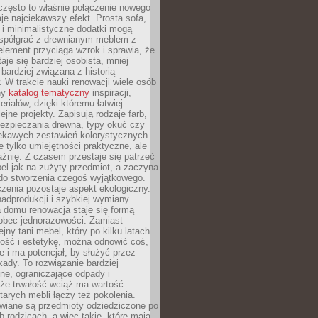
często to właśnie połączenie nowego
je najciekawszy efekt. Prosta sofa,
 i minimalistyczne dodatki mogą
spółgrać z drewnianym meblem z
element przyciąga wzrok i sprawia, że
aje się bardziej osobista, mniej
 bardziej związana z historią
W trakcie nauki renowacji wiele osób
ny
katalog tematyczny
inspiracji,
eriałów, dzięki któremu łatwiej
ejne projekty. Zapisują rodzaje farb,
ezpieczania drewna, typy okuć czy
iekawych zestawień kolorystycznych.
ie tylko umiejętności praktyczne, ale
źnię. Z czasem przestaje się patrzeć
el jak na zużyty przedmiot, a zaczyna
 do stworzenia czegoś wyjątkowego.
zenia pozostaje aspekt ekologiczny.
adprodukcji i szybkiej wymiany
 domu renowacja staje się formą
obec jednorazowości. Zamiast
jny tani mebel, który po kilku latach
lność i estetykę, można odnowić coś,
je i ma potencjał, by służyć przez
ady. To rozwiązanie bardziej
ne, ograniczające odpady i
że trwałość wciąż ma wartość.
arych mebli łączy też pokolenia.
wiane są przedmioty odziedziczone po
b rodzicach, a więc takie, które mają