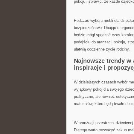
pokoju⁢ i sprawić, że każde dzieck
Podczas wyboru mebli dla dziecka 
bezpieczeństwo. Dbając o ergonomię
będzie mógł spędzać czas ‌komfor
podejściu do aranżacji pokoju, sto
‌ułatwią codzienne życie rodziny.
Najnowsze trendy w ​a
inspiracje i propozyc
W⁢ dzisiejszych czasach wybór meb
wyjątkowy pokój dla‍ swojego dzie
praktyczne, ale również estetyczne
materiałów, które będą trwałe i be
W aranżacji przestrzeni dziecięcej
Dlatego warto ⁣rozważyć zakup meb