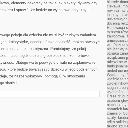
historię dom
owo, ⁣elementy⁤ dekoracyjne takie jak plakaty, dywany czy
ciekawe, mo
akteru i sprawić, że będzie on wyjątkowo przytulny i
również na r
lokalnych tw
unikatowych
docenia ręcz
Renowacja st
czasem równ
ego pokoju dla dziecka nie⁢ musi być‌ trudnym ‌zadaniem.
zawodową. To
umiejętnośc
ięce, kolorystykę, dodatki i funkcjonalność, ⁤można stworzyć
współczesny
funkcjonalna, jak‍ i estetyczna. ​Pamiętajmy, że pokój
nie jest wył
oznaka zmian
gdzie maluch będzie czuł się bezpiecznie i komfortowo,
urządzaniu p
mieszkać w m
tywność. Dlatego warto⁢ poświęcić ⁣chwilę na zaplanowanie ⁤i‍
funkcjonalne
ca, które⁤ będzie towarzyszyć dziecku w jego codziennych
mebel nie mu
Wystarczy, ż
eję, że nasze wskazówki⁣ pomogą Ci ⁢w stworzeniu
właśnie to s
ego skarbu!
zwolenników 
sięgania po p
wyobraźni.
Przez długi 
osobom głów
niepasujący
ostatnich la
zmieniło. Co
szafy, krede
tylko solidną
trudno szuk