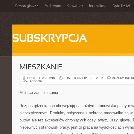
Archiwum
Czwartek
Jerozolima
Strona główna
Spis Treści
SUBSKRYPCJA
MIESZKANIE
POSTED BY ADMIN
POSTED ON LIP - 20 - 2025
MOŻLIWOŚĆ 
WYŁĄCZONA
Miejsce zamieszkania
Rozporządzenia bhp obowiązują na każdym stanowisku pracy o wie
niebezpiecznym. Produkty połączone z ochroną pracownika są w 
butów, ale też akcesoriów chroniących oczy, twarz, uszy, głowę. 
niepewnych stanowisk pracy, jest to praca na wysokościach wym