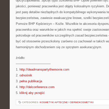
oprzyrządowania. Sprzęt typu Szkolenia BHP Opole powinien być
jakości, ponieważ pracownika jest objęty kolosalnym ryzykiem. 
jest parę detalów niezbędnych do kompatybilnego wykonywania tej
bezpieczeństwa, zawiesie ewakuacyjne linowe, szelki bezpieczeń
Pomoże BHP Kędzierzyn – Koźle. Wszelkie te akcesoria dysponuj
pracownika oraz warunków w jakich ma spełnić swoje zastosowan
potrzebuje od pracowników szczególnych zasad bezpieczeństwa
być od stosownie przeszkolony zarówno co zachowań w takich wa
harmonijnym obchodzeniem się ze sprzętem asekuracyjnym.
źródło:
———————————
1.
http://deadmanspartythemovie.com
2.
odnośnik
3.
pełna publikacja
4.
http://delconference.com
5.
kliknij aby przejść
CATEGORIES:
KOSMETYKI APTECZNE I DERMOKOSMETYKI