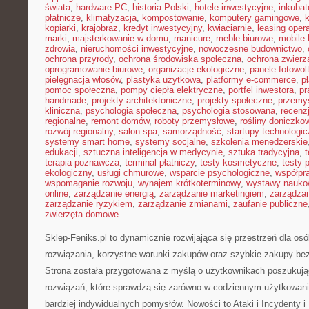
świata
,
hardware PC
,
historia Polski
,
hotele inwestycyjne
,
inkubat
płatnicze
,
klimatyzacja
,
kompostowanie
,
komputery gamingowe
,
kopiarki
,
krajobraz
,
kredyt inwestycyjny
,
kwiaciarnie
,
leasing oper
marki
,
majsterkowanie w domu
,
manicure
,
meble biurowe
,
mobile 
zdrowia
,
nieruchomości inwestycyjne
,
nowoczesne budownictwo
,
ochrona przyrody
,
ochrona środowiska społeczna
,
ochrona zwierz
oprogramowanie biurowe
,
organizacje ekologiczne
,
panele fotowol
pielęgnacja włosów
,
plastyka użytkowa
,
platformy e-commerce
,
p
pomoc społeczna
,
pompy ciepła elektryczne
,
portfel inwestora
,
pr
handmade
,
projekty architektoniczne
,
projekty społeczne
,
przemy
kliniczna
,
psychologia społeczna
,
psychologia stosowana
,
recenz
regionalne
,
remont domów
,
roboty przemysłowe
,
rośliny doniczko
rozwój regionalny
,
salon spa
,
samorządność
,
startupy technologi
systemy smart home
,
systemy socjalne
,
szkolenia menedżerskie
edukacji
,
sztuczna inteligencja w medycynie
,
sztuka tradycyjna
,
t
terapia poznawcza
,
terminal płatniczy
,
testy kosmetyczne
,
testy 
ekologiczny
,
usługi chmurowe
,
wsparcie psychologiczne
,
współpr
wspomaganie rozwoju
,
wynajem krótkoterminowy
,
wystawy nauko
online
,
zarządzanie energią
,
zarządzanie marketingiem
,
zarządzan
zarządzanie ryzykiem
,
zarządzanie zmianami
,
zaufanie publiczne
zwierzęta domowe
Sklep-Feniks.pl to dynamicznie rozwijająca się przestrzeń dla os
rozwiązania, korzystne warunki zakupów oraz szybkie zakupy b
Strona została przygotowana z myślą o użytkownikach poszukują
rozwiązań, które sprawdzą się zarówno w codziennym użytkowaniu,
bardziej indywidualnych pomysłów. Nowości to Ataki i Incydenty i