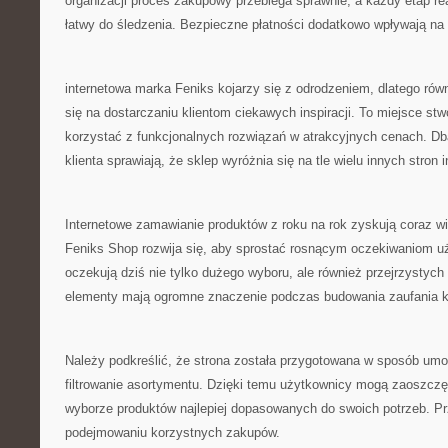
organizacji proces zakupowy przebiega sprawnie, a każdy etap rea
łatwy do śledzenia. Bezpieczne płatności dodatkowo wpływają na
internetowa marka Feniks kojarzy się z odrodzeniem, dlatego rów
się na dostarczaniu klientom ciekawych inspiracji. To miejsce stw
korzystać z funkcjonalnych rozwiązań w atrakcyjnych cenach. Dba
klienta sprawiają, że sklep wyróżnia się na tle wielu innych stron 
Internetowe zamawianie produktów z roku na rok zyskują coraz w
Feniks Shop rozwija się, aby sprostać rosnącym oczekiwaniom uż
oczekują dziś nie tylko dużego wyboru, ale również przejrzystych
elementy mają ogromne znaczenie podczas budowania zaufania k
Należy podkreślić, że strona została przygotowana w sposób umo
filtrowanie asortymentu. Dzięki temu użytkownicy mogą zaoszczęd
wyborze produktów najlepiej dopasowanych do swoich potrzeb. Pr
podejmowaniu korzystnych zakupów.