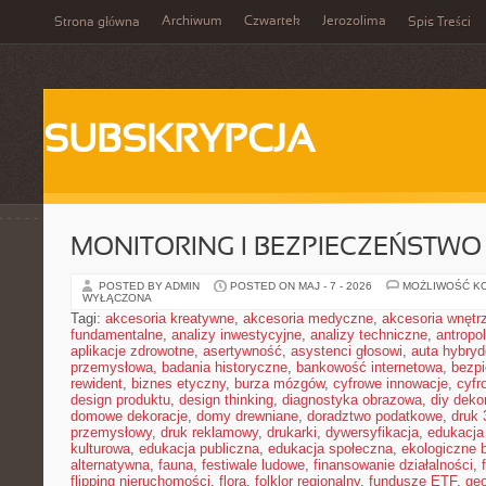
Archiwum
Czwartek
Jerozolima
Strona główna
Spis Treści
SUBSKRYPCJA
MONITORING I BEZPIECZEŃSTWO
POSTED BY ADMIN
POSTED ON MAJ - 7 - 2026
MOŻLIWOŚĆ K
WYŁĄCZONA
Tagi:
akcesoria kreatywne
,
akcesoria medyczne
,
akcesoria wnętr
fundamentalne
,
analizy inwestycyjne
,
analizy techniczne
,
antropo
aplikacje zdrowotne
,
asertywność
,
asystenci głosowi
,
auta hybry
przemysłowa
,
badania historyczne
,
bankowość internetowa
,
bezpi
rewident
,
biznes etyczny
,
burza mózgów
,
cyfrowe innowacje
,
cyfr
design produktu
,
design thinking
,
diagnostyka obrazowa
,
diy deko
domowe dekoracje
,
domy drewniane
,
doradztwo podatkowe
,
druk
przemysłowy
,
druk reklamowy
,
drukarki
,
dywersyfikacja
,
edukacja
kulturowa
,
edukacja publiczna
,
edukacja społeczna
,
ekologiczne 
alternatywna
,
fauna
,
festiwale ludowe
,
finansowanie działalności
,
flipping nieruchomości
,
flora
,
folklor regionalny
,
fundusze ETF
,
geo