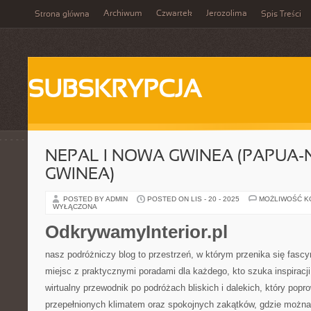
Archiwum
Czwartek
Jerozolima
Strona główna
Spis Treści
SUBSKRYPCJA
NEPAL I NOWA GWINEA (PAPUA
GWINEA)
POSTED BY ADMIN
POSTED ON LIS - 20 - 2025
MOŻLIWOŚĆ 
WYŁĄCZONA
OdkrywamyInterior.pl
nasz podróżniczy blog to przestrzeń, w którym przenika się fas
miejsc z praktycznymi poradami dla każdego, kto szuka inspiracj
wirtualny przewodnik po podróżach bliskich i dalekich, który pop
przepełnionych klimatem oraz spokojnych zakątków, gdzie możn