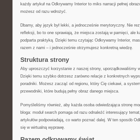
każdy artykuł na Odkrywamy Interior to miks narracji pełnej obra
możesz od razu wdrożyć.
Dbamy, aby język był lekki, a jednocześnie merytoryczny. Nie re
refleksji, bo to one sprawiają, że miejsca zostają w pamięci, ale 
podparta praktyką. Dzięki temu czytając Odkrywamy Interior, mas
razem z nami – i jednocześnie otrzymujesz konkretną wiedzę.
Struktura strony
Aby uproszczyć korzystanie z naszej strony, uporządkowaliśmy w
Dzięki temu szybko dotrzesz zarówno relacje z konkretnych wypra
poradniki. Możesz zacząć od regionu, który Cię ciekawi, a syst
przewodniki, które budują pełny obraz danego miejsca.
Pomyśleliśmy również, aby każda osoba odwiedzająca stronę mogł
bloga: moduł search pomaga od razu odnaleźć interesujący temat,
artykułów podpowiadają, co warto poznać dalej. W ten sposób Od
się w wirtualną wyprawę.
Razem odkrywamy świat