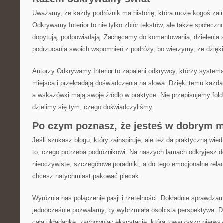
Uważamy, że każdy podróżnik ma historię, która może kogoś zain
Odkrywamy Interior to nie tylko zbiór tekstów, ale także społeczn
dopytują, podpowiadają. Zachęcamy do komentowania, dzielenia s
podrzucania swoich wspomnień z podróży, bo wierzymy, że dzięki t
Autorzy Odkrywamy Interior to zapaleni odkrywcy, którzy system
miejsca i przekładają doświadczenia na słowa. Dzięki temu każda 
a wskazówki mają swoje źródło w praktyce. Nie przepisujemy fol
dzielimy się tym, czego doświadczyliśmy.
Po czym poznasz, że jesteś w dobrym m
Jeśli szukasz blogu, który zainspiruje, ale też da praktyczną wied
to, czego potrzeba podróżnikowi. Na naszych łamach odkryjesz d
nieoczywiste, szczegółowe poradniki, a do tego emocjonalne relacj
chcesz natychmiast pakować plecak.
Wyróżnia nas połączenie pasji i rzetelności. Dokładnie sprawdzam
jednocześnie pozwalamy, by wybrzmiała osobista perspektywa. Dz
całą układankę, zachowując ekscytację, która towarzyszy pier