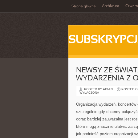
Archiwum
Czwart
Strona główna
SUBSKRYPC
NEWSY ZE ŚWIAT
WYDARZENIA Z O
POSTED BY ADMIN
POSTED ON
WYŁĄCZONA
Organizacja wydarzeń, koncertów 
szczególnie gdy chcemy połączyć
coraz bardziej zauważalna jest ro
które mogą znacznie ułatwić zarzą
jak podnieść poziom organizacji 