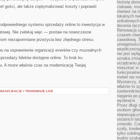
historię dom
t gości, ale także zoptymalizować koszty i poprawić
ciekawe, mo
również na r
lokalnych tw
unikatowych
 odpowiedniego systemu sprzedaży online to inwestycja w
docenia ręcz
Renowacja st
entowej. Nie zwlekaj więc — postaw na nowoczesne
czasem równ
ciom niezapomniane przeżycia bez zbędnego stresu.
zawodową. To
umiejętnośc
współczesny
u na usprawnienie organizacji eventów czy muzealnych
nie jest wył
przedaży biletów dostępne online. To krok ku
oznaka zmian
urządzaniu p
wu. A może właśnie czas na modernizację Twojej
mieszkać w m
funkcjonalne
mebel nie mu
Wystarczy, ż
właśnie to s
zwolenników 
A APLIKACJE I TRANSMISJE LIVE
sięgania po p
wyobraźni.
Przez długi 
osobom głów
niepasujący
ostatnich la
zmieniło. Co
szafy, krede
tylko solidną
trudno szuk