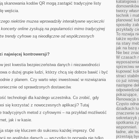
katalogowa i
cją skanowania kodów QR mogą zastąpić tradycyjne listy
domowników. 
lę wejścia.
tworzy włas
technik i mat
planować kol
aczego niektóre muzea wprowadziły interaktywne wycieczki
sposoby zab
koncerty online zyskują na popularności mimo tradycyjnej
przykłady c
To rozwija n
że trendy cyfrowe są nieodłączne od współczesnych
także wyobra
na stary meb
jak na bazę
Nie bez znac
 najwięcej kontrowersji?
W czasach n
wyposażenia
w jest kwestia bezpieczeństwa danych i niezawodności
sprzeciwu w
kupować kole
a o dużej grupie ludzi, którzy chcą się dobrze bawić i być
straci stabi
godnie z planem. Czy warto więc inwestować w rozwiązania
co już istnie
następne dek
koniecznie od sprawdzonych dostawców.
odpowiedzial
pokazujące, 
ść technologii dla każdego uczestnika. Co zrobić, gdy
Renowacja st
Często odna
oi się korzystać z nowoczesnych aplikacji? Tutaj
dziadkach lu
 tradycyjnych metod z cyfrowymi – na przykład możliwość
znaczenie se
sekretarzyk 
net, jak i w kasie.
spotkania zy
wspomnień. D
ja staje się kluczem do sukcesu każdej imprezy. Od
ładne, ale t
przestają b
cji po analitykę danych — wszystko to pozwala nie tylko