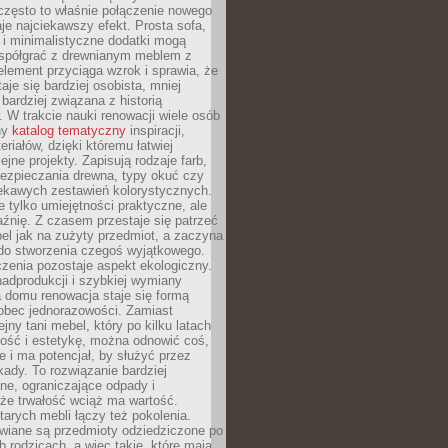
często to właśnie połączenie nowego
je najciekawszy efekt. Prosta sofa,
 i minimalistyczne dodatki mogą
spółgrać z drewnianym meblem z
element przyciąga wzrok i sprawia, że
aje się bardziej osobista, mniej
 bardziej związana z historią
W trakcie nauki renowacji wiele osób
ny
katalog tematyczny
inspiracji,
eriałów, dzięki któremu łatwiej
ejne projekty. Zapisują rodzaje farb,
ezpieczania drewna, typy okuć czy
iekawych zestawień kolorystycznych.
ie tylko umiejętności praktyczne, ale
źnię. Z czasem przestaje się patrzeć
el jak na zużyty przedmiot, a zaczyna
 do stworzenia czegoś wyjątkowego.
zenia pozostaje aspekt ekologiczny.
adprodukcji i szybkiej wymiany
 domu renowacja staje się formą
obec jednorazowości. Zamiast
jny tani mebel, który po kilku latach
lność i estetykę, można odnowić coś,
je i ma potencjał, by służyć przez
ady. To rozwiązanie bardziej
ne, ograniczające odpady i
że trwałość wciąż ma wartość.
arych mebli łączy też pokolenia.
wiane są przedmioty odziedziczone po
b rodzicach, a więc takie, które mają