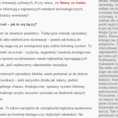
detale, trwa
y innowacji cyfrowych. A czy wiesz, że
Newsy ze świata
sprawiają, ż
nadaje się d
o informują o najnowszych trendach technologicznych,
zostawia śla
 branży eventowej?
zużywają, a
Jednak dla m
zeń – jak to się łączy?
punkt wyjści
kryje się hi
drugie życie
ert na otwartym powietrzu. Tradycyjne metody sprzedaży
domu. Renowa
ki albo telefoniczne rezerwacje – powoli odchodzą do
którego nie 
pośpiechu. T
j sięga się po rozwiązania typu online ticketing system. To
zdecydować,
odpowiednie 
ówki na e-mail – szybciej, wygodniej i bardziej ekologicznie.
po kroku prz
gia sprosta oczekiwaniom nawet najbardziej wymagających
Szlifowanie,
malowanie l
ak, jeśli wybierzemy odpowiednie narzędzia.
Dla wielu os
staje się od
temach sprzedaży biletów, warto porównać je do dobrze
zdominowanej
bodźce. Star
unikacji – jeśli wszystko działa jak należy, podróż
nowoczesne 
ędnego chaosu. Analogicznie, sprawny system biletowy
trzeba tworz
wykorzystać
nimalizuje ryzyko oszustw i pozwala na śledzenie danych
Przeciwnie, 
ym.
ze starym da
jasne ściany
doskonale w
daż. To także narzędzia do zarządzania logistyką wydarzenia
duszą. Taki 
wni po kontrolę dostępu czy statystyki odwiedzin. Na
przestrzeń st