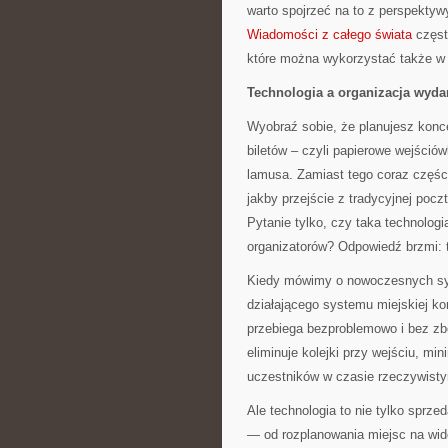
warto spojrzeć na to z perspektyw
Wiadomości z całego świata
częst
które można wykorzystać także w
Technologia a organizacja wydar
Wyobraź sobie, że planujesz konc
biletów – czyli papierowe wejściów
lamusa. Zamiast tego coraz częście
jakby przejście z tradycyjnej poczt
Pytanie tylko, czy taka technolo
organizatorów? Odpowiedź brzmi: t
Kiedy mówimy o nowoczesnych sys
działającego systemu miejskiej kom
przebiega bezproblemowo i bez zb
eliminuje kolejki przy wejściu, mi
uczestników w czasie rzeczywist
Ale technologia to nie tylko sprze
— od rozplanowania miejsc na wido