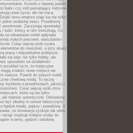
ntymentalne. Krzesło z dawnej jadalni,
po babci czy stół pamiętający rodzinne
skują nowe życie, ale nie tracą
zięki temu wnętrze staje się nie tylko
eż pełne osobistej treści. Przedmioty
yć anonimowe. Zaczynają opowiadać
u i ludzi, którzy w nim mieszkają. Co
da na odnawianie mebli wpłynęła
ozwój małych pracowni, warsztatów i
órców. Coraz więcej osób szuka
 elementów do mieszkań, a przy okazji
ną pracę i indywidualne podejście.
ała się więc nie tylko hobby, ale
ież sposobem na działalność
 przykład na to, że tradycyjne
i mogą znaleźć nowe miejsce we
m świecie. Powrót do starych mebli
ącznie chwilową modą. To raczej
y myślenia o przedmiotach, jakości i
rzestrzeni. Coraz więcej osób chce
iejscach, które są nie tylko
, ale również autentyczne. Odnowiony
si być idealny w sensie fabrycznym.
e będzie trwały, piękny i prawdziwy. A
prawia, że renowacja zyskuje tak wielu
i wciąż inspiruje kolejne osoby do
apier ścierny, pędzel i odrobinę