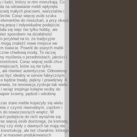
u i ludzi, którzy w nim mieszkają. Co
da na odnawianie mebli wpłynęła
ozwój małych pracowni, warsztatów i
órców. Coraz więcej osób szuka
 elementów do mieszkań, a przy okazji
ną pracę i indywidualne podejście.
ała się więc nie tylko hobby, ale
ież sposobem na działalność
 przykład na to, że tradycyjne
i mogą znaleźć nowe miejsce we
m świecie. Powrót do starych mebli
ącznie chwilową modą. To raczej
y myślenia o przedmiotach, jakości i
rzestrzeni. Coraz więcej osób chce
iejscach, które są nie tylko
, ale również autentyczne. Odnowiony
si być idealny w sensie fabrycznym.
e będzie trwały, piękny i prawdziwy. A
prawia, że renowacja zyskuje tak wielu
i wciąż inspiruje kolejne osoby do
apier ścierny, pędzel i odrobinę
czas stare meble kojarzyły się wielu
nie z czymś niemodnym, ciężkim i
m do nowoczesnych wnętrz. W
tach podejście do nich wyraźnie się
raz więcej osób dostrzega, że komody,
nsy czy stoły z dawnych lat mają nie
 konstrukcję, ale też charakter, którego
ać w masowo produkowanych