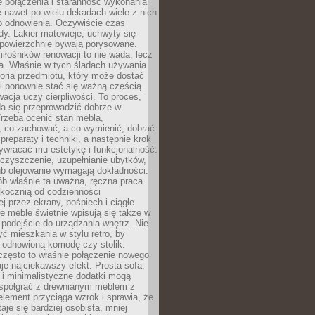
łe połączenia i staranność wykonania
e nawet po wielu dekadach wiele z nich
o odnowienia. Oczywiście czas
dy. Lakier matowieje, uchwyty się
 powierzchnie bywają porysowane.
iłośników renowacji to nie wada, lecz
a. Właśnie w tych śladach używania
storia przedmiotu, który może dostać
 i ponownie stać się ważną częścią
cja uczy cierpliwości. To proces,
da się przeprowadzić dobrze w
rzeba ocenić stan mebla,
 co zachować, a co wymienić, dobrać
preparaty i techniki, a następnie krok
ywracać mu estetykę i funkcjonalność.
 czyszczenie, uzupełnianie ubytków,
ub olejowanie wymagają dokładności.
ób właśnie ta uważna, ręczna praca
skocznią od codzienności
 przez ekrany, pośpiech i ciągłe
e meble świetnie wpisują się także w
podejście do urządzania wnętrz. Nie
yć mieszkania w stylu retro, by
 odnowioną komodę czy stolik.
często to właśnie połączenie nowego
je najciekawszy efekt. Prosta sofa,
 i minimalistyczne dodatki mogą
spółgrać z drewnianym meblem z
element przyciąga wzrok i sprawia, że
aje się bardziej osobista, mniej