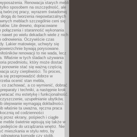
wyposażenia. Renowacja starych mebli
e tylko sposobem na oszczędność, ale
mą twórczej pracy, wyrazem świadomej
 drogą do tworzenia niepowtarzalnych
awnych meblach szczególnie ceni się
iałów. Lite drewno, dopracowane
łe połączenia i staranność wykonania
e nawet po wielu dekadach wiele z nich
o odnowienia. Oczywiście czas
dy. Lakier matowieje, uchwyty się
 powierzchnie bywają porysowane.
iłośników renowacji to nie wada, lecz
a. Właśnie w tych śladach używania
storia przedmiotu, który może dostać
 i ponownie stać się ważną częścią
cja uczy cierpliwości. To proces,
da się przeprowadzić dobrze w
rzeba ocenić stan mebla,
 co zachować, a co wymienić, dobrać
preparaty i techniki, a następnie krok
ywracać mu estetykę i funkcjonalność.
 czyszczenie, uzupełnianie ubytków,
ub olejowanie wymagają dokładności.
ób właśnie ta uważna, ręczna praca
skocznią od codzienności
 przez ekrany, pośpiech i ciągłe
e meble świetnie wpisują się także w
podejście do urządzania wnętrz. Nie
yć mieszkania w stylu retro, by
 odnowioną komodę czy stolik.