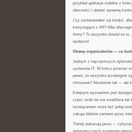
przykład aplikacje mobilne z funk
obecności i ułatwić sprawną kontro
Czy zastanawiałeś się kiedyś, dl
korzystające z AR? Albo dlaczego 
formy? To wszystko dowód na to, 
wydarzeń.
Obawy organizatorów — co budzi
Jednym z najczęstszych dylemató
systemów IT. W końcu przecież mow
pewni, że wszystko przebiegnie z
chmurowe? Absolutnie tak — ale 
Kolejnym wyzwaniem jest dostępno
część osób nie ma smartfona lub b
rozwiązaniem może być połączenie
zakupu biletów zarówno przez inter
Trendy pokazują jasno — cyfryzac
automatycznych systemów rejestra