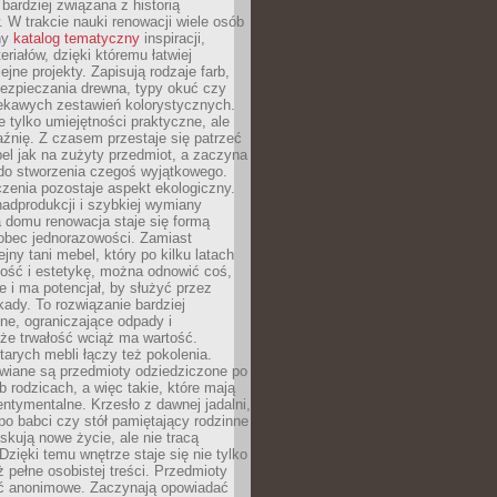
 bardziej związana z historią
W trakcie nauki renowacji wiele osób
ny
katalog tematyczny
inspiracji,
eriałów, dzięki któremu łatwiej
ejne projekty. Zapisują rodzaje farb,
ezpieczania drewna, typy okuć czy
iekawych zestawień kolorystycznych.
ie tylko umiejętności praktyczne, ale
źnię. Z czasem przestaje się patrzeć
el jak na zużyty przedmiot, a zaczyna
 do stworzenia czegoś wyjątkowego.
zenia pozostaje aspekt ekologiczny.
adprodukcji i szybkiej wymiany
 domu renowacja staje się formą
obec jednorazowości. Zamiast
jny tani mebel, który po kilku latach
lność i estetykę, można odnowić coś,
je i ma potencjał, by służyć przez
ady. To rozwiązanie bardziej
ne, ograniczające odpady i
że trwałość wciąż ma wartość.
arych mebli łączy też pokolenia.
wiane są przedmioty odziedziczone po
b rodzicach, a więc takie, które mają
ntymentalne. Krzesło z dawnej jadalni,
po babci czy stół pamiętający rodzinne
skują nowe życie, ale nie tracą
zięki temu wnętrze staje się nie tylko
eż pełne osobistej treści. Przedmioty
yć anonimowe. Zaczynają opowiadać