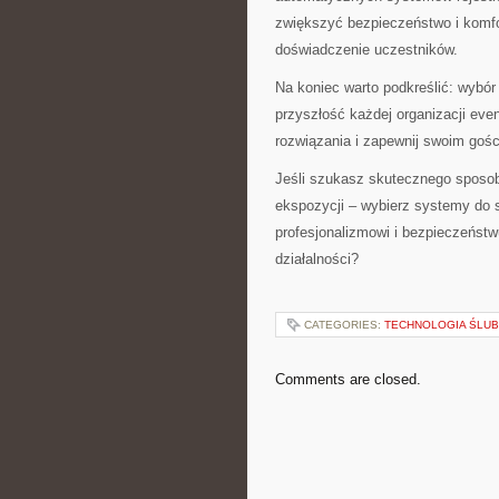
zwiększyć bezpieczeństwo i komfor
doświadczenie uczestników.
Na koniec warto podkreślić: wybór
przyszłość każdej organizacji ev
rozwiązania i zapewnij swoim goś
Jeśli szukasz skutecznego sposob
ekspozycji – wybierz systemy do s
profesjonalizmowi i bezpieczeńst
działalności?
CATEGORIES:
TECHNOLOGIA ŚLUBN
Comments are closed.