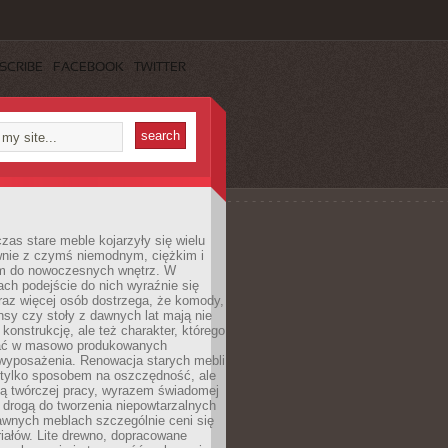
SCRIBE
FACEBOOK
TWITTER
czas stare meble kojarzyły się wielu
nie z czymś niemodnym, ciężkim i
m do nowoczesnych wnętrz. W
tach podejście do nich wyraźnie się
raz więcej osób dostrzega, że komody,
nsy czy stoły z dawnych lat mają nie
 konstrukcję, ale też charakter, którego
ać w masowo produkowanych
wyposażenia. Renowacja starych mebli
e tylko sposobem na oszczędność, ale
mą twórczej pracy, wyrazem świadomej
 drogą do tworzenia niepowtarzalnych
awnych meblach szczególnie ceni się
iałów. Lite drewno, dopracowane