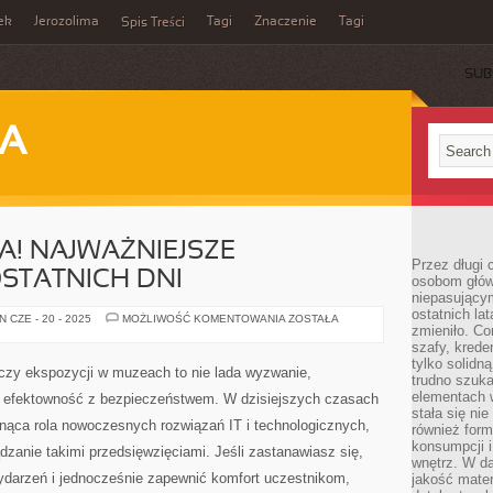
ek
Jerozolima
Tagi
Znaczenie
Tagi
Spis Treści
SUB
JA
A! NAJWAŻNIEJSZE
Przez długi 
STATNICH DNI
osobom głów
niepasujący
ostatnich la
NEWSY
 CZE - 20 - 2025
MOŻLIWOŚĆ KOMENTOWANIA
ZOSTAŁA
zmieniło. Co
ZE
ŚWIATA!
szafy, krede
NAJWAŻNIEJSZE
tylko solidną
WYDARZENIA
czy ekspozycji w muzeach to nie lada wyzwanie,
Z
trudno szuk
OSTATNICH
elementach 
 efektowność z bezpieczeństwem. W dzisiejszych czasach
DNI
stała się ni
snąca rola nowoczesnych rozwiązań IT i technologicznych,
również for
konsumpcji i
dzanie takimi przedsięwzięciami. Jeśli zastanawiasz się,
wnętrz. W d
wydarzeń i jednocześnie zapewnić komfort uczestnikom,
jakość mater