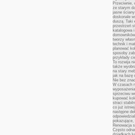
Przeciwnie, 
ze starym da
jasne ściany
doskonale w
duszą. Taki 
przestrzeń st
katalogowa i
domowników. 
tworzy włas
technik i mat
planować kol
sposoby zab
przykłady c
To rozwija n
także wyobra
na stary meb
jak na bazę
Nie bez znac
W czasach n
wyposażenia
sprzeciwu w
kupować kole
straci stabi
co już istnie
następne dek
odpowiedzial
pokazujące, 
Renowacja st
Często odna
dziadkach lu