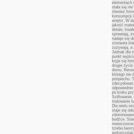
elementach 
stała się ni
również for
konsumpcji i
wnętrz. W d
jakość mater
detale, trwa
sprawiają, ż
nadaje się d
zostawia śla
zużywają, a
Jednak dla m
punkt wyjści
kryje się hi
drugie życie
domu. Renowa
którego nie 
pośpiechu. T
zdecydować,
odpowiednie 
po kroku prz
Szlifowanie,
malowanie l
Dla wielu os
staje się od
zdominowanej
bodźce. Star
nowoczesne 
trzeba tworz
wykorzystać