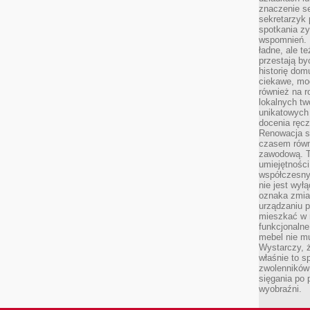
znaczenie se
sekretarzyk 
spotkania zy
wspomnień. D
ładne, ale t
przestają b
historię dom
ciekawe, mo
również na r
lokalnych tw
unikatowych
docenia ręcz
Renowacja st
czasem równ
zawodową. To
umiejętnośc
współczesny
nie jest wył
oznaka zmian
urządzaniu p
mieszkać w m
funkcjonalne
mebel nie mu
Wystarczy, ż
właśnie to s
zwolenników 
sięgania po p
wyobraźni.