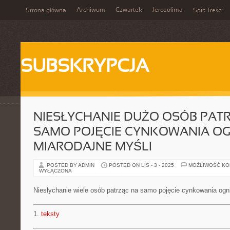
Archiwum
Czwartek
Jerozolima
Strona główna
Spis Treści
SUBSKRYPCJA
NIESŁYCHANIE DUŻO OSÓB PAT
SAMO POJĘCIE CYNKOWANIA O
MIARODAJNE MYŚLI
POSTED BY ADMIN
POSTED ON LIS - 3 - 2025
MOŻLIWOŚĆ K
WYŁĄCZONA
Niesłychanie wiele osób patrząc na samo pojęcie cynkowania ogn
1.
teksty