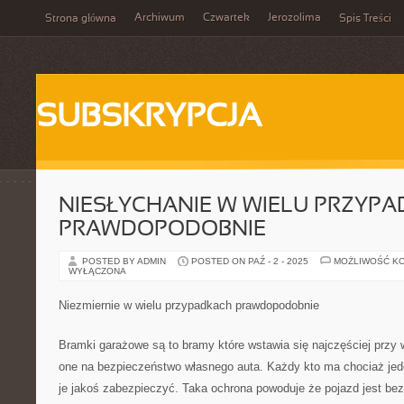
Archiwum
Czwartek
Jerozolima
Strona główna
Spis Treści
SUBSKRYPCJA
NIESŁYCHANIE W WIELU PRZYP
PRAWDOPODOBNIE
POSTED BY ADMIN
POSTED ON PAŹ - 2 - 2025
MOŻLIWOŚĆ K
WYŁĄCZONA
Niezmiernie w wielu przypadkach prawdopodobnie
Bramki garażowe są to bramy które wstawia się najczęściej prz
one na bezpieczeństwo własnego auta. Każdy kto ma chociaż j
je jakoś zabezpieczyć. Taka ochrona powoduje że pojazd jest b