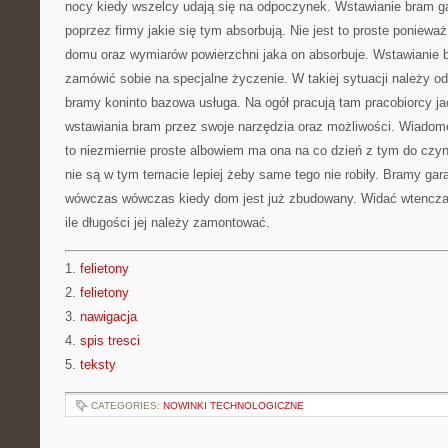
nocy kiedy wszelcy udają się na odpoczynek. Wstawianie bram 
poprzez firmy jakie się tym absorbują. Nie jest to proste poniewa
domu oraz wymiarów powierzchni jaka on absorbuje. Wstawianie
zamówić sobie na specjalne życzenie. W takiej sytuacji należy od
bramy koninto bazowa usługa. Na ogół pracują tam pracobiorcy ja
wstawiania bram przez swoje narzędzia oraz możliwości. Wiadome j
to niezmiernie proste albowiem ma ona na co dzień z tym do czyn
nie są w tym temacie lepiej żeby same tego nie robiły. Bramy ga
wówczas wówczas kiedy dom jest już zbudowany. Widać wtencza
ile długości jej należy zamontować.
1.
felietony
2.
felietony
3.
nawigacja
4.
spis tresci
5.
teksty
CATEGORIES:
NOWINKI TECHNOLOGICZNE