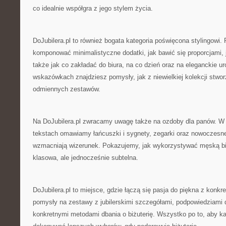
co idealnie współgra z jego stylem życia.
DoJubilera.pl to również bogata kategoria poświęcona stylingowi.
komponować minimalistyczne dodatki, jak bawić się proporcjami, 
także jak co zakładać do biura, na co dzień oraz na eleganckie 
wskazówkach znajdziesz pomysły, jak z niewielkiej kolekcji stwor
odmiennych zestawów.
Na DoJubilera.pl zwracamy uwagę także na ozdoby dla panów. W
tekstach omawiamy łańcuszki i sygnety, zegarki oraz nowoczesne
wzmacniają wizerunek. Pokazujemy, jak wykorzystywać męską biż
klasowa, ale jednocześnie subtelna.
DoJubilera.pl to miejsce, gdzie łączą się pasja do piękna z konkre
pomysły na zestawy z jubilerskimi szczegółami, podpowiedziami d
konkretnymi metodami dbania o biżuterię. Wszystko po to, aby k