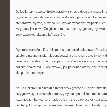
DoJubilera.pl to także źródło porad w zakresie dbania o biżuterii
wyjaśniamy, jak odświeżać srebrne dodatki, jak chronić kamienie 
preparatów używać, a czego nie używać w żadnym wypadku, jeśli
wyglądała jak nowa. Znajdziesz tu także porady, jak segregować s
żeby zapobiec plątaniu łańcuszków.
Ogromną wartością DoJubilera.pl są poradniki zakupowe. Doradza
biżuterię na upominek, jak dopasować pierścionek zaręczynowy do 
kwestie sprawdzić przed zakupem i na jakie detale zwrócić uwagę
pozory. Znajdziesz tu wskazówki, jak porównać oferty, czy to w pr
sklepie internetowym.
Na DoJubilera.pl nie brakuje treści poświęconych ukrytym przesłan
przygotowanych tekstach tłumaczymy, co symbolizują różne kami
rozumieć ich barwy, jakie tradycje kryją się za obrączkami, a tak
biżuterię, która będzie Twoim talizmanem. Dzięki temu każdy cz