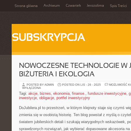
Archiwum
Czwartek
Jerozolima
Strona główna
Spis Treści
SUBSKRYPCJA
NOWOCZESNE TECHNOLOGIE W JU
BIŻUTERIA I EKOLOGIA
POSTED BY ADMIN
POSTED ON LIS - 26 - 2025
MOŻLIWOŚĆ 
WYŁĄCZONA
Tagi:
akcje
,
biznes
,
ekonomia
,
finanse.
,
fundusze inwestycyjne
,
g
inwestycje
,
obligacje
,
portfel inwestycyjny
DoJubilera.pl to przestrzeń, w którym klejnoty staje się czymś wi
zmienia się w osobistą historię. Ten blog powstał z myślą o czyte
światem jubilerskich detali i szukają wiarygodnych wskazówek, p
sprawdzonych rozwiązań, jak wybierać dopasowane akcesoria na 