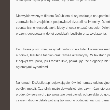
dokonywać lepszych wyborów, gdy podarowuje biżuterię.
Niezwykle ważnym filarem DoJubilera.pl są inspiracje na upomink
zestawieniach znajdziesz podpowiedzi biżuterii na imieniny, Dzień
spontaniczne niespodzianki, kiedy chcesz okazać uczucie. Dzięki
prezent dopasowany do jej upodobań, budżetu oraz wydarzenia.
DoJubilera.pl rozumie, że rynek ozdób to nie tylko luksusowe mark
autorska, biżuteria fashion oraz tańsze alternatywy. W tekstach
z najwyższej półki, jak i tańsze linie, pokazując, że elegancja ni
ogromnymi wydatkami.
Na łamach DoJubilera.pl pojawiają się również tematy edukacyj
obróbki metali. Czytelnik może dowiedzieć się, czym różni się pr
produktów seryjnych, jak powstaje pierścionek od projektu do go
czasem drobne detale potrafią tak mocno podnosić wartość danej j