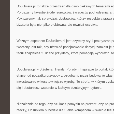
DoJubilera.pl to także przestrzeń dla osób ciekawych tematami ety
Poruszamy kwestie źródeł surowców, świadectw pochodzenia, a 
Pokazujemy, jak sprawdzać dostawców, którzy respektują prawa 
biżuteria była nie tylko efektowna, ale również uczciwa.
Ważnym aspektem DoJubilera.pl jest czytelny styl i praktyczne p
tworzony jest tak, aby ułatwiać podejmowanie decyzji zamiast je
teorii znajdziesz tu liczne przykłady, które pomagają wyobrazić s
DoJubilera.pl – Biżuteria, Trendy, Porady i Inspiracje to portal, 
etapie: od początku przygody z ozdobami, przez budowanie własn
inwestowanie w kosztowniejsze wyroby. To strefa, w którym zysk
się i dostaniesz wsparcie w każdym biżuteryjnym pytaniu.
Niezależnie od tego, czy szukasz pomysłu na prezent, czy po pro
rzeczy, DoJubilera.pl będzie dla Ciebie kompanem w świecie biżuteri