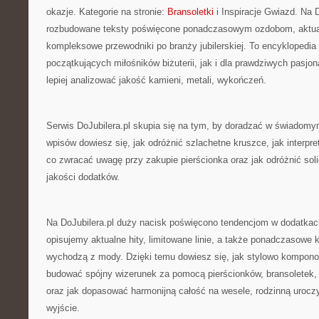
okazje. Kategorie na stronie:
Bransoletki
i Inspiracje Gwiazd. Na D
rozbudowane teksty poświęcone ponadczasowym ozdobom, aktua
kompleksowe przewodniki po branży jubilerskiej. To encyklopedia 
początkujących miłośników biżuterii, jak i dla prawdziwych pasjo
lepiej analizować jakość kamieni, metali, wykończeń.
Serwis DoJubilera.pl skupia się na tym, by doradzać w świadomym
wpisów dowiesz się, jak odróżnić szlachetne kruszce, jak interpr
co zwracać uwagę przy zakupie pierścionka oraz jak odróżnić sol
jakości dodatków.
Na DoJubilera.pl duży nacisk poświęcono tendencjom w dodatka
opisujemy aktualne hity, limitowane linie, a także ponadczasowe k
wychodzą z mody. Dzięki temu dowiesz się, jak stylowo komponow
budować spójny wizerunek za pomocą pierścionków, bransoletek,
oraz jak dopasować harmonijną całość na wesele, rodzinną urocz
wyjście.