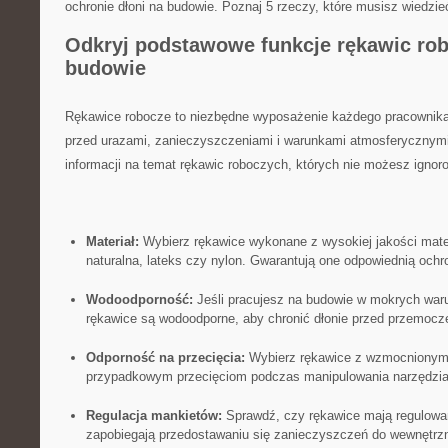
ochronie ‍dłoni na budowie. Poznaj⁢ 5 rzeczy, ⁤które musisz wiedzi
Odkryj podstawowe funkcje rękawic robo
budowie
Rękawice ​robocze ⁤to niezbędne wyposażenie każdego pracownika 
przed ⁢urazami, ⁢zanieczyszczeniami​ i warunkami atmosferycznymi.
informacji na temat rękawic​ roboczych, których ⁤nie możesz ignor
Materiał:
Wybierz rękawice ‍wykonane ‍z wysokiej ‌jakości mater
naturalna, lateks czy nylon. Gwarantują one odpowiednią ochr
Wodoodporność:
Jeśli ‍pracujesz na budowie w mokrych waru
rękawice⁣ są wodoodporne, aby chronić dłonie ​przed ​przemoc
Odporność na przecięcia:
Wybierz rękawice z wzmocnionymi 
przypadkowym przecięciom podczas manipulowania narzędzia
Regulacja mankietów:
⁢Sprawdź, ​czy rękawice‍ mają regulowa
zapobiegają przedostawaniu się zanieczyszczeń ‍do wewnętrzn