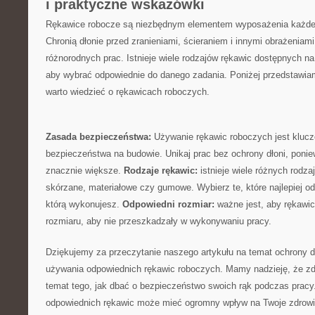
i praktyczne wskazówki
Rękawice robocze ⁢są‍ niezbędnym elementem wyposażenia każd
Chronią ‍dłonie‍ przed zranieniami,​ ścieraniem i innymi obrażenia
różnorodnych prac. Istnieje wiele ‍rodzajów rękawic dostępnych na‌ 
aby wybrać odpowiednie do danego zadania. Poniżej przedstawiam
warto wiedzieć​ o rękawicach ⁣roboczych.
Zasada bezpieczeństwa:
Używanie rękawic⁣ roboczych jest kluc
bezpieczeństwa na budowie. ⁤Unikaj prac bez ochrony dłoni, ‍poni
znacznie większe.
Rodzaje rękawic:‌
istnieje wiele​ różnych rodza
⁤skórzane, materiałowe‌ czy gumowe. Wybierz te, które najlepiej odp
którą wykonujesz.‌
Odpowiedni‍ rozmiar:
ważne⁣ jest, aby rękawi
rozmiaru, aby nie ⁢przeszkadzały w wykonywaniu pracy.
Dziękujemy za przeczytanie naszego artykułu na temat ochrony dł
używania odpowiednich rękawic roboczych. Mamy nadzieję, że z
‌temat tego, jak dbać⁣ o bezpieczeństwo swoich rąk podczas pracy
odpowiednich rękawic może mieć ‌ogromny wpływ na Twoje zdrowie