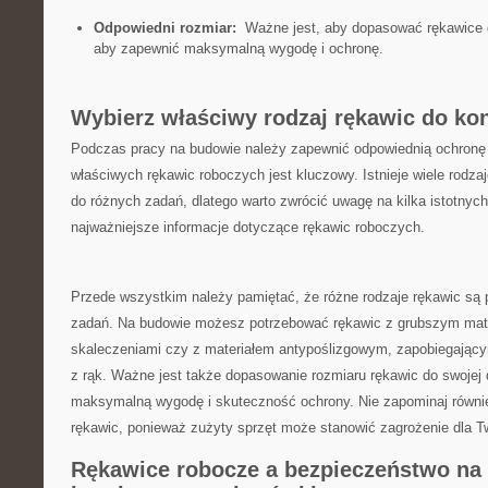
Odpowiedni rozmiar:
⁤ Ważne jest, aby dopasować ​rękawice d
aby zapewnić maksymalną wygodę ⁢i‌ ochronę.
Wybierz właściwy ⁣rodzaj rękawic do ko
Podczas pracy​ na budowie​ należy ‌zapewnić ⁤odpowiednią ochronę 
właściwych rękawic roboczych jest ‌kluczowy. Istnieje⁢ wiele rod
do ⁣różnych zadań, dlatego warto zwrócić ⁤uwagę na kilka istotnych
najważniejsze informacje‌ dotyczące rękawic roboczych.
Przede wszystkim⁢ należy pamiętać, że różne rodzaje rękawic ⁤s
‍zadań. Na budowie możesz potrzebować rękawic ⁤z grubszym mat
skaleczeniami czy z ⁢materiałem antypoślizgowym, zapobiegającym
z ⁣rąk. Ważne jest także dopasowanie rozmiaru rękawic do swojej⁢ 
maksymalną wygodę ‍i‌ skuteczność ochrony. Nie zapominaj równi
rękawic, ponieważ ​zużyty sprzęt może⁢ stanowić‍ zagrożenie dla 
Rękawice robocze a bezpieczeństwo na