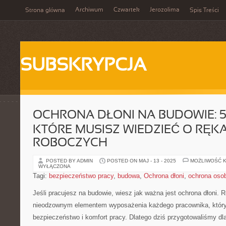
Archiwum
Czwartek
Jerozolima
Strona główna
Spis Treści
SUBSKRYPCJA
OCHRONA DŁONI NA BUDOWIE: 5
KTÓRE MUSISZ WIEDZIEĆ O RĘK
ROBOCZYCH
POSTED BY ADMIN
POSTED ON MAJ - 13 - 2025
MOŻLIWOŚĆ 
WYŁĄCZONA
Tagi:
bezpieczeństwo pracy
,
budowa
,
Ochrona dłoni
,
ochrona osob
Jeśli pracujesz⁤ na budowie, wiesz jak ważna jest ochrona dłoni.
⁣nieodzownym elementem ⁣wyposażenia każdego⁢ pracownika, który
bezpieczeństwo i komfort pracy.​ Dlatego dziś przygotowaliśmy dla 