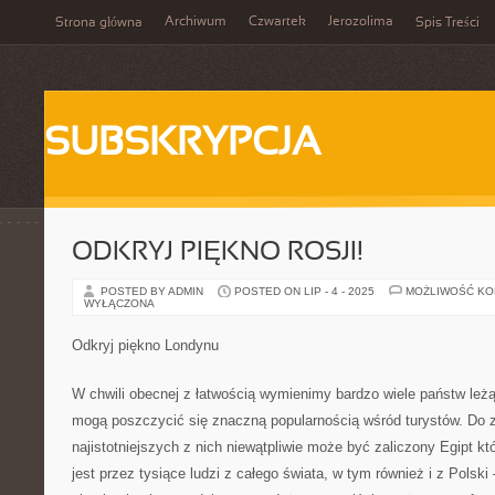
Archiwum
Czwartek
Jerozolima
Strona główna
Spis Treści
SUBSKRYPCJA
ODKRYJ PIĘKNO ROSJI!
POSTED BY ADMIN
POSTED ON LIP - 4 - 2025
MOŻLIWOŚĆ K
WYŁĄCZONA
Odkryj piękno Londynu
W chwili obecnej z łatwością wymienimy bardzo wiele państw leż
mogą poszczycić się znaczną popularnością wśród turystów. Do
najistotniejszych z nich niewątpliwie może być zaliczony Egipt k
jest przez tysiące ludzi z całego świata, w tym również i z Polsk