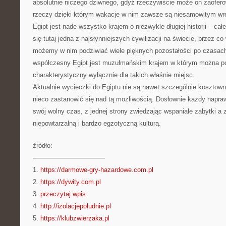
absolutnie niczego dziwnego, gdyż rzeczywiście może on zaofer
rzeczy dzięki którym wakacje w nim zawsze są niesamowitym wr
Egipt jest nade wszystko krajem o niezwykle długiej historii – całe
się tutaj jedna z najsłynniejszych cywilizacji na świecie, przez 
możemy w nim podziwiać wiele pięknych pozostałości po czasach
współczesny Egipt jest muzułmańskim krajem w którym można po
charakterystyczny wyłącznie dla takich właśnie miejsc.
Aktualnie wycieczki do Egiptu nie są nawet szczególnie kosztowne
nieco zastanowić się nad tą możliwością. Dosłownie każdy napra
swój wolny czas, z jednej strony zwiedzając wspaniałe zabytki a z
niepowtarzalną i bardzo egzotyczną kulturą.
źródło:
———————————
1.
https://darmowe-gry-hazardowe.com.pl
2.
https://dywity.com.pl
3.
przeczytaj wpis
4.
http://izolacjepoludnie.pl
5.
https://klubzwierzaka.pl