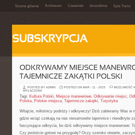
Archiwum
Czwartek
Jerozolima
Strona główna
Spis Treści
SUBSKRYPCJA
ODKRYWAMY MIEJSCE MANEWR
TAJEMNICZE ZAKĄTKI POLSKI
POSTED BY ADMIN
POSTED ON MAR - 11 - 2025
MOŻLIWOŚĆ 
WYŁĄCZONA
Tagi:
Kultura Polski
,
Miejsce manewrowe
,
Odkrywanie miejsc
,
Od
Polska
,
Polskie miejsca
,
Tajemnicze zakątki
,
Turystyka
Witajcie, miłośnicy podróży i odkrywczy! Dziś zabieramy Was w 
gdzie wciąż czekają⁢ na nas niesamowite tajemnice i nieodkryte zak
fascynujące odkrycia, bo dziś odkrywamy miejsce manewrowe: Ta
Czy jesteście gotowi na przygodę? Oczy szeroko otwarte, zaczy