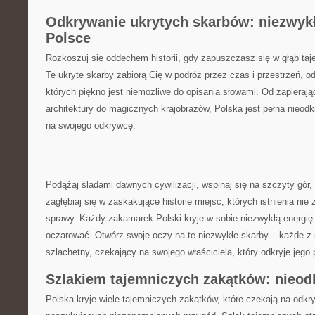
Odkrywanie ukrytych skarbów: niezwyk
Polsce
Rozkoszuj się oddechem historii, gdy zapuszczasz się w głąb ta
Te ukryte ​skarby zabiorą Cię w podróż przez czas i przestrzeń, 
których piękno jest niemożliwe do opisania słowami. Od zapierają
architektury do magicznych krajobrazów, Polska jest pełna nieodk
na swojego odkrywcę.
Podążaj śladami dawnych cywilizacji, wspinaj się na szczyty gór, 
zagłębiaj się w zaskakujące⁢ historie miejsc, ⁢których istnienia ni
sprawy. Każdy zakamarek Polski kryje w sobie niezwykłą energię 
oczarować. Otwórz ‍swoje oczy na ⁢te niezwykłe skarby – każde z 
szlachetny,‌ czekający na swojego⁤ właściciela, który ⁤odkryje jego 
Szlakiem tajemniczych zakątków: nieodk
Polska kryje wiele tajemniczych zakątków, które czekają na odkr