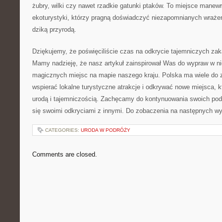
żubry, wilki czy nawet rzadkie gatunki ptaków.​ To miejsce manew
ekoturystyki, którzy pragną doświadczyć niezapomnianych‌ wrażeń 
dziką⁣ przyrodą.
Dziękujemy, że ‌poświęciliście czas na odkrycie tajemniczych za
Mamy nadzieję, że nasz artykuł zainspirował Was do wypraw w nie
magicznych miejsc na mapie naszego kraju. Polska ma wiele do z
wspierać lokalne turystyczne atrakcje i odkrywać nowe miejsca,
urodą i tajemniczością. Zachęcamy do kontynuowania swoich podró
‍się swoimi odkryciami z innymi. Do‌ zobaczenia na następnych w
CATEGORIES:
URODA W PODRÓŻY
Comments are closed.