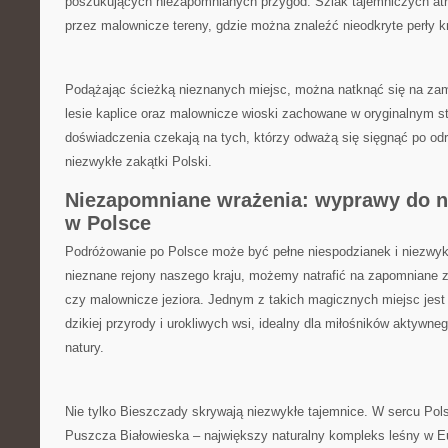
poszukujących niezapomnianych przygód. Szlak tajemniczych atr
przez malownicze ⁢tereny, gdzie można znaleźć nieodkryte perły kra
Podążając ścieżką nieznanych miejsc, można natknąć się na zamk
lesie kaplice oraz malownicze wioski zachowane w oryginalnym s
doświadczenia czekają na tych, którzy odważą się sięgnąć po odro
niezwykłe zakątki Polski.
Niezapomniane wrażenia: wyprawy do n
w Polsce
Podróżowanie po‍ Polsce może być pełne niespodzianek i ‍niezwy
nieznane rejony naszego kraju, możemy natrafić na zapomniane z
czy ⁢malownicze jeziora. Jednym z takich magicznych miejsc jest 
dzikiej przyrody i⁤ urokliwych wsi, idealny dla miłośników aktywne
natury.
Nie tylko Bieszczady skrywają niezwykłe tajemnice. W ‌sercu⁤ Pols
Puszcza Białowieska – największy naturalny kompleks leśny w E