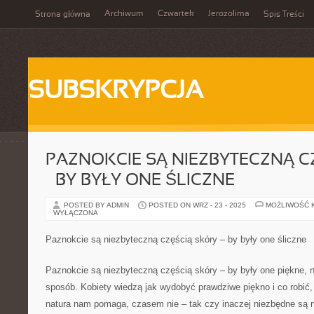
Archiwum
Czwartek
Jerozolima
Strona główna
Spis Treści
SUBSKRYPCJA
PAZNOKCIE SĄ NIEZBYTECZNĄ C
– BY BYŁY ONE ŚLICZNE
POSTED BY ADMIN
POSTED ON WRZ - 23 - 2025
MOŻLIWOŚĆ 
WYŁĄCZONA
Paznokcie są niezbyteczną częścią skóry – by były one śliczne
Paznokcie są niezbyteczną częścią skóry – by były one piękne, n
sposób. Kobiety wiedzą jak wydobyć prawdziwe piękno i co robić
natura nam pomaga, czasem nie – tak czy inaczej niezbędne są 