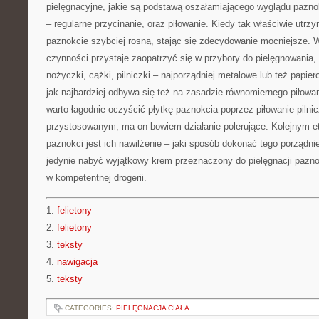
pielęgnacyjne, jakie są podstawą oszałamiającego wyglądu pazno
– regularne przycinanie, oraz piłowanie. Kiedy tak właściwie utrz
paznokcie szybciej rosną, stając się zdecydowanie mocniejsze. 
czynności przystaje zaopatrzyć się w przybory do pielęgnowania, 
nożyczki, cążki, pilniczki – najporządniej metalowe lub też papie
jak najbardziej odbywa się też na zasadzie równomiernego piłow
warto łagodnie oczyścić płytkę paznokcia poprzez piłowanie pilni
przystosowanym, ma on bowiem działanie polerujące. Kolejnym et
paznokci jest ich nawilżenie – jaki sposób dokonać tego porządni
jedynie nabyć wyjątkowy krem przeznaczony do pielęgnacji pazno
w kompetentnej drogerii.
1.
felietony
2.
felietony
3.
teksty
4.
nawigacja
5.
teksty
CATEGORIES:
PIELĘGNACJA CIAŁA