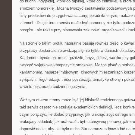
do kuchni indyjskiej, które do tajskiej, które do chińskiej, a które 
śródziemnomorskiej. Można tworzyć zestawienia podstawowych p
listy produktów do przygotowania curry, poradniki o ryżu, makaro
ziarnach. Dzięki temu serwis może być pomocny nie tylko podcz
przepisu, ale także przy planowaniu zakupów i organizowaniu kuc
Na stronie o takim profilu naturalnie pasują również treści o kawa
przyprawy doskonale sprawdzają się nie tylko w daniach obiadowy
Kardamon, cynamon, imbir, goździki, anyż, pieprz, wanilia czy 
tworzyć wyjątkowe kompozycje smakowe. Można pisać o herbacie
kardamonem, naparze imbirowym, zimowych mieszankach korz
syropach. Tego rodzaju treści poszerzają tematykę strony i poka
w wielu obszarach codziennego życia.
Ważnym atutem strony może być jej bliskość codziennego gotow
taki serwis często nie szukają akademickich definicji, lecz konkr
czym połączyć, ile dodać przyprawy, jak uniknąć zbyt ostrego s
brakujący składnik, jak uratować zbyt intensywną potrawę, jak zro
doprawić danie, aby nie było mdłe. Strona może odpowiadać na te