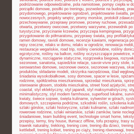
podróżowanie odpowiedzialne
,
pola namiotowe
,
pompy ciepła w 
porządki domowe
,
posiłki po treningu
,
pozwolenie na budowę
,
pra
przydomowego
,
projektowanie ogrodzeń
,
projektowanie światła
,
pr
nowoczesnych
,
projekty wnętrz
,
promy morskie
,
protokół zdawczo
przechowywanie
,
przeprawy promowe
,
przerwy ruchowe
,
przesadz
otwarta
,
przetwory owocowe
,
przetwory warzywne
,
przewodnik po
turystyczne
,
przycinanie krzewów
,
przyczepa kempingowa
,
przyg
przygotowanie do półmaratonu
,
przyprawy świata
,
psy profilaktyk
ramen domowy
,
ravioli domowe
,
recenzje kawiarni
,
regeneracja po
rejsy rzeczne
,
relaks w domu
,
relaks w ogrodzie
,
renowacja mebli
restauracje wegańskie
,
road trip
,
rośliny cieniolubne
,
rośliny doni
egzotyczne
,
rośliny na balkon
,
rośliny oczyszczające powietrze
,
r
dynamiczne
,
rozciąganie statyczne
,
rozgrzewka biegowa
,
rozryw
sezonowe
,
sanatoria
,
sąsiedzkie relacje
,
savoir-vivre przy stole
,
ś
serowarstwo domowe
,
sezonowe owoce
,
sezonowe warzywa
,
ska
produktów
,
składanie modeli
,
skrzynka narzędziowa
,
ślad węglow
śniadania wysokobiałkowe
,
sosy domowe
,
spacer w lesie
,
spiżar
rodzinne
,
spółdzielnia mieszkaniowa
,
sprzedaż mieszkania
,
sprzę
sterowanie głosem
,
stodoła mieszkalna
,
street food azjatycki
,
str
coastal
,
styl eklektyczny
,
styl japandi
,
styl maksymalistyczny
,
st
minimalistyczny
,
styl modern farmhouse
,
superfood lokalne
,
survi
kwiaty
,
świece sojowe
,
święta kulinarne
,
sylwester w górach
,
syst
domowych
,
szczepienia podróżne
,
szkodniki roślin
,
szkolenia kul
szlaki górskie
,
szlaki historyczne
,
szlaki kulinarne
,
szlaki nadmor
rowerowe rodzinne
,
szlaki winiarskie
,
szlaki zamków
,
tanie nocleg
śniadaniowe
,
team building event
,
technologie smart home
,
tekst
przepisy
,
termy
,
tiny house
,
tłumacz offline
,
tofu przepisy
,
trasy 
trawnik naturalny
,
trekking
,
trening core
,
trening dla dzieci
,
trening
kettlebell
,
trening kobiet
,
trening po ciąży
,
trening równowagi
,
tren