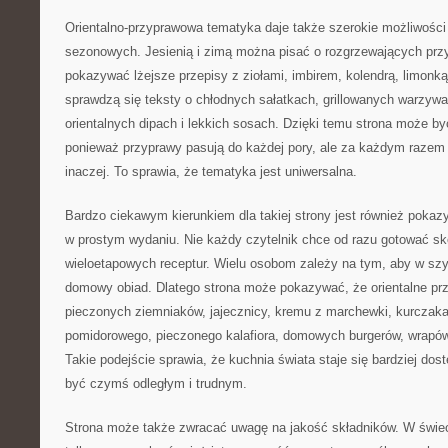
Orientalno-przyprawowa tematyka daje także szerokie możliwości 
sezonowych. Jesienią i zimą można pisać o rozgrzewających pr
pokazywać lżejsze przepisy z ziołami, imbirem, kolendrą, limon
sprawdzą się teksty o chłodnych sałatkach, grillowanych warzyw
orientalnych dipach i lekkich sosach. Dzięki temu strona może by
ponieważ przyprawy pasują do każdej pory, ale za każdym razem
inaczej. To sprawia, że tematyka jest uniwersalna.
Bardzo ciekawym kierunkiem dla takiej strony jest również pok
w prostym wydaniu. Nie każdy czytelnik chce od razu gotować s
wieloetapowych receptur. Wielu osobom zależy na tym, aby w sz
domowy obiad. Dlatego strona może pokazywać, że orientalne p
pieczonych ziemniaków, jajecznicy, kremu z marchewki, kurczaka 
pomidorowego, pieczonego kalafiora, domowych burgerów, wrapó
Takie podejście sprawia, że kuchnia świata staje się bardziej dos
być czymś odległym i trudnym.
Strona może także zwracać uwagę na jakość składników. W świeci