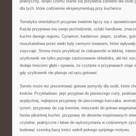
praktyczny, dzięki czemu stanie się przydatna zarówno dla osób g
dla tych, które codziennie eksperymentują przy kuchence.
Tematyka orientalnych przypraw świetnie łączy się z opowieściam
Każda przyprawa ma swoje pochodzenie, szlaki handlowe, znaczen
kuchni danego regionu. Cynamon, kardamon, pieprz, szafran, goźd
muszkatołowa przez wieki były cennymi towarami, które wpływały 
zwyczaje. Strona może przybliżać te ciekawostki w lekkiej, intere
użytkownik nie tylko poznaje zastosowanie składnika, ale też rozu
dodaje treściom głębi i sprawia, że czytanie o przyprawach staje
gdy użytkownik nie planuje od razu gotować.
Serwis może też prezentować gotowe pomysły dla osób, które ch
kroków. Przykładowo: pięć przypraw do pierwszego curry, podsta
azjatyckiej, najlepsze przyprawy do pieczonego kurczaka, aromat
ryżem, przyprawy do zup kremów, mieszanki do potraw wegetariańs
fanów pikantnej kuchni, przyprawy do deserów inspirowanych orie
czytelne, praktyczne i łatwe do wykorzystania w codziennym życ
budować szeroką bazę treści wokół jednego spójnego motywu.