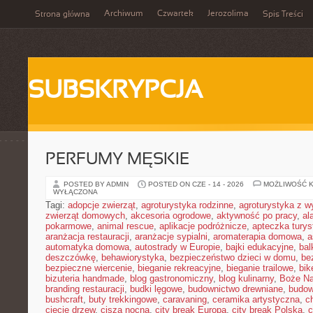
Archiwum
Czwartek
Jerozolima
Strona główna
Spis Treści
SUBSKRYPCJA
PERFUMY MĘSKIE
POSTED BY ADMIN
POSTED ON CZE - 14 - 2026
MOŻLIWOŚĆ 
WYŁĄCZONA
Tagi:
adopcje zwierząt
,
agroturystyka rodzinne
,
agroturystyka z 
zwierząt domowych
,
akcesoria ogrodowe
,
aktywność po pracy
,
al
pokarmowe
,
animal rescue
,
aplikacje podróżnicze
,
apteczka tury
aranżacja restauracji
,
aranżacje sypialni
,
aromaterapia domowa
,
a
automatyka domowa
,
autostrady w Europie
,
bajki edukacyjne
,
bal
deszczówkę
,
behawiorystyka
,
bezpieczeństwo dzieci w domu
,
be
bezpieczne wiercenie
,
bieganie rekreacyjne
,
bieganie trailowe
,
bik
bizuteria handmade
,
blog gastronomiczny
,
blog kulinarny
,
Boże Na
branding restauracji
,
budki lęgowe
,
budownictwo drewniane
,
budow
bushcraft
,
buty trekkingowe
,
caravaning
,
ceramika artystyczna
,
c
cięcie drzew
,
cisza nocna
,
city break Europa
,
city break Polska
,
c