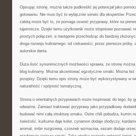
Opisując stronę, można także podkreślić jej potencjał jako pomo
gotowaniu. Nie musi być to wyłącznie serwis dla ekspertów. Przec
zaletą może być to, że pomaga oswoić przyprawy, które na pierws
tajemnicze. Dzięki temu użytkownik może stopniowo poznawać no
prostych połączeń, a następnie przechodząc do bardziej złożonyc
droga rozwoju kulinarnego: od ciekawości, przez pierwsze próby,
autorskie dania.
Duża ilość synonimicznych możliwości sprawia, że stronę można
blog kulinarny. Można akcentować egzotyczne smaki. Można też
przepisy. Dzięki temu opis strony może być wykorzystywany w wi
naturalność i spójność tematyczną.
Strona o orientalnych przyprawach może inspirować do tego, by go
odważne. Zamiast traktować przyprawy jako przypadkowy dodate
budować nimi całą strukturę smaku. Ostre chili pobudza, kumin na
świeżość, kurkuma daje kolor, cynamon dodaje słodyczy, kardam
aromat, imbir rozgrzewa, czosnek wzmacnia, sezam dodaje orzec
przełamuje cięższe smaki. Taka wiedza pozwala gotować lepiej, a