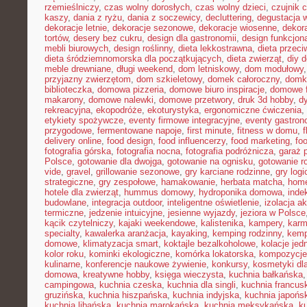
rzemieślniczy
,
czas wolny dorosłych
,
czas wolny dzieci
,
czujnik 
kaszy
,
dania z ryżu
,
dania z soczewicy
,
decluttering
,
degustacja 
dekoracje letnie
,
dekoracje sezonowe
,
dekoracje wiosenne
,
dekor
tortów
,
desery bez cukru
,
design dla gastronomii
,
design funkcjon
mebli biurowych
,
design roślinny
,
dieta lekkostrawna
,
dieta przec
dieta śródziemnomorska dla początkujących
,
dieta zwierząt
,
diy 
meble drewniane
,
długi weekend
,
dom letniskowy
,
dom modułowy
przyjazny zwierzętom
,
dom szkieletowy
,
domek całoroczny
,
domki
biblioteczka
,
domowa pizzeria
,
domowe biuro inspiracje
,
domowe f
makarony
,
domowe nalewki
,
domowe przetwory
,
druk 3d hobby
,
d
rekreacyjna
,
ekopodróże
,
ekoturystyka
,
ergonomiczne ćwiczenia
,
etykiety spożywcze
,
eventy firmowe integracyjne
,
eventy gastron
przygodowe
,
fermentowane napoje
,
first minute
,
fitness w domu
,
delivery online
,
food design
,
food influencerzy
,
food marketing
,
foo
fotografia górska
,
fotografia nocna
,
fotografia podróżnicza
,
garaż 
Polsce
,
gotowanie dla dwojga
,
gotowanie na ognisku
,
gotowanie r
vide
,
gravel
,
grillowanie sezonowe
,
gry karciane rodzinne
,
gry logi
strategiczne
,
gry zespołowe
,
hamakowanie
,
herbata matcha
,
home
hotele dla zwierząt
,
hummus domowy
,
hydroponika domowa
,
inde
budowlane
,
integracja outdoor
,
inteligentne oświetlenie
,
izolacja a
termiczne
,
jedzenie intuicyjne
,
jesienne wyjazdy
,
jeziora w Polsce
kącik czytelniczy
,
kajaki weekendowe
,
kalistenika
,
kampery
,
karm
specialty
,
kawalerka aranżacja
,
kayaking
,
kemping rodzinny
,
kemp
domowe
,
klimatyzacja smart
,
koktajle bezalkoholowe
,
kolacje je
kolor roku
,
kominki ekologiczne
,
komórka lokatorska
,
kompozycje
kulinarne
,
konferencje naukowe żywienie
,
konkursy
,
kosmetyki dla
domowa
,
kreatywne hobby
,
księga wieczysta
,
kuchnia bałkańska
campingowa
,
kuchnia czeska
,
kuchnia dla singli
,
kuchnia francus
gruzińska
,
kuchnia hiszpańska
,
kuchnia indyjska
,
kuchnia japońs
kuchnia libańska
,
kuchnia marokańska
,
kuchnia meksykańska
,
k