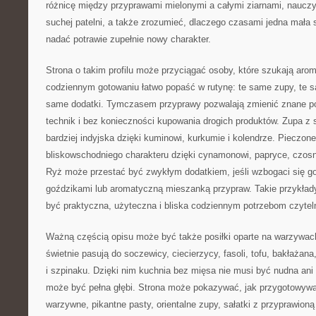
różnicę między przyprawami mielonymi a całymi ziarnami, nauczy
suchej patelni, a także zrozumieć, dlaczego czasami jedna mała
nadać potrawie zupełnie nowy charakter.
Strona o takim profilu może przyciągać osoby, które szukają ar
codziennym gotowaniu łatwo popaść w rutynę: te same zupy, te 
same dodatki. Tymczasem przyprawy pozwalają zmienić znane p
technik i bez konieczności kupowania drogich produktów. Zupa z
bardziej indyjska dzięki kuminowi, kurkumie i kolendrze. Pieczo
bliskowschodniego charakteru dzięki cynamonowi, papryce, czosnk
Ryż może przestać być zwykłym dodatkiem, jeśli wzbogaci się 
goździkami lub aromatyczną mieszanką przypraw. Takie przykład
być praktyczna, użyteczna i bliska codziennym potrzebom czytel
Ważną częścią opisu może być także posiłki oparte na warzywach
świetnie pasują do soczewicy, ciecierzycy, fasoli, tofu, bakłażana
i szpinaku. Dzięki nim kuchnia bez mięsa nie musi być nudna ani
może być pełna głębi. Strona może pokazywać, jak przygotowywa
warzywne, pikantne pasty, orientalne zupy, sałatki z przyprawion