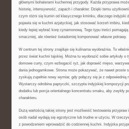
głównymi bohaterami kuchennej przygody. Każda przyprawa może
historię, intensywność, zapach i charakter. Dzięki temu użytkown
czym różni się kumin od klasycznego kminku, dlaczego indyjski 
pojawia się w kuchni azjatyckiej, jak stosować korzeń imbiru, kie
kiedy lepiej wybrać korę cynamonową. Tego typu treści pomagają 
smaczniej, ale również świadomiej komponować własne potrawy.
W centrum tej strony znajduje się kulinarna wyobraźnia. To właśni
przez świat kuchni tajskiej. Można tu wyobrazić sobie artykuły o
domowe curry, czym wzbogacić ryż, jak doprawić mięso, warzywa
dania jednogarnkowe. Strona może pokazywać, że nawet proste skł
zyskują zupełnie nowy wymiar, gdy połączy się je z odpowiednią
Wystarczy odrobina papryczki, szczypta indyjskiej kompozycji pr
dodatku lub porcja orientalnego koncentratu smaku, aby zwykły pos
charakteru.
Dużą wartością takiej strony jest możliwość testowania przypraw i
osób nadal wydają się egzotyczne lub trudne w użyciu. W rzeczyw
z powodzeniem wprowadzić do codziennej kuchni. Indyjska przyp