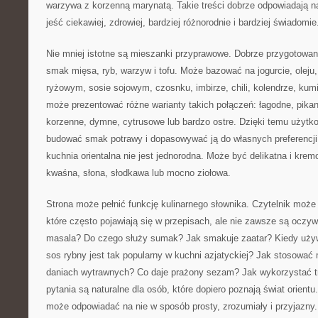
warzywa z korzenną marynatą. Takie treści dobrze odpowiadają n
jeść ciekawiej, zdrowiej, bardziej różnorodnie i bardziej świadomie
Nie mniej istotne są mieszanki przyprawowe. Dobrze przygotowan
smak mięsa, ryb, warzyw i tofu. Może bazować na jogurcie, oleju,
ryżowym, sosie sojowym, czosnku, imbirze, chili, kolendrze, kum
może prezentować różne warianty takich połączeń: łagodne, pika
korzenne, dymne, cytrusowe lub bardzo ostre. Dzięki temu użyt
budować smak potrawy i dopasowywać ją do własnych preferencji
kuchnia orientalna nie jest jednorodna. Może być delikatna i kremo
kwaśna, słona, słodkawa lub mocno ziołowa.
Strona może pełnić funkcję kulinarnego słownika. Czytelnik może 
które często pojawiają się w przepisach, ale nie zawsze są oczy
masala? Do czego służy sumak? Jak smakuje zaatar? Kiedy uży
sos rybny jest tak popularny w kuchni azjatyckiej? Jak stosowa
daniach wytrawnych? Co daje prażony sezam? Jak wykorzystać t
pytania są naturalne dla osób, które dopiero poznają świat orient
może odpowiadać na nie w sposób prosty, zrozumiały i przyjazny.