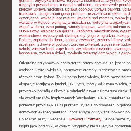
gumami
,
turystyka filmowa
,
turystyka industrialna
,
turystyka kole
turystyka przyrodnicza
,
turystyka sakralna
,
ubezpieczenie podróż
kiełków
,
uprawa mikroliści
,
uprawa ogórków
,
uprawa papryki
,
upra
truskawek
,
usługi cateringowe premium
,
uszczelnianie okien
,
uzd
egzotyczne
,
wakacje last minute
,
wakacje nad morzem
,
wakacje 
wakacje w Polsce
,
wentylacja mieszkania
,
weterynaria egzotyczn
wilgoć w domu
,
wine pairing
,
winiety drogowe
,
work-life balance 
survivalowy
,
wspinaczka górska
,
wspólnota mieszkaniowa
,
wyjazd
weekendowe
,
wypoczynek ekologiczny
,
yoga w ogrodzie
,
zakupy 
Polsce
,
zapachy do domu
,
zapasy żywności
,
zasłony i firany
,
zbi
przekąski
,
zdrowie w podróży
,
zdrowie zwierząt
,
zgłoszenie budo
szkoły
,
zimowe ferie
,
zupy krem
,
zwiedzanie z dziećmi
,
zwierzęt
hodowlane
,
żywienie dzieci
,
żywienie zwierząt domowych
,
żywopł
Orientalno-przyprawowy charakter tej strony sprawia, że jest to p
osobach, które uwielbiają intensywne aromaty, nieoczywiste smaki 
różnych stron świata. To kulinarna baza wiedzy, która może zai
eksperymentujące w kuchni, jak i tych, którzy od dawna wiedzą, 
przyprawy potrafią całkowicie odmienić nawet najprostsze danie.
się wokół smaków inspirowanych Wschodem, ale jej charakter jes
ponieważ przyprawy są tu punktem wyjścia do opowieści o gotowani
domowych eksperymentach i codziennym odkrywaniu nowych po
Polecamy Testy i Recenzje i
Nowości i Premiery
. Strona może by
inspirujący poradnik, w którym przyprawy nie są jedynie dodatkiem