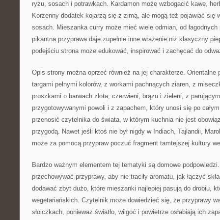
ryżu, sosach i potrawkach. Kardamon może wzbogacić kawę, herb
Korzenny dodatek kojarzą się z zimą, ale mogą też pojawiać się 
sosach. Mieszanka curry może mieć wiele odmian, od łagodnych p
pikantna przyprawa daje zupełnie inne wrażenie niż klasyczny pie
podejściu strona może edukować, inspirować i zachęcać do odwa
Opis strony można oprzeć również na jej charakterze. Orientalne 
targami pełnymi kolorów, z workami pachnących ziaren, z misec
proszkami o barwach złota, czerwieni, brązu i zieleni, z parujący
przygotowywanymi powoli i z zapachem, który unosi się po cały
przenosić czytelnika do świata, w którym kuchnia nie jest obowią
przygodą. Nawet jeśli ktoś nie był nigdy w Indiach, Tajlandii, Mar
może za pomocą przypraw poczuć fragment tamtejszej kultury we
Bardzo ważnym elementem tej tematyki są domowe podpowiedzi.
przechowywać przyprawy, aby nie traciły aromatu, jak łączyć skła
dodawać zbyt dużo, które mieszanki najlepiej pasują do drobiu, kt
wegetariańskich. Czytelnik może dowiedzieć się, że przyprawy w
słoiczkach, ponieważ światło, wilgoć i powietrze osłabiają ich z