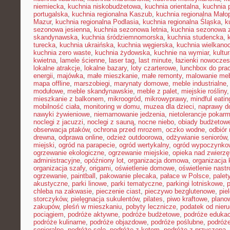
niemiecka
,
kuchnia niskobudżetowa
,
kuchnia orientalna
,
kuchnia 
portugalska
,
kuchnia regionalna Kaszub
,
kuchnia regionalna Małop
Mazur
,
kuchnia regionalna Podlasia
,
kuchnia regionalna Śląska
,
k
sezonowa jesienna
,
kuchnia sezonowa letnia
,
kuchnia sezonowa 
skandynawska
,
kuchnia śródziemnomorska
,
kuchnia studencka
,
turecka
,
kuchnia ukraińska
,
kuchnia węgierska
,
kuchnia wielkano
kuchnia zero waste
,
kuchnia żydowska
,
kuchnie na wymiar
,
kultu
kwietna
,
lamele ścienne
,
laser tag
,
last minute
,
łazienki nowocze
lokalne atrakcje
,
lokalne bazary
,
loty czarterowe
,
lunchbox do pra
energii
,
majówka
,
małe mieszkanie
,
małe remonty
,
malowanie meb
mapa offline
,
marszobiegi
,
marynaty domowe
,
meble industrialne
modułowe
,
meble skandynawskie
,
meble z palet
,
miejskie rośliny
mieszkanie z balkonem
,
mikroogród
,
mikrowyprawy
,
mindful eatin
mobilność ciała
,
monitoring w domu
,
muzea dla dzieci
,
naprawy 
nawyki żywieniowe
,
niemarnowanie jedzenia
,
nietolerancje pokar
noclegi z jacuzzi
,
noclegi z sauną
,
nocne niebo
,
obiady budżetow
obserwacja ptaków
,
ochrona przed mrozem
,
oczko wodne
,
odbiór
drewna
,
odprawa online
,
odzież outdoorowa
,
odżywianie seniorów
miejski
,
ogród na parapecie
,
ogród wertykalny
,
ogród wypoczynko
ogrzewanie ekologiczne
,
ogrzewanie miejskie
,
opieka nad zwierz
administracyjne
,
opóźniony lot
,
organizacja domowa
,
organizacja 
organizacja szafy
,
origami
,
oświetlenie domowe
,
oświetlenie nast
ogrzewanie
,
paintball
,
pakowanie plecaka
,
pałace w Polsce
,
palet
akustyczne
,
parki linowe
,
parki tematyczne
,
parkingi lotniskowe
,
chleba na zakwasie
,
pieczenie ciast
,
pieczywo bezglutenowe
,
pie
storczyków
,
pielęgnacja sukulentów
,
pilates
,
piwo kraftowe
,
plano
zakupów
,
pleśń w mieszkaniu
,
pobyty lecznicze
,
podatek od nier
pociągiem
,
podróże aktywne
,
podróże budżetowe
,
podróże eduka
podróże kulinarne
,
podróże objazdowe
,
podróże poślubne
,
podróż
senioralne
,
podróże solo
,
podróże z kotem
,
podróże z przyczepą
,