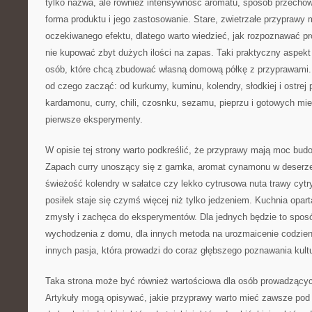
tylko nazwa, ale również intensywność aromatu, sposób przechow
forma produktu i jego zastosowanie. Stare, zwietrzałe przyprawy
oczekiwanego efektu, dlatego warto wiedzieć, jak rozpoznawać pro
nie kupować zbyt dużych ilości na zapas. Taki praktyczny aspekt
osób, które chcą zbudować własną domową półkę z przyprawami
od czego zacząć: od kurkumy, kuminu, kolendry, słodkiej i ostrej 
kardamonu, curry, chili, czosnku, sezamu, pieprzu i gotowych mie
pierwsze eksperymenty.
W opisie tej strony warto podkreślić, że przyprawy mają moc bu
Zapach curry unoszący się z garnka, aromat cynamonu w deserze, 
świeżość kolendry w sałatce czy lekko cytrusowa nuta trawy cyt
posiłek staje się czymś więcej niż tylko jedzeniem. Kuchnia opa
zmysły i zachęca do eksperymentów. Dla jednych będzie to spos
wychodzenia z domu, dla innych metoda na urozmaicenie codzien
innych pasja, która prowadzi do coraz głębszego poznawania kultu
Taka strona może być również wartościowa dla osób prowadzącyc
Artykuły mogą opisywać, jakie przyprawy warto mieć zawsze pod r