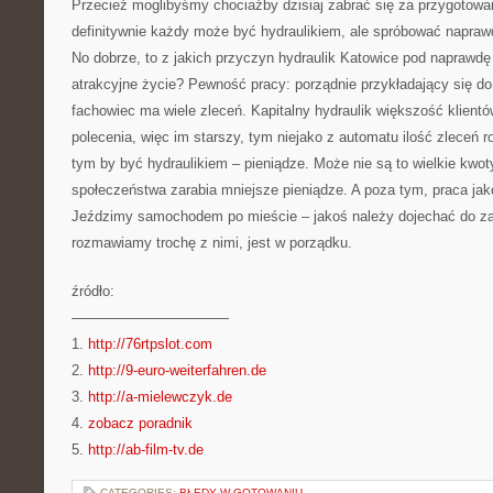
Przecież moglibyśmy chociażby dzisiaj zabrać się za przygotowan
definitywnie każdy może być hydraulikiem, ale spróbować napraw
No dobrze, to z jakich przyczyn hydraulik Katowice pod naprawd
atrakcyjne życie? Pewność pracy: porządnie przykładający się d
fachowiec ma wiele zleceń. Kapitalny hydraulik większość klien
polecenia, więc im starszy, tym niejako z automatu ilość zleceń r
tym by być hydraulikiem – pieniądze. Może nie są to wielkie kwot
społeczeństwa zarabia mniejsze pieniądze. A poza tym, praca jako
Jeździmy samochodem po mieście – jakoś należy dojechać do za
rozmawiamy trochę z nimi, jest w porządku.
źródło:
———————————
1.
http://76rtpslot.com
2.
http://9-euro-weiterfahren.de
3.
http://a-mielewczyk.de
4.
zobacz poradnik
5.
http://ab-film-tv.de
CATEGORIES:
BŁĘDY W GOTOWANIU