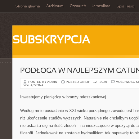
Archiwum
Czwartek
Jerozolima
Strona główna
Spis Treści
SUBSKRYPCJA
PODŁOGA W NAJLEPSZYM GATU
POSTED BY ADMIN
POSTED ON LIP - 12 - 2025
MOŻLIWOŚĆ 
WYŁĄCZONA
Inwestujemy pieniędzy w branży mieszkaniowej
Według mnie posiadanie w XXI wieku porządnego zawodu jest bar
niż ukończenie studiów wyższych. Naturalnie nie chciałbym uogólni
nie uskarża się na ilość zleceń – na nieszczęście w opozycji do
filozofii. Jednakowoż na zostanie hydraulikiem tak naprawdę to ni