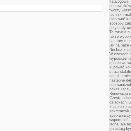
katalogowa i
domowników. 
tworzy włas
technik i mat
planować kol
sposoby zab
przykłady c
To rozwija n
także wyobra
na stary meb
jak na bazę
Nie bez znac
W czasach n
wyposażenia
sprzeciwu w
kupować kole
straci stabi
co już istnie
następne dek
odpowiedzial
pokazujące, 
Renowacja st
Często odna
dziadkach lu
znaczenie se
sekretarzyk 
spotkania zy
wspomnień. D
ładne, ale t
przestają b