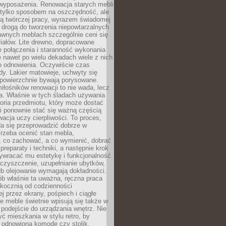
wyposażenia. Renowacja starych mebli
e tylko sposobem na oszczędność, ale
mą twórczej pracy, wyrazem świadomej
 drogą do tworzenia niepowtarzalnych
awnych meblach szczególnie ceni się
iałów. Lite drewno, dopracowane
łe połączenia i staranność wykonania
e nawet po wielu dekadach wiele z nich
o odnowienia. Oczywiście czas
dy. Lakier matowieje, uchwyty się
 powierzchnie bywają porysowane.
iłośników renowacji to nie wada, lecz
a. Właśnie w tych śladach używania
storia przedmiotu, który może dostać
 i ponownie stać się ważną częścią
cja uczy cierpliwości. To proces,
da się przeprowadzić dobrze w
rzeba ocenić stan mebla,
 co zachować, a co wymienić, dobrać
preparaty i techniki, a następnie krok
ywracać mu estetykę i funkcjonalność.
 czyszczenie, uzupełnianie ubytków,
ub olejowanie wymagają dokładności.
ób właśnie ta uważna, ręczna praca
skocznią od codzienności
 przez ekrany, pośpiech i ciągłe
e meble świetnie wpisują się także w
podejście do urządzania wnętrz. Nie
yć mieszkania w stylu retro, by
 odnowioną komodę czy stolik.