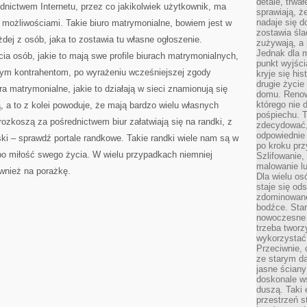
detale, trwa
dnictwem Internetu, przez co jakikolwiek użytkownik, ma
sprawiają, ż
nadaje się d
możliwościami. Takie biuro matrymonialne, bowiem jest w
zostawia śla
ej z osób, jaka to zostawia tu własne ogłoszenie.
zużywają, a
Jednak dla m
cia osób, jakie to mają swe profile biurach matrymonialnych,
punkt wyjści
wym kontrahentom, po wyrażeniu wcześniejszej zgody
kryje się hi
drugie życie
ra matrymonialne, jakie to działają w sieci znamionują się
domu. Renowa
którego nie 
 a to z kolei powoduje, że mają bardzo wielu własnych
pośpiechu. T
ozkoszą za pośrednictwem biur załatwiają się na randki, z
zdecydować,
odpowiednie 
ki – sprawdź portale randkowe. Takie randki wiele nam są w
po kroku prz
o miłość swego życia. W wielu przypadkach niemniej
Szlifowanie,
malowanie l
wnież na porażkę.
Dla wielu os
staje się od
zdominowanej
bodźce. Star
nowoczesne 
trzeba tworz
wykorzystać
Przeciwnie, 
ze starym da
jasne ściany
doskonale w
duszą. Taki 
przestrzeń st