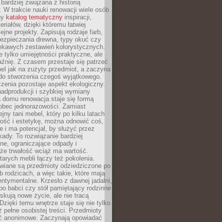
 bardziej związana z historią
W trakcie nauki renowacji wiele osób
ny
katalog tematyczny
inspiracji,
eriałów, dzięki któremu łatwiej
ejne projekty. Zapisują rodzaje farb,
ezpieczania drewna, typy okuć czy
iekawych zestawień kolorystycznych.
ie tylko umiejętności praktyczne, ale
źnię. Z czasem przestaje się patrzeć
el jak na zużyty przedmiot, a zaczyna
 do stworzenia czegoś wyjątkowego.
zenia pozostaje aspekt ekologiczny.
adprodukcji i szybkiej wymiany
 domu renowacja staje się formą
obec jednorazowości. Zamiast
jny tani mebel, który po kilku latach
lność i estetykę, można odnowić coś,
je i ma potencjał, by służyć przez
ady. To rozwiązanie bardziej
ne, ograniczające odpady i
że trwałość wciąż ma wartość.
arych mebli łączy też pokolenia.
wiane są przedmioty odziedziczone po
b rodzicach, a więc takie, które mają
ntymentalne. Krzesło z dawnej jadalni,
po babci czy stół pamiętający rodzinne
skują nowe życie, ale nie tracą
zięki temu wnętrze staje się nie tylko
eż pełne osobistej treści. Przedmioty
yć anonimowe. Zaczynają opowiadać