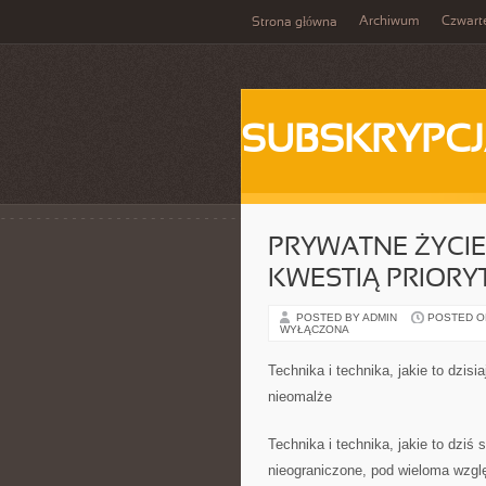
Archiwum
Czwart
Strona główna
SUBSKRYPC
PRYWATNE ŻYCIE
KWESTIĄ PRIORY
POSTED BY ADMIN
POSTED ON
WYŁĄCZONA
Technika i technika, jakie to dzisi
nieomalże
Technika i technika, jakie to dziś
nieograniczone, pod wieloma wzgl