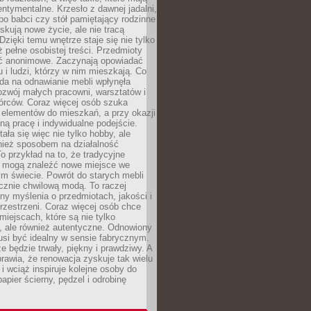
ntymentalne. Krzesło z dawnej jadalni,
po babci czy stół pamiętający rodzinne
skują nowe życie, ale nie tracą
zięki temu wnętrze staje się nie tylko
eż pełne osobistej treści. Przedmioty
yć anonimowe. Zaczynają opowiadać
u i ludzi, którzy w nim mieszkają. Co
da na odnawianie mebli wpłynęła
ozwój małych pracowni, warsztatów i
órców. Coraz więcej osób szuka
 elementów do mieszkań, a przy okazji
ną pracę i indywidualne podejście.
ała się więc nie tylko hobby, ale
ież sposobem na działalność
 przykład na to, że tradycyjne
i mogą znaleźć nowe miejsce we
m świecie. Powrót do starych mebli
ącznie chwilową modą. To raczej
y myślenia o przedmiotach, jakości i
rzestrzeni. Coraz więcej osób chce
iejscach, które są nie tylko
, ale również autentyczne. Odnowiony
si być idealny w sensie fabrycznym.
e będzie trwały, piękny i prawdziwy. A
prawia, że renowacja zyskuje tak wielu
i wciąż inspiruje kolejne osoby do
apier ścierny, pędzel i odrobinę