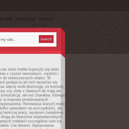
SCRIBE
FACEBOOK
TWITTER
czas stare meble kojarzyły się wielu
nie z czymś niemodnym, ciężkim i
m do nowoczesnych wnętrz. W
tach podejście do nich wyraźnie się
raz więcej osób dostrzega, że komody,
nsy czy stoły z dawnych lat mają nie
 konstrukcję, ale też charakter, którego
ać w masowo produkowanych
wyposażenia. Renowacja starych mebli
e tylko sposobem na oszczędność, ale
mą twórczej pracy, wyrazem świadomej
 drogą do tworzenia niepowtarzalnych
awnych meblach szczególnie ceni się
iałów. Lite drewno, dopracowane