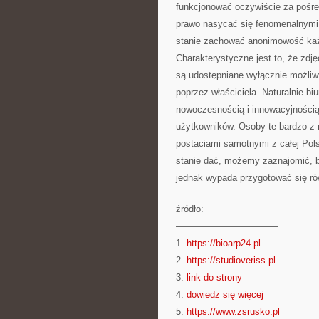
funkcjonować oczywiście za pośre
prawo nasycać się fenomenalnymi 
stanie zachować anonimowość każd
Charakterystyczne jest to, że zdję
są udostępniane wyłącznie możli
poprzez właściciela. Naturalnie biu
nowoczesnością i innowacyjnością,
użytkowników. Osoby te bardzo z r
postaciami samotnymi z całej Pols
stanie dać, możemy zaznajomić, b
jednak wypada przygotować się ró
źródło:
———————————
1.
https://bioarp24.pl
2.
https://studioveriss.pl
3.
link do strony
4.
dowiedz się więcej
5.
https://www.zsrusko.pl