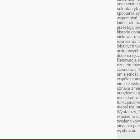
znaczenie se
sekretarzyk 
spotkania zy
wspomnień. D
ładne, ale t
przestają b
historię dom
ciekawe, mo
również na r
lokalnych tw
unikatowych
docenia ręcz
Renowacja st
czasem równ
zawodową. To
umiejętnośc
współczesny
nie jest wył
oznaka zmian
urządzaniu p
mieszkać w m
funkcjonalne
mebel nie mu
Wystarczy, ż
właśnie to s
zwolenników 
sięgania po p
wyobraźni.