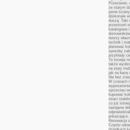
Przeciwnie, 
ze starym da
jasne ściany
doskonale w
duszą. Taki 
przestrzeń st
katalogowa i
domowników. 
tworzy włas
technik i mat
planować kol
sposoby zab
przykłady c
To rozwija n
także wyobra
na stary meb
jak na bazę
Nie bez znac
W czasach n
wyposażenia
sprzeciwu w
kupować kole
straci stabi
co już istnie
następne dek
odpowiedzial
pokazujące, 
Renowacja st
Często odna
dziadkach lu