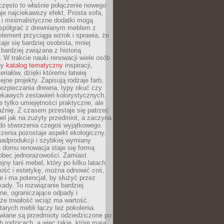
często to właśnie połączenie nowego
je najciekawszy efekt. Prosta sofa,
 i minimalistyczne dodatki mogą
spółgrać z drewnianym meblem z
element przyciąga wzrok i sprawia, że
aje się bardziej osobista, mniej
 bardziej związana z historią
W trakcie nauki renowacji wiele osób
ny
katalog tematyczny
inspiracji,
eriałów, dzięki któremu łatwiej
ejne projekty. Zapisują rodzaje farb,
ezpieczania drewna, typy okuć czy
iekawych zestawień kolorystycznych.
ie tylko umiejętności praktyczne, ale
źnię. Z czasem przestaje się patrzeć
el jak na zużyty przedmiot, a zaczyna
 do stworzenia czegoś wyjątkowego.
zenia pozostaje aspekt ekologiczny.
adprodukcji i szybkiej wymiany
 domu renowacja staje się formą
obec jednorazowości. Zamiast
jny tani mebel, który po kilku latach
lność i estetykę, można odnowić coś,
je i ma potencjał, by służyć przez
ady. To rozwiązanie bardziej
ne, ograniczające odpady i
że trwałość wciąż ma wartość.
arych mebli łączy też pokolenia.
wiane są przedmioty odziedziczone po
b rodzicach, a więc takie, które mają