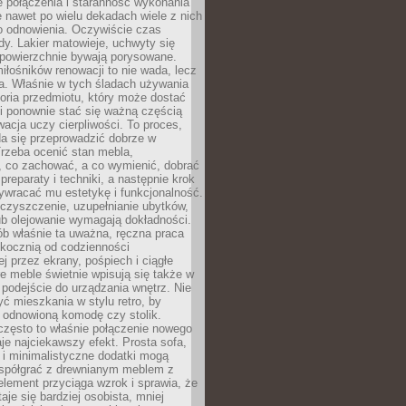
łe połączenia i staranność wykonania
e nawet po wielu dekadach wiele z nich
o odnowienia. Oczywiście czas
dy. Lakier matowieje, uchwyty się
 powierzchnie bywają porysowane.
iłośników renowacji to nie wada, lecz
a. Właśnie w tych śladach używania
storia przedmiotu, który może dostać
 i ponownie stać się ważną częścią
cja uczy cierpliwości. To proces,
da się przeprowadzić dobrze w
rzeba ocenić stan mebla,
 co zachować, a co wymienić, dobrać
preparaty i techniki, a następnie krok
ywracać mu estetykę i funkcjonalność.
 czyszczenie, uzupełnianie ubytków,
ub olejowanie wymagają dokładności.
ób właśnie ta uważna, ręczna praca
skocznią od codzienności
 przez ekrany, pośpiech i ciągłe
e meble świetnie wpisują się także w
podejście do urządzania wnętrz. Nie
yć mieszkania w stylu retro, by
 odnowioną komodę czy stolik.
często to właśnie połączenie nowego
je najciekawszy efekt. Prosta sofa,
 i minimalistyczne dodatki mogą
spółgrać z drewnianym meblem z
element przyciąga wzrok i sprawia, że
aje się bardziej osobista, mniej