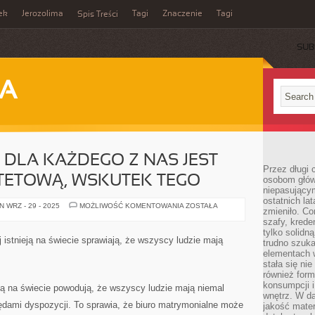
ek
Jerozolima
Tagi
Znaczenie
Tagi
Spis Treści
SUB
JA
 DLA KAŻDEGO Z NAS JEST
Przez długi 
TETOWĄ, WSKUTEK TEGO
osobom głów
niepasujący
ostatnich la
PRYWATNE
 WRZ - 29 - 2025
MOŻLIWOŚĆ KOMENTOWANIA
ZOSTAŁA
zmieniło. Co
ŻYCIE
DLA
szafy, krede
KAŻDEGO
tylko solidną
Z
aj istnieją na świecie sprawiają, że wszyscy ludzie mają
trudno szuk
NAS
JEST
elementach 
KWESTIĄ
stała się ni
PRIORYTETOWĄ,
również for
WSKUTEK
TEGO
konsumpcji i
 są na świecie powodują, że wszyscy ludzie mają niemal
wnętrz. W d
ędami dyspozycji. To sprawia, że biuro matrymonialne może
jakość mater