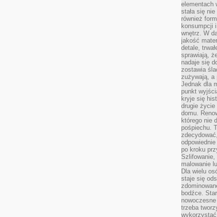
elementach 
stała się ni
również for
konsumpcji i
wnętrz. W d
jakość mater
detale, trwa
sprawiają, ż
nadaje się d
zostawia śla
zużywają, a
Jednak dla m
punkt wyjści
kryje się hi
drugie życie
domu. Renowa
którego nie 
pośpiechu. T
zdecydować,
odpowiednie 
po kroku prz
Szlifowanie,
malowanie l
Dla wielu os
staje się od
zdominowanej
bodźce. Star
nowoczesne 
trzeba tworz
wykorzystać