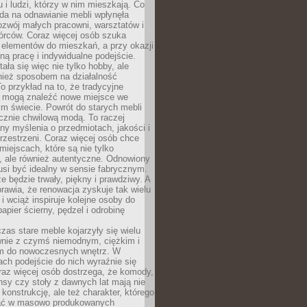
u i ludzi, którzy w nim mieszkają. Co
da na odnawianie mebli wpłynęła
ozwój małych pracowni, warsztatów i
órców. Coraz więcej osób szuka
 elementów do mieszkań, a przy okazji
ną pracę i indywidualne podejście.
ała się więc nie tylko hobby, ale
ież sposobem na działalność
 przykład na to, że tradycyjne
i mogą znaleźć nowe miejsce we
m świecie. Powrót do starych mebli
ącznie chwilową modą. To raczej
y myślenia o przedmiotach, jakości i
rzestrzeni. Coraz więcej osób chce
iejscach, które są nie tylko
, ale również autentyczne. Odnowiony
si być idealny w sensie fabrycznym.
e będzie trwały, piękny i prawdziwy. A
prawia, że renowacja zyskuje tak wielu
i wciąż inspiruje kolejne osoby do
apier ścierny, pędzel i odrobinę
czas stare meble kojarzyły się wielu
nie z czymś niemodnym, ciężkim i
m do nowoczesnych wnętrz. W
tach podejście do nich wyraźnie się
raz więcej osób dostrzega, że komody,
nsy czy stoły z dawnych lat mają nie
 konstrukcję, ale też charakter, którego
ać w masowo produkowanych