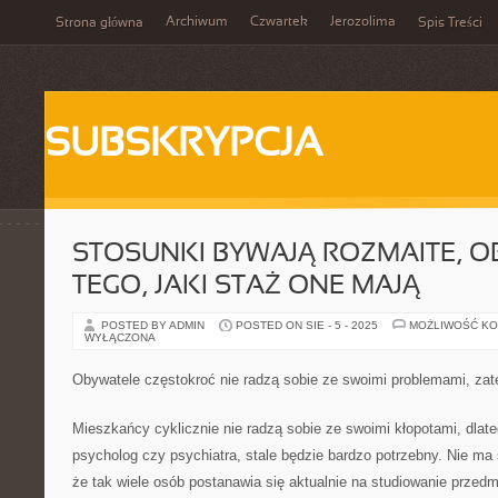
Archiwum
Czwartek
Jerozolima
Strona główna
Spis Treści
SUBSKRYPCJA
STOSUNKI BYWAJĄ ROZMAITE, O
TEGO, JAKI STAŻ ONE MAJĄ
POSTED BY ADMIN
POSTED ON SIE - 5 - 2025
MOŻLIWOŚĆ K
WYŁĄCZONA
Obywatele częstokroć nie radzą sobie ze swoimi problemami, za
Mieszkańcy cyklicznie nie radzą sobie ze swoimi kłopotami, dlat
psycholog czy psychiatra, stale będzie bardzo potrzebny. Nie ma
że tak wiele osób postanawia się aktualnie na studiowanie przedm