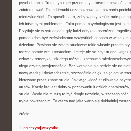
psychoterapia. To fascynujące przedmioty, którymi z pewnością p
zainteresować. Takie kierunki uczą poznawania i poznania ponie
międzyludzkich. To sposób na to, żeby w przyszłości móc pomaga
ich intymnymi problemami. Taka pomoc psychologiczna jest niez
Przydaje się w sytuacjach, gdy ludzi dotykają przeróżne tragedie 
pomoc zdoła być zaświadczana wszystkich osobom w wszelkim w
dzieciom. Powinno się zatem studiować takie właśnie przedmioty,
można pomóc wielu postaciom. Lekcje nie są zbyt trudne, wręcz p
człowiek tematyką ludzkiego mózgu i zachowań międzyosobowych,
niego czystą przyjemnością. Bez wątpienia nie będzie się na nic
nową wiedzę i doświadczenie, szczególnie dzięki zajęciom w teren
kierowane przez znane studia. Jak więc widać studiowanie psychol
atutów. Każdy kto jest dobry w poznawaniu ludzkich charakterów, 
studia. Wcale nie muszą to być drogie uczelnie, w szczególności 
trybie powszednim. To oferta nad jaką warto się dokładniej zastan
źródło:
———————————
1.
przeczytaj wszystko