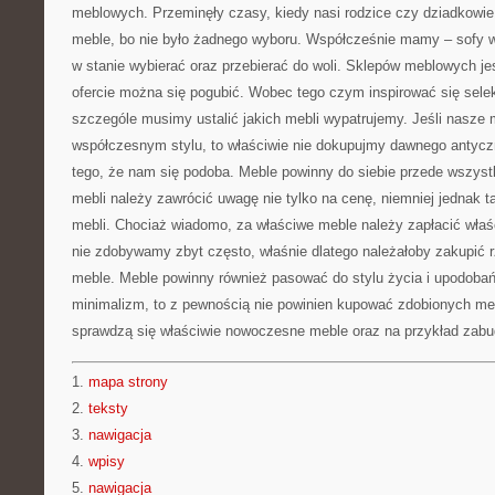
meblowych. Przeminęły czasy, kiedy nasi rodzice czy dziadkowie 
meble, bo nie było żadnego wyboru. Współcześnie mamy – sofy w
w stanie wybierać oraz przebierać do woli. Sklepów meblowych jes
ofercie można się pogubić. Wobec tego czym inspirować się sel
szczególe musimy ustalić jakich mebli wypatrujemy. Jeśli nasze 
współczesnym stylu, to właściwie nie dokupujmy dawnego antycz
tego, że nam się podoba. Meble powinny do siebie przede wszys
mebli należy zawrócić uwagę nie tylko na cenę, niemniej jednak
mebli. Chociaż wiadomo, za właściwe meble należy zapłacić wła
nie zdobywamy zbyt często, właśnie dlatego należałoby zakupić rz
meble. Meble powinny również pasować do stylu życia i upodobań.
minimalizm, to z pewnością nie powinien kupować zdobionych mebl
sprawdzą się właściwie nowoczesne meble oraz na przykład zab
1.
mapa strony
2.
teksty
3.
nawigacja
4.
wpisy
5.
nawigacja