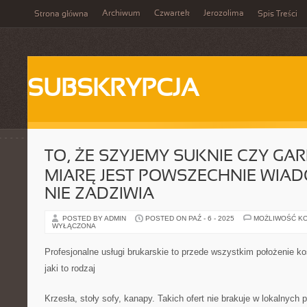
Archiwum
Czwartek
Jerozolima
Strona główna
Spis Treści
SUBSKRYPCJA
TO, ŻE SZYJEMY SUKNIE CZY GA
MIARĘ JEST POWSZECHNIE WIAD
NIE ZADZIWIA
POSTED BY ADMIN
POSTED ON PAŹ - 6 - 2025
MOŻLIWOŚĆ K
WYŁĄCZONA
Profesjonalne usługi brukarskie to przede wszystkim położenie ko
jaki to rodzaj
Krzesła, stoły sofy, kanapy. Takich ofert nie brakuje w lokalnych