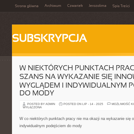
Archiwum
Czwartek
Jerozolima
Strona główna
Spis Treści
SUBSKRYPCJA
W NIEKTÓRYCH PUNKTACH PRAC
SZANS NA WYKAZANIE SIĘ INN
WYGLĄDEM I INDYWIDUALNYM P
DO MODY
POSTED BY ADMIN
POSTED ON LIP - 14 - 2025
MOŻLIWOŚĆ 
WYŁĄCZONA
W co niektórych punktach pracy nie ma okazji na wykazanie się 
indywidualnym podejściem do mody