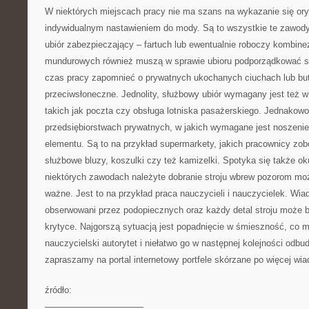
W niektórych miejscach pracy nie ma szans na wykazanie się or
indywidualnym nastawieniem do mody. Są to wszystkie te zawody,
ubiór zabezpieczający – fartuch lub ewentualnie roboczy kombine
mundurowych również muszą w sprawie ubioru podporządkować si
czas pracy zapomnieć o prywatnych ukochanych ciuchach lub but
przeciwsłoneczne. Jednolity, służbowy ubiór wymagany jest też 
takich jak poczta czy obsługa lotniska pasażerskiego. Jednakow
przedsiębiorstwach prywatnych, w jakich wymagane jest noszeni
elementu. Są to na przykład supermarkety, jakich pracownicy zob
służbowe bluzy, koszulki czy też kamizelki. Spotyka się także ok
niektórych zawodach należyte dobranie stroju wbrew pozorom mo
ważne. Jest to na przykład praca nauczycieli i nauczycielek. Wia
obserwowani przez podopiecznych oraz każdy detal stroju może 
krytyce. Najgorszą sytuacją jest popadnięcie w śmieszność, co
nauczycielski autorytet i niełatwo go w następnej kolejności odb
zapraszamy na portal internetowy portfele skórzane po więcej wi
źródło:
———————————