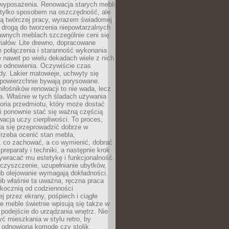
wyposażenia. Renowacja starych mebli
e tylko sposobem na oszczędność, ale
mą twórczej pracy, wyrazem świadomej
 drogą do tworzenia niepowtarzalnych
awnych meblach szczególnie ceni się
iałów. Lite drewno, dopracowane
łe połączenia i staranność wykonania
e nawet po wielu dekadach wiele z nich
o odnowienia. Oczywiście czas
dy. Lakier matowieje, uchwyty się
 powierzchnie bywają porysowane.
iłośników renowacji to nie wada, lecz
a. Właśnie w tych śladach używania
storia przedmiotu, który może dostać
 i ponownie stać się ważną częścią
cja uczy cierpliwości. To proces,
da się przeprowadzić dobrze w
rzeba ocenić stan mebla,
 co zachować, a co wymienić, dobrać
preparaty i techniki, a następnie krok
ywracać mu estetykę i funkcjonalność.
 czyszczenie, uzupełnianie ubytków,
ub olejowanie wymagają dokładności.
ób właśnie ta uważna, ręczna praca
skocznią od codzienności
 przez ekrany, pośpiech i ciągłe
e meble świetnie wpisują się także w
podejście do urządzania wnętrz. Nie
yć mieszkania w stylu retro, by
 odnowioną komodę czy stolik.