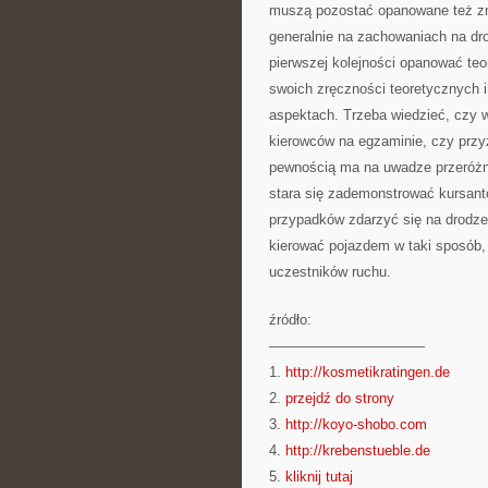
muszą pozostać opanowane też zna
generalnie na zachowaniach na dr
pierwszej kolejności opanować teo
swoich zręczności teoretycznych i
aspektach. Trzeba wiedzieć, czy 
kierowców na egzaminie, czy przy
pewnością ma na uwadze przeróżne
stara się zademonstrować kursant
przypadków zdarzyć się na drodze
kierować pojazdem w taki sposób, 
uczestników ruchu.
źródło:
———————————
1.
http://kosmetikratingen.de
2.
przejdź do strony
3.
http://koyo-shobo.com
4.
http://krebenstueble.de
5.
kliknij tutaj