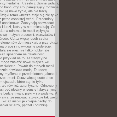
ntymentalne. Krzesło z dawnej jadalni,
po babci czy stół pamiętający rodzinne
skują nowe życie, ale nie tracą
zięki temu wnętrze staje się nie tylko
eż pełne osobistej treści. Przedmioty
yć anonimowe. Zaczynają opowiadać
u i ludzi, którzy w nim mieszkają. Co
da na odnawianie mebli wpłynęła
ozwój małych pracowni, warsztatów i
órców. Coraz więcej osób szuka
 elementów do mieszkań, a przy okazji
ną pracę i indywidualne podejście.
ała się więc nie tylko hobby, ale
ież sposobem na działalność
 przykład na to, że tradycyjne
i mogą znaleźć nowe miejsce we
m świecie. Powrót do starych mebli
ącznie chwilową modą. To raczej
y myślenia o przedmiotach, jakości i
rzestrzeni. Coraz więcej osób chce
iejscach, które są nie tylko
, ale również autentyczne. Odnowiony
si być idealny w sensie fabrycznym.
e będzie trwały, piękny i prawdziwy. A
prawia, że renowacja zyskuje tak wielu
i wciąż inspiruje kolejne osoby do
apier ścierny, pędzel i odrobinę