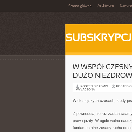
Archiwum
Czwart
Strona główna
SUBSKRYPC
W WSPÓŁCZESNYC
DUŻO NIEZDROW
POSTED BY ADMIN
POSTED ON 
WYŁĄCZONA
W dzisiejszych czasach, kiedy jes
Z pewnością nie raz zastanawiamy
prawa jazdy. W ogóle wolno naucz
fundamentalne zasady ruchu drogo