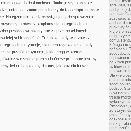
detale, trwa
ki drogowe do doskonałości. Nauka jazdy skupia się
sprawiają, ż
nadaje się d
odze, natomiast zanim przejdziemy do tego etapu trzeba w
zostawia śla
rię. Na egzaminie, kiedy przystępujemy do sprawdzenia
zużywają, a
Jednak dla m
 przydatnych również skupiamy się na tego rodzaju
punkt wyjści
wolno przykładowo skorzystać z uprzejmości innych
kryje się hi
drugie życie
zwoiciej sobie odpuścić. Tu szkoła jazdy warszawa z
domu. Renowa
którego nie 
 tego rodzaju sytuacje, skutkiem tego w czasie jazdy
pośpiechu. T
om jak przeróżne sytuacje, jakie mogą w szeregu
zdecydować,
odpowiednie 
, również w czasie egzaminu końcowego. Istotne jest, by
po kroku prz
żeby był on bezpieczny dla nas, jak oraz dla innych
Szlifowanie,
malowanie l
Dla wielu os
staje się od
zdominowanej
bodźce. Star
nowoczesne 
trzeba tworz
wykorzystać
Przeciwnie, 
ze starym da
jasne ściany
doskonale w
duszą. Taki 
przestrzeń st