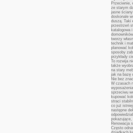
Przeciwnie, 
ze starym da
jasne ściany
doskonale w
duszą. Taki 
przestrzeń st
katalogowa i
domowników. 
tworzy włas
technik i mat
planować kol
sposoby zab
przykłady c
To rozwija n
także wyobra
na stary meb
jak na bazę
Nie bez znac
W czasach n
wyposażenia
sprzeciwu w
kupować kole
straci stabi
co już istnie
następne dek
odpowiedzial
pokazujące, 
Renowacja st
Często odna
dziadkach lu