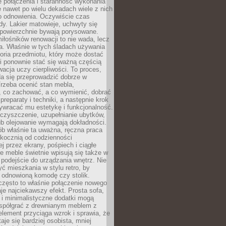
łe połączenia i staranność wykonania
e nawet po wielu dekadach wiele z nich
o odnowienia. Oczywiście czas
dy. Lakier matowieje, uchwyty się
 powierzchnie bywają porysowane.
iłośników renowacji to nie wada, lecz
a. Właśnie w tych śladach używania
storia przedmiotu, który może dostać
 i ponownie stać się ważną częścią
cja uczy cierpliwości. To proces,
da się przeprowadzić dobrze w
rzeba ocenić stan mebla,
 co zachować, a co wymienić, dobrać
preparaty i techniki, a następnie krok
ywracać mu estetykę i funkcjonalność.
 czyszczenie, uzupełnianie ubytków,
ub olejowanie wymagają dokładności.
ób właśnie ta uważna, ręczna praca
skocznią od codzienności
 przez ekrany, pośpiech i ciągłe
e meble świetnie wpisują się także w
podejście do urządzania wnętrz. Nie
yć mieszkania w stylu retro, by
 odnowioną komodę czy stolik.
często to właśnie połączenie nowego
je najciekawszy efekt. Prosta sofa,
 i minimalistyczne dodatki mogą
spółgrać z drewnianym meblem z
element przyciąga wzrok i sprawia, że
aje się bardziej osobista, mniej