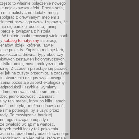
często to właśnie połączenie nowego
je najciekawszy efekt. Prosta sofa,
 i minimalistyczne dodatki mogą
spółgrać z drewnianym meblem z
element przyciąga wzrok i sprawia, że
aje się bardziej osobista, mniej
 bardziej związana z historią
W trakcie nauki renowacji wiele osób
ny
katalog tematyczny
inspiracji,
eriałów, dzięki któremu łatwiej
ejne projekty. Zapisują rodzaje farb,
ezpieczania drewna, typy okuć czy
iekawych zestawień kolorystycznych.
ie tylko umiejętności praktyczne, ale
źnię. Z czasem przestaje się patrzeć
el jak na zużyty przedmiot, a zaczyna
 do stworzenia czegoś wyjątkowego.
zenia pozostaje aspekt ekologiczny.
adprodukcji i szybkiej wymiany
 domu renowacja staje się formą
obec jednorazowości. Zamiast
jny tani mebel, który po kilku latach
lność i estetykę, można odnowić coś,
je i ma potencjał, by służyć przez
ady. To rozwiązanie bardziej
ne, ograniczające odpady i
że trwałość wciąż ma wartość.
arych mebli łączy też pokolenia.
wiane są przedmioty odziedziczone po
b rodzicach, a więc takie, które mają