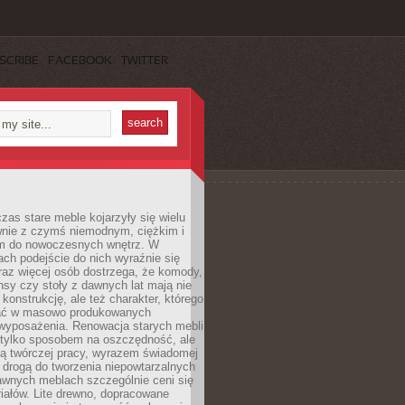
SCRIBE
FACEBOOK
TWITTER
czas stare meble kojarzyły się wielu
nie z czymś niemodnym, ciężkim i
m do nowoczesnych wnętrz. W
tach podejście do nich wyraźnie się
raz więcej osób dostrzega, że komody,
nsy czy stoły z dawnych lat mają nie
 konstrukcję, ale też charakter, którego
ać w masowo produkowanych
wyposażenia. Renowacja starych mebli
e tylko sposobem na oszczędność, ale
mą twórczej pracy, wyrazem świadomej
 drogą do tworzenia niepowtarzalnych
awnych meblach szczególnie ceni się
iałów. Lite drewno, dopracowane