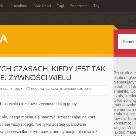
ek
Jerozolima
Tagi
Znaczenie
Tagi
Spis Treści
SUB
JA
H CZASACH, KIEDY JEST TAK
Przez długi 
EJ ŻYWNOŚCI WIELU
osobom głów
niepasujący
ostatnich la
W
SIE - 5 - 2025
MOŻLIWOŚĆ KOMENTOWANIA
ZOSTAŁA
zmieniło. Co
WSPÓŁCZESNYCH
CZASACH,
szafy, krede
KIEDY
tylko solidną
JEST
t tak wiele niezdrowej żywności dużej grupy
trudno szuk
TAK
DUŻO
elementach 
NIEZDROWEJ
stała się ni
ŻYWNOŚCI
 się, czego można się nauczyć uczęszczając na kurs
również for
WIELU
konsumpcji i
yć się wszystkiego. Nie tylko zostają opanowane
wnętrz. W d
wego i wszelkie z tym powiązane sytuacje, ale również
jakość mater