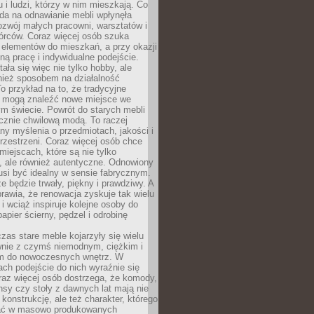
u i ludzi, którzy w nim mieszkają. Co
da na odnawianie mebli wpłynęła
ozwój małych pracowni, warsztatów i
órców. Coraz więcej osób szuka
 elementów do mieszkań, a przy okazji
ną pracę i indywidualne podejście.
ała się więc nie tylko hobby, ale
ież sposobem na działalność
 przykład na to, że tradycyjne
i mogą znaleźć nowe miejsce we
m świecie. Powrót do starych mebli
ącznie chwilową modą. To raczej
y myślenia o przedmiotach, jakości i
rzestrzeni. Coraz więcej osób chce
iejscach, które są nie tylko
, ale również autentyczne. Odnowiony
si być idealny w sensie fabrycznym.
e będzie trwały, piękny i prawdziwy. A
prawia, że renowacja zyskuje tak wielu
i wciąż inspiruje kolejne osoby do
apier ścierny, pędzel i odrobinę
czas stare meble kojarzyły się wielu
nie z czymś niemodnym, ciężkim i
m do nowoczesnych wnętrz. W
tach podejście do nich wyraźnie się
raz więcej osób dostrzega, że komody,
nsy czy stoły z dawnych lat mają nie
 konstrukcję, ale też charakter, którego
ać w masowo produkowanych