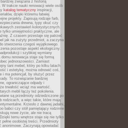
 bardziej związana z historią
W trakcie nauki renowacji wiele osób
ny
katalog tematyczny
inspiracji,
eriałów, dzięki któremu łatwiej
ejne projekty. Zapisują rodzaje farb,
ezpieczania drewna, typy okuć czy
iekawych zestawień kolorystycznych.
ie tylko umiejętności praktyczne, ale
źnię. Z czasem przestaje się patrzeć
el jak na zużyty przedmiot, a zaczyna
 do stworzenia czegoś wyjątkowego.
zenia pozostaje aspekt ekologiczny.
adprodukcji i szybkiej wymiany
 domu renowacja staje się formą
obec jednorazowości. Zamiast
jny tani mebel, który po kilku latach
lność i estetykę, można odnowić coś,
je i ma potencjał, by służyć przez
ady. To rozwiązanie bardziej
ne, ograniczające odpady i
że trwałość wciąż ma wartość.
arych mebli łączy też pokolenia.
wiane są przedmioty odziedziczone po
b rodzicach, a więc takie, które mają
ntymentalne. Krzesło z dawnej jadalni,
po babci czy stół pamiętający rodzinne
skują nowe życie, ale nie tracą
zięki temu wnętrze staje się nie tylko
eż pełne osobistej treści. Przedmioty
yć anonimowe. Zaczynają opowiadać