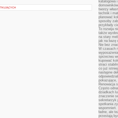
katalogowa i
domowników. 
ĄTKUJĄCYCH
tworzy włas
technik i mat
planować kol
sposoby zab
przykłady c
To rozwija n
także wyobra
na stary meb
jak na bazę
Nie bez znac
W czasach n
wyposażenia
sprzeciwu w
kupować kole
straci stabi
co już istnie
następne dek
odpowiedzial
pokazujące, 
Renowacja st
Często odna
dziadkach lu
znaczenie se
sekretarzyk 
spotkania zy
wspomnień. D
ładne, ale t
przestają b