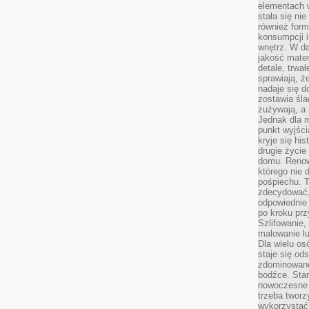
elementach 
stała się ni
również for
konsumpcji i
wnętrz. W d
jakość mater
detale, trwa
sprawiają, ż
nadaje się d
zostawia śla
zużywają, a
Jednak dla m
punkt wyjści
kryje się hi
drugie życie
domu. Renowa
którego nie 
pośpiechu. T
zdecydować,
odpowiednie 
po kroku prz
Szlifowanie,
malowanie l
Dla wielu os
staje się od
zdominowanej
bodźce. Star
nowoczesne 
trzeba tworz
wykorzystać