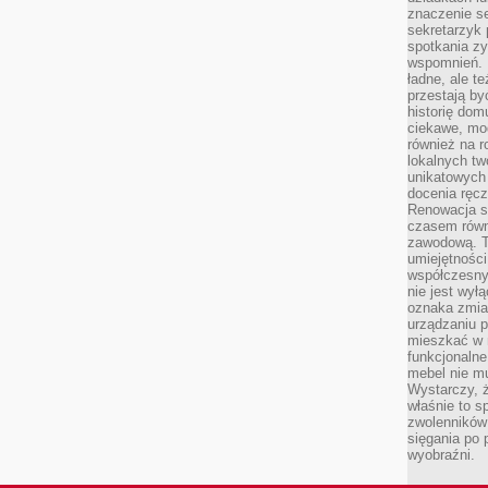
znaczenie se
sekretarzyk 
spotkania zy
wspomnień. D
ładne, ale t
przestają b
historię dom
ciekawe, mo
również na r
lokalnych tw
unikatowych
docenia ręcz
Renowacja st
czasem równ
zawodową. To
umiejętnośc
współczesny
nie jest wył
oznaka zmian
urządzaniu p
mieszkać w m
funkcjonalne
mebel nie mu
Wystarczy, ż
właśnie to s
zwolenników 
sięgania po p
wyobraźni.