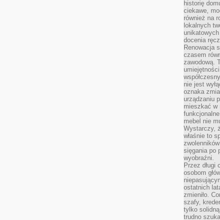
historię dom
ciekawe, mo
również na r
lokalnych tw
unikatowych
docenia ręcz
Renowacja st
czasem równ
zawodową. To
umiejętnośc
współczesny
nie jest wył
oznaka zmian
urządzaniu p
mieszkać w m
funkcjonalne
mebel nie mu
Wystarczy, ż
właśnie to s
zwolenników 
sięgania po p
wyobraźni.
Przez długi 
osobom głów
niepasujący
ostatnich la
zmieniło. Co
szafy, krede
tylko solidną
trudno szuk