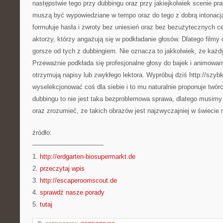
następstwie tego przy dubbingu oraz przy jakiejkolwiek scenie pr
muszą być wypowiedziane w tempo oraz do tego z dobrą intonacją
formułuje hasła i zwroty bez uniesień oraz bez bezużytecznych cer
aktorzy, którzy angażują się w podkładanie głosów. Dlatego filmy o
gorsze od tych z dubbingiem. Nie oznacza to jakkolwiek, że każdy
Przeważnie podkłada się profesjonalne głosy do bajek i animowany
otrzymują napisy lub zwykłego lektora. Wypróbuj dziś http://szyb
wyselekcjonować coś dla siebie i to mu naturalnie proponuje twór
dubbingu to nie jest taka bezproblemowa sprawa, dlatego musimy 
oraz zrozumieć, że takich obrazów jest najzwyczajniej w świecie 
źródło:
———————————
1.
http://erdgarten-biosupermarkt.de
2.
przeczytaj wpis
3.
http://escaperoomscout.de
4.
sprawdź nasze porady
5.
tutaj