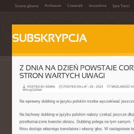
Archiwum
Czwartek
Jerozolima
Strona główna
Spis Treści
SUBSKRYPCJA
Z DNIA NA DZIEŃ POWSTAJE COR
STRON WARTYCH UWAGI
POSTED BY ADMIN
POSTED ON LIP - 29 - 2025
MOŻLIWOŚĆ 
WYŁĄCZONA
Na wprawny dubbing w języku polskim trzeba wyczekiwać jeszcze
Na fachowy dubbing w języku polskim należy czekać jeszcze dłuż
przetłumaczone kwestie obrazu. Dubbing polega na tym samym. T
filmu dostaje własnego translatora i własny głos. W następstwie t