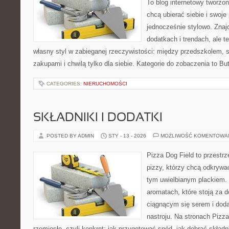
To blog internetowy tworzon
chcą ubierać siebie i swoje
jednocześnie stylowo. Znajd
dodatkach i trendach, ale t
własny styl w zabieganej rzeczywistości: między przedszkolem, 
zakupami i chwilą tylko dla siebie. Kategorie do zobaczenia to Bu
CATEGORIES:
NIERUCHOMOŚCI
SKŁADNIKI I DODATKI
POSTED BY ADMIN
STY - 13 - 2026
MOŻLIWOŚĆ KOMENTOWA
Pizza Dog Field to przestr
pizzy, którzy chcą odkrywa
tym uwielbianym plackiem. T
aromatach, które stoją za 
ciągnącym się serem i do
nastroju. Na stronach Pizza
rzemiosło, czyli konkret: jak przygotować spód, jak dobrać składni