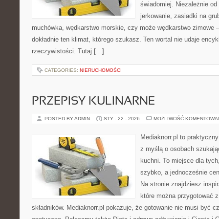
świadomiej. Niezależnie od 
jerkowanie, zasiadki na gru
muchówka, wędkarstwo morskie, czy może wędkarstwo zimowe
dokładnie ten klimat, którego szukasz. Ten wortal nie udaje encyk
rzeczywistości. Tutaj […]
CATEGORIES:
NIERUCHOMOŚCI
PRZEPISY KULINARNE
POSTED BY ADMIN
STY - 22 - 2026
MOŻLIWOŚĆ KOMENTOWA
Mediaknorr.pl to praktyczny
z myślą o osobach szukają
kuchni. To miejsce dla tyc
szybko, a jednocześnie ce
Na stronie znajdziesz inspi
które można przygotować z
składników. Mediaknorr.pl pokazuje, że gotowanie nie musi być c