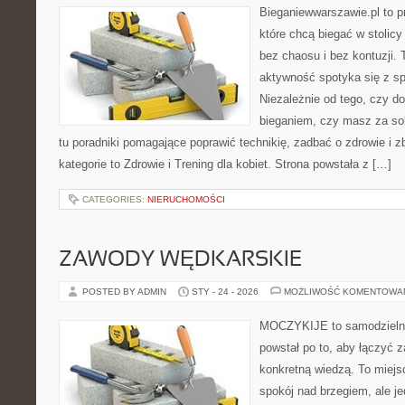
Bieganiewwarszawie.pl to p
które chcą biegać w stolicy
bez chaosu i bez kontuzji. 
aktywność spotyka się z s
Niezależnie od tego, czy d
bieganiem, czy masz za sob
tu poradniki pomagające poprawić technikię, zadbać o zdrowie i z
kategorie to Zdrowie i Trening dla kobiet. Strona powstała z […]
CATEGORIES:
NIERUCHOMOŚCI
ZAWODY WĘDKARSKIE
POSTED BY ADMIN
STY - 24 - 2026
MOŻLIWOŚĆ KOMENTOWA
MOCZYKIJE to samodzielny 
powstał po to, aby łączyć 
konkretną wiedzą. To miejs
spokój nad brzegiem, ale j