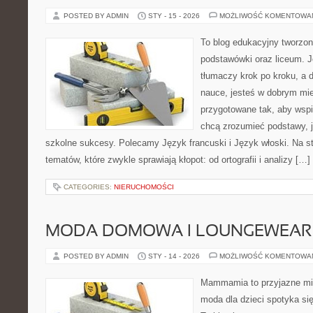
POSTED BY ADMIN
STY - 15 - 2026
MOŻLIWOŚĆ KOMENTOWA
To blog edukacyjny tworzon
podstawówki oraz liceum. J
tłumaczy krok po kroku, a 
nauce, jesteś w dobrym mie
przygotowane tak, aby wspi
chcą zrozumieć podstawy, ja
szkolne sukcesy. Polecamy Język francuski i Język włoski. Na s
tematów, które zwykle sprawiają kłopot: od ortografii i analizy […]
CATEGORIES:
NIERUCHOMOŚCI
MODA DOMOWA I LOUNGEWEAR
POSTED BY ADMIN
STY - 14 - 2026
MOŻLIWOŚĆ KOMENTOWA
Mammamia to przyjazne mie
moda dla dzieci spotyka si