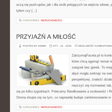
uczą się push-upów, jak i dla osób polujących na wejście siłowe, 
tyłem czy […]
CATEGORIES:
NIERUCHOMOŚCI
PRZYJAŹŃ A MIŁOŚĆ
POSTED BY ADMIN
STY - 24 - 2026
MOŻLIWOŚĆ KOMENTOWA
ZatrzymajFaceta.pl to konkr
które chcą ogarnąć temat r
związek bez gierek. To mie
abyś mogła zerknąć na swoj
perspektywy, znaleźć dział
nauczyć się rozmawiać tak,
się po kilku tygodniach. Polecamy Randkowanie a osobowość i Ro
Strona skupia się na tym, co naprawdę buduje zainteresowanie w r
CATEGORIES:
NIERUCHOMOŚCI