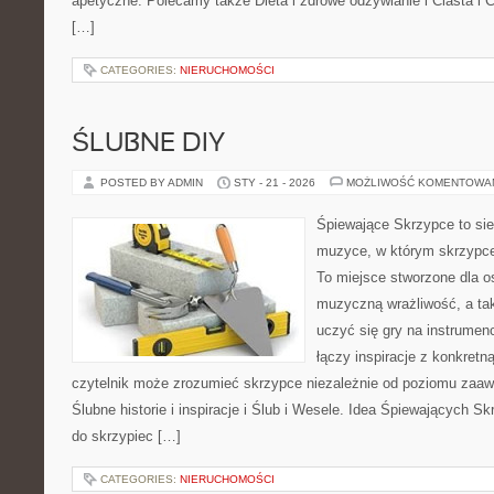
apetyczne. Polecamy także Dieta i zdrowe odżywianie i Ciasta i C
[…]
CATEGORIES:
NIERUCHOMOŚCI
ŚLUBNE DIY
POSTED BY ADMIN
STY - 21 - 2026
MOŻLIWOŚĆ KOMENTOWA
Śpiewające Skrzypce to si
muzyce, w którym skrzypce 
To miejsce stworzone dla o
muzyczną wrażliwość, a tak
uczyć się gry na instrume
łączy inspiracje z konkretn
czytelnik może zrozumieć skrzypce niezależnie od poziomu zaa
Ślubne historie i inspiracje i Ślub i Wesele. Idea Śpiewających Sk
do skrzypiec […]
CATEGORIES:
NIERUCHOMOŚCI