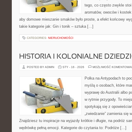
tego, co często zwykle stoi
aromatów, owoców i kostek 
aby domowe mieszanie smaków było proste, a efekt końcowy wyg
takie kategorie jak: Gin i tonik – sztuka […]
CATEGORIES:
NIERUCHOMOŚCI
HISTORIA I KOLONIALNE DZIEDZ
POSTED BY ADMIN
STY - 16 - 2026
MOŻLIWOŚĆ KOMENTOWA
Polka na Antypodach to pod
myślą o osobach, które mar
wyprawę do Australii albo p
w rytmie przygody. To miej
spotykają się z opowieściam
„zwiedzanie” zamienia się
Znajdziesz tu inspiracje na wyjazdy krótkie i długie, na podróż 
wędrówkę pełną emocji. Kategorie do czytania to: Podróże […]