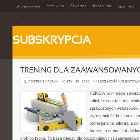
Archiwum
Czwartek
Jerozolima
Strona główna
Spis Treści
SUBSKRYPCJA
TRENING DLA ZAAWANSOWANY
POSTED BY ADMIN
STY - 25 - 2026
MOŻLIWOŚĆ KOMENTOWA
PZKiSW to miejsce stworzo
kalistenics oraz street wor
sprawdzonych wskazówek,
wytrzymałość bez konieczn
profesjonalnej siłowni, a d
formie, ta strona jest dokła
krok po kroku. To baza wiedzy dla początkujących i zaawansowany