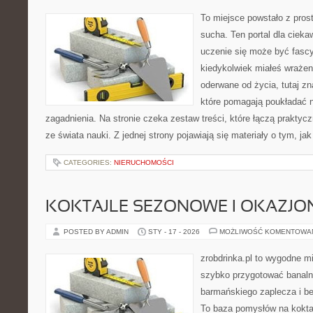
To miejsce powstało z pros
sucha. Ten portal dla ciek
uczenie się może być fascy
kiedykolwiek miałeś wrażen
oderwane od życia, tutaj z
które pomagają poukładać n
zagadnienia. Na stronie czeka zestaw treści, które łączą prakty
ze świata nauki. Z jednej strony pojawiają się materiały o tym, ja
CATEGORIES:
NIERUCHOMOŚCI
KOKTAJLE SEZONOWE I OKAZJO
POSTED BY ADMIN
STY - 17 - 2026
MOŻLIWOŚĆ KOMENTOWA
zrobdrinka.pl to wygodne mi
szybko przygotować banalni
barmańskiego zaplecza i b
To baza pomysłów na koktajl