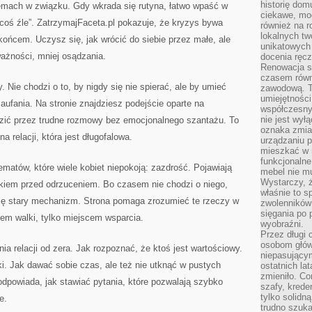
historię dom
blemach w związku. Gdy wkrada się rutyna, łatwo wpaść w
ciekawe, mo
ię coś źle”. ZatrzymajFaceta.pl pokazuje, że kryzys bywa
również na r
lokalnych tw
ońcem. Uczysz się, jak wrócić do siebie przez małe, ale
unikatowych
ażności, mniej osądzania.
docenia ręcz
Renowacja st
czasem równ
Nie chodzi o to, by nigdy się nie spierać, ale by umieć
zawodową. To
umiejętnośc
zaufania. Na stronie znajdziesz podejście oparte na
współczesny
nie jest wył
zić przez trudne rozmowy bez emocjonalnego szantażu. To
oznaka zmian
a relacji, która jest długofalowa.
urządzaniu p
mieszkać w m
funkcjonalne
ematów, które wiele kobiet niepokoją: zazdrość. Pojawiają
mebel nie mu
Wystarczy, ż
lękiem przed odrzuceniem. Bo czasem nie chodzi o niego,
właśnie to s
 się stary mechanizm. Strona pomaga zrozumieć te rzeczy w
zwolenników 
sięgania po p
olem walki, tylko miejscem wsparcia.
wyobraźni.
Przez długi 
osobom głów
a relacji od zera. Jak rozpoznać, że ktoś jest wartościowy.
niepasujący
ki. Jak dawać sobie czas, ale też nie utknąć w pustych
ostatnich la
zmieniło. Co
odpowiada, jak stawiać pytania, które pozwalają szybko
szafy, krede
tylko solidną
e.
trudno szuk