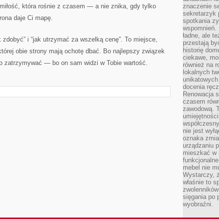
iłość, która rośnie z czasem — a nie znika, gdy tylko
znaczenie se
sekretarzyk 
rona daje Ci mapę.
spotkania zy
wspomnień. D
ładne, ale t
ak zdobyć” i “jak utrzymać za wszelką cenę”. To miejsce,
przestają b
historię dom
 której obie strony mają ochotę dbać. Bo najlepszy związek
ciekawe, mo
ogo zatrzymywać — bo on sam widzi w Tobie wartość.
również na r
lokalnych tw
unikatowych
docenia ręcz
Renowacja st
czasem równ
zawodową. To
umiejętnośc
współczesny
nie jest wył
oznaka zmian
urządzaniu p
mieszkać w m
funkcjonalne
mebel nie mu
Wystarczy, ż
właśnie to s
zwolenników 
sięgania po p
wyobraźni.