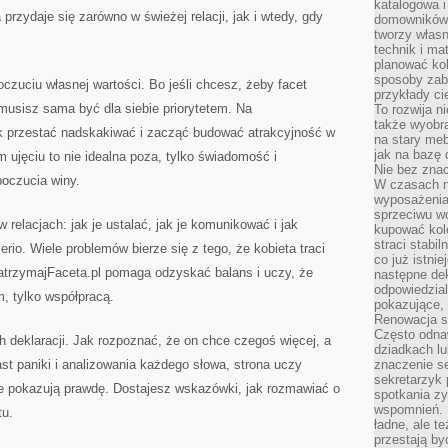
katalogowa i
 przydaje się zarówno w świeżej relacji, jak i wtedy, gdy
domowników. 
tworzy włas
technik i mat
planować kol
sposoby zab
zuciu własnej wartości. Bo jeśli chcesz, żeby facet
przykłady c
musisz sama być dla siebie priorytetem. Na
To rozwija n
także wyobra
ak przestać nadskakiwać i zacząć budować atrakcyjność w
na stary meb
jak na bazę
 ujęciu to nie idealna poza, tylko świadomość i
Nie bez znac
poczucia winy.
W czasach n
wyposażenia
sprzeciwu w
relacjach: jak je ustalać, jak je komunikować i jak
kupować kole
straci stabi
erio. Wiele problemów bierze się z tego, że kobieta traci
co już istnie
 ZatrzymajFaceta.pl pomaga odzyskać balans i uczy, że
następne dek
odpowiedzial
, tylko współpracą.
pokazujące, 
Renowacja st
Często odna
 deklaracji. Jak rozpoznać, że on chce czegoś więcej, a
dziadkach lu
ast paniki i analizowania każdego słowa, strona uczy
znaczenie se
sekretarzyk 
e pokazują prawdę. Dostajesz wskazówki, jak rozmawiać o
spotkania zy
wspomnień. D
tu.
ładne, ale t
przestają b