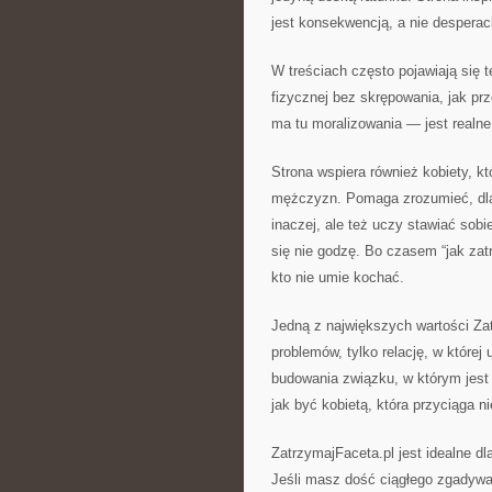
jest konsekwencją, a nie desperac
W treściach często pojawiają się t
fizycznej bez skrępowania, jak prz
ma tu moralizowania — jest realn
Strona wspiera również kobiety, kt
mężczyzn. Pomaga zrozumieć, dlac
inaczej, ale też uczy stawiać sob
się nie godzę. Bo czasem “jak zat
kto nie umie kochać.
Jedną z największych wartości Zatr
problemów, tylko relację, w które
budowania związku, w którym jest m
jak być kobietą, która przyciąga n
ZatrzymajFaceta.pl jest idealne dl
Jeśli masz dość ciągłego zgadywan