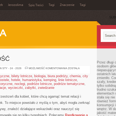
ek
Jerozolima
Tagi
Znaczenie
Tagi
Spis Treści
SUB
JA
OŚĆ
Przez długi 
osobom głów
PRZYJAŹŃ
 STY - 24 - 2026
MOŻLIWOŚĆ KOMENTOWANIA
ZOSTAŁA
niepasujący
A
ostatnich la
MIŁOŚĆ
styczne
,
bilety lotnicze
,
biologia
,
biura podróży
,
chemia
,
city
zmieniło. Co
ostele
,
hotele
,
humanistyka
,
kemping
,
linie lotnicze
,
szafy, krede
toryczne
,
noclegi
,
podróże lotnicze
,
podróże tematyczne
,
tylko solidną
acje
,
wycieczki
,
zabytki
,
zwiedzanie
trudno szuk
elementach 
zestrzeń dla kobiet, które chcą ogarnąć temat relacji i
stała się ni
również for
k. To miejsce powstało z myślą o tym, abyś mogła zerknąć
konsumpcji i
tywy, znaleźć działające wskazówki oraz nauczyć się
wnętrz. W d
jakość mater
ozmywała się po kilku tygodniach. Polecamy
Randkowanie a