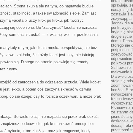
detale, trwa
sprawiają, ż
lacjach. Strona skupia się na tym, co naprawdę buduje
nadaje się d
yczność, stabilność, a także świadomość siebie. Zamiast
zostawia śla
zużywają, a
rzymajFaceta.pl uczy krok po kroku, jak tworzyć
Jednak dla m
 czują się docenione. Bo “zatrzymać” faceta nie oznacza
punkt wyjści
kryje się hi
 żeby sam chciał zostać — z własnej woli i z przekonania.
drugie życie
domu. Renowa
którego nie 
 artykuły o tym, jak działa męska perspektywa, ale bez
pośpiechu. T
zdecydować,
yczliwe: zakłada, że każdy facet jest inny, ale istnieją
odpowiednie 
powtarzają. Dlatego na stronie pojawiają się tematy
po kroku prz
Szlifowanie,
też rutyny.
malowanie l
Dla wielu os
staje się od
przejść od zauroczenia do dojrzałego uczucia. Wiele kobiet
zdominowanej
u jest lekko, a potem coś zaczyna skręcać w dziwną
bodźce. Star
nowoczesne 
orę, co się dzieje: czy to różnica oczekiwań, a może brak
trzeba tworz
wykorzystać
Przeciwnie, 
ze starym da
kacja. Bo wiele relacji nie rozpada się przez brak uczuć,
jasne ściany
doskonale w
h znajdziesz podpowiedzi, jak komunikować emocje bez
duszą. Taki 
przestrzeń st
ać pytania, które zbliżają, oraz jak reagować, kiedy