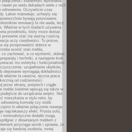
łe połączenia i staranność wykonania
e nawet po wielu dekadach wiele z nich
o odnowienia. Oczywiście czas
dy. Lakier matowieje, uchwyty się
 powierzchnie bywają porysowane.
iłośników renowacji to nie wada, lecz
a. Właśnie w tych śladach używania
storia przedmiotu, który może dostać
 i ponownie stać się ważną częścią
cja uczy cierpliwości. To proces,
da się przeprowadzić dobrze w
rzeba ocenić stan mebla,
 co zachować, a co wymienić, dobrać
preparaty i techniki, a następnie krok
ywracać mu estetykę i funkcjonalność.
 czyszczenie, uzupełnianie ubytków,
ub olejowanie wymagają dokładności.
ób właśnie ta uważna, ręczna praca
skocznią od codzienności
 przez ekrany, pośpiech i ciągłe
e meble świetnie wpisują się także w
podejście do urządzania wnętrz. Nie
yć mieszkania w stylu retro, by
 odnowioną komodę czy stolik.
często to właśnie połączenie nowego
je najciekawszy efekt. Prosta sofa,
 i minimalistyczne dodatki mogą
spółgrać z drewnianym meblem z
element przyciąga wzrok i sprawia, że
aje się bardziej osobista, mniej