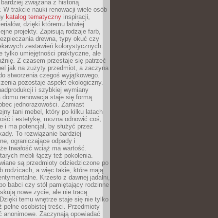
 bardziej związana z historią
W trakcie nauki renowacji wiele osób
ny
katalog tematyczny
inspiracji,
eriałów, dzięki któremu łatwiej
ejne projekty. Zapisują rodzaje farb,
ezpieczania drewna, typy okuć czy
iekawych zestawień kolorystycznych.
ie tylko umiejętności praktyczne, ale
źnię. Z czasem przestaje się patrzeć
el jak na zużyty przedmiot, a zaczyna
 do stworzenia czegoś wyjątkowego.
zenia pozostaje aspekt ekologiczny.
adprodukcji i szybkiej wymiany
 domu renowacja staje się formą
obec jednorazowości. Zamiast
jny tani mebel, który po kilku latach
lność i estetykę, można odnowić coś,
je i ma potencjał, by służyć przez
ady. To rozwiązanie bardziej
ne, ograniczające odpady i
że trwałość wciąż ma wartość.
arych mebli łączy też pokolenia.
wiane są przedmioty odziedziczone po
b rodzicach, a więc takie, które mają
ntymentalne. Krzesło z dawnej jadalni,
po babci czy stół pamiętający rodzinne
skują nowe życie, ale nie tracą
zięki temu wnętrze staje się nie tylko
eż pełne osobistej treści. Przedmioty
yć anonimowe. Zaczynają opowiadać