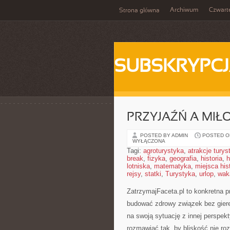
Archiwum
Czwart
Strona główna
SUBSKRYPC
PRZYJAŹŃ A MIŁ
POSTED BY ADMIN
POSTED ON
WYŁĄCZONA
Tagi:
agroturystyka
,
atrakcje tury
break
,
fizyka
,
geografia
,
historia
,
h
lotniska
,
matematyka
,
miejsca his
rejsy
,
statki
,
Turystyka
,
urlop
,
wak
ZatrzymajFaceta.pl to konkretna pr
budować zdrowy związek bez giere
na swoją sytuację z innej perspek
rozmawiać tak, by bliskość nie r