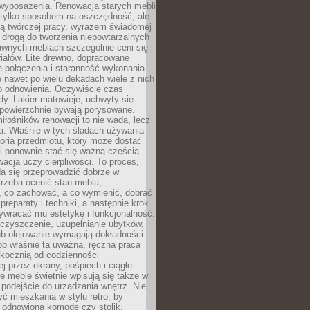
wyposażenia. Renowacja starych mebli
e tylko sposobem na oszczędność, ale
mą twórczej pracy, wyrazem świadomej
 drogą do tworzenia niepowtarzalnych
awnych meblach szczególnie ceni się
iałów. Lite drewno, dopracowane
łe połączenia i staranność wykonania
e nawet po wielu dekadach wiele z nich
o odnowienia. Oczywiście czas
dy. Lakier matowieje, uchwyty się
 powierzchnie bywają porysowane.
iłośników renowacji to nie wada, lecz
a. Właśnie w tych śladach używania
storia przedmiotu, który może dostać
 i ponownie stać się ważną częścią
cja uczy cierpliwości. To proces,
da się przeprowadzić dobrze w
rzeba ocenić stan mebla,
 co zachować, a co wymienić, dobrać
preparaty i techniki, a następnie krok
ywracać mu estetykę i funkcjonalność.
 czyszczenie, uzupełnianie ubytków,
ub olejowanie wymagają dokładności.
ób właśnie ta uważna, ręczna praca
skocznią od codzienności
 przez ekrany, pośpiech i ciągłe
e meble świetnie wpisują się także w
podejście do urządzania wnętrz. Nie
yć mieszkania w stylu retro, by
 odnowioną komodę czy stolik.