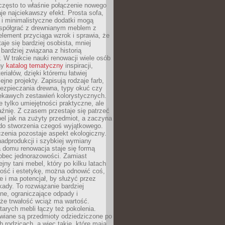
często to właśnie połączenie nowego
je najciekawszy efekt. Prosta sofa,
 i minimalistyczne dodatki mogą
spółgrać z drewnianym meblem z
element przyciąga wzrok i sprawia, że
aje się bardziej osobista, mniej
 bardziej związana z historią
W trakcie nauki renowacji wiele osób
ny
katalog tematyczny
inspiracji,
eriałów, dzięki któremu łatwiej
ejne projekty. Zapisują rodzaje farb,
ezpieczania drewna, typy okuć czy
iekawych zestawień kolorystycznych.
ie tylko umiejętności praktyczne, ale
źnię. Z czasem przestaje się patrzeć
el jak na zużyty przedmiot, a zaczyna
 do stworzenia czegoś wyjątkowego.
zenia pozostaje aspekt ekologiczny.
adprodukcji i szybkiej wymiany
 domu renowacja staje się formą
obec jednorazowości. Zamiast
jny tani mebel, który po kilku latach
lność i estetykę, można odnowić coś,
je i ma potencjał, by służyć przez
ady. To rozwiązanie bardziej
ne, ograniczające odpady i
że trwałość wciąż ma wartość.
arych mebli łączy też pokolenia.
wiane są przedmioty odziedziczone po
b rodzicach, a więc takie, które mają