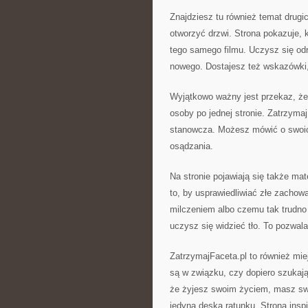
Znajdziesz tu również temat drugi
otworzyć drzwi. Strona pokazuje, 
tego samego filmu. Uczysz się odr
nowego. Dostajesz też wskazówki, 
Wyjątkowo ważny jest przekaz, że 
osoby po jednej stronie. Zatrzyma
stanowcza. Możesz mówić o swoich
osądzania.
Na stronie pojawiają się także ma
to, by usprawiedliwiać złe zachowa
milczeniem albo czemu tak trudno
uczysz się widzieć tło. To pozwa
ZatrzymajFaceta.pl to również miej
są w związku, czy dopiero szukają
że żyjesz swoim życiem, masz swo
jedyną deską ratunku. Strona inspi