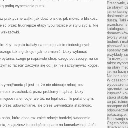
Przeciwnie, 
ką próbą wypełnienia pustki.
ze starym da
jasne ściany
doskonale w
eż praktyczne wątki: jak dbać o iskrę, jak mówić o bliskości
duszą. Taki 
przestrzeń st
ejść przez trudniejsze etapy typu różnice w stylu życia. Nie
katalogowa i
e wskazówki.
domowników. 
tworzy włas
technik i mat
óre zbyt często trafiały na emocjonalnie niedostępnych
planować kol
sposoby zab
zego tak się dzieje i jak to zmienić. Uczy wybierać
przykłady c
ie pytania: czego ja naprawdę chcę, czego potrzebuję, na co
To rozwija n
także wyobra
rzymać faceta” zaczyna się od: jak nie zatrzymywać kogoś,
na stary meb
jak na bazę
Nie bez znac
W czasach n
wyposażenia
zymajFaceta.pl jest to, że nie obiecuje relacji bez
sprzeciwu w
j umiesz przechodzić przez problemy mądrzej. Uczy
kupować kole
straci stabi
iejsce na emocje, ale też na lojalność. To portal o tym,
co już istnie
ie przez udowadnianie, ale przez wewnętrzną stabilność.
następne dek
odpowiedzial
pokazujące, 
a osób, które chcą rozumieć relacje bardziej świadomie.
Renowacja st
Często odna
ia, znajdziesz tu podejście oparte na konsekwencji. Jeśli
dziadkach lu