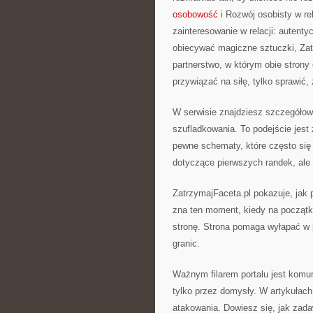
osobowość
i Rozwój osobisty w re
zainteresowanie w relacji: autent
obiecywać magiczne sztuczki, Zat
partnerstwo, w którym obie strony
przywiązać na siłę, tylko sprawić,
W serwisie znajdziesz szczegółowe
szufladkowania. To podejście jest ż
pewne schematy, które często się 
dotyczące pierwszych randek, ale 
ZatrzymajFaceta.pl pokazuje, jak 
zna ten moment, kiedy na początk
stronę. Strona pomaga wyłapać w p
granic.
Ważnym filarem portalu jest komuni
tylko przez domysły. W artykułac
atakowania. Dowiesz się, jak zadaw