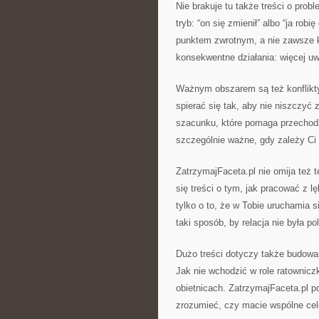
Nie brakuje tu także treści o pro
tryb: “on się zmienił” albo “ja rob
punktem zwrotnym, a nie zawsze k
konsekwentne działania: więcej uw
Ważnym obszarem są też konflikty. 
spierać się tak, aby nie niszczyć 
szacunku, które pomaga przechod
szczególnie ważne, gdy zależy Ci n
ZatrzymajFaceta.pl nie omija też t
się treści o tym, jak pracować z 
tylko o to, że w Tobie uruchamia
taki sposób, by relacja nie była p
Dużo treści dotyczy także budowani
Jak nie wchodzić w role ratownicz
obietnicach. ZatrzymajFaceta.pl p
zrozumieć, czy macie wspólne cel