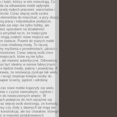
u i ludzi, którzy w nim mieszkają. Co
da na odnawianie mebli wpłynęła
ozwój małych pracowni, warsztatów i
órców. Coraz więcej osób szuka
 elementów do mieszkań, a przy okazji
ną pracę i indywidualne podejście.
ała się więc nie tylko hobby, ale
ież sposobem na działalność
 przykład na to, że tradycyjne
i mogą znaleźć nowe miejsce we
m świecie. Powrót do starych mebli
ącznie chwilową modą. To raczej
y myślenia o przedmiotach, jakości i
rzestrzeni. Coraz więcej osób chce
iejscach, które są nie tylko
, ale również autentyczne. Odnowiony
si być idealny w sensie fabrycznym.
e będzie trwały, piękny i prawdziwy. A
prawia, że renowacja zyskuje tak wielu
i wciąż inspiruje kolejne osoby do
apier ścierny, pędzel i odrobinę
czas stare meble kojarzyły się wielu
nie z czymś niemodnym, ciężkim i
m do nowoczesnych wnętrz. W
tach podejście do nich wyraźnie się
raz więcej osób dostrzega, że komody,
nsy czy stoły z dawnych lat mają nie
 konstrukcję, ale też charakter, którego
ać w masowo produkowanych