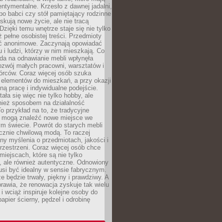
ntymentalne. Krzesło z dawnej jadalni,
po babci czy stół pamiętający rodzinne
skują nowe życie, ale nie tracą
zięki temu wnętrze staje się nie tylko
eż pełne osobistej treści. Przedmioty
yć anonimowe. Zaczynają opowiadać
u i ludzi, którzy w nim mieszkają. Co
da na odnawianie mebli wpłynęła
ozwój małych pracowni, warsztatów i
órców. Coraz więcej osób szuka
 elementów do mieszkań, a przy okazji
ną pracę i indywidualne podejście.
ała się więc nie tylko hobby, ale
ież sposobem na działalność
 przykład na to, że tradycyjne
i mogą znaleźć nowe miejsce we
m świecie. Powrót do starych mebli
ącznie chwilową modą. To raczej
y myślenia o przedmiotach, jakości i
rzestrzeni. Coraz więcej osób chce
iejscach, które są nie tylko
, ale również autentyczne. Odnowiony
si być idealny w sensie fabrycznym.
e będzie trwały, piękny i prawdziwy. A
prawia, że renowacja zyskuje tak wielu
i wciąż inspiruje kolejne osoby do
apier ścierny, pędzel i odrobinę