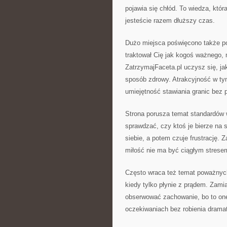
pojawia się chłód. To wiedza, która
jesteście razem dłuższy czas.
Dużo miejsca poświęcono także poc
traktował Cię jak kogoś ważnego, 
ZatrzymajFaceta.pl uczysz się, j
sposób zdrowy. Atrakcyjność w tym
umiejętność stawiania granic bez 
Strona porusza temat standardów w 
sprawdzać, czy ktoś je bierze na s
siebie, a potem czuje frustrację.
miłość nie ma być ciągłym stresem
Często wraca też temat poważnych
kiedy tylko płynie z prądem. Zami
obserwować zachowanie, bo to on
oczekiwaniach bez robienia drama