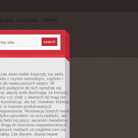
SCRIBE
FACEBOOK
TWITTER
czas stare meble kojarzyły się wielu
nie z czymś niemodnym, ciężkim i
m do nowoczesnych wnętrz. W
tach podejście do nich wyraźnie się
raz więcej osób dostrzega, że komody,
nsy czy stoły z dawnych lat mają nie
 konstrukcję, ale też charakter, którego
ać w masowo produkowanych
wyposażenia. Renowacja starych mebli
e tylko sposobem na oszczędność, ale
mą twórczej pracy, wyrazem świadomej
 drogą do tworzenia niepowtarzalnych
awnych meblach szczególnie ceni się
iałów. Lite drewno, dopracowane