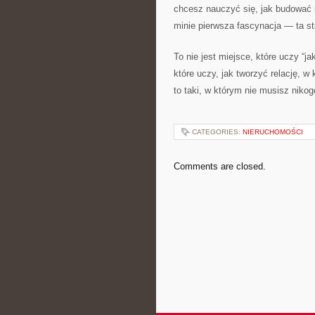
chcesz nauczyć się, jak budować m
minie pierwsza fascynacja — ta st
To nie jest miejsce, które uczy “j
które uczy, jak tworzyć relację, w
to taki, w którym nie musisz nik
CATEGORIES:
NIERUCHOMOŚCI
Comments are closed.