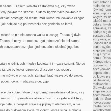
elementach 
stała się ni
ch szans. Czasem kobieta zastanawia się, czy warto
również for
kiedy powrót ma szansę, a kiedy będzie tylko powtórką z
konsumpcji i
wnętrz. W d
óżniać nostalgię od realnej możliwości zbudowania czegoś
jakość mater
jak odbijać się po rozstaniu bez gonienia za kimś.
detale, trwa
sprawiają, ż
nadaje się d
miłość to nie nieustanna walka o uwagę. To raczej dwie
zostawia śla
zużywają, a
jFaceta.pl uczy, że możesz być jednocześnie delikatna i
Jednak dla m
 potrzebach bez lęku i jednocześnie słuchać jego bez
punkt wyjści
kryje się hi
drugie życie
domu. Renowa
którego nie 
teriały o różnicach między kobietami i mężczyznami. Nie po
pośpiechu. T
zdecydować,
nia, ale by lepiej rozumieć, dlaczego ktoś reaguje
odpowiednie 
 mu mówić o emocjach. Zamiast brać wszystko do siebie,
po kroku prz
Szlifowanie,
la podejmować mądrzejsze decyzje.
malowanie l
Dla wielu os
staje się od
sce dla kobiet, które chcą rosnąć niezależnie od tego, czy
zdominowanej
 miłości. Bo prawdziwa atrakcyjność to często efekt tego,
bodźce. Star
nowoczesne 
je cele, a związek staje się pięknym elementem, a nie
trzeba tworz
wykorzystać
ruje do budowania życia, w którym jesteś silna, a relacja