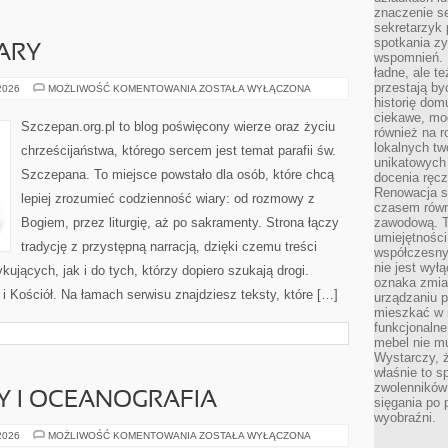
znaczenie se
sekretarzyk 
spotkania zy
ARY
wspomnień. D
ładne, ale t
przestają b
ŚWIADECTWA
 2026
MOŻLIWOŚĆ KOMENTOWANIA
ZOSTAŁA WYŁĄCZONA
WIARY
historię dom
ciekawe, mo
Szczepan.org.pl to blog poświęcony wierze oraz życiu
również na r
lokalnych tw
chrześcijaństwa, którego sercem jest temat parafii św.
unikatowych
Szczepana. To miejsce powstało dla osób, które chcą
docenia ręcz
Renowacja st
lepiej zrozumieć codzienność wiary: od rozmowy z
czasem równ
Bogiem, przez liturgię, aż po sakramenty. Strona łączy
zawodową. To
umiejętnośc
tradycję z przystępną narracją, dzięki czemu treści
współczesny
nie jest wył
kujących, jak i do tych, którzy dopiero szukają drogi.
oznaka zmian
 i Kościół. Na łamach serwisu znajdziesz teksty, które […]
urządzaniu p
mieszkać w m
funkcjonalne
mebel nie mu
Wystarczy, ż
właśnie to s
zwolenników 
Y I OCEANOGRAFIA
sięgania po p
wyobraźni.
MORSKIE
 2026
MOŻLIWOŚĆ KOMENTOWANIA
ZOSTAŁA WYŁĄCZONA
GŁĘBINY