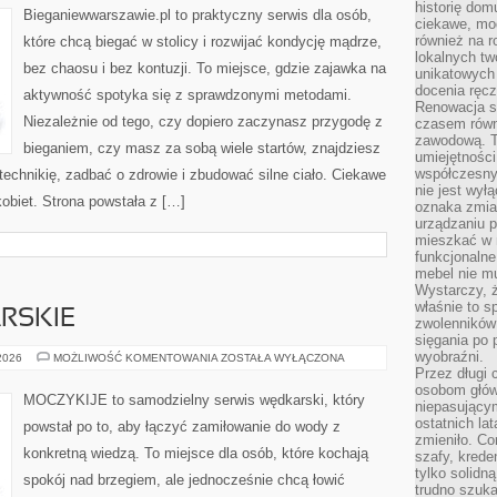
historię dom
Bieganiewwarszawie.pl to praktyczny serwis dla osób,
ciekawe, mo
również na r
które chcą biegać w stolicy i rozwijać kondycję mądrze,
lokalnych tw
bez chaosu i bez kontuzji. To miejsce, gdzie zajawka na
unikatowych
docenia ręcz
aktywność spotyka się z sprawdzonymi metodami.
Renowacja st
Niezależnie od tego, czy dopiero zaczynasz przygodę z
czasem równ
zawodową. To
bieganiem, czy masz za sobą wiele startów, znajdziesz
umiejętnośc
współczesny
technikię, zadbać o zdrowie i zbudować silne ciało. Ciekawe
nie jest wył
 kobiet. Strona powstała z […]
oznaka zmian
urządzaniu p
mieszkać w m
funkcjonalne
mebel nie mu
Wystarczy, ż
właśnie to s
RSKIE
zwolenników 
sięgania po p
wyobraźni.
ZAWODY
 2026
MOŻLIWOŚĆ KOMENTOWANIA
ZOSTAŁA WYŁĄCZONA
WĘDKARSKIE
Przez długi 
osobom głów
MOCZYKIJE to samodzielny serwis wędkarski, który
niepasujący
ostatnich la
powstał po to, aby łączyć zamiłowanie do wody z
zmieniło. Co
konkretną wiedzą. To miejsce dla osób, które kochają
szafy, krede
tylko solidną
spokój nad brzegiem, ale jednocześnie chcą łowić
trudno szuk