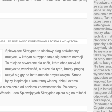
 zdrowe odżywianie i Ciasta i Ciasteczka. Serwis kieruje się
Przeciwnie, 
ze starym da
jasne ściany
doskonale w
duszą. Taki 
przestrzeń st
katalogowa i
domowników. 
tworzy włas
technik i mat
planować kol
ŚLUBNE
 2026
MOŻLIWOŚĆ KOMENTOWANIA
ZOSTAŁA WYŁĄCZONA
sposoby zab
DIY
przykłady c
Śpiewające Skrzypce to sieciowy blog poświęcony
To rozwija n
także wyobra
muzyce, w którym skrzypce stają się sercem narracji.
na stary meb
jak na bazę
To miejsce stworzone dla osób, które chcą rozwijać
Nie bez znac
muzyczną wrażliwość, a także dla tych, którzy pragną
W czasach n
wyposażenia
uczyć się gry na instrumencie smyczkowym. Strona
sprzeciwu w
łączy inspiracje z konkretną wiedzą, dzięki czemu
kupować kole
straci stabi
ce niezależnie od poziomu zaawansowania. Polecamy
co już istnie
następne dek
 i Wesele. Idea Śpiewających Skrzypiec opiera się na miłości
odpowiedzial
pokazujące, 
Renowacja st
Często odna
dziadkach lu