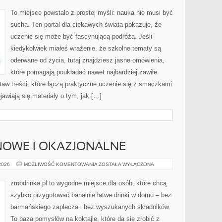
I
OCEANOGRAFIA
To miejsce powstało z prostej myśli: nauka nie musi być
sucha. Ten portal dla ciekawych świata pokazuje, że
uczenie się może być fascynującą podróżą. Jeśli
kiedykolwiek miałeś wrażenie, że szkolne tematy są
oderwane od życia, tutaj znajdziesz jasne omówienia,
które pomagają poukładać nawet najbardziej zawiłe
taw treści, które łączą praktyczne uczenie się z smaczkami
jawiają się materiały o tym, jak […]
NOWE I OKAZJONALNE
KOKTAJLE
 2026
MOŻLIWOŚĆ KOMENTOWANIA
ZOSTAŁA WYŁĄCZONA
SEZONOWE
I
OKAZJONALNE
zrobdrinka.pl to wygodne miejsce dla osób, które chcą
szybko przygotować banalnie łatwe drinki w domu – bez
barmańskiego zaplecza i bez wyszukanych składników.
To baza pomysłów na koktajle, które da się zrobić z