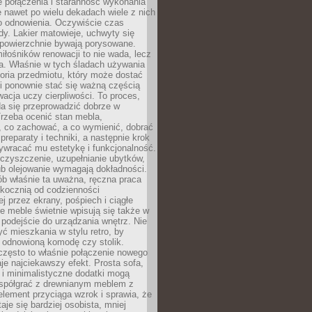
łe połączenia i staranność wykonania
e nawet po wielu dekadach wiele z nich
o odnowienia. Oczywiście czas
dy. Lakier matowieje, uchwyty się
 powierzchnie bywają porysowane.
iłośników renowacji to nie wada, lecz
a. Właśnie w tych śladach używania
storia przedmiotu, który może dostać
 i ponownie stać się ważną częścią
cja uczy cierpliwości. To proces,
da się przeprowadzić dobrze w
rzeba ocenić stan mebla,
 co zachować, a co wymienić, dobrać
preparaty i techniki, a następnie krok
ywracać mu estetykę i funkcjonalność.
 czyszczenie, uzupełnianie ubytków,
ub olejowanie wymagają dokładności.
ób właśnie ta uważna, ręczna praca
skocznią od codzienności
 przez ekrany, pośpiech i ciągłe
e meble świetnie wpisują się także w
podejście do urządzania wnętrz. Nie
yć mieszkania w stylu retro, by
 odnowioną komodę czy stolik.
często to właśnie połączenie nowego
je najciekawszy efekt. Prosta sofa,
 i minimalistyczne dodatki mogą
spółgrać z drewnianym meblem z
element przyciąga wzrok i sprawia, że
aje się bardziej osobista, mniej