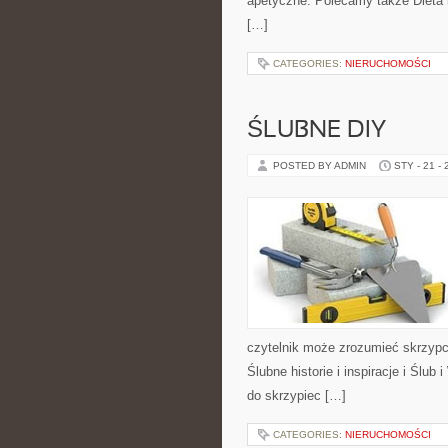
apetyczne. Polecamy także Dieta i
[…]
CATEGORIES:
NIERUCHOMOŚCI
ŚLUBNE DIY
POSTED BY ADMIN
STY - 21 -
czytelnik może zrozumieć skrzyp
Ślubne historie i inspiracje i Ślub
do skrzypiec […]
CATEGORIES:
NIERUCHOMOŚCI