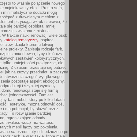
często to właśnie połączenie nowego
je najciekawszy efekt. Prosta sofa,
 i minimalistyczne dodatki mogą
spółgrać z drewnianym meblem z
element przyciąga wzrok i sprawia, że
aje się bardziej osobista, mniej
 bardziej związana z historią
W trakcie nauki renowacji wiele osób
ny
katalog tematyczny
inspiracji,
eriałów, dzięki któremu łatwiej
ejne projekty. Zapisują rodzaje farb,
ezpieczania drewna, typy okuć czy
iekawych zestawień kolorystycznych.
ie tylko umiejętności praktyczne, ale
źnię. Z czasem przestaje się patrzeć
el jak na zużyty przedmiot, a zaczyna
 do stworzenia czegoś wyjątkowego.
zenia pozostaje aspekt ekologiczny.
adprodukcji i szybkiej wymiany
 domu renowacja staje się formą
obec jednorazowości. Zamiast
jny tani mebel, który po kilku latach
lność i estetykę, można odnowić coś,
je i ma potencjał, by służyć przez
ady. To rozwiązanie bardziej
ne, ograniczające odpady i
że trwałość wciąż ma wartość.
arych mebli łączy też pokolenia.
wiane są przedmioty odziedziczone po
b rodzicach, a więc takie, które mają