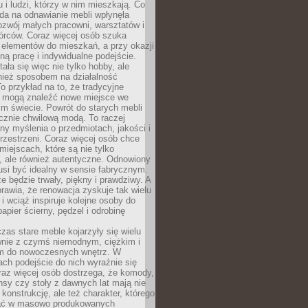
u i ludzi, którzy w nim mieszkają. Co
da na odnawianie mebli wpłynęła
ozwój małych pracowni, warsztatów i
órców. Coraz więcej osób szuka
 elementów do mieszkań, a przy okazji
ną pracę i indywidualne podejście.
ała się więc nie tylko hobby, ale
ież sposobem na działalność
 przykład na to, że tradycyjne
i mogą znaleźć nowe miejsce we
m świecie. Powrót do starych mebli
ącznie chwilową modą. To raczej
y myślenia o przedmiotach, jakości i
rzestrzeni. Coraz więcej osób chce
iejscach, które są nie tylko
, ale również autentyczne. Odnowiony
si być idealny w sensie fabrycznym.
e będzie trwały, piękny i prawdziwy. A
prawia, że renowacja zyskuje tak wielu
i wciąż inspiruje kolejne osoby do
apier ścierny, pędzel i odrobinę
czas stare meble kojarzyły się wielu
nie z czymś niemodnym, ciężkim i
m do nowoczesnych wnętrz. W
tach podejście do nich wyraźnie się
raz więcej osób dostrzega, że komody,
nsy czy stoły z dawnych lat mają nie
 konstrukcję, ale też charakter, którego
ać w masowo produkowanych