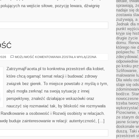
detale, trwa
sprawiają, ż
 polujących na wejście siłowe, pozycję lewara, dźwignię
nadaje się d
zostawia śla
zużywają, a
Jednak dla m
punkt wyjści
kryje się hi
drugie życie
domu. Renowa
OŚĆ
którego nie 
pośpiechu. T
zdecydować,
PRZYJAŹŃ
 2026
MOŻLIWOŚĆ KOMENTOWANIA
ZOSTAŁA WYŁĄCZONA
A
odpowiednie 
MIŁOŚĆ
po kroku prz
ZatrzymajFaceta.pl to konkretna przestrzeń dla kobiet,
Szlifowanie,
malowanie l
które chcą ogarnąć temat relacji i budować zdrowy
Dla wielu os
związek bez gierek. To miejsce powstało z myślą o tym,
staje się od
zdominowanej
abyś mogła zerknąć na swoją sytuację z innej
bodźce. Star
perspektywy, znaleźć działające wskazówki oraz
nowoczesne 
trzeba tworz
nauczyć się rozmawiać tak, by bliskość nie rozmywała
wykorzystać
Przeciwnie, 
y Randkowanie a osobowość i Rozwój osobisty w relacjach.
ze starym da
awdę buduje zainteresowanie w relacji: autentyczność, […]
jasne ściany
doskonale w
duszą. Taki 
przestrzeń st