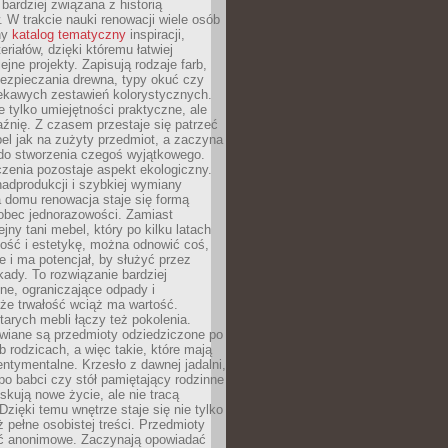
 bardziej związana z historią
W trakcie nauki renowacji wiele osób
ny
katalog tematyczny
inspiracji,
eriałów, dzięki któremu łatwiej
ejne projekty. Zapisują rodzaje farb,
ezpieczania drewna, typy okuć czy
iekawych zestawień kolorystycznych.
ie tylko umiejętności praktyczne, ale
źnię. Z czasem przestaje się patrzeć
el jak na zużyty przedmiot, a zaczyna
 do stworzenia czegoś wyjątkowego.
zenia pozostaje aspekt ekologiczny.
adprodukcji i szybkiej wymiany
 domu renowacja staje się formą
obec jednorazowości. Zamiast
jny tani mebel, który po kilku latach
lność i estetykę, można odnowić coś,
je i ma potencjał, by służyć przez
ady. To rozwiązanie bardziej
ne, ograniczające odpady i
że trwałość wciąż ma wartość.
arych mebli łączy też pokolenia.
wiane są przedmioty odziedziczone po
b rodzicach, a więc takie, które mają
ntymentalne. Krzesło z dawnej jadalni,
po babci czy stół pamiętający rodzinne
skują nowe życie, ale nie tracą
zięki temu wnętrze staje się nie tylko
eż pełne osobistej treści. Przedmioty
yć anonimowe. Zaczynają opowiadać