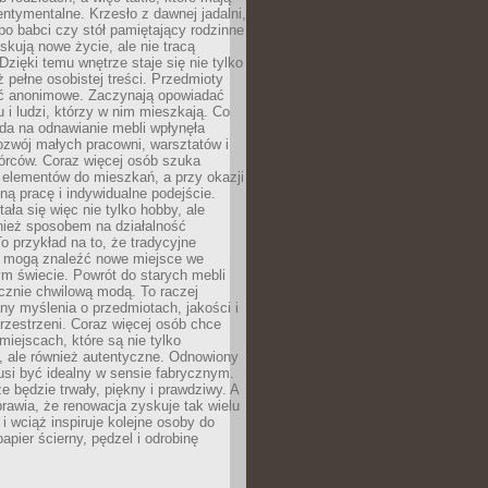
ntymentalne. Krzesło z dawnej jadalni,
po babci czy stół pamiętający rodzinne
skują nowe życie, ale nie tracą
zięki temu wnętrze staje się nie tylko
eż pełne osobistej treści. Przedmioty
yć anonimowe. Zaczynają opowiadać
u i ludzi, którzy w nim mieszkają. Co
da na odnawianie mebli wpłynęła
ozwój małych pracowni, warsztatów i
órców. Coraz więcej osób szuka
 elementów do mieszkań, a przy okazji
ną pracę i indywidualne podejście.
ała się więc nie tylko hobby, ale
ież sposobem na działalność
 przykład na to, że tradycyjne
i mogą znaleźć nowe miejsce we
m świecie. Powrót do starych mebli
ącznie chwilową modą. To raczej
y myślenia o przedmiotach, jakości i
rzestrzeni. Coraz więcej osób chce
iejscach, które są nie tylko
, ale również autentyczne. Odnowiony
si być idealny w sensie fabrycznym.
e będzie trwały, piękny i prawdziwy. A
prawia, że renowacja zyskuje tak wielu
i wciąż inspiruje kolejne osoby do
apier ścierny, pędzel i odrobinę