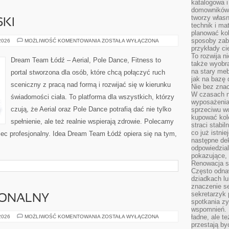
katalogowa i
domowników. 
tworzy włas
SKI
technik i mat
planować kol
sposoby zab
TANIEC
 2026
MOŻLIWOŚĆ KOMENTOWANIA
ZOSTAŁA WYŁĄCZONA
AMATORSKI
przykłady c
To rozwija n
Dream Team Łódź – Aerial, Pole Dance, Fitness to
także wyobra
na stary meb
portal stworzona dla osób, które chcą połączyć ruch
jak na bazę
sceniczny z pracą nad formą i rozwijać się w kierunku
Nie bez znac
W czasach n
świadomości ciała. To platforma dla wszystkich, którzy
wyposażenia
czują, że Aerial oraz Pole Dance potrafią dać nie tylko
sprzeciwu w
kupować kole
spełnienie, ale też realnie wspierają zdrowie. Polecamy
straci stabi
co już istnie
niec profesjonalny. Idea Dream Team Łódź opiera się na tym,
następne dek
odpowiedzial
pokazujące, 
Renowacja st
Często odna
dziadkach lu
znaczenie se
sekretarzyk 
JONALNY
spotkania zy
wspomnień. D
TRENING
ładne, ale t
 2026
MOŻLIWOŚĆ KOMENTOWANIA
ZOSTAŁA WYŁĄCZONA
FUNKCJONALNY
przestają b