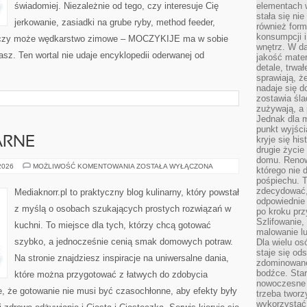
świadomiej. Niezależnie od tego, czy interesuje Cię
elementach 
stała się ni
jerkowanie, zasiadki na grube ryby, method feeder,
również for
konsumpcji i
 czy może wędkarstwo zimowe – MOCZYKIJE ma w sobie
wnętrz. W d
asz. Ten wortal nie udaje encyklopedii oderwanej od
jakość mater
detale, trwa
sprawiają, ż
nadaje się d
zostawia śla
zużywają, a
Jednak dla m
punkt wyjści
kryje się hi
ARNE
drugie życie
domu. Renowa
PRZEPISY
 2026
MOŻLIWOŚĆ KOMENTOWANIA
ZOSTAŁA WYŁĄCZONA
którego nie 
KULINARNE
pośpiechu. T
zdecydować,
Mediaknorr.pl to praktyczny blog kulinarny, który powstał
odpowiednie 
z myślą o osobach szukających prostych rozwiązań w
po kroku prz
Szlifowanie,
kuchni. To miejsce dla tych, którzy chcą gotować
malowanie l
szybko, a jednocześnie cenią smak domowych potraw.
Dla wielu os
staje się od
Na stronie znajdziesz inspiracje na uniwersalne dania,
zdominowanej
bodźce. Star
które można przygotować z łatwych do zdobycia
nowoczesne 
e, że gotowanie nie musi być czasochłonne, aby efekty były
trzeba tworz
wykorzystać