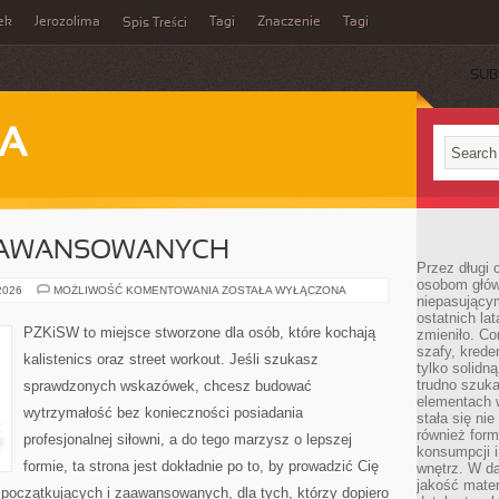
ek
Jerozolima
Tagi
Znaczenie
Tagi
Spis Treści
SUB
JA
ZAAWANSOWANYCH
Przez długi 
osobom głów
TRENING
 2026
MOŻLIWOŚĆ KOMENTOWANIA
ZOSTAŁA WYŁĄCZONA
niepasujący
DLA
ZAAWANSOWANYCH
ostatnich la
PZKiSW to miejsce stworzone dla osób, które kochają
zmieniło. Co
szafy, krede
kalistenics oraz street workout. Jeśli szukasz
tylko solidną
trudno szuk
sprawdzonych wskazówek, chcesz budować
elementach 
wytrzymałość bez konieczności posiadania
stała się ni
również for
profesjonalnej siłowni, a do tego marzysz o lepszej
konsumpcji i
formie, ta strona jest dokładnie po to, by prowadzić Cię
wnętrz. W d
jakość mater
 początkujących i zaawansowanych, dla tych, którzy dopiero