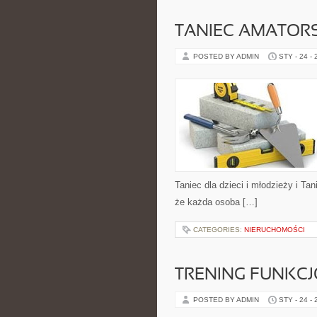
TANIEC AMATOR
POSTED BY ADMIN
STY - 24 -
Taniec dla dzieci i młodzieży i Ta
że każda osoba […]
CATEGORIES:
NIERUCHOMOŚCI
TRENING FUNKC
POSTED BY ADMIN
STY - 24 -