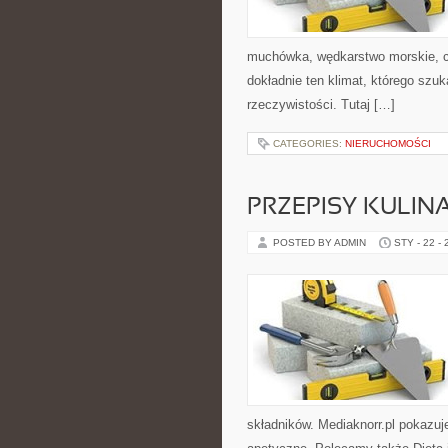
muchówka, wędkarstwo morskie,
dokładnie ten klimat, którego szuk
rzeczywistości. Tutaj […]
CATEGORIES:
NIERUCHOMOŚCI
PRZEPISY KULIN
POSTED BY ADMIN
STY - 22 -
składników. Mediaknorr.pl pokazuj