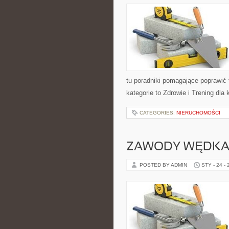
tu poradniki pomagające poprawić 
kategorie to Zdrowie i Trening dla
CATEGORIES:
NIERUCHOMOŚCI
ZAWODY WĘDKA
POSTED BY ADMIN
STY - 24 -