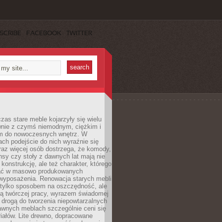
SCRIBE
FACEBOOK
TWITTER
czas stare meble kojarzyły się wielu
nie z czymś niemodnym, ciężkim i
m do nowoczesnych wnętrz. W
tach podejście do nich wyraźnie się
raz więcej osób dostrzega, że komody,
nsy czy stoły z dawnych lat mają nie
 konstrukcję, ale też charakter, którego
ać w masowo produkowanych
wyposażenia. Renowacja starych mebli
e tylko sposobem na oszczędność, ale
mą twórczej pracy, wyrazem świadomej
 drogą do tworzenia niepowtarzalnych
awnych meblach szczególnie ceni się
iałów. Lite drewno, dopracowane