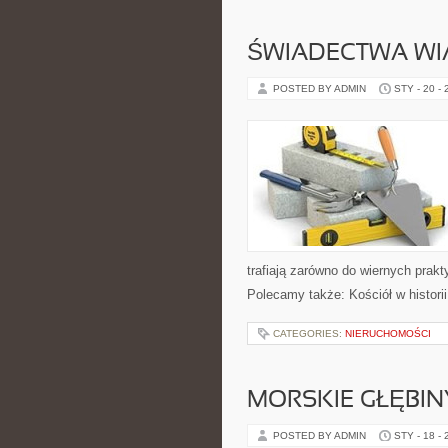
ŚWIADECTWA WI
POSTED BY ADMIN
STY - 20 -
trafiają zarówno do wiernych prakty
Polecamy także: Kościół w historii
CATEGORIES:
NIERUCHOMOŚCI
MORSKIE GŁĘBIN
POSTED BY ADMIN
STY - 18 -