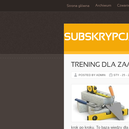
Archiwum
Czwart
Strona główna
SUBSKRYPC
TRENING DLA 
POSTED BY ADMIN
STY - 25 -
krok po kroku. To baza wiedzy dla