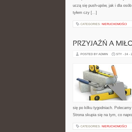
uczą się push-upów, jak i dla osób
tyłem czy […]
CATEGORIES:
NIERUCHOMOŚCI
PRZYJAŹŃ A MIŁ
POSTED BY ADMIN
STY - 24 -
się po kilku tygodniach. Polecam
Strona skupia się na tym, co napr
CATEGORIES:
NIERUCHOMOŚCI