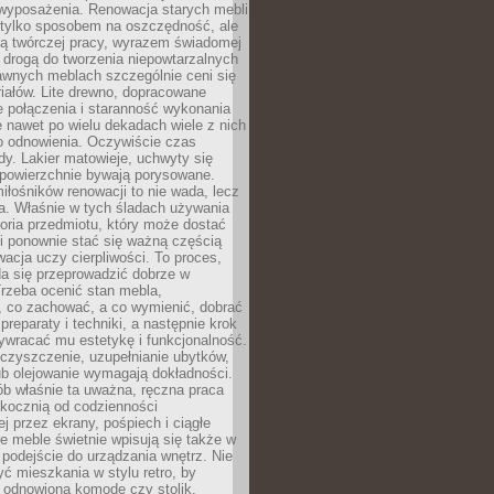
wyposażenia. Renowacja starych mebli
e tylko sposobem na oszczędność, ale
mą twórczej pracy, wyrazem świadomej
 drogą do tworzenia niepowtarzalnych
awnych meblach szczególnie ceni się
iałów. Lite drewno, dopracowane
łe połączenia i staranność wykonania
e nawet po wielu dekadach wiele z nich
o odnowienia. Oczywiście czas
dy. Lakier matowieje, uchwyty się
 powierzchnie bywają porysowane.
iłośników renowacji to nie wada, lecz
a. Właśnie w tych śladach używania
storia przedmiotu, który może dostać
 i ponownie stać się ważną częścią
cja uczy cierpliwości. To proces,
da się przeprowadzić dobrze w
rzeba ocenić stan mebla,
 co zachować, a co wymienić, dobrać
preparaty i techniki, a następnie krok
ywracać mu estetykę i funkcjonalność.
 czyszczenie, uzupełnianie ubytków,
ub olejowanie wymagają dokładności.
ób właśnie ta uważna, ręczna praca
skocznią od codzienności
 przez ekrany, pośpiech i ciągłe
e meble świetnie wpisują się także w
podejście do urządzania wnętrz. Nie
yć mieszkania w stylu retro, by
 odnowioną komodę czy stolik.