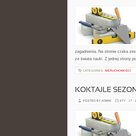
zagadnienia. Na stronie czeka zes
ze świata nauki. Z jednej strony po
CATEGORIES:
NIERUCHOMOŚCI
KOKTAJLE SEZO
POSTED BY ADMIN
STY - 17 -