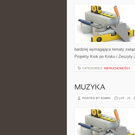
bardziej wymagające tematy związ
Projekty Krok po Kroku i Zeszyty i
CATEGORIES:
NIERUCHOMOŚCI
MUZYKA
POSTED BY ADMIN
LUT - 21 - 