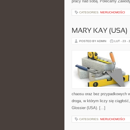
pracy nad sobą. Polecamy Zawody i
CATEGORIES:
NIERUCHOMOŚCI
MARY KAY (USA)
POSTED BY ADMIN
LUT - 23 - 
chaosu oraz bez przypadkowych wy
droga, w którym liczy się ciągłość
Glossier (USA). […]
CATEGORIES:
NIERUCHOMOŚCI