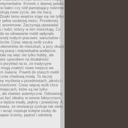
ntymentalne. Krzesło z dawnej jadalni,
po babci czy stół pamiętający rodzinne
skują nowe życie, ale nie tracą
zięki temu wnętrze staje się nie tylko
eż pełne osobistej treści. Przedmioty
yć anonimowe. Zaczynają opowiadać
u i ludzi, którzy w nim mieszkają. Co
da na odnawianie mebli wpłynęła
ozwój małych pracowni, warsztatów i
órców. Coraz więcej osób szuka
 elementów do mieszkań, a przy okazji
ną pracę i indywidualne podejście.
ała się więc nie tylko hobby, ale
ież sposobem na działalność
 przykład na to, że tradycyjne
i mogą znaleźć nowe miejsce we
m świecie. Powrót do starych mebli
ącznie chwilową modą. To raczej
y myślenia o przedmiotach, jakości i
rzestrzeni. Coraz więcej osób chce
iejscach, które są nie tylko
, ale również autentyczne. Odnowiony
si być idealny w sensie fabrycznym.
e będzie trwały, piękny i prawdziwy. A
prawia, że renowacja zyskuje tak wielu
i wciąż inspiruje kolejne osoby do
apier ścierny, pędzel i odrobinę