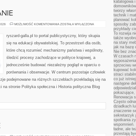
katalogowa i
domowników. 
tworzy włas
NIE
technik i mat
planować kol
sposoby zab
WYBORY
2026
MOŻLIWOŚĆ KOMENTOWANIA
ZOSTAŁA WYŁĄCZONA
I
przykłady c
KAMPANIE
To rozwija n
ryszard-galla.pl to portal publicystyczny, który skupia
także wyobra
na stary meb
się na edukacji obywatelskiej. To przestrzeń dla osób,
jak na bazę
które chcą rozumieć mechanizmy państwa i wspólnoty,
Nie bez znac
W czasach n
śledzić procesy zachodzące w polityce krajowej, a
wyposażenia
jednocześnie budować niezależny pogląd w oparciu o
sprzeciwu w
kupować kole
porównania i obserwacje. W centrum pozostaje człowiek
straci stabi
co już istnie
cyzje podejmowane na różnych szczeblach przekładają się na
następne dek
na stronie Polityka społeczna i Historia polityczna Blog
odpowiedzial
pokazujące, 
Renowacja st
Często odna
dziadkach lu
znaczenie se
sekretarzyk 
spotkania zy
wspomnień. D
E
ładne, ale t
przestają b