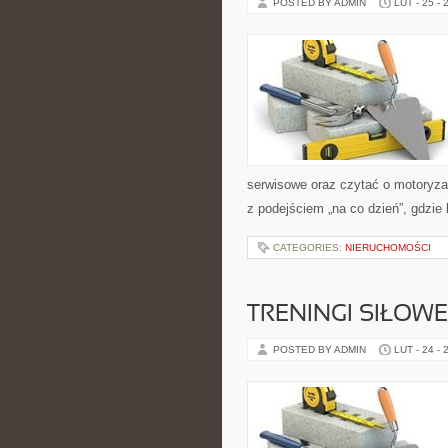
POSTED BY ADMIN
LUT - 25 - 
serwisowe oraz czytać o motoryza
z podejściem „na co dzień”, gdzie l
CATEGORIES:
NIERUCHOMOŚCI
TRENINGI SIŁOWE
POSTED BY ADMIN
LUT - 24 - 