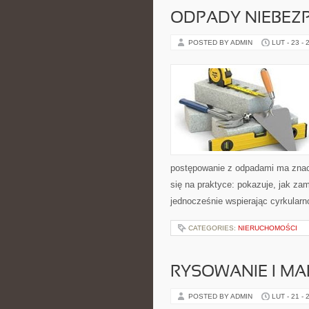
ODPADY NIEBEZ
POSTED BY ADMIN
LUT - 23 - 
postępowanie z odpadami ma znacze
się na praktyce: pokazuje, jak za
jednocześnie wspierając cyrkular
CATEGORIES:
NIERUCHOMOŚCI
RYSOWANIE I M
POSTED BY ADMIN
LUT - 21 - 