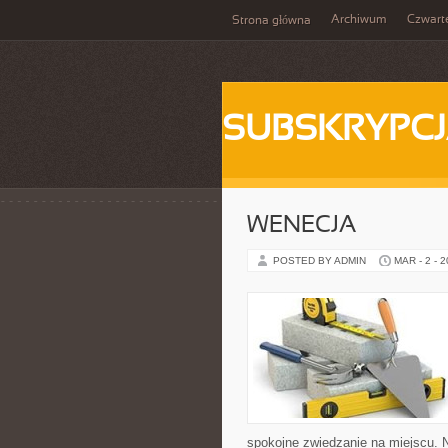
Archiwum
Czwart
Strona główna
SUBSKRYPC
WENECJA
POSTED BY ADMIN
MAR - 2 - 
spokojne zwiedzanie na miejscu. 