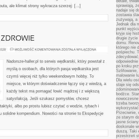
detale, trwa
sprawiają, ż
buta, ale klimat strony wykracza szerzej: […]
nadaje się d
zostawia śla
zużywają, a
Jednak dla m
punkt wyjści
kryje się hi
 ZDROWIE
drugie życie
domu. Renowa
którego nie 
WĘDKARSTWO
2026
MOŻLIWOŚĆ KOMENTOWANIA
ZOSTAŁA WYŁĄCZONA
pośpiechu. T
A
ZDROWIE
zdecydować,
Nadorsze-haller.pl to serwis wędkarski, który powstał z
odpowiednie 
po kroku prz
myślą o osobach, dla których pasja wędkarska jest
Szlifowanie,
malowanie l
czymś więcej niż tylko weekendowym hobby. To
Dla wielu os
miejsce, w którym doświadczenie łączy się z wiedzą, a
staje się od
zdominowanej
każdy tekst ma pomagać łowić mądrzej i z większą
bodźce. Star
satysfakcją. Jeśli szukasz pomysłów, chcesz
nowoczesne 
trzeba tworz
ktyki, albo po prostu lubisz czytać o wodzie, rybach i
wykorzystać
Przeciwnie, 
tu solidne kompendium. Nowości na stronie to Ekspedycje
ze starym da
jasne ściany
doskonale w
duszą. Taki 
przestrzeń st