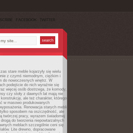
SCRIBE
FACEBOOK
TWITTER
czas stare meble kojarzyły się wielu
nie z czymś niemodnym, ciężkim i
m do nowoczesnych wnętrz. W
tach podejście do nich wyraźnie się
raz więcej osób dostrzega, że komody,
nsy czy stoły z dawnych lat mają nie
 konstrukcję, ale też charakter, którego
ać w masowo produkowanych
wyposażenia. Renowacja starych mebli
e tylko sposobem na oszczędność, ale
mą twórczej pracy, wyrazem świadomej
 drogą do tworzenia niepowtarzalnych
awnych meblach szczególnie ceni się
iałów. Lite drewno, dopracowane