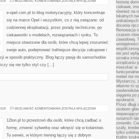
OPEL
2026
MOŻLIWOŚĆ KOMENTOWANIA
ZOSTAŁA WYŁĄCZONA
historię dom
NA
ciekawe, mo
ŚWIECIE
również na r
e-opel.com.pl to blog motoryzacyjny, który koncentruje
lokalnych tw
się na marce Opel i wszystkim, co z nią związane: od
unikatowych
docenia ręcz
codziennej eksploatacji, przez porady techniczne, po
Renowacja st
czasem równ
ciekawostki o modelach, rozwiązaniach i rynku. To
zawodową. To
miejsce stworzone dla osób, które chcą lepiej zrozumieć
umiejętnośc
współczesny
swoje auto, podejmować trafniejsze decyzje zakupowe i
nie jest wył
cji w sposób praktyczny. Blog łączy pasję do samochodów
oznaka zmian
urządzaniu p
iczy się nie tylko styl czy […]
mieszkać w m
funkcjonalne
mebel nie mu
Wystarczy, ż
właśnie to s
zwolenników 
sięgania po p
wyobraźni.
Przez długi 
TRENINGI
2026
MOŻLIWOŚĆ KOMENTOWANIA
ZOSTAŁA WYŁĄCZONA
osobom głów
SIŁOWE
niepasujący
ostatnich la
12ton.pl to przestrzeń dla osób, które chcą zadbać o
zmieniło. Co
formę, zmienić sylwetkę oraz wkręcić się w kolarstwo.
szafy, krede
tylko solidną
To serwis, w którym trening łączy się z dobrym
trudno szuk