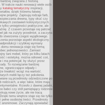
 bardziej związana z historią
W trakcie nauki renowacji wiele osób
ny
katalog tematyczny
inspiracji,
eriałów, dzięki któremu łatwiej
ejne projekty. Zapisują rodzaje farb,
ezpieczania drewna, typy okuć czy
iekawych zestawień kolorystycznych.
ie tylko umiejętności praktyczne, ale
źnię. Z czasem przestaje się patrzeć
el jak na zużyty przedmiot, a zaczyna
 do stworzenia czegoś wyjątkowego.
zenia pozostaje aspekt ekologiczny.
adprodukcji i szybkiej wymiany
 domu renowacja staje się formą
obec jednorazowości. Zamiast
jny tani mebel, który po kilku latach
lność i estetykę, można odnowić coś,
je i ma potencjał, by służyć przez
ady. To rozwiązanie bardziej
ne, ograniczające odpady i
że trwałość wciąż ma wartość.
arych mebli łączy też pokolenia.
wiane są przedmioty odziedziczone po
b rodzicach, a więc takie, które mają
ntymentalne. Krzesło z dawnej jadalni,
po babci czy stół pamiętający rodzinne
skują nowe życie, ale nie tracą
zięki temu wnętrze staje się nie tylko
eż pełne osobistej treści. Przedmioty
yć anonimowe. Zaczynają opowiadać