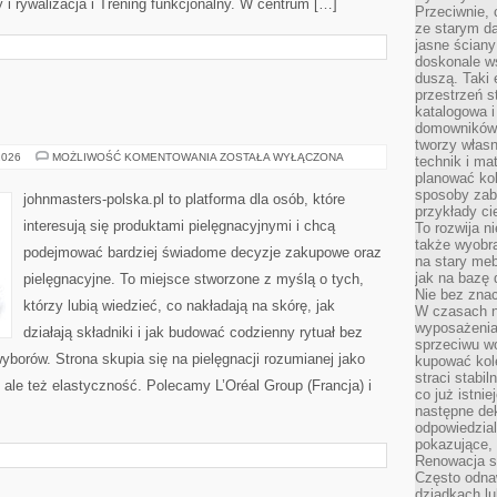
 rywalizacja i Trening funkcjonalny. W centrum […]
Przeciwnie, 
ze starym da
jasne ściany
doskonale w
duszą. Taki 
przestrzeń st
katalogowa i
domowników. 
tworzy włas
MARY
2026
MOŻLIWOŚĆ KOMENTOWANIA
ZOSTAŁA WYŁĄCZONA
technik i mat
KAY
planować kol
(USA)
sposoby zab
johnmasters-polska.pl to platforma dla osób, które
przykłady c
interesują się produktami pielęgnacyjnymi i chcą
To rozwija n
także wyobra
podejmować bardziej świadome decyzje zakupowe oraz
na stary meb
jak na bazę
pielęgnacyjne. To miejsce stworzone z myślą o tych,
Nie bez znac
którzy lubią wiedzieć, co nakładają na skórę, jak
W czasach n
wyposażenia
działają składniki i jak budować codzienny rytuał bez
sprzeciwu w
borów. Strona skupia się na pielęgnacji rozumianej jako
kupować kole
straci stabi
, ale też elastyczność. Polecamy L’Oréal Group (Francja) i
co już istnie
następne dek
odpowiedzial
pokazujące, 
Renowacja st
Często odna
dziadkach lu