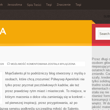
ek
Jerozolima
Tagi
Znaczenie
Tagi
Spis Treści
SUB
JA
Przez długi 
osobom głów
WENECJA
2026
MOŻLIWOŚĆ KOMENTOWANIA
ZOSTAŁA WYŁĄCZONA
niepasujący
ostatnich la
MojeSalento.pl to podróżniczy blog stworzony z myślą o
zmieniło. Co
szafy, krede
osobach, które chcą zrozumieć Półwysep Apeniński nie
tylko solidną
trudno szuk
tylko przez pryzmat pocztówkowych kadrów, ale też
elementach 
przez prawdziwy rytm miast i miasteczek. To miejsce, w
stała się ni
również for
którym marzenia o dolce vita zamieniają się w konkret –
konsumpcji i
od pierwszej inspiracji, przez przygotowania, aż po
wnętrz. W d
jakość mater
Nazwa serwisu podkreśla szczególną miłość do Salento,