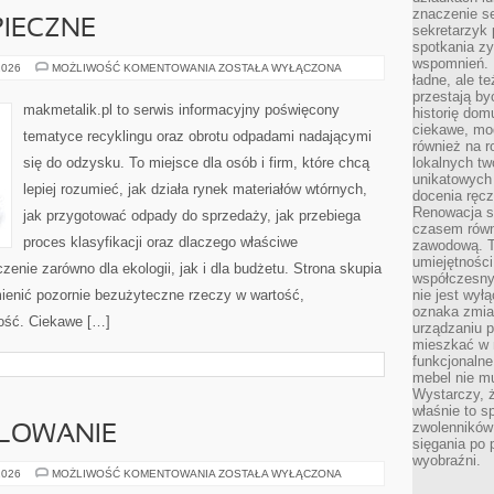
znaczenie se
PIECZNE
sekretarzyk 
spotkania zy
wspomnień. D
ODPADY
2026
MOŻLIWOŚĆ KOMENTOWANIA
ZOSTAŁA WYŁĄCZONA
ładne, ale t
NIEBEZPIECZNE
przestają b
makmetalik.pl to serwis informacyjny poświęcony
historię dom
ciekawe, mo
tematyce recyklingu oraz obrotu odpadami nadającymi
również na r
się do odzysku. To miejsce dla osób i firm, które chcą
lokalnych tw
unikatowych
lepiej rozumieć, jak działa rynek materiałów wtórnych,
docenia ręcz
Renowacja st
jak przygotować odpady do sprzedaży, jak przebiega
czasem równ
proces klasyfikacji oraz dlaczego właściwe
zawodową. To
umiejętnośc
nie zarówno dla ekologii, jak i dla budżetu. Strona skupia
współczesny
mienić pozornie bezużyteczne rzeczy w wartość,
nie jest wył
oznaka zmian
ność. Ciekawe […]
urządzaniu p
mieszkać w m
funkcjonalne
mebel nie mu
Wystarczy, ż
właśnie to s
zwolenników 
ALOWANIE
sięgania po p
wyobraźni.
RYSOWANIE
2026
MOŻLIWOŚĆ KOMENTOWANIA
ZOSTAŁA WYŁĄCZONA
I