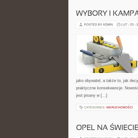
WYBORY I KAMPA
POSTED BY ADMIN
LUT - 25 - 
jako obywatel, a także to, jak de
praktyczne konsekwencje. Nowości 
jest pisany w […]
CATEGORIES:
NIERUCHOMOŚCI
OPEL NA ŚWIECI