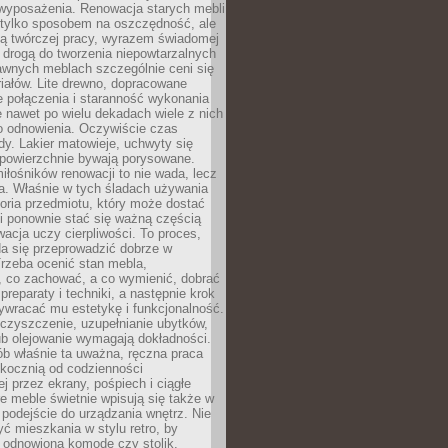
wyposażenia. Renowacja starych mebli
e tylko sposobem na oszczędność, ale
mą twórczej pracy, wyrazem świadomej
 drogą do tworzenia niepowtarzalnych
awnych meblach szczególnie ceni się
iałów. Lite drewno, dopracowane
łe połączenia i staranność wykonania
e nawet po wielu dekadach wiele z nich
o odnowienia. Oczywiście czas
dy. Lakier matowieje, uchwyty się
 powierzchnie bywają porysowane.
iłośników renowacji to nie wada, lecz
a. Właśnie w tych śladach używania
storia przedmiotu, który może dostać
 i ponownie stać się ważną częścią
cja uczy cierpliwości. To proces,
da się przeprowadzić dobrze w
rzeba ocenić stan mebla,
 co zachować, a co wymienić, dobrać
preparaty i techniki, a następnie krok
ywracać mu estetykę i funkcjonalność.
 czyszczenie, uzupełnianie ubytków,
ub olejowanie wymagają dokładności.
ób właśnie ta uważna, ręczna praca
skocznią od codzienności
 przez ekrany, pośpiech i ciągłe
e meble świetnie wpisują się także w
podejście do urządzania wnętrz. Nie
yć mieszkania w stylu retro, by
 odnowioną komodę czy stolik.