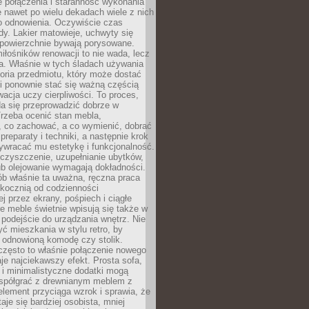
łe połączenia i staranność wykonania
e nawet po wielu dekadach wiele z nich
o odnowienia. Oczywiście czas
dy. Lakier matowieje, uchwyty się
 powierzchnie bywają porysowane.
iłośników renowacji to nie wada, lecz
a. Właśnie w tych śladach używania
storia przedmiotu, który może dostać
 i ponownie stać się ważną częścią
cja uczy cierpliwości. To proces,
da się przeprowadzić dobrze w
rzeba ocenić stan mebla,
 co zachować, a co wymienić, dobrać
preparaty i techniki, a następnie krok
ywracać mu estetykę i funkcjonalność.
 czyszczenie, uzupełnianie ubytków,
ub olejowanie wymagają dokładności.
ób właśnie ta uważna, ręczna praca
skocznią od codzienności
 przez ekrany, pośpiech i ciągłe
e meble świetnie wpisują się także w
podejście do urządzania wnętrz. Nie
yć mieszkania w stylu retro, by
 odnowioną komodę czy stolik.
często to właśnie połączenie nowego
je najciekawszy efekt. Prosta sofa,
 i minimalistyczne dodatki mogą
spółgrać z drewnianym meblem z
element przyciąga wzrok i sprawia, że
aje się bardziej osobista, mniej