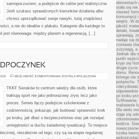
elementach 
samopoczuciem, a podejście do celów jest realistyczne.
stała się ni
Jeśli szukasz sprawdzonych kierunków działania albo
również for
konsumpcji i
chcesz uporządkować swoje nawyki, tutaj znajdziesz
wnętrz. W d
ości, a nie do ideałów z plakatu. Kategorie dla każdego to
jakość mater
detale, trwa
pl jest równowaga: między planem a regeneracją, […]
sprawiają, ż
nadaje się d
zostawia śla
zużywają, a
Jednak dla m
punkt wyjści
kryje się hi
 ODPOCZYNEK
drugie życie
domu. Renowa
REGENERACJA
2026
MOŻLIWOŚĆ KOMENTOWANIA
ZOSTAŁA WYŁĄCZONA
którego nie 
I
pośpiechu. T
ODPOCZYNEK
zdecydować,
TKKF Sieraków to centrum wiedzy dla osób, które
odpowiednie 
traktują sport nie jako jednorazowy zryw, lecz jako
po kroku prz
Szlifowanie,
proces. Serwis łączy podejście szkoleniowe z
malowanie l
Dla wielu os
codziennością: pokazuje, jak budować sprawność krok
staje się od
po kroku, jak dbać o bezpieczeństwo oraz jak rozwijać
zdominowanej
bodźce. Star
umiejętności w duchu świadomej rywalizacji. To miejsce
nowoczesne 
teczniej, niezależnie od tego, czy są na etapie regularnej
trzeba tworz
wykorzystać