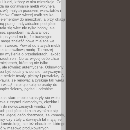
u i ludzi, którzy w nim mieszkają. Co
da na odnawianie mebli wpłynęła
ozwój małych pracowni, warsztatów i
órców. Coraz więcej osób szuka
 elementów do mieszkań, a przy okazji
ną pracę i indywidualne podejście.
ała się więc nie tylko hobby, ale
ież sposobem na działalność
 przykład na to, że tradycyjne
i mogą znaleźć nowe miejsce we
m świecie. Powrót do starych mebli
ącznie chwilową modą. To raczej
y myślenia o przedmiotach, jakości i
rzestrzeni. Coraz więcej osób chce
iejscach, które są nie tylko
, ale również autentyczne. Odnowiony
si być idealny w sensie fabrycznym.
e będzie trwały, piękny i prawdziwy. A
prawia, że renowacja zyskuje tak wielu
i wciąż inspiruje kolejne osoby do
apier ścierny, pędzel i odrobinę
czas stare meble kojarzyły się wielu
nie z czymś niemodnym, ciężkim i
m do nowoczesnych wnętrz. W
tach podejście do nich wyraźnie się
raz więcej osób dostrzega, że komody,
nsy czy stoły z dawnych lat mają nie
 konstrukcję, ale też charakter, którego
ać w masowo produkowanych