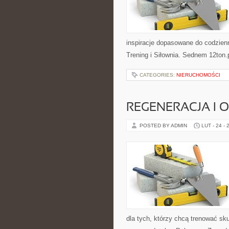
inspiracje dopasowane do codzienn
Trening i Siłownia. Sednem 12ton.
CATEGORIES:
NIERUCHOMOŚCI
REGENERACJA I
POSTED BY ADMIN
LUT - 24 - 
dla tych, którzy chcą trenować sku