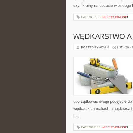
czyli krainy na obcasie włoskiego 
CATEGORIES:
NIERUCHOMOŚCI
WĘDKARSTWO A
POSTED BY ADMIN
LUT - 26 - 
uporządkować swoje podejście do ta
wędkarskich realiach, znajdziesz 
[…]
CATEGORIES:
NIERUCHOMOŚCI