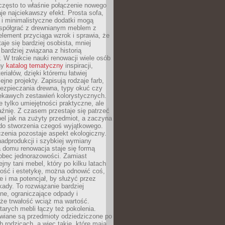
często to właśnie połączenie nowego
je najciekawszy efekt. Prosta sofa,
 i minimalistyczne dodatki mogą
spółgrać z drewnianym meblem z
element przyciąga wzrok i sprawia, że
aje się bardziej osobista, mniej
 bardziej związana z historią
W trakcie nauki renowacji wiele osób
ny
katalog tematyczny
inspiracji,
eriałów, dzięki któremu łatwiej
ejne projekty. Zapisują rodzaje farb,
ezpieczania drewna, typy okuć czy
iekawych zestawień kolorystycznych.
ie tylko umiejętności praktyczne, ale
źnię. Z czasem przestaje się patrzeć
el jak na zużyty przedmiot, a zaczyna
 do stworzenia czegoś wyjątkowego.
zenia pozostaje aspekt ekologiczny.
adprodukcji i szybkiej wymiany
 domu renowacja staje się formą
obec jednorazowości. Zamiast
jny tani mebel, który po kilku latach
lność i estetykę, można odnowić coś,
je i ma potencjał, by służyć przez
ady. To rozwiązanie bardziej
ne, ograniczające odpady i
że trwałość wciąż ma wartość.
arych mebli łączy też pokolenia.
wiane są przedmioty odziedziczone po
b rodzicach, a więc takie, które mają