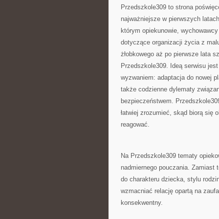
Przedszkole309 to strona poświęc
najważniejsze w pierwszych latac
którym opiekunowie, wychowawcy i
dotyczące organizacji życia z mal
żłobkowego aż po pierwsze lata s
Przedszkole309. Ideą serwisu jest 
wyzwaniem: adaptacja do nowej pl
także codzienne dylematy związan
bezpieczeństwem. Przedszkole309 
łatwiej zrozumieć, skąd biorą się 
reagować.
Na Przedszkole309 tematy opiekow
nadmiernego pouczania. Zamiast 
do charakteru dziecka, stylu rodzi
wzmacniać relację opartą na zaufa
konsekwentny.