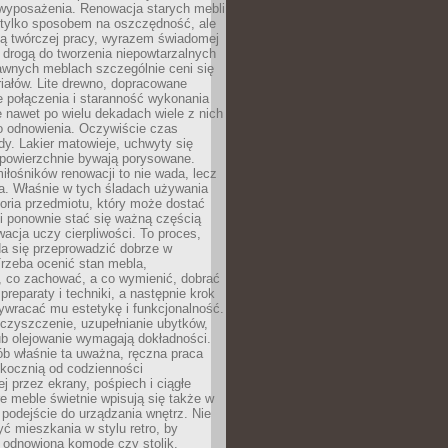
wyposażenia. Renowacja starych mebli
e tylko sposobem na oszczędność, ale
mą twórczej pracy, wyrazem świadomej
 drogą do tworzenia niepowtarzalnych
awnych meblach szczególnie ceni się
iałów. Lite drewno, dopracowane
łe połączenia i staranność wykonania
e nawet po wielu dekadach wiele z nich
o odnowienia. Oczywiście czas
dy. Lakier matowieje, uchwyty się
 powierzchnie bywają porysowane.
iłośników renowacji to nie wada, lecz
a. Właśnie w tych śladach używania
storia przedmiotu, który może dostać
 i ponownie stać się ważną częścią
cja uczy cierpliwości. To proces,
da się przeprowadzić dobrze w
rzeba ocenić stan mebla,
 co zachować, a co wymienić, dobrać
preparaty i techniki, a następnie krok
ywracać mu estetykę i funkcjonalność.
 czyszczenie, uzupełnianie ubytków,
ub olejowanie wymagają dokładności.
ób właśnie ta uważna, ręczna praca
skocznią od codzienności
 przez ekrany, pośpiech i ciągłe
e meble świetnie wpisują się także w
podejście do urządzania wnętrz. Nie
yć mieszkania w stylu retro, by
 odnowioną komodę czy stolik.