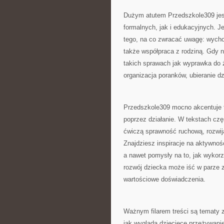
Dużym atutem Przedszkole309 jest
formalnych, jak i edukacyjnych. Je
tego, na co zwracać uwagę: wycho
także współpraca z rodziną. Gdy 
takich sprawach jak wyprawka do 
organizacja poranków, ubieranie 
Przedszkole309 mocno akcentuje t
poprzez działanie. W tekstach czę
ćwiczą sprawność ruchową, rozwija
Znajdziesz inspiracje na aktywnoś
a nawet pomysły na to, jak wykorz
rozwój dziecka może iść w parze z
wartościowe doświadczenia.
Ważnym filarem treści są tematy 
jak wygląda dziecięce przeżywanie