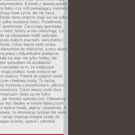
ntymentalne. Krzesło z dawnej jadalni,
po babci czy stół pamiętający rodzinne
skują nowe życie, ale nie tracą
zięki temu wnętrze staje się nie tylko
eż pełne osobistej treści. Przedmioty
yć anonimowe. Zaczynają opowiadać
u i ludzi, którzy w nim mieszkają. Co
da na odnawianie mebli wpłynęła
ozwój małych pracowni, warsztatów i
órców. Coraz więcej osób szuka
 elementów do mieszkań, a przy okazji
ną pracę i indywidualne podejście.
ała się więc nie tylko hobby, ale
ież sposobem na działalność
 przykład na to, że tradycyjne
i mogą znaleźć nowe miejsce we
m świecie. Powrót do starych mebli
ącznie chwilową modą. To raczej
y myślenia o przedmiotach, jakości i
rzestrzeni. Coraz więcej osób chce
iejscach, które są nie tylko
, ale również autentyczne. Odnowiony
si być idealny w sensie fabrycznym.
e będzie trwały, piękny i prawdziwy. A
prawia, że renowacja zyskuje tak wielu
i wciąż inspiruje kolejne osoby do
apier ścierny, pędzel i odrobinę