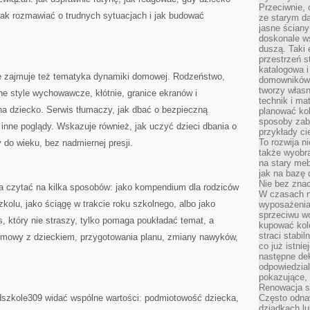
Przeciwnie, 
jak rozmawiać o trudnych sytuacjach i jak budować
ze starym da
jasne ściany
doskonale w
duszą. Taki 
przestrzeń st
katalogowa i
 zajmuje też tematyka dynamiki domowej. Rodzeństwo,
domowników. 
tworzy włas
e style wychowawcze, kłótnie, granice ekranów i
technik i mat
na dziecko. Serwis tłumaczy, jak dbać o bezpieczną
planować kol
sposoby zab
 inne poglądy. Wskazuje również, jak uczyć dzieci dbania o
przykłady c
To rozwija n
do wieku, bez nadmiernej presji.
także wyobra
na stary meb
jak na bazę
Nie bez znac
 czytać na kilka sposobów: jako kompendium dla rodziców
W czasach n
kolu, jako ściągę w trakcie roku szkolnego, albo jako
wyposażenia
sprzeciwu w
s, który nie straszy, tylko pomaga poukładać temat, a
kupować kole
straci stabi
rozmowy z dzieckiem, przygotowania planu, zmiany nawyków,
co już istnie
następne dek
odpowiedzial
pokazujące, 
Renowacja st
dszkole309 widać wspólne wartości: podmiotowość dziecka,
Często odna
dziadkach lu