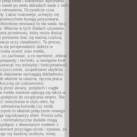
łe połączenia i staranność wykonania
e nawet po wielu dekadach wiele z nich
o odnowienia. Oczywiście czas
dy. Lakier matowieje, uchwyty się
 powierzchnie bywają porysowane.
iłośników renowacji to nie wada, lecz
a. Właśnie w tych śladach używania
storia przedmiotu, który może dostać
 i ponownie stać się ważną częścią
cja uczy cierpliwości. To proces,
da się przeprowadzić dobrze w
rzeba ocenić stan mebla,
 co zachować, a co wymienić, dobrać
preparaty i techniki, a następnie krok
ywracać mu estetykę i funkcjonalność.
 czyszczenie, uzupełnianie ubytków,
ub olejowanie wymagają dokładności.
ób właśnie ta uważna, ręczna praca
skocznią od codzienności
 przez ekrany, pośpiech i ciągłe
e meble świetnie wpisują się także w
podejście do urządzania wnętrz. Nie
yć mieszkania w stylu retro, by
 odnowioną komodę czy stolik.
często to właśnie połączenie nowego
je najciekawszy efekt. Prosta sofa,
 i minimalistyczne dodatki mogą
spółgrać z drewnianym meblem z
element przyciąga wzrok i sprawia, że
aje się bardziej osobista, mniej