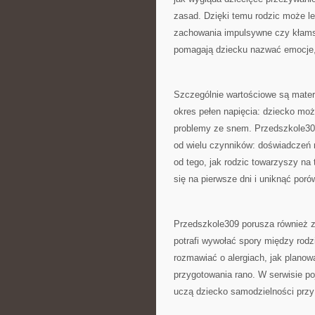
zasad. Dzięki temu rodzic może lep
zachowania impulsywne czy kłamst
pomagają dziecku nazwać emocje,
Szczególnie wartościowe są materi
okres pełen napięcia: dziecko moż
problemy ze snem. Przedszkole309
od wielu czynników: doświadczeń r
od tego, jak rodzic towarzyszy na 
się na pierwsze dni i uniknąć por
Przedszkole309 porusza również za
potrafi wywołać spory między rodz
rozmawiać o alergiach, jak planowa
przygotowania rano. W serwisie po
uczą dziecko samodzielności przy 