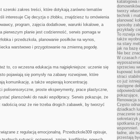
katalogowa i
domowników. 
 szeroki zakres treści, które dotykają zarówno tematów
tworzy włas
technik i mat
śli interesuje Cię decyzja o żłobku, znajdziesz tu omówienia
planować kol
wawcy, program, zajęcia dodatkowe, warunki lokalowe, a
sposoby zab
przykłady c
na pierwszym planie jest codzienność, serwis pomaga w
To rozwija n
także wyobra
żłobka i przedszkola, planowanie posiłków na wynos,
na stary meb
dziecka warstwowo i przygotowanie na zmienną pogodę.
jak na bazę
Nie bez znac
W czasach n
wyposażenia
eż to, co wczesna edukacja ma najpiękniejsze: uczenie się
sprzeciwu w
kupować kole
sto pojawiają się pomysły na zabawy rozwojowe, które
straci stabi
co już istnie
ją komunikację, a także wspierają koncentrację.
następne dek
ci polisensoryczne, proste eksperymenty, prace plastyczne,
odpowiedzial
pokazujące, 
ystać planszówki do nauki współpracy. Serwis pokazuje, że
Renowacja st
 radością oraz że nie trzeba drogich zabawek, by tworzyć
Często odna
dziadkach lu
znaczenie se
sekretarzyk 
spotkania zy
wspomnień. D
związane z regulacją emocjonalną. Przedszkole309 opisuje,
ładne, ale t
przestają b
 trudnych sytuacji: pożegnań, zmian, konfliktów, nowych