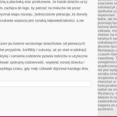
ziną a placówką oraz przekonanie, że każde dziecko uczy
znaczenie se
sekretarzyk 
wis zachęca do tego, by patrzeć na malucha nie przez
spotkania zy
ryzmat etapu rozwoju. Jednocześnie pokazuje, że dorosły
wspomnień. D
ładne, ale t
szukanie wsparcia jest oznaką odpowiedzialności, a nie
przestają b
historię dom
ciekawe, mo
również na r
lokalnych tw
unikatowych
szem po świecie wczesnego dzieciństwa: od pierwszych
docenia ręcz
e przyjaźnie, konflikty i sukcesy, aż po start w edukacji
Renowacja st
czasem równ
raktykę i zamienia codzienne pytania rodziców w użyteczne
zawodową. To
umiejętnośc
udować spokojną codzienność, wspierać rozwój dziecka i
współczesny
zwykłego czasu, gdy mały człowiek dojrzewa każdego dnia.
nie jest wył
oznaka zmian
urządzaniu p
mieszkać w m
funkcjonalne
mebel nie mu
Wystarczy, ż
właśnie to s
zwolenników 
sięgania po p
wyobraźni.