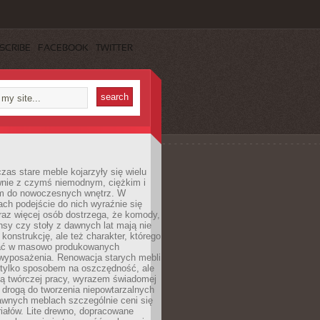
SCRIBE
FACEBOOK
TWITTER
czas stare meble kojarzyły się wielu
nie z czymś niemodnym, ciężkim i
m do nowoczesnych wnętrz. W
tach podejście do nich wyraźnie się
raz więcej osób dostrzega, że komody,
nsy czy stoły z dawnych lat mają nie
 konstrukcję, ale też charakter, którego
ać w masowo produkowanych
wyposażenia. Renowacja starych mebli
e tylko sposobem na oszczędność, ale
mą twórczej pracy, wyrazem świadomej
 drogą do tworzenia niepowtarzalnych
awnych meblach szczególnie ceni się
iałów. Lite drewno, dopracowane