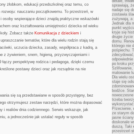
detale, trwa
ony żłobkom, edukacji przedszkolnej oraz temu, co
sprawiają, ż
nadaje się d
h rozwoju: nauczaniu początkowemu. To przestrzeń, w
zostawia śla
 osoby wspierające dzieci znajdą praktyczne wskazówki
zużywają, a
Jednak dla m
uchem oraz kształtowania umiejętności dziecka od wieku
punkt wyjści
kryje się hi
zkoły. Zobacz także
Komunikacja z dzieckiem
i
drugie życie
upraszczanie tematów, które dla wielu rodzin stają się
domu. Renowa
którego nie 
acówki, uczucia dziecka, zasady, współpraca z kadrą, a
pośpiechu. T
e z żywieniem, snem, higieną, przyzwyczajeniami i
zdecydować,
odpowiednie 
łączy perspektywę rodzica i pedagoga, dzięki czemu
po kroku prz
Szlifowanie,
określone postawy dzieci oraz jak rozsądnie na nie
malowanie l
Dla wielu os
staje się od
zdominowanej
bodźce. Star
nowoczesne 
ania się są przedstawiane w sposób przystępny, bez
trzeba tworz
tego otrzymujesz zestaw narzędzi, które można dopasować
wykorzystać
Przeciwnie, 
ny i realiów dnia codziennego. Serwis wskazuje, jak
ze starym da
niu, a jednocześnie jak ustalać reguły w sposób
jasne ściany
doskonale w
duszą. Taki 
przestrzeń st