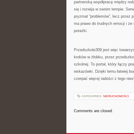
partnerską współpracę między rod
się i rozwija w swoim tempie. Ser
pryzmat “problemów”, lecz przez p
ma prawo do trudnych emocji i że 
porażki.
Przedszkole309 jest więc towarzy
kroków w żłobku, przez przedszkoln
szkolnej. To portal, który łączy p
wskazówki. Dzięki temu łatwiej b
czerpać więcej radości z tego nie
CATEGORIES:
NIERUCHOMOŚCI
Comments are closed.