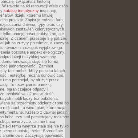
 bardziej związana z historią
W trakcie nauki renowacji wiele osób
ny
katalog tematyczny
inspiracji,
eriałów, dzięki któremu łatwiej
ejne projekty. Zapisują rodzaje farb,
ezpieczania drewna, typy okuć czy
iekawych zestawień kolorystycznych.
ie tylko umiejętności praktyczne, ale
źnię. Z czasem przestaje się patrzeć
el jak na zużyty przedmiot, a zaczyna
 do stworzenia czegoś wyjątkowego.
zenia pozostaje aspekt ekologiczny.
adprodukcji i szybkiej wymiany
 domu renowacja staje się formą
obec jednorazowości. Zamiast
jny tani mebel, który po kilku latach
lność i estetykę, można odnowić coś,
je i ma potencjał, by służyć przez
ady. To rozwiązanie bardziej
ne, ograniczające odpady i
że trwałość wciąż ma wartość.
arych mebli łączy też pokolenia.
wiane są przedmioty odziedziczone po
b rodzicach, a więc takie, które mają
ntymentalne. Krzesło z dawnej jadalni,
po babci czy stół pamiętający rodzinne
skują nowe życie, ale nie tracą
zięki temu wnętrze staje się nie tylko
eż pełne osobistej treści. Przedmioty
yć anonimowe. Zaczynają opowiadać