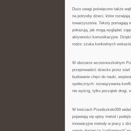
Dużo uwagi poświęcono także wąt
na potrzeby dzieci, które rozwijaj
towarzyszenia. Teksty pomagają ro
pokazują, jak mogą wyglądać zaję
aktywności komunikacyjne. Dzięki
rodzic szuka konkretnych wskazówe
W obszarze wczesnoszkolnym Prze
przeprowadzić dziecko przez start 
budowanie chęci do nauki, wspieran
społecznych: rozwiązywania konfl
nie wyścig, tylko początek drogi, 
W treściach Przedszkole309 widać 
pojawiają się opisy metod i podejś
innowacyjne metody w pracy z dzie
serwis dostarcza “codziennych” ro