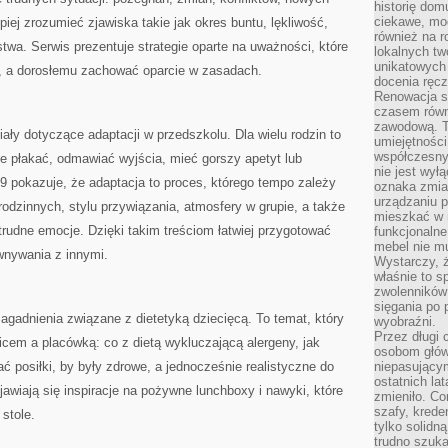
historię dom
ciekawe, mo
iej zrozumieć zjawiska takie jak okres buntu, lękliwość,
również na r
wa. Serwis prezentuje strategie oparte na uważności, które
lokalnych tw
unikatowych
 a dorosłemu zachować oparcie w zasadach.
docenia ręcz
Renowacja st
czasem równ
zawodową. To
ały dotyczące adaptacji w przedszkolu. Dla wielu rodzin to
umiejętnośc
współczesny
e płakać, odmawiać wyjścia, mieć gorszy apetyt lub
nie jest wył
 pokazuje, że adaptacja to proces, którego tempo zależy
oznaka zmian
urządzaniu p
odzinnych, stylu przywiązania, atmosfery w grupie, a także
mieszkać w m
trudne emocje. Dzięki takim treściom łatwiej przygotować
funkcjonalne
mebel nie mu
ównywania z innymi.
Wystarczy, ż
właśnie to s
zwolenników 
sięgania po p
gadnienia związane z dietetyką dziecięcą. To temat, który
wyobraźni.
Przez długi 
icem a placówką: co z dietą wykluczającą alergeny, jak
osobom głów
ć posiłki, by były zdrowe, a jednocześnie realistyczne do
niepasujący
ostatnich la
jawiają się inspiracje na pożywne lunchboxy i nawyki, które
zmieniło. Co
szafy, krede
stole.
tylko solidną
trudno szuk