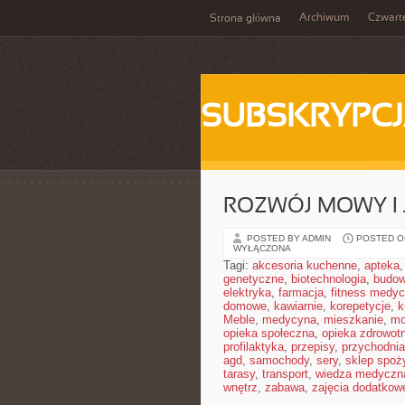
Archiwum
Czwart
Strona główna
SUBSKRYPC
ROZWÓJ MOWY I 
POSTED BY ADMIN
POSTED ON
WYŁĄCZONA
Tagi:
akcesoria kuchenne
,
apteka
genetyczne
,
biotechnologia
,
budow
elektryka
,
farmacja
,
fitness medy
domowe
,
kawiarnie
,
korepetycje
,
k
Meble
,
medycyna
,
mieszkanie
,
mo
opieka społeczna
,
opieka zdrowot
profilaktyka
,
przepisy
,
przychodnia
agd
,
samochody
,
sery
,
sklep spoż
tarasy
,
transport
,
wiedza medyczn
wnętrz
,
zabawa
,
zajęcia dodatkow