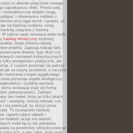
często to właśnie połączenie nowego
je najciekawszy efekt. Prosta sofa,
 i minimalistyczne dodatki mogą
spółgrać z drewnianym meblem z
element przyciąga wzrok i sprawia, że
aje się bardziej osobista, mniej
 bardziej związana z historią
W trakcie nauki renowacji wiele osób
ny
katalog tematyczny
inspiracji,
eriałów, dzięki któremu łatwiej
ejne projekty. Zapisują rodzaje farb,
ezpieczania drewna, typy okuć czy
iekawych zestawień kolorystycznych.
ie tylko umiejętności praktyczne, ale
źnię. Z czasem przestaje się patrzeć
el jak na zużyty przedmiot, a zaczyna
 do stworzenia czegoś wyjątkowego.
zenia pozostaje aspekt ekologiczny.
adprodukcji i szybkiej wymiany
 domu renowacja staje się formą
obec jednorazowości. Zamiast
jny tani mebel, który po kilku latach
lność i estetykę, można odnowić coś,
je i ma potencjał, by służyć przez
ady. To rozwiązanie bardziej
ne, ograniczające odpady i
że trwałość wciąż ma wartość.
arych mebli łączy też pokolenia.
wiane są przedmioty odziedziczone po
b rodzicach, a więc takie, które mają