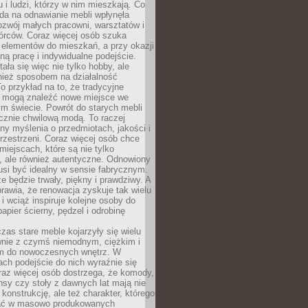
u i ludzi, którzy w nim mieszkają. Co
da na odnawianie mebli wpłynęła
ozwój małych pracowni, warsztatów i
órców. Coraz więcej osób szuka
 elementów do mieszkań, a przy okazji
ną pracę i indywidualne podejście.
ała się więc nie tylko hobby, ale
ież sposobem na działalność
 przykład na to, że tradycyjne
i mogą znaleźć nowe miejsce we
m świecie. Powrót do starych mebli
ącznie chwilową modą. To raczej
y myślenia o przedmiotach, jakości i
rzestrzeni. Coraz więcej osób chce
iejscach, które są nie tylko
, ale również autentyczne. Odnowiony
si być idealny w sensie fabrycznym.
e będzie trwały, piękny i prawdziwy. A
prawia, że renowacja zyskuje tak wielu
i wciąż inspiruje kolejne osoby do
apier ścierny, pędzel i odrobinę
czas stare meble kojarzyły się wielu
nie z czymś niemodnym, ciężkim i
m do nowoczesnych wnętrz. W
tach podejście do nich wyraźnie się
raz więcej osób dostrzega, że komody,
nsy czy stoły z dawnych lat mają nie
 konstrukcję, ale też charakter, którego
ać w masowo produkowanych