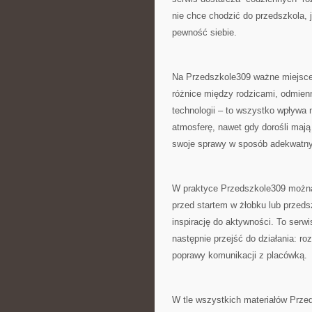
nie chce chodzić do przedszkola, 
pewność siebie.
Na Przedszkole309 ważne miejsce
różnice między rodzicami, odmienn
technologii – to wszystko wpływa 
atmosferę, nawet gdy dorośli mają
swoje sprawy w sposób adekwatny 
W praktyce Przedszkole309 można
przed startem w żłobku lub przedsz
inspirację do aktywności. To serwi
następnie przejść do działania: 
poprawy komunikacji z placówką.
W tle wszystkich materiałów Prze