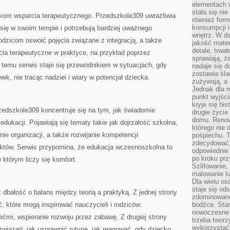
elementach 
stała się ni
kom wsparcia terapeutycznego. Przedszkole309 uwrażliwia
również for
konsumpcji i
ą się w swoim tempie i potrzebują bardziej uważnego
wnętrz. W d
dzicom oswoić pojęcia związane z integracją, a także
jakość mater
detale, trwa
cia terapeutyczne w praktyce, na przykład poprzez
sprawiają, ż
 temu serwis staje się przewodnikiem w sytuacjach, gdy
nadaje się d
zostawia śla
k, nie tracąc nadziei i wiary w potencjał dziecka.
zużywają, a
Jednak dla m
punkt wyjści
kryje się hi
dszkole309 koncentruje się na tym, jak świadomie
drugie życie
domu. Renowa
edukacji. Pojawiają się tematy takie jak dojrzałość szkolna,
którego nie 
ie organizacji, a także rozwijanie kompetencji
pośpiechu. T
zdecydować,
iktów. Serwis przypomina, że edukacja wczesnoszkolna to
odpowiednie 
po kroku prz
w którym liczy się komfort.
Szlifowanie,
malowanie l
Dla wielu os
staje się od
dbałość o balans między teorią a praktyką. Z jednej strony
zdominowanej
ć, które mogą inspirować nauczycieli i rodziców:
bodźce. Star
nowoczesne 
ćmi, wspieranie rozwoju przez zabawę. Z drugiej strony
trzeba tworz
wykorzystać
związań: jak usprawnić rutynę, jak reagować, gdy dziecko