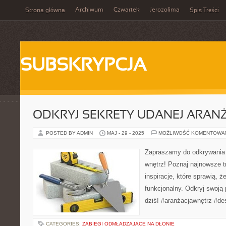
Archiwum
Czwartek
Jerozolima
Strona główna
Spis Treści
SUBSKRYPCJA
ODKRYJ SEKRETY UDANEJ ARANŻ
POSTED BY ADMIN
MAJ - 29 - 2025
MOŻLIWOŚĆ KOMENTOWA
Zapraszamy do odkrywania 
wnętrz! Poznaj najnowsze tr
inspiracje, które sprawią, 
funkcjonalny. Odkryj swoją 
dziś! #aranżacjawnętrz #des
CATEGORIES:
ZABIEGI ODMŁADZAJĄCE NA DŁONIE