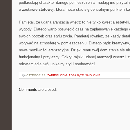
podkreślają charakter‌ danego pomieszczenia i ​nadają mu ⁢przytu
o
zastawie stołowej
,⁣ która ‌może stać się centralnym⁢ punktem k
Pamiętaj, że ‍udana aranżacja wnętrz to nie tylko kwestia estetyki, 
wygody. Dlatego warto poświęcić czas⁤ na ‌zaplanowanie każdego 
swoich potrzeb⁣ oraz stylu życia. Pamiętaj ​również,⁢ że każdy‍ de
wpływać na atmosferę w ‌pomieszczeniu. Dlatego bądź‍ kreatywny, 
nowe możliwości ‍aranżacyjne. Dzięki temu twój dom stanie się‍ nie 
funkcjonalny i przyjazny. Odkryj tajniki udanej aranżacji wnętrz i 
odzwierciedla⁤ twój unikalny styl i osobowość!
CATEGORIES:
ZABIEGI ODMŁADZAJĄCE NA DŁONIE
Comments are closed.