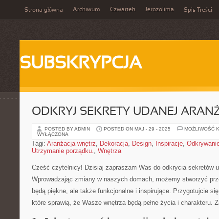
Archiwum
Czwartek
Jerozolima
Strona główna
Spis Treści
SUBSKRYPCJA
ODKRYJ SEKRETY UDANEJ ARANŻ
POSTED BY ADMIN
POSTED ON MAJ - 29 - 2025
MOŻLIWOŚĆ 
WYŁĄCZONA
Tagi:
Aranżacja wnętrz
,
Dekoracja
,
Design
,
Inspiracje
,
Odkrywani
Utrzymanie porządku.
,
Wnętrza
Cześć czytelnicy!⁣ Dzisiaj zapraszam Was⁣ do ⁤odkrycia‍ sekretów ⁢u
Wprowadzając zmiany w naszych domach, możemy stworzyć przestr
będą piękne, ale także funkcjonalne ⁢i inspirujące. Przygotujcie​ się n
które sprawią, że Wasze wnętrza‌ będą pełne ‍życia i charakteru.