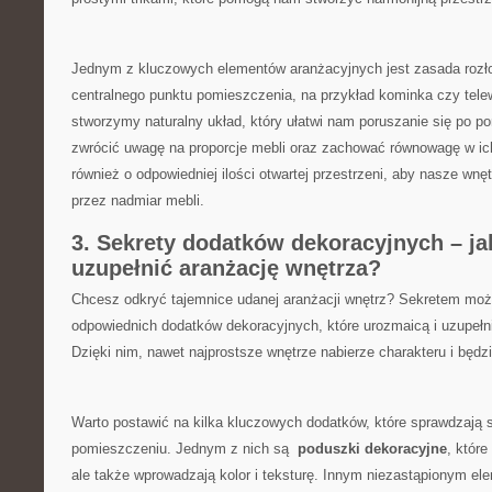
Jednym z kluczowych elementów ⁤aranżacyjnych jest zasada rozło
centralnego​ punktu pomieszczenia, na przykład kominka czy telew
stworzymy ​naturalny układ, który ułatwi nam poruszanie się⁤ po p
zwrócić uwagę⁣ na ⁤proporcje mebli oraz zachować ‍równowagę w ‍i
również ‍o odpowiedniej​ ilości otwartej przestrzeni,‌ aby nasze wnę
przez nadmiar mebli.
3. ⁤Sekrety⁣ dodatków dekoracyjnych​ – ja
uzupełnić aranżację⁢ wnętrza?
Chcesz odkryć tajemnice udanej aranżacji wnętrz? Sekretem może
odpowiednich dodatków dekoracyjnych, które urozmaicą ‍i uzupełn
Dzięki⁢ nim, nawet najprostsze wnętrze nabierze ⁣charakteru i⁢ będz
Warto postawić ​na⁢ kilka kluczowych ⁢dodatków, które sprawdzają
pomieszczeniu. Jednym z nich są ⁢
poduszki dekoracyjne
, które
ale także wprowadzają ‍kolor i teksturę. Innym niezastąpionym e