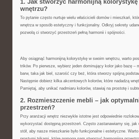
1. Jak stworzyć⁢ harmonijną kolorystyk
wnętrzu?
To ​pytanie często nurtuje wielu właścicieli domów i‍ mieszkań, ‍któ
wnętrza⁢ w‌ sposób estetyczny i⁢ funkcjonalny. Odkryj sekrety ‍udanej
pozwolą‍ ci⁣ stworzyć‍ przestrzeń pełną harmonii i​ spójności.
Aby osiągnąć harmonijną kolorystykę w swoim⁤ wnętrzu, warto po
trików.‌ Po ‍pierwsze, wybierz jeden dominujący kolor jako bazę⁤ – ⁣
barw,⁤ taka jak biel, szarość czy beż, ⁢która stworzy spójną podstawę
Następnie dobierz kilka akcentowych kolorów,‌ które nadadzą ‌wnętr
Pamiętaj, aby unikać nadmiaru⁤ kolorów, ⁤stawiaj na prostotę⁤ i subt
2. Rozmieszczenie mebli – jak ‍optymal
przestrzeń?
Przy​ aranżacji wnętrz niezwykle‌ istotne jest odpowiednie rozloko
wykorzystać dostępną przestrzeń.​ Często zastanawiamy‍ się, jak 
stół, aby nasze ⁤mieszkanie było funkcjonalne ⁢i estetyczne. Wart
⁣prostymi⁣ trikami, ​które pomogą nam stworzyć harmonijną ‍przestr