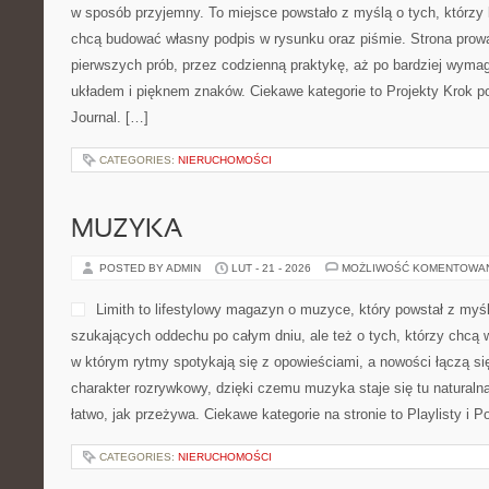
w sposób przyjemny. To miejsce powstało z myślą o tych, którzy ko
chcą budować własny podpis w rysunku oraz piśmie. Strona prowa
pierwszych prób, przez codzienną praktykę, aż po bardziej wyma
układem i pięknem znaków. Ciekawe kategorie to Projekty Krok po 
Journal. […]
CATEGORIES:
NIERUCHOMOŚCI
MUZYKA
POSTED BY ADMIN
LUT - 21 - 2026
MOŻLIWOŚĆ KOMENTOWA
Limith to lifestylowy magazyn o muzyce, który powstał z myśl
szukających oddechu po całym dniu, ale też o tych, którzy chcą w
w którym rytmy spotykają się z opowieściami, a nowości łączą si
charakter rozrywkowy, dzięki czemu muzyka staje się tu naturalna
łatwo, jak przeżywa. Ciekawe kategorie na stronie to Playlisty i P
CATEGORIES:
NIERUCHOMOŚCI