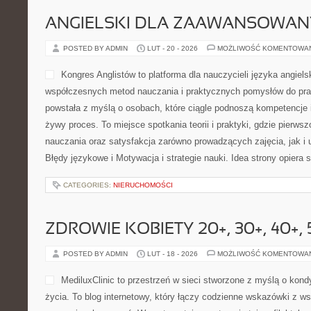
ANGIELSKI DLA ZAAWANSOWA
POSTED BY ADMIN
LUT - 20 - 2026
MOŻLIWOŚĆ KOMENTOWA
Kongres Anglistów to platforma dla nauczycieli języka angiels
współczesnych metod nauczania i praktycznych pomysłów do pra
powstała z myślą o osobach, które ciągle podnoszą kompetencje i
żywy proces. To miejsce spotkania teorii i praktyki, gdzie pierw
nauczania oraz satysfakcja zarówno prowadzących zajęcia, jak i
Błędy językowe i Motywacja i strategie nauki. Idea strony opiera 
CATEGORIES:
NIERUCHOMOŚCI
ZDROWIE KOBIETY 20+, 30+, 40+, 
POSTED BY ADMIN
LUT - 18 - 2026
MOŻLIWOŚĆ KOMENTOWA
MediluxClinic to przestrzeń w sieci stworzone z myślą o kond
życia. To blog internetowy, który łączy codzienne wskazówki z w