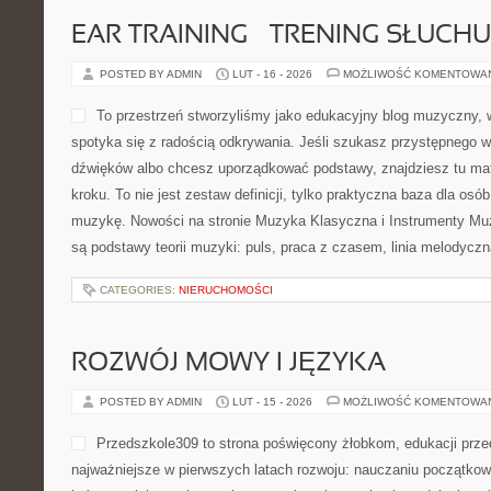
EAR TRAINING – TRENING SŁUCHU
POSTED BY ADMIN
LUT - 16 - 2026
MOŻLIWOŚĆ KOMENTOWA
To przestrzeń stworzyliśmy jako edukacyjny blog muzyczny,
spotyka się z radością odkrywania. Jeśli szukasz przystępnego 
dźwięków albo chcesz uporządkować podstawy, znajdziesz tu mat
kroku. To nie jest zestaw definicji, tylko praktyczna baza dla osób
muzykę. Nowości na stronie Muzyka Klasyczna i Instrumenty Mu
są podstawy teorii muzyki: puls, praca z czasem, linia melodycz
CATEGORIES:
NIERUCHOMOŚCI
ROZWÓJ MOWY I JĘZYKA
POSTED BY ADMIN
LUT - 15 - 2026
MOŻLIWOŚĆ KOMENTOWA
Przedszkole309 to strona poświęcony żłobkom, edukacji prze
najważniejsze w pierwszych latach rozwoju: nauczaniu początkow