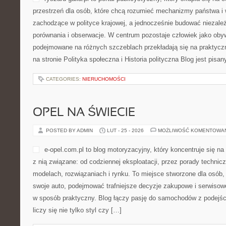
przestrzeń dla osób, które chcą rozumieć mechanizmy państwa i 
zachodzące w polityce krajowej, a jednocześnie budować niezale
porównania i obserwacje. W centrum pozostaje człowiek jako obywa
podejmowane na różnych szczeblach przekładają się na praktyc
na stronie Polityka społeczna i Historia polityczna Blog jest pisa
CATEGORIES:
NIERUCHOMOŚCI
OPEL NA ŚWIECIE
POSTED BY ADMIN
LUT - 25 - 2026
MOŻLIWOŚĆ KOMENTOWA
e-opel.com.pl to blog motoryzacyjny, który koncentruje się n
z nią związane: od codziennej eksploatacji, przez porady technic
modelach, rozwiązaniach i rynku. To miejsce stworzone dla osób, 
swoje auto, podejmować trafniejsze decyzje zakupowe i serwisow
w sposób praktyczny. Blog łączy pasję do samochodów z podejści
liczy się nie tylko styl czy […]