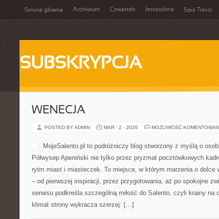
Archiwum
Czwartek
Jerozolima
Strona główna
Spis Treści
SUBSKRYPCJA
WENECJA
POSTED BY ADMIN
MAR - 2 - 2026
MOŻLIWOŚĆ KOMENTOWAN
MojeSalento.pl to podróżniczy blog stworzony z myślą o oso
Półwysep Apeniński nie tylko przez pryzmat pocztówkowych kadró
rytm miast i miasteczek. To miejsce, w którym marzenia o dolce v
– od pierwszej inspiracji, przez przygotowania, aż po spokojne z
serwisu podkreśla szczególną miłość do Salento, czyli krainy na 
klimat strony wykracza szerzej: […]