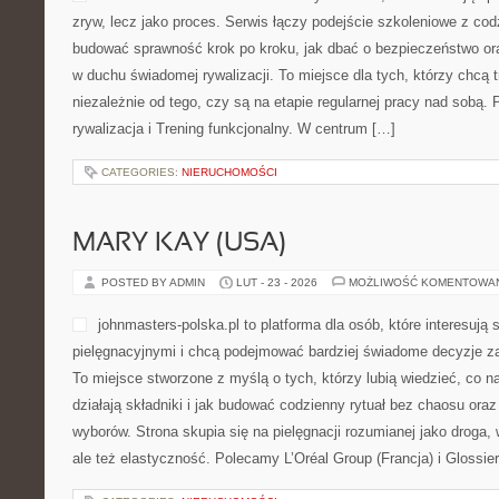
zryw, lecz jako proces. Serwis łączy podejście szkoleniowe z cod
budować sprawność krok po kroku, jak dbać o bezpieczeństwo ora
w duchu świadomej rywalizacji. To miejsce dla tych, którzy chcą 
niezależnie od tego, czy są na etapie regularnej pracy nad sobą
rywalizacja i Trening funkcjonalny. W centrum […]
CATEGORIES:
NIERUCHOMOŚCI
MARY KAY (USA)
POSTED BY ADMIN
LUT - 23 - 2026
MOŻLIWOŚĆ KOMENTOWA
johnmasters-polska.pl to platforma dla osób, które interesują 
pielęgnacyjnymi i chcą podejmować bardziej świadome decyzje z
To miejsce stworzone z myślą o tych, którzy lubią wiedzieć, co na
działają składniki i jak budować codzienny rytuał bez chaosu or
wyborów. Strona skupia się na pielęgnacji rozumianej jako droga, 
ale też elastyczność. Polecamy L’Oréal Group (Francja) i Glossie