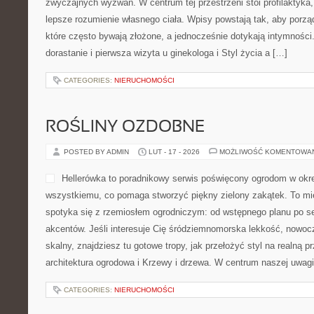
zwyczajnych wyzwań. W centrum tej przestrzeni stoi profilaktyka
lepsze rozumienie własnego ciała. Wpisy powstają tak, aby porz
które często bywają złożone, a jednocześnie dotykają intymności
dorastanie i pierwsza wizyta u ginekologa i Styl życia a […]
CATEGORIES:
NIERUCHOMOŚCI
ROŚLINY OZDOBNE
POSTED BY ADMIN
LUT - 17 - 2026
MOŻLIWOŚĆ KOMENTOWA
Hellerówka to poradnikowy serwis poświęcony ogrodom w okr
wszystkiemu, co pomaga stworzyć piękny zielony zakątek. To mi
spotyka się z rzemiosłem ogrodniczym: od wstępnego planu po s
akcentów. Jeśli interesuje Cię śródziemnomorska lekkość, nowoc
skalny, znajdziesz tu gotowe tropy, jak przełożyć styl na realną p
architektura ogrodowa i Krzewy i drzewa. W centrum naszej uwag
CATEGORIES:
NIERUCHOMOŚCI