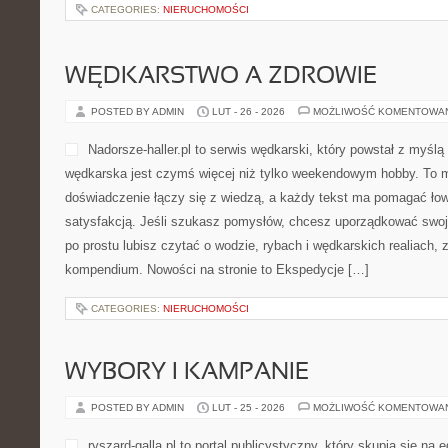
CATEGORIES:
NIERUCHOMOŚCI
WĘDKARSTWO A ZDROWIE
POSTED BY ADMIN
LUT - 26 - 2026
MOŻLIWOŚĆ KOMENTOWA
Nadorsze-haller.pl to serwis wędkarski, który powstał z myślą
wędkarska jest czymś więcej niż tylko weekendowym hobby. To m
doświadczenie łączy się z wiedzą, a każdy tekst ma pomagać łow
satysfakcją. Jeśli szukasz pomysłów, chcesz uporządkować swoje
po prostu lubisz czytać o wodzie, rybach i wędkarskich realiach, z
kompendium. Nowości na stronie to Ekspedycje […]
CATEGORIES:
NIERUCHOMOŚCI
WYBORY I KAMPANIE
POSTED BY ADMIN
LUT - 25 - 2026
MOŻLIWOŚĆ KOMENTOWA
ryszard-galla.pl to portal publicystyczny, który skupia się na 