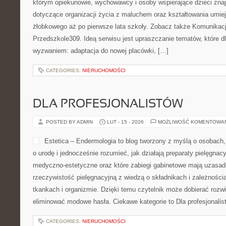
którym opiekunowie, wychowawcy i osoby wspierające dzieci zna
dotyczące organizacji życia z maluchem oraz kształtowania umie
żłobkowego aż po pierwsze lata szkoły. Zobacz także Komunikacj
Przedszkole309. Ideą serwisu jest upraszczanie tematów, które dla
wyzwaniem: adaptacja do nowej placówki, […]
CATEGORIES:
NIERUCHOMOŚCI
DLA PROFESJONALISTÓW
POSTED BY ADMIN
LUT - 15 - 2026
MOŻLIWOŚĆ KOMENTOWA
Estetica – Endermologia to blog tworzony z myślą o osobach
o urodę i jednocześnie rozumieć, jak działają preparaty pielęgnac
medyczno-estetyczne oraz które zabiegi gabinetowe mają uzasadn
rzeczywistość pielęgnacyjną z wiedzą o składnikach i zależnośc
tkankach i organizmie. Dzięki temu czytelnik może dobierać rozwią
eliminować modowe hasła. Ciekawe kategorie to Dla profesjonali
CATEGORIES:
NIERUCHOMOŚCI