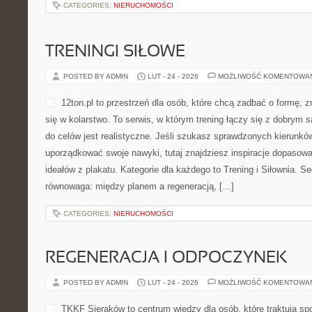
CATEGORIES:
NIERUCHOMOŚCI
TRENINGI SIŁOWE
POSTED BY ADMIN
LUT - 24 - 2026
MOŻLIWOŚĆ KOMENTOWA
12ton.pl to przestrzeń dla osób, które chcą zadbać o formę, 
się w kolarstwo. To serwis, w którym trening łączy się z dobrym
do celów jest realistyczne. Jeśli szukasz sprawdzonych kierunkó
uporządkować swoje nawyki, tutaj znajdziesz inspiracje dopasowa
ideałów z plakatu. Kategorie dla każdego to Trening i Siłownia. S
równowaga: między planem a regeneracją, […]
CATEGORIES:
NIERUCHOMOŚCI
REGENERACJA I ODPOCZYNEK
POSTED BY ADMIN
LUT - 24 - 2026
MOŻLIWOŚĆ KOMENTOWA
TKKF Sieraków to centrum wiedzy dla osób, które traktują spo