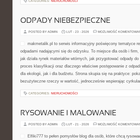
CATEGORIES:
NIERUCHOMOŚCI
ODPADY NIEBEZPIECZNE
POSTED BY ADMIN
LUT - 23 - 2026
MOŻLIWOŚĆ KOMENTOWA
makmetalik.pl to serwis informacyjny poświęcony tematyce re
odpadami nadającymi się do odzysku. To miejsce dla osób i firm, 
jak działa rynek materiałów wtórnych, jak przygotować odpady do
proces klasyfikacji oraz dlaczego właściwe postępowanie z odp
dla ekologii, jak i dla budżetu. Strona skupia się na praktyce: pok
bezużyteczne rzeczy w wartość, jednocześnie wspierając cyrkul
CATEGORIES:
NIERUCHOMOŚCI
RYSOWANIE I MALOWANIE
POSTED BY ADMIN
LUT - 21 - 2026
MOŻLIWOŚĆ KOMENTOWA
Elfiki777 to pełen pomysłów blog dla osób, które chcą rysowa