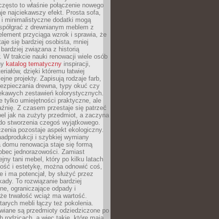
często to właśnie połączenie nowego
je najciekawszy efekt. Prosta sofa,
 i minimalistyczne dodatki mogą
spółgrać z drewnianym meblem z
element przyciąga wzrok i sprawia, że
aje się bardziej osobista, mniej
 bardziej związana z historią
W trakcie nauki renowacji wiele osób
ny
katalog tematyczny
inspiracji,
eriałów, dzięki któremu łatwiej
ejne projekty. Zapisują rodzaje farb,
ezpieczania drewna, typy okuć czy
iekawych zestawień kolorystycznych.
ie tylko umiejętności praktyczne, ale
źnię. Z czasem przestaje się patrzeć
el jak na zużyty przedmiot, a zaczyna
 do stworzenia czegoś wyjątkowego.
zenia pozostaje aspekt ekologiczny.
adprodukcji i szybkiej wymiany
 domu renowacja staje się formą
obec jednorazowości. Zamiast
jny tani mebel, który po kilku latach
lność i estetykę, można odnowić coś,
je i ma potencjał, by służyć przez
ady. To rozwiązanie bardziej
ne, ograniczające odpady i
że trwałość wciąż ma wartość.
arych mebli łączy też pokolenia.
wiane są przedmioty odziedziczone po
b rodzicach, a więc takie, które mają