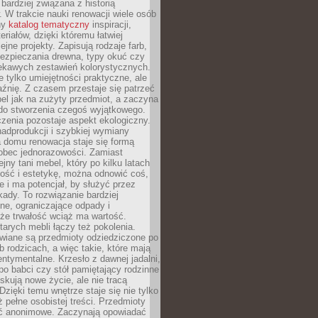
 bardziej związana z historią
W trakcie nauki renowacji wiele osób
ny
katalog tematyczny
inspiracji,
eriałów, dzięki któremu łatwiej
ejne projekty. Zapisują rodzaje farb,
ezpieczania drewna, typy okuć czy
iekawych zestawień kolorystycznych.
ie tylko umiejętności praktyczne, ale
źnię. Z czasem przestaje się patrzeć
el jak na zużyty przedmiot, a zaczyna
 do stworzenia czegoś wyjątkowego.
zenia pozostaje aspekt ekologiczny.
adprodukcji i szybkiej wymiany
 domu renowacja staje się formą
obec jednorazowości. Zamiast
jny tani mebel, który po kilku latach
lność i estetykę, można odnowić coś,
je i ma potencjał, by służyć przez
ady. To rozwiązanie bardziej
ne, ograniczające odpady i
że trwałość wciąż ma wartość.
arych mebli łączy też pokolenia.
wiane są przedmioty odziedziczone po
b rodzicach, a więc takie, które mają
ntymentalne. Krzesło z dawnej jadalni,
po babci czy stół pamiętający rodzinne
skują nowe życie, ale nie tracą
zięki temu wnętrze staje się nie tylko
eż pełne osobistej treści. Przedmioty
yć anonimowe. Zaczynają opowiadać