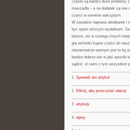
często są bardzo duże problemy z
mieszadła – a na dodatek są one 
części w serwisie aukcyjnym.
W zasadzie naprawa obrabiarek i 
być sporo niższym wydatkiem. Gen
tańsze, niż w szeregu innych miejs
grę wchodzi kupno części do nasz
niesamowicie ważnym jest to by po 
bardzo dobrze wie w jaki sposób 
sądzić, iż sami z tym wszystkim 
1.
Sprawdź ten artykuł
2.
Kliknij, aby przeczytać więcej
3.
artykuly
4.
wpisy