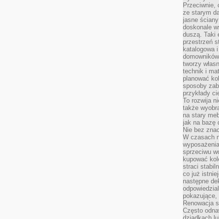
Przeciwnie, 
ze starym da
jasne ściany
doskonale w
duszą. Taki 
przestrzeń st
katalogowa i
domowników. 
tworzy włas
technik i mat
planować kol
sposoby zab
przykłady c
To rozwija n
także wyobra
na stary meb
jak na bazę
Nie bez znac
W czasach n
wyposażenia
sprzeciwu w
kupować kole
straci stabi
co już istnie
następne dek
odpowiedzial
pokazujące, 
Renowacja st
Często odna
dziadkach lu