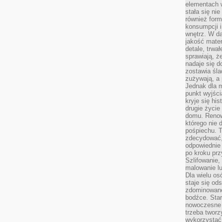
elementach 
stała się ni
również for
konsumpcji i
wnętrz. W d
jakość mater
detale, trwa
sprawiają, ż
nadaje się d
zostawia śla
zużywają, a
Jednak dla m
punkt wyjści
kryje się hi
drugie życie
domu. Renowa
którego nie 
pośpiechu. T
zdecydować,
odpowiednie 
po kroku prz
Szlifowanie,
malowanie l
Dla wielu os
staje się od
zdominowanej
bodźce. Star
nowoczesne 
trzeba tworz
wykorzystać