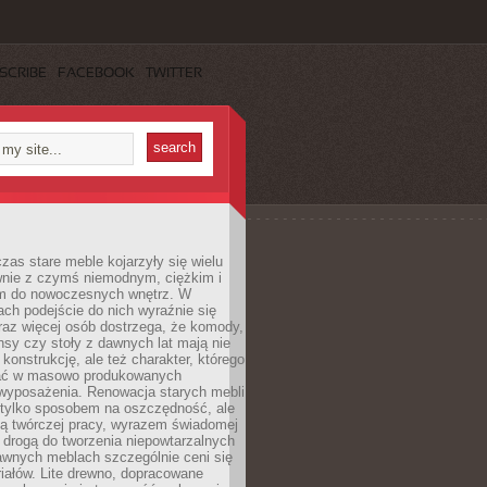
SCRIBE
FACEBOOK
TWITTER
czas stare meble kojarzyły się wielu
nie z czymś niemodnym, ciężkim i
m do nowoczesnych wnętrz. W
tach podejście do nich wyraźnie się
raz więcej osób dostrzega, że komody,
nsy czy stoły z dawnych lat mają nie
 konstrukcję, ale też charakter, którego
ać w masowo produkowanych
wyposażenia. Renowacja starych mebli
e tylko sposobem na oszczędność, ale
mą twórczej pracy, wyrazem świadomej
 drogą do tworzenia niepowtarzalnych
awnych meblach szczególnie ceni się
iałów. Lite drewno, dopracowane