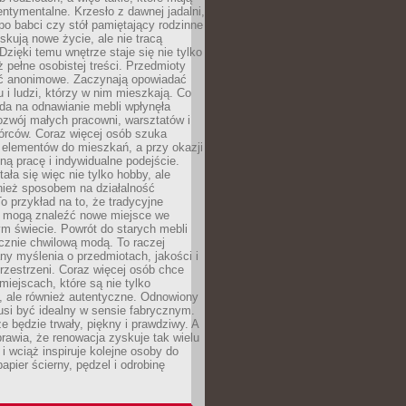
ntymentalne. Krzesło z dawnej jadalni,
po babci czy stół pamiętający rodzinne
skują nowe życie, ale nie tracą
zięki temu wnętrze staje się nie tylko
eż pełne osobistej treści. Przedmioty
yć anonimowe. Zaczynają opowiadać
u i ludzi, którzy w nim mieszkają. Co
da na odnawianie mebli wpłynęła
ozwój małych pracowni, warsztatów i
órców. Coraz więcej osób szuka
 elementów do mieszkań, a przy okazji
ną pracę i indywidualne podejście.
ała się więc nie tylko hobby, ale
ież sposobem na działalność
 przykład na to, że tradycyjne
i mogą znaleźć nowe miejsce we
m świecie. Powrót do starych mebli
ącznie chwilową modą. To raczej
y myślenia o przedmiotach, jakości i
rzestrzeni. Coraz więcej osób chce
iejscach, które są nie tylko
, ale również autentyczne. Odnowiony
si być idealny w sensie fabrycznym.
e będzie trwały, piękny i prawdziwy. A
prawia, że renowacja zyskuje tak wielu
i wciąż inspiruje kolejne osoby do
apier ścierny, pędzel i odrobinę