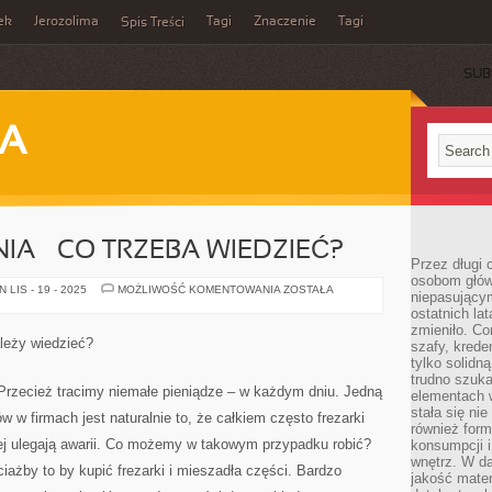
ek
Jerozolima
Tagi
Znaczenie
Tagi
Spis Treści
SUB
JA
IA – CO TRZEBA WIEDZIEĆ?
Przez długi 
osobom głów
ZAKUP
LIS - 19 - 2025
MOŻLIWOŚĆ KOMENTOWANIA
ZOSTAŁA
niepasujący
MIESZKANIA
ostatnich la
–
CO
zmieniło. Co
TRZEBA
leży wiedzieć?
szafy, krede
WIEDZIEĆ?
tylko solidną
trudno szuk
. Przecież tracimy niemałe pieniądze – w każdym dniu. Jedną
elementach 
stała się ni
 w firmach jest naturalnie to, że całkiem często frezarki
również for
ej ulegają awarii. Co możemy w takowym przypadku robić?
konsumpcji i
wnętrz. W d
iażby to by kupić frezarki i mieszadła części. Bardzo
jakość mater