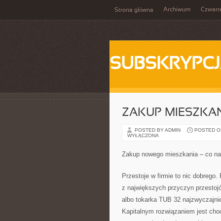
Archiwum
Czwart
Strona główna
SUBSKRYPC
ZAKUP MIESZKAN
POSTED BY ADMIN
POSTED ON 
WYŁĄCZONA
Zakup nowego mieszkania – co na
Przestoje w firmie to nic dobrego
z największych przyczyn przestojów
albo tokarka TUB 32 najzwyczajni
Kapitalnym rozwiązaniem jest choc