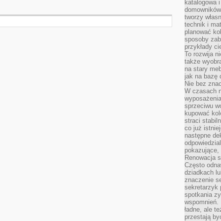
katalogowa i
domowników. 
tworzy włas
technik i mat
planować kol
sposoby zab
przykłady c
To rozwija n
także wyobra
na stary meb
jak na bazę
Nie bez znac
W czasach n
wyposażenia
sprzeciwu w
kupować kole
straci stabi
co już istnie
następne dek
odpowiedzial
pokazujące, 
Renowacja st
Często odna
dziadkach lu
znaczenie se
sekretarzyk 
spotkania zy
wspomnień. D
ładne, ale t
przestają b