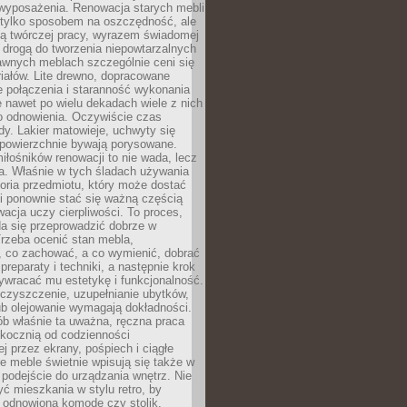
wyposażenia. Renowacja starych mebli
e tylko sposobem na oszczędność, ale
mą twórczej pracy, wyrazem świadomej
 drogą do tworzenia niepowtarzalnych
awnych meblach szczególnie ceni się
iałów. Lite drewno, dopracowane
łe połączenia i staranność wykonania
e nawet po wielu dekadach wiele z nich
o odnowienia. Oczywiście czas
dy. Lakier matowieje, uchwyty się
 powierzchnie bywają porysowane.
iłośników renowacji to nie wada, lecz
a. Właśnie w tych śladach używania
storia przedmiotu, który może dostać
 i ponownie stać się ważną częścią
cja uczy cierpliwości. To proces,
da się przeprowadzić dobrze w
rzeba ocenić stan mebla,
 co zachować, a co wymienić, dobrać
preparaty i techniki, a następnie krok
ywracać mu estetykę i funkcjonalność.
 czyszczenie, uzupełnianie ubytków,
ub olejowanie wymagają dokładności.
ób właśnie ta uważna, ręczna praca
skocznią od codzienności
 przez ekrany, pośpiech i ciągłe
e meble świetnie wpisują się także w
podejście do urządzania wnętrz. Nie
yć mieszkania w stylu retro, by
 odnowioną komodę czy stolik.