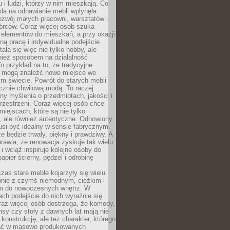
u i ludzi, którzy w nim mieszkają. Co
da na odnawianie mebli wpłynęła
ozwój małych pracowni, warsztatów i
órców. Coraz więcej osób szuka
 elementów do mieszkań, a przy okazji
ną pracę i indywidualne podejście.
ała się więc nie tylko hobby, ale
ież sposobem na działalność
 przykład na to, że tradycyjne
i mogą znaleźć nowe miejsce we
m świecie. Powrót do starych mebli
ącznie chwilową modą. To raczej
y myślenia o przedmiotach, jakości i
rzestrzeni. Coraz więcej osób chce
iejscach, które są nie tylko
, ale również autentyczne. Odnowiony
si być idealny w sensie fabrycznym.
e będzie trwały, piękny i prawdziwy. A
prawia, że renowacja zyskuje tak wielu
i wciąż inspiruje kolejne osoby do
apier ścierny, pędzel i odrobinę
czas stare meble kojarzyły się wielu
nie z czymś niemodnym, ciężkim i
m do nowoczesnych wnętrz. W
tach podejście do nich wyraźnie się
raz więcej osób dostrzega, że komody,
nsy czy stoły z dawnych lat mają nie
 konstrukcję, ale też charakter, którego
ać w masowo produkowanych