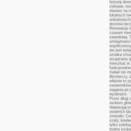
historię dom
ciekawe, mo
również na r
lokalnych tw
unikatowych
docenia ręcz
Renowacja st
czasem równ
zawodową. To
umiejętnośc
współczesny
nie jest wył
oznaka zmian
urządzaniu p
mieszkać w m
funkcjonalne
mebel nie mu
Wystarczy, ż
właśnie to s
zwolenników 
sięgania po p
wyobraźni.
Przez długi 
osobom głów
niepasujący
ostatnich la
zmieniło. Co
szafy, krede
tylko solidną
trudno szuk