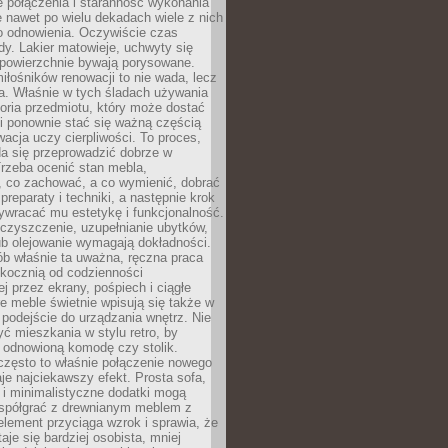
łe połączenia i staranność wykonania
e nawet po wielu dekadach wiele z nich
o odnowienia. Oczywiście czas
dy. Lakier matowieje, uchwyty się
 powierzchnie bywają porysowane.
iłośników renowacji to nie wada, lecz
a. Właśnie w tych śladach używania
storia przedmiotu, który może dostać
 i ponownie stać się ważną częścią
cja uczy cierpliwości. To proces,
da się przeprowadzić dobrze w
rzeba ocenić stan mebla,
 co zachować, a co wymienić, dobrać
preparaty i techniki, a następnie krok
ywracać mu estetykę i funkcjonalność.
 czyszczenie, uzupełnianie ubytków,
ub olejowanie wymagają dokładności.
ób właśnie ta uważna, ręczna praca
skocznią od codzienności
 przez ekrany, pośpiech i ciągłe
e meble świetnie wpisują się także w
podejście do urządzania wnętrz. Nie
yć mieszkania w stylu retro, by
 odnowioną komodę czy stolik.
często to właśnie połączenie nowego
je najciekawszy efekt. Prosta sofa,
 i minimalistyczne dodatki mogą
spółgrać z drewnianym meblem z
element przyciąga wzrok i sprawia, że
aje się bardziej osobista, mniej