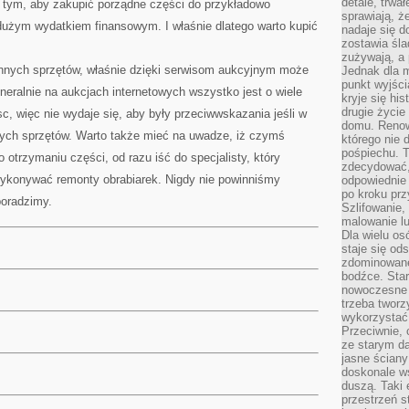
detale, trwa
 tym, aby zakupić porządne części do przykładowo
sprawiają, ż
dużym wydatkiem finansowym. I właśnie dlatego warto kupić
nadaje się d
zostawia śla
zużywają, a
innych sprzętów, właśnie dzięki serwisom aukcyjnym może
Jednak dla m
punkt wyjści
eralnie na aukcjach internetowych wszystko jest o wiele
kryje się hi
drugie życie
c, więc nie wydaje się, aby były przeciwwskazania jeśli w
domu. Renowa
ych sprzętów. Warto także mieć na uwadze, iż czymś
którego nie 
pośpiechu. T
otrzymaniu części, od razu iść do specjalisty, który
zdecydować,
wykonywać remonty obrabiarek. Nigdy nie powinniśmy
odpowiednie 
po kroku prz
poradzimy.
Szlifowanie,
malowanie l
Dla wielu os
staje się od
zdominowanej
bodźce. Star
nowoczesne 
trzeba tworz
wykorzystać
Przeciwnie, 
ze starym da
jasne ściany
doskonale w
duszą. Taki 
przestrzeń st