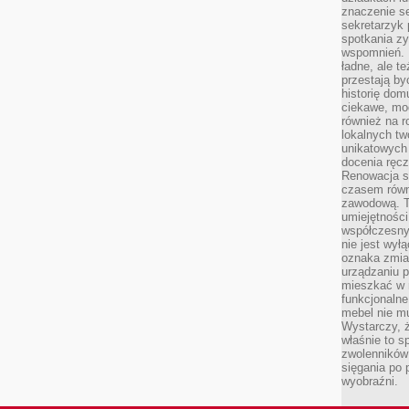
znaczenie se
sekretarzyk 
spotkania zy
wspomnień. D
ładne, ale t
przestają b
historię dom
ciekawe, mo
również na r
lokalnych tw
unikatowych
docenia ręcz
Renowacja st
czasem równ
zawodową. To
umiejętnośc
współczesny
nie jest wył
oznaka zmian
urządzaniu p
mieszkać w m
funkcjonalne
mebel nie mu
Wystarczy, ż
właśnie to s
zwolenników 
sięgania po p
wyobraźni.