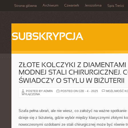
Archiwum
Czwartek
Jerozolima
Strona główna
Spis Treści
SUBSKRYPCJA
ZŁOTE KOLCZYKI Z DIAMENTAMI 
MODNEJ STALI CHIRURGICZNEJ. C
ŚWIADCZY O STYLU W BIŻUTERII
POSTED BY ADMIN
POSTED ON CZE - 4 - 2025
MOŻLIWOŚĆ K
WYŁĄCZONA
Szafa pełna ubrań, ale nie wiesz, co założyć na ważne spotkani
dzieje się z biżuterią, gdzie wybór między klasycznymi złotymi 
nowoczesnymi ozdobami ze stali chirurgicznej może być równie tr