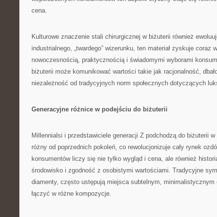
cena.
Kulturowe znaczenie stali chirurgicznej w biżuterii również ewolu
industrialnego, „twardego” wizerunku, ten materiał zyskuje coraz 
nowoczesnością, praktycznością i świadomymi wyborami konsume
biżuterii może komunikować wartości takie jak racjonalność, dbał
niezależność od tradycyjnych norm społecznych dotyczących luk
Generacyjne różnice w podejściu do biżuterii
Millennialsi i przedstawiciele generacji Z podchodzą do biżuterii
różny od poprzednich pokoleń, co rewolucjonizuje cały rynek ozdób
konsumentów liczy się nie tylko wygląd i cena, ale również histor
środowisko i zgodność z osobistymi wartościami. Tradycyjne symb
diamenty, często ustępują miejsca subtelnym, minimalistyczny
łączyć w różne kompozycje.