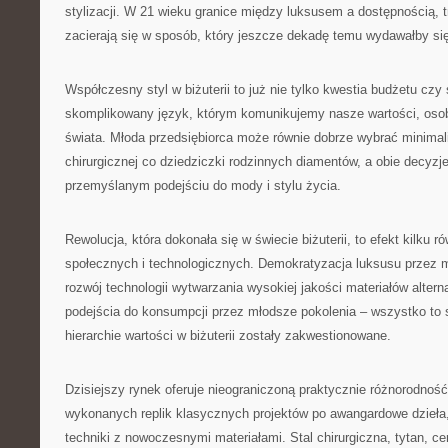
stylizacji. W 21 wieku granice między luksusem a dostępnością, 
zacierają się w sposób, który jeszcze dekadę temu wydawałby si
Współczesny styl w biżuterii to już nie tylko kwestia budżetu czy 
skomplikowany język, którym komunikujemy nasze wartości, oso
świata. Młoda przedsiębiorca może równie dobrze wybrać minimali
chirurgicznej co dziedziczki rodzinnych diamentów, a obie decyz
przemyślanym podejściu do mody i stylu życia.
Rewolucja, która dokonała się w świecie biżuterii, to efekt kilku 
społecznych i technologicznych. Demokratyzacja luksusu przez 
rozwój technologii wytwarzania wysokiej jakości materiałów alte
podejścia do konsumpcji przez młodsze pokolenia – wszystko to s
hierarchie wartości w biżuterii zostały zakwestionowane.
Dzisiejszy rynek oferuje nieograniczoną praktycznie różnorodność
wykonanych replik klasycznych projektów po awangardowe dzieła,
techniki z nowoczesnymi materiałami. Stal chirurgiczna, tytan, c