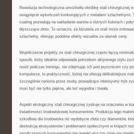
Rewolucja technologiczna umożliwiła obróbkę stali chirurgicznej 
osiągnięcie wykończeń konkurujących z metalami szlachetnymi. T
coating pozwalają na nakładanie warstw o różnych kolorach i poł
błyszczące złoto. To oznacza, że biżuteria ze stali może imitowa
szlachetny, oferując podobne efekty wizualne za ułamek ceny.
Współczesne projekty ze stali chirurgicznej często łączą minimal
sposób, który idealnie odpowiada potrzebom aktywnego stylu życi
nosić podczas treningu, nie zdejmując ich pod prysznicem czy p
komputerze, to praktyczność, której nie oferują delikatniejsze mat
szczególnie ceniona przez osoby prowadzące intensywny tryb życi
musi być nie tylko piękna, ale też wygodna i trwała.
Aspekt ekologiczny stali chirurgicznej zyskuje na znaczeniu w ko
świadomości środowiskowej konsumentów. Produkcja tego materia
szkodliwa dla środowiska niż wydobycie złota czy diamentów, któ
destrukcją ekosystemów i problemami społecznymi w krajach rozwi
współczesnych konsumentów ten aspekt etyczny staje się równie