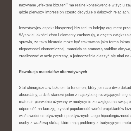
nazywane „efektem biżuterii” ma realne konsekwencje w życiu z
gdzie pierwszy impression często decyduje o dalszych relacjach.
Inwestycyjny aspekt klasycznej biżuterii to kolejny argument prz
Wysokiej jakości złoto i diamenty zachowują, a często zwiększaj
sprawia, że taka biżuteria może być traktowana jako forma lokaty
niepewności ekonomicznej, materiały te stanowią stabilne aktywa
zrealizować w razie potrzeby, a jednocześnie cieszyć się nimi na 
Rewolucja materiałów alternatywnych
Stal chirurgiczna w biżuterii to fenomen, który jeszcze dwie dek
absurdalny, a dziś stanowi jeden z najszybciej rozwijających się
materiał, pierwotnie używany w medycynie ze względu na swoją b
odporność na korozję, zyskał popularność wśród projektantów biżu
właściwości estetycznych i praktycznych. Jego hipoalergiczność
osoby z wrażliwą skórą, które mają problemy z tradycyjnymi meta