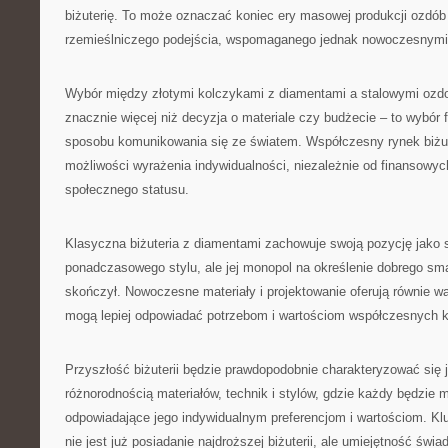
biżuterię. To może oznaczać koniec ery masowej produkcji ozdób 
rzemieślniczego podejścia, wspomaganego jednak nowoczesnymi 
Wybór między złotymi kolczykami z diamentami a stalowymi ozd
znacznie więcej niż decyzja o materiale czy budżecie – to wybór fil
sposobu komunikowania się ze światem. Współczesny rynek biżute
możliwości wyrażenia indywidualności, niezależnie od finansowy
społecznego statusu.
Klasyczna biżuteria z diamentami zachowuje swoją pozycję jako s
ponadczasowego stylu, ale jej monopol na określenie dobrego sma
skończył. Nowoczesne materiały i projektowanie oferują równie wa
mogą lepiej odpowiadać potrzebom i wartościom współczesnych
Przyszłość biżuterii będzie prawdopodobnie charakteryzować się
różnorodnością materiałów, technik i stylów, gdzie każdy będzie
odpowiadające jego indywidualnym preferencjom i wartościom. Kl
nie jest już posiadanie najdroższej biżuterii, ale umiejętność św