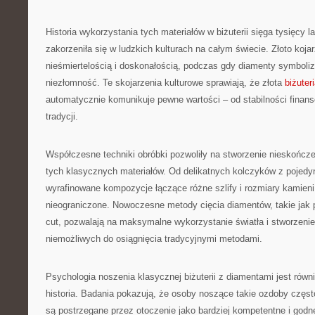
Historia wykorzystania tych materiałów w biżuterii sięga tysięcy l
zakorzeniła się w ludzkich kulturach na całym świecie. Złoto koj
nieśmiertelością i doskonałością, podczas gdy diamenty symbolizu
niezłomność. Te skojarzenia kulturowe sprawiają, że złota
biżuter
automatycznie komunikuje pewne wartości – od stabilności finan
tradycji.
Współczesne techniki obróbki pozwoliły na stworzenie nieskończ
tych klasycznych materiałów. Od delikatnych kolczyków z pojed
wyrafinowane kompozycje łączące różne szlify i rozmiary kamieni
nieograniczone. Nowoczesne metody cięcia diamentów, takie jak 
cut, pozwalają na maksymalne wykorzystanie światła i stworzeni
niemożliwych do osiągnięcia tradycyjnymi metodami.
Psychologia noszenia klasycznej biżuterii z diamentami jest równi
historia. Badania pokazują, że osoby noszące takie ozdoby często
są postrzegane przez otoczenie jako bardziej kompetentne i godn