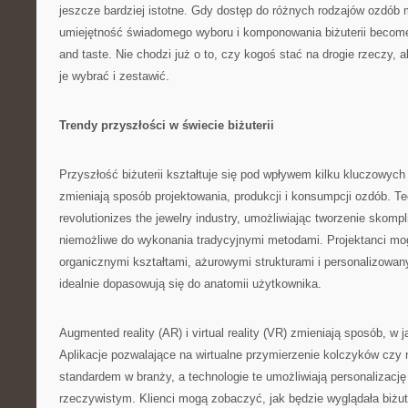
jeszcze bardziej istotne. Gdy dostęp do różnych rodzajów ozdób 
umiejętność świadomego wyboru i komponowania biżuterii becomes
and taste. Nie chodzi już o to, czy kogoś stać na drogie rzeczy, ale
je wybrać i zestawić.
Trendy przyszłości w świecie biżuterii
Przyszłość biżuterii kształtuje się pod wpływem kilku kluczowych
zmieniają sposób projektowania, produkcji i konsumpcji ozdób. Te
revolutionizes the jewelry industry, umożliwiając tworzenie skomp
niemożliwe do wykonania tradycyjnymi metodami. Projektanci m
organicznymi kształtami, ażurowymi strukturami i personalizowan
idealnie dopasowują się do anatomii użytkownika.
Augmented reality (AR) i virtual reality (VR) zmieniają sposób, w j
Aplikacje pozwalające na wirtualne przymierzenie kolczyków czy 
standardem w branży, a technologie te umożliwiają personalizacj
rzeczywistym. Klienci mogą zobaczyć, jak będzie wyglądała biżut