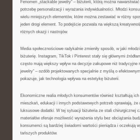
Fenomen „stackable jewelry” – biżuterii, którą można nawarstwiać
potrzebę personalizacji i wyrażania indywidualności. Młodzi kons
wielu mniejszych elementów, które można zestawiać w różny spo
jeden drogi element. To podejście pozwala na większą kreatywność
różnych okazji i nastrojów.
Media społecznościowe radykalnie zmieniły sposób, w jaki młodzi 
biżuterię. Instagram, TikTok i Pinterest stały się głównymi źródłami
często mają większy wpływ na decyzje zakupowe niż tradycyjne 
jewelry” – ozdób projektowanych specjalnie z myślą o efektownym
pokazuje, jak technologia wpływa na estetykę biżuterii.
Ekonomiczne realia młodych konsumentów również kształtują ich
mieszkań, edukacji i innych podstawowych potrzeb sprawiają, że 
luksusowe dodatki. W tej sytuacji biżuteria ze stali chirurgicznej
materiałów oferuje możliwość wyrażenia stylu bez obciążania bu
konsumenci są bardziej świadomi wartości pieniądza i oczekują w
tańszych produktów.