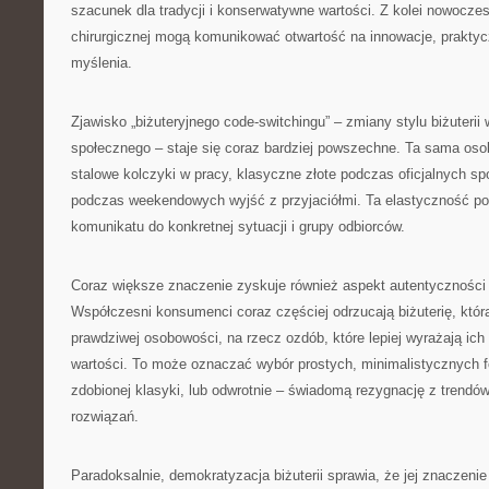
szacunek dla tradycji i konserwatywne wartości. Z kolei nowoczes
chirurgicznej mogą komunikować otwartość na innowacje, praktyc
myślenia.
Zjawisko „biżuteryjnego code-switchingu” – zmiany stylu biżuterii
społecznego – staje się coraz bardziej powszechne. Ta sama oso
stalowe kolczyki w pracy, klasyczne złote podczas oficjalnych s
podczas weekendowych wyjść z przyjaciółmi. Ta elastyczność p
komunikatu do konkretnej sytuacji i grupy odbiorców.
Coraz większe znaczenie zyskuje również aspekt autentyczności w
Współczesni konsumenci coraz częściej odrzucają biżuterię, któr
prawdziwej osobowości, na rzecz ozdób, które lepiej wyrażają ich
wartości. To może oznaczać wybór prostych, minimalistycznych 
zdobionej klasyki, lub odwrotnie – świadomą rezygnację z trend
rozwiązań.
Paradoksalnie, demokratyzacja biżuterii sprawia, że jej znaczeni