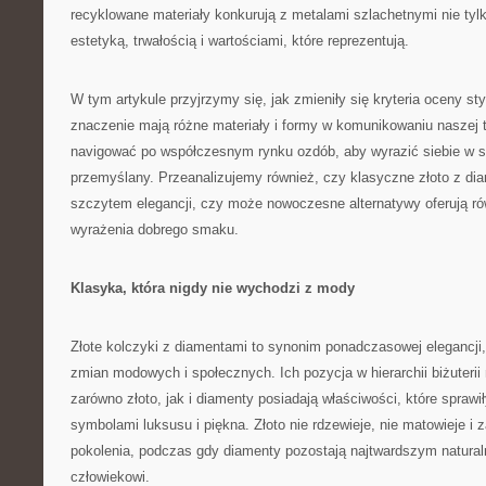
recyklowane materiały konkurują z metalami szlachetnymi nie tylk
estetyką, trwałością i wartościami, które reprezentują.
W tym artykule przyjrzymy się, jak zmieniły się kryteria oceny stylu
znaczenie mają różne materiały i formy w komunikowaniu naszej 
navigować po współczesnym rynku ozdób, aby wyrazić siebie w s
przemyślany. Przeanalizujemy również, czy klasyczne złoto z dia
szczytem elegancji, czy może nowoczesne alternatywy oferują r
wyrażenia dobrego smaku.
Klasyka, która nigdy nie wychodzi z mody
Złote kolczyki z diamentami to synonim ponadczasowej elegancji, k
zmian modowych i społecznych. Ich pozycja w hierarchii biżuterii
zarówno złoto, jak i diamenty posiadają właściwości, które sprawił
symbolami luksusu i piękna. Złoto nie rdzewieje, nie matowieje i
pokolenia, podczas gdy diamenty pozostają najtwardszym natur
człowiekowi.