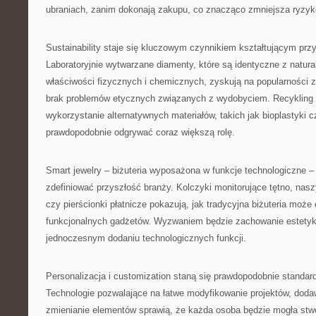
ubraniach, zanim dokonają zakupu, co znacząco zmniejsza ryzyk
Sustainability staje się kluczowym czynnikiem kształtującym przy
Laboratoryjnie wytwarzane diamenty, które są identyczne z natu
właściwości fizycznych i chemicznych, zyskują na popularności z
brak problemów etycznych związanych z wydobyciem. Recykling m
wykorzystanie alternatywnych materiałów, takich jak bioplastyki
prawdopodobnie odgrywać coraz większą rolę.
Smart jewelry – biżuteria wyposażona w funkcje technologiczne – 
zdefiniować przyszłość branży. Kolczyki monitorujące tętno, nasz
czy pierścionki płatnicze pokazują, jak tradycyjna biżuteria moż
funkcjonalnych gadżetów. Wyzwaniem będzie zachowanie estetyki
jednoczesnym dodaniu technologicznych funkcji.
Personalizacja i customization staną się prawdopodobnie standar
Technologie pozwalające na łatwe modyfikowanie projektów, dod
zmienianie elementów sprawią, że każda osoba będzie mogła stw