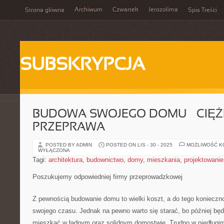
Archiwum
Czwartek
Jerozolima
Strona główna
Spis Treści
SUBSKRYPCJA
BUDOWA SWOJEGO DOMU – CIĘ
PRZEPRAWA
POSTED BY ADMIN
POSTED ON LIS - 30 - 2025
MOŻLIWOŚĆ 
WYŁĄCZONA
Tagi:
architektura
,
budownictwo
,
domy
,
mieszkania
,
projektowanie
Poszukujemy odpowiedniej firmy przeprowadzkowej
Z pewnością budowanie domu to wielki koszt, a do tego koniecz
swojego czasu. Jednak na pewno warto się starać, bo później będ
mieszkać w ładnym oraz solidnym domostwie. Trudno w niedługim