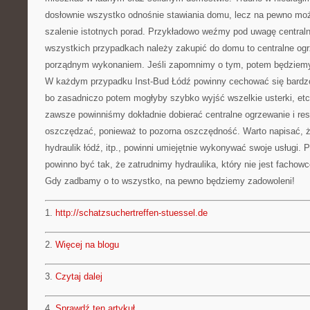
dosłownie wszystko odnośnie stawiania domu, lecz na pewno moż
szalenie istotnych porad. Przykładowo weźmy pod uwagę central
wszystkich przypadkach należy zakupić do domu to centralne ogr
porządnym wykonaniem. Jeśli zapomnimy o tym, potem będziemy
W każdym przypadku Inst-Bud Łódź powinny cechować się bard
bo zasadniczo potem mogłyby szybko wyjść wszelkie usterki, etc. 
zawsze powinniśmy dokładnie dobierać centralne ogrzewanie i resz
oszczędzać, ponieważ to pozorna oszczędność. Warto napisać, 
hydraulik łódź, itp., powinni umiejętnie wykonywać swoje usługi. 
powinno być tak, że zatrudnimy hydraulika, który nie jest fachowc
Gdy zadbamy o to wszystko, na pewno będziemy zadowoleni!
1.
http://schatzsuchertreffen-stuessel.de
2.
Więcej na blogu
3.
Czytaj dalej
4.
Sprawdź ten artykuł