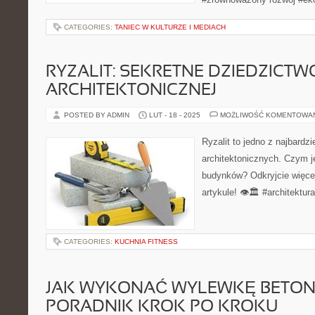
CATEGORIES:
TANIEC W KULTURZE I MEDIACH
RYZALIT: SEKRETNE DZIEDZICTW
ARCHITEKTONICZNEJ
POSTED BY ADMIN
LUT - 18 - 2025
MOŻLIWOŚĆ KOMENTOWA
Ryzalit to jedno z najbardz
architektonicznych. Czym j
budynków? Odkryjcie więc
artykule! 👁️🏛️ #architektur
CATEGORIES:
KUCHNIA FITNESS
JAK WYKONAĆ WYLEWKĘ BETO
PORADNIK KROK PO KROKU