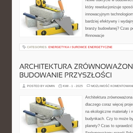
który rewolucjonizuje spos
innowacyjnym technologiom
bardziej efektywny i wydajn
branży budowlanej? Czas p
#innowacje
CATEGORIES:
ENERGETYKA I SUROWCE ENERGETYCZNE
ARCHITEKTURA ZRÓWNOWAŻON
BUDOWANIE PRZYSZŁOŚCI
POSTED BY ADMIN
KWI - 1 - 2025
MOŻLIWOŚĆ KOMENTOWAN
Architektura zrównoważona 
dlaczego coraz więcej proje
na ekologiczne materiały i 
budynkach. Czy to może by
planety? Czas to sprawdzić!
#zrównoważony rozwój #ek