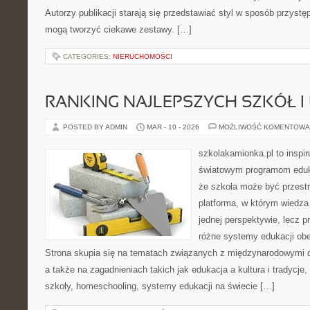
Autorzy publikacji starają się przedstawiać styl w sposób przystę
mogą tworzyć ciekawe zestawy. […]
CATEGORIES:
NIERUCHOMOŚCI
RANKING NAJLEPSZYCH SZKÓŁ I
POSTED BY ADMIN
MAR - 10 - 2026
MOŻLIWOŚĆ KOMENTOWA
szkolakamionka.pl to inspi
światowym programom eduk
że szkoła może być przestr
platforma, w którym wiedza
jednej perspektywie, lecz p
różne systemy edukacji ob
Strona skupia się na tematach związanych z międzynarodowymi 
a także na zagadnieniach takich jak edukacja a kultura i tradycje
szkoły, homeschooling, systemy edukacji na świecie […]