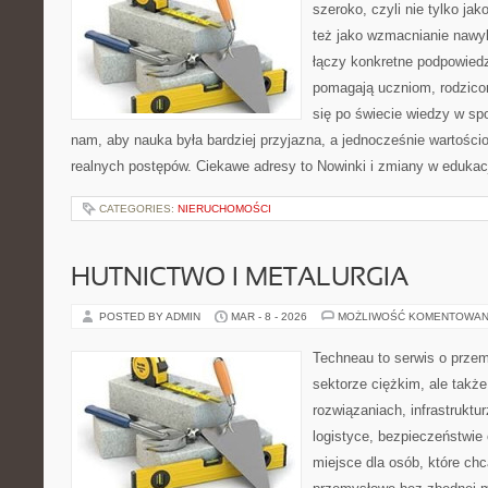
szeroko, czyli nie tylko jak
też jako wzmacnianie nawy
łączy konkretne podpowiedz
pomagają uczniom, rodzic
się po świecie wiedzy w sp
nam, aby nauka była bardziej przyjazna, a jednocześnie wartościo
realnych postępów. Ciekawe adresy to Nowinki i zmiany w edukacj
CATEGORIES:
NIERUCHOMOŚCI
HUTNICTWO I METALURGIA
POSTED BY ADMIN
MAR - 8 - 2026
MOŻLIWOŚĆ KOMENTOWAN
Techneau to serwis o prze
sektorze ciężkim, ale także
rozwiązaniach, infrastruktu
logistyce, bezpieczeństwie o
miejsce dla osób, które ch