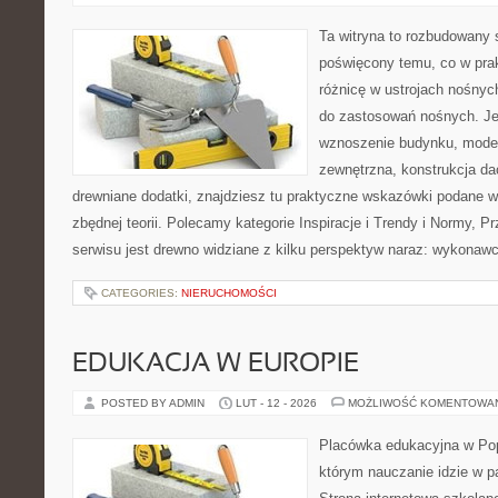
Ta witryna to rozbudowany 
poświęcony temu, co w prak
różnicę w ustrojach nośnyc
do zastosowań nośnych. Jeż
wznoszenie budynku, moder
zewnętrzna, konstrukcja da
drewniane dodatki, znajdziesz tu praktyczne wskazówki podane 
zbędnej teorii. Polecamy kategorie Inspiracje i Trendy i Normy, 
serwisu jest drewno widziane z kilku perspektyw naraz: wykonawcz
CATEGORIES:
NIERUCHOMOŚCI
EDUKACJA W EUROPIE
POSTED BY ADMIN
LUT - 12 - 2026
MOŻLIWOŚĆ KOMENTOWA
Placówka edukacyjna w Pop
którym nauczanie idzie w p