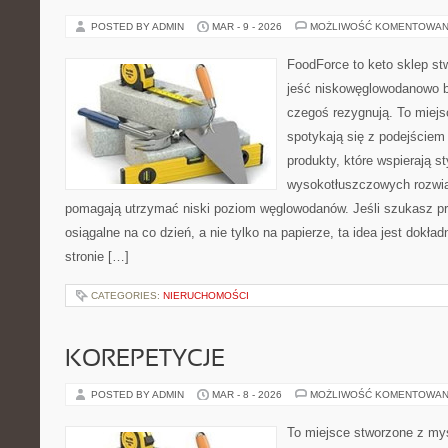
POSTED BY ADMIN
MAR - 9 - 2026
MOŻLIWOŚĆ KOMENTOWAN
FoodForce to keto sklep st
jeść niskowęglowodanowo b
czegoś rezygnują. To miejs
spotykają się z podejście
produkty, które wspierają st
wysokotłuszczowych rozwią
pomagają utrzymać niski poziom węglowodanów. Jeśli szukasz prz
osiągalne na co dzień, a nie tylko na papierze, ta idea jest dokła
stronie […]
CATEGORIES:
NIERUCHOMOŚCI
KOREPETYCJE
POSTED BY ADMIN
MAR - 8 - 2026
MOŻLIWOŚĆ KOMENTOWAN
To miejsce stworzone z myś