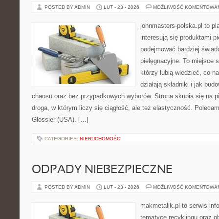
POSTED BY ADMIN
LUT - 23 - 2026
MOŻLIWOŚĆ KOMENTOWA
johnmasters-polska.pl to pl
interesują się produktami p
podejmować bardziej świa
pielęgnacyjne. To miejsce 
którzy lubią wiedzieć, co na
działają składniki i jak bu
chaosu oraz bez przypadkowych wyborów. Strona skupia się na pi
droga, w którym liczy się ciągłość, ale też elastyczność. Polecam
Glossier (USA). […]
CATEGORIES:
NIERUCHOMOŚCI
ODPADY NIEBEZPIECZNE
POSTED BY ADMIN
LUT - 23 - 2026
MOŻLIWOŚĆ KOMENTOWA
makmetalik.pl to serwis in
tematyce recyklingu oraz 