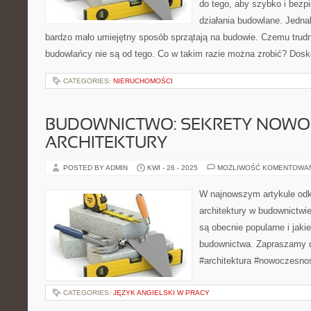
do tego, aby szybko i bezp
działania budowlane. Jedn
bardzo mało umiejętny sposób sprzątają na budowie. Czemu trudn
budowlańcy nie są od tego. Co w takim razie można zrobić? Dos
CATEGORIES:
NIERUCHOMOŚCI
BUDOWNICTWO: SEKRETY NOWO
ARCHITEKTURY
POSTED BY ADMIN
KWI - 26 - 2025
MOŻLIWOŚĆ KOMENTOWA
W najnowszym artykule odk
architektury w budownictwie
są obecnie popularne i jaki
budownictwa. Zapraszamy d
#architektura #nowoczesno
CATEGORIES:
JĘZYK ANGIELSKI W PRACY