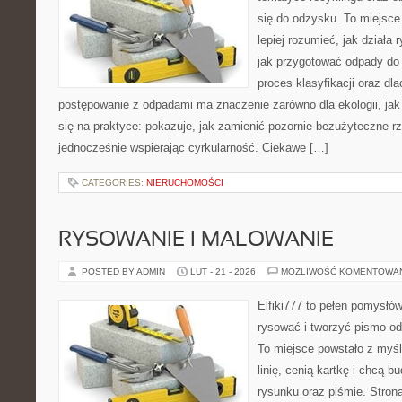
się do odzysku. To miejsce 
lepiej rozumieć, jak działa
jak przygotować odpady do 
proces klasyfikacji oraz dl
postępowanie z odpadami ma znaczenie zarówno dla ekologii, jak 
się na praktyce: pokazuje, jak zamienić pozornie bezużyteczne r
jednocześnie wspierając cyrkularność. Ciekawe […]
CATEGORIES:
NIERUCHOMOŚCI
RYSOWANIE I MALOWANIE
POSTED BY ADMIN
LUT - 21 - 2026
MOŻLIWOŚĆ KOMENTOWA
Elfiki777 to pełen pomysłów
rysować i tworzyć pismo o
To miejsce powstało z myśl
linię, cenią kartkę i chcą 
rysunku oraz piśmie. Stron