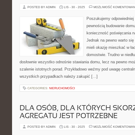
POSTED BY ADMIN
LIS - 30 - 2025
MOŻLIWOŚĆ KOMENTOWAN
Poszukujemy odpowiedniej 
pewnością budowanie domu t
konieczność poświęcania n
Jednak na pewno warto się 
mieli okazję mieszkać w ł
domostwie. Trudno w niedłu
dosłownie wszystko odnośnie stawiania domu, lecz na pewno moż
szalenie istotnych porad. Przykładowo weźmy pod uwagę central
wszystkich przypadkach należy zakupić […]
CATEGORIES:
NIERUCHOMOŚCI
DLA OSÓB, DLA KTÓRYCH SKORZ
AGREGATU JEST POTRZEBNE
POSTED BY ADMIN
LIS - 30 - 2025
MOŻLIWOŚĆ KOMENTOWAN