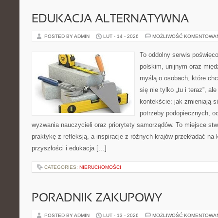
EDUKACJA ALTERNATYWNA
POSTED BY ADMIN
LUT - 14 - 2026
MOŻLIWOŚĆ KOMENTOWA
To oddolny serwis poświęco
polskim, unijnym oraz mię
myślą o osobach, które chc
się nie tylko „tu i teraz”, 
kontekście: jak zmieniają s
potrzeby podopiecznych, oc
wyzwania nauczycieli oraz priorytety samorządów. To miejsce stw
praktykę z refleksją, a inspiracje z różnych krajów przekładać n
przyszłości i edukacja […]
CATEGORIES:
NIERUCHOMOŚCI
PORADNIK ZAKUPOWY
POSTED BY ADMIN
LUT - 13 - 2026
MOŻLIWOŚĆ KOMENTOWA