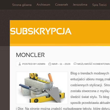
Archiwum
Czwartek
Jerozolima
Strona główna
Spis Treści
SUBSKRYPCJA
MONCLER
POSTED BY ADMIN
MAR - 11 - 2026
MOŻLIWOŚĆ KOMENTOWA
Blog o trendach modowych 
entuzjaści ubioru mogą zn
codziennych stylizacji. Str
została stworzona z myślą 
śledzić świat stylu. To blo
sposób przedstawia aktualn
i Dior. Na stronie można znaleźć rozbudowane teksty, które dotycz