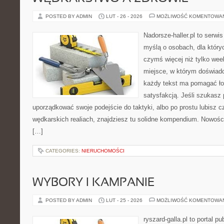
POSTED BY ADMIN
LUT - 26 - 2026
MOŻLIWOŚĆ KOMENTOWA
Nadorsze-haller.pl to serwi
myślą o osobach, dla który
czymś więcej niż tylko we
miejsce, w którym doświadc
każdy tekst ma pomagać ło
satysfakcją. Jeśli szukasz
uporządkować swoje podejście do taktyki, albo po prostu lubisz c
wędkarskich realiach, znajdziesz tu solidne kompendium. Nowości
[…]
CATEGORIES:
NIERUCHOMOŚCI
WYBORY I KAMPANIE
POSTED BY ADMIN
LUT - 25 - 2026
MOŻLIWOŚĆ KOMENTOWA
ryszard-galla.pl to portal p