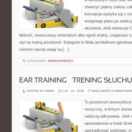
stworzyć piękny zielony za
koncepcja spotyka się z r
wstępnego planu po selekcj
akcentów. Jeśli interesuje
lekkość, nowoczesny minimalizm albo ogród skalny, znajdziesz tu
styl na realną przestrzeń. Kategorie to Mała architektura ogrodow
centrum naszej uwagi są […]
CATEGORIES:
NIERUCHOMOŚCI
EAR TRAINING – TRENING SŁUCHU
POSTED BY ADMIN
LUT - 16 - 2026
MOŻLIWOŚĆ KOMENTOWA
To przestrzeń stworzyliśmy
muzyczny, w którym doświa
radością odkrywania. Jeśli
wprowadzenia w świat dźwi
uporządkować podstawy, zna