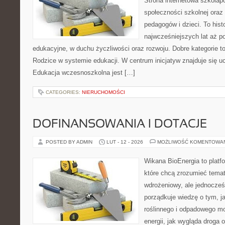
Strona internetowa szkolap
społeczności szkolnej oraz
pedagogów i dzieci. To his
najwcześniejszych lat aż 
edukacyjne, w duchu życzliwości oraz rozwoju. Dobre kategorie t
Rodzice w systemie edukacji. W centrum inicjatyw znajduje się uc
Edukacja wczesnoszkolna jest […]
CATEGORIES:
NIERUCHOMOŚCI
DOFINANSOWANIA I DOTACJE
POSTED BY ADMIN
LUT - 12 - 2026
MOŻLIWOŚĆ KOMENTOWA
Wikana BioEnergia to platf
które chcą zrozumieć temat
wdrożeniowy, ale jednocześn
porządkuje wiedzę o tym, 
roślinnego i odpadowego mo
energii, jak wygląda droga o