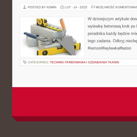
POSTED BY ADMIN
LUT - 14 - 2025
MOŻLIWOŚĆ KOMENTOWA
W dzisiejszym artykule dow
wylewkę betonową krok po
poradnika każdy będzie móg
tego zadania. Odkryj niezbę
#remont#wylewka#beton
CATEGORIES:
TECHNIKI FARBOWANIA I OZDABIANIA TKANIN