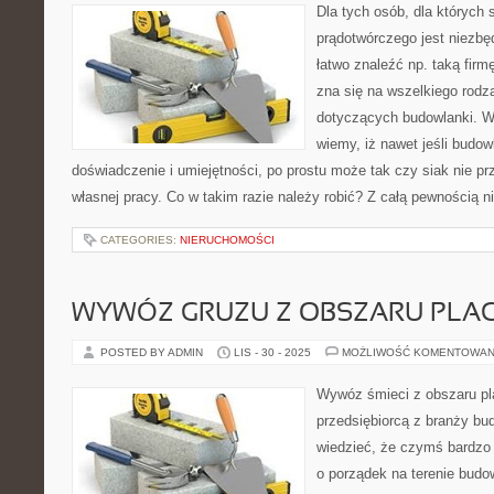
Dla tych osób, dla których 
prądotwórczego jest niezbę
łatwo znaleźć np. taką firm
zna się na wszelkiego rodz
dotyczących budowlanki. 
wiemy, iż nawet jeśli budo
doświadczenie i umiejętności, po prostu może tak czy siak nie pr
własnej pracy. Co w takim razie należy robić? Z całą pewnością 
CATEGORIES:
NIERUCHOMOŚCI
WYWÓZ GRUZU Z OBSZARU PLA
POSTED BY ADMIN
LIS - 30 - 2025
MOŻLIWOŚĆ KOMENTOWAN
Wywóz śmieci z obszaru pla
przedsiębiorcą z branży bu
wiedzieć, że czymś bardzo 
o porządek na terenie bud