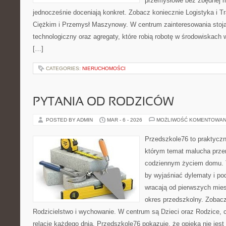
przemysłowe bez zbędnej m
jednocześnie doceniają konkret. Zobacz koniecznie Logistyka i T
Ciężkim i Przemysł Maszynowy. W centrum zainteresowania stoją
technologiczny oraz agregaty, które robią robotę w środowiskach
[…]
CATEGORIES:
NIERUCHOMOŚCI
PYTANIA OD RODZICÓW
POSTED BY ADMIN
MAR - 6 - 2026
MOŻLIWOŚĆ KOMENTOWAN
Przedszkole76 to praktyczny
którym temat malucha przen
codziennym życiem domu. T
by wyjaśniać dylematy i po
wracają od pierwszych mie
okres przedszkolny. Zobacz
Rodzicielstwo i wychowanie. W centrum są Dzieci oraz Rodzice, cz
relację każdego dnia. Przedszkole76 pokazuje, że opieka nie jest 