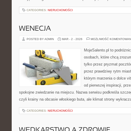
CATEGORIES:
NIERUCHOMOŚCI
WENECJA
POSTED BY ADMIN
MAR - 2 - 2026
MOŻLIWOŚĆ KOMENTOWAN
MojeSalento.pl to podróżni
osobach, które chcą zrozu
tylko przez pryzmat pocztó
przez prawdziwy rytm miast
którym marzenia o dolce vit
od pierwszej inspiracji, pr
spokojne zwiedzanie na miejscu. Nazwa serwisu podkreśla szczeg
czyli krainy na obcasie włoskiego buta, ale klimat strony wykracz
CATEGORIES:
NIERUCHOMOŚCI
WĘDKARSTWO A ZDROWIE