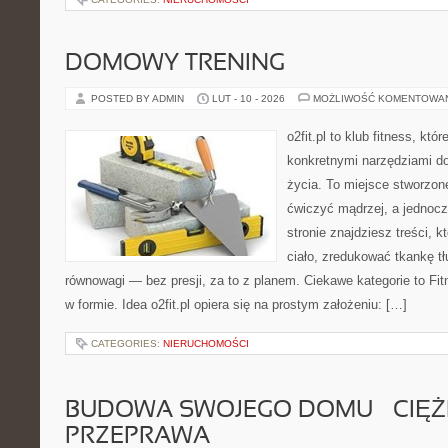
DOMOWY TRENING
POSTED BY ADMIN
LUT - 10 - 2026
MOŻLIWOŚĆ KOMENTOWA
o2fit.pl to klub fitness, kt
konkretnymi narzędziami do
życia. To miejsce stworzon
ćwiczyć mądrzej, a jednocz
stronie znajdziesz treści,
ciało, zredukować tkankę t
równowagi — bez presji, za to z planem. Ciekawe kategorie to Fi
w formie. Idea o2fit.pl opiera się na prostym założeniu: […]
CATEGORIES:
NIERUCHOMOŚCI
BUDOWA SWOJEGO DOMU – CIĘ
PRZEPRAWA