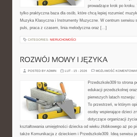
prowadzące krok po kroku. T
tylko praktyczna baza dla osób, które chcą lepiej rozumieć muzy
Muzyka Klasyczna i Instrumenty Muzyczne. W centrum serwisu są
puls, praca z czasem, linia melodyczna oraz […]
CATEGORIES:
NIERUCHOMOŚCI
ROZWÓJ MOWY I JĘZYKA
POSTED BY ADMIN
LUT - 15 - 2026
MOŻLIWOŚĆ KOMENTOWA
Przedszkole309 to strona 
edukacji przedszkolnej ora
pierwszych latach rozwoju
To przestrzeń, w którym o
osoby wspierające dzieci z
dotyczące organizacji życi
kształtowania umiejętności dziecka od wieku żłobkowego aż po pi
także Komunikacja z dzieckiem i Przedszkole309. Ideą serwisu j