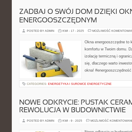
ZADBAJ O SWÓJ DOM DZIĘKI O
ENERGOOSZCZĘDNYM
POSTED BY ADMIN
KWI - 17 - 2025
MOŻLIWOŚĆ KOMENTOWA
Okna energooszczędne to k
komfortu w Twoim domu. Dz
izolację termiczną i ograni
się, dlaczego warto inwes
okna! #energooszczędność
CATEGORIES:
ENERGETYKA I SUROWCE ENERGETYCZNE
NOWE ODKRYCIE: PUSTAK CERAM
REWOLUCJA W BUDOWNICTWIE
POSTED BY ADMIN
KWI - 9 - 2025
MOŻLIWOŚĆ KOMENTOWAN
Nowe odkrycie w budownict