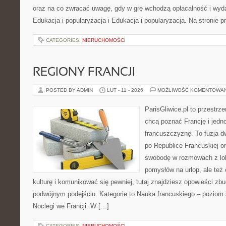
oraz na co zwracać uwagę, gdy w grę wchodzą opłacalność i wyda
Edukacja i popularyzacja i Edukacja i popularyzacja. Na stronie p
CATEGORIES:
NIERUCHOMOŚCI
REGIONY FRANCJI
POSTED BY ADMIN
LUT - 11 - 2026
MOŻLIWOŚĆ KOMENTOWA
ParisGliwice.pl to przestrz
chcą poznać Francję i jedn
francuszczyznę. To fuzja 
po Republice Francuskiej or
swobodę w rozmowach z lok
pomysłów na urlop, ale też
kulturę i komunikować się pewniej, tutaj znajdziesz opowieści z
podwójnym podejściu. Kategorie to Nauka francuskiego – poziom 
Noclegi we Francji. W […]
CATEGORIES:
NIERUCHOMOŚCI