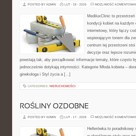
POSTED BY ADMIN
LUT - 18 - 2026
MOŻLIWOŚĆ KOMENTOWA
MediluxClinic to przestrzeń
kondycji kobiet na każdym e
internetowy, który łączy c
wspierającym tonem dla z
centrum tej przestrzeni sto
decyzje oraz lepsze rozumi
powstają tak, aby porządkować informacje tematy, które często b
jednocześnie dotykają intymności. Kategorie Młoda kobieta – dora
ginekologa i Styl życia a […]
CATEGORIES:
NIERUCHOMOŚCI
ROŚLINY OZDOBNE
POSTED BY ADMIN
LUT - 17 - 2026
MOŻLIWOŚĆ KOMENTOWA
Hellerówka to poradnikowy
w określonym stylu oraz w