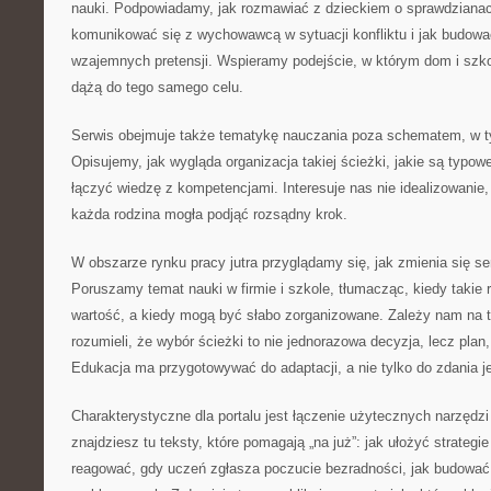
nauki. Podpowiadamy, jak rozmawiać z dzieckiem o sprawdzianach
komunikować się z wychowawcą w sytuacji konfliktu i jak budow
wzajemnych pretensji. Wspieramy podejście, w którym dom i szkoł
dążą do tego samego celu.
Serwis obejmuje także tematykę nauczania poza schematem, w 
Opisujemy, jak wygląda organizacja takiej ścieżki, jakie są typow
łączyć wiedzę z kompetencjami. Interesuje nas nie idealizowanie,
każda rodzina mogła podjąć rozsądny krok.
W obszarze rynku pracy jutra przyglądamy się, jak zmienia się 
Poruszamy temat nauki w firmie i szkole, tłumacząc, kiedy takie 
wartość, a kiedy mogą być słabo zorganizowane. Zależy nam na t
rozumieli, że wybór ścieżki to nie jednorazowa decyzja, lecz plan
Edukacja ma przygotowywać do adaptacji, a nie tylko do zdania 
Charakterystyczne dla portalu jest łączenie użytecznych narzędzi 
znajdziesz tu teksty, które pomagają „na już”: jak ułożyć strategie 
reagować, gdy uczeń zgłasza poczucie bezradności, jak budować