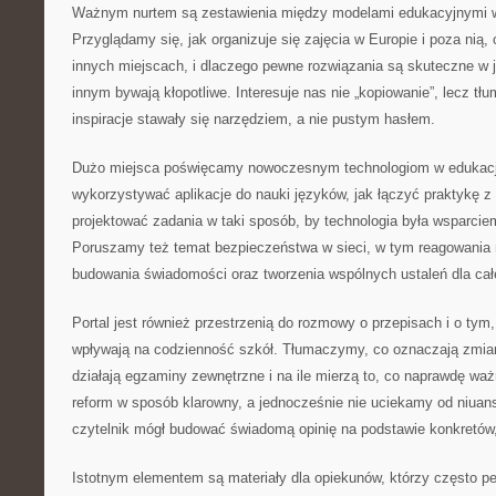
Ważnym nurtem są zestawienia między modelami edukacyjnymi w
Przyglądamy się, jak organizuje się zajęcia w Europie i poza nią, 
innych miejscach, i dlaczego pewne rozwiązania są skuteczne w 
innym bywają kłopotliwe. Interesuje nas nie „kopiowanie”, lecz tłu
inspiracje stawały się narzędziem, a nie pustym hasłem.
Dużo miejsca poświęcamy nowoczesnym technologiom w edukacji
wykorzystywać aplikacje do nauki języków, jak łączyć praktykę z
projektować zadania w taki sposób, by technologia była wsparcie
Poruszamy też temat bezpieczeństwa w sieci, w tym reagowania
budowania świadomości oraz tworzenia wspólnych ustaleń dla cał
Portal jest również przestrzenią do rozmowy o przepisach i o ty
wpływają na codzienność szkół. Tłumaczymy, co oznaczają zmiany
działają egzaminy zewnętrzne i na ile mierzą to, co naprawdę wa
reform w sposób klarowny, a jednocześnie nie uciekamy od niuan
czytelnik mógł budować świadomą opinię na podstawie konkretów,
Istotnym elementem są materiały dla opiekunów, którzy często pe