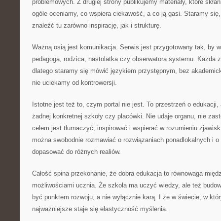
problemowych. Z drugiej strony publikujemy materiały, które skła
ogóle oceniamy, co wspiera ciekawość, a co ją gasi. Staramy się,
znaleźć tu zarówno inspirację, jak i strukturę.
Ważną osią jest komunikacja. Serwis jest przygotowany tak, by ws
pedagoga, rodzica, nastolatka czy obserwatora systemu. Każda z
dlatego staramy się mówić językiem przystępnym, bez akademick
nie uciekamy od kontrowersji.
Istotne jest też to, czym portal nie jest. To przestrzeń o edukacji, 
żadnej konkretnej szkoły czy placówki. Nie udaje organu, nie zastę
celem jest tłumaczyć, inspirować i wspierać w rozumieniu zjawis
można swobodnie rozmawiać o rozwiązaniach ponadlokalnych i o p
dopasować do różnych realiów.
Całość spina przekonanie, że dobra edukacja to równowaga mię
możliwościami ucznia. Że szkoła ma uczyć wiedzy, ale też bud
być punktem rozwoju, a nie wyłącznie karą. I że w świecie, w kt
najważniejsze staje się elastyczność myślenia.