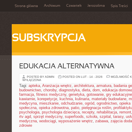
Archiwum
Czwartek
Jerozolima
Strona główna
Spis Treści
SUBSKRYPCJA
EDUKACJA ALTERNATYWNA
POSTED BY ADMIN
POSTED ON LUT - 14 - 2026
MOŻLIWOŚĆ 
WYŁĄCZONA
Tagi:
apteka
,
Aranżacja wnętrz
,
architektura
,
armatura
,
badania g
budownictwo
,
choroby
,
diagnostyka
,
dieta
,
dom
,
edukacja domow
farmacja
,
fitness medyczny
,
genetyka
,
gotowanie
,
gry edukacyjne
kawiarnie
,
korepetycje
,
kuchnia
,
kulinaria
,
materiały budowlane
,
m
medycyna
,
mieszkanie
,
odchudzanie
,
ogród
,
ogrodnictwo
,
opieka
społeczna
,
opieka zdrowotna
,
patio
,
pielęgnacja roślin
,
profilaktyk
psychologia
,
psychologia dziecięca
,
recepty
,
rehabilitacja
,
remont
rtv agd
,
sprzęt medyczny
,
superfoods
,
szkoła
,
szpital
,
tarasy
,
usł
medyczna
,
wodociągi
,
wyposażenie wnętrz
,
zabawa
,
zajęcia dod
zdrowie