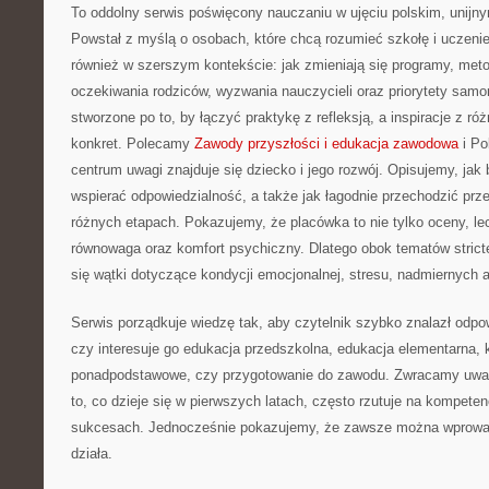
To oddolny serwis poświęcony nauczaniu w ujęciu polskim, unij
Powstał z myślą o osobach, które chcą rozumieć szkołę i uczenie si
również w szerszym kontekście: jak zmieniają się programy, met
oczekiwania rodziców, wyzwania nauczycieli oraz priorytety samo
stworzone po to, by łączyć praktykę z refleksją, a inspiracje z r
konkret. Polecamy
Zawody przyszłości i edukacja zawodowa
i Po
centrum uwagi znajduje się dziecko i jego rozwój. Opisujemy, ja
wspierać odpowiedzialność, a także jak łagodnie przechodzić prze
różnych etapach. Pokazujemy, że placówka to nie tylko oceny, le
równowaga oraz komfort psychiczny. Dlatego obok tematów strict
się wątki dotyczące kondycji emocjonalnej, stresu, nadmiernych a
Serwis porządkuje wiedzę tak, aby czytelnik szybko znalazł odpo
czy interesuje go edukacja przedszkolna, edukacja elementarna, 
ponadpodstawowe, czy przygotowanie do zawodu. Zwracamy uwa
to, co dzieje się w pierwszych latach, często rzutuje na kompeten
sukcesach. Jednocześnie pokazujemy, że zawsze można wprowadz
działa.