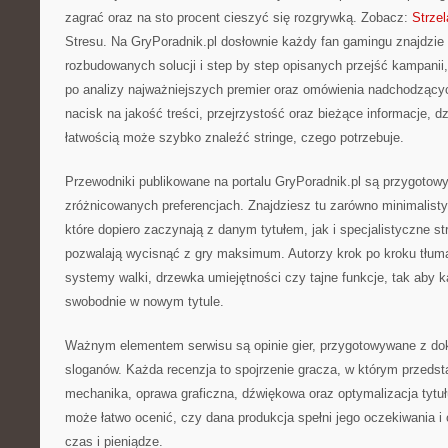
zagrać oraz na sto procent cieszyć się rozgrywką. Zobacz:
Strzel
Stresu. Na GryPoradnik.pl dosłownie każdy fan gamingu znajdzie 
rozbudowanych solucji i step by step opisanych przejść kampanii,
po analizy najważniejszych premier oraz omówienia nadchodzących
nacisk na jakość treści, przejrzystość oraz bieżące informacje, d
łatwością może szybko znaleźć stringe, czego potrzebuje.
Przewodniki publikowane na portalu GryPoradnik.pl są przygotow
zróżnicowanych preferencjach. Znajdziesz tu zarówno minimalist
które dopiero zaczynają z danym tytułem, jak i specjalistyczne strat
pozwalają wycisnąć z gry maksimum. Autorzy krok po kroku tłum
systemy walki, drzewka umiejętności czy tajne funkcje, tak aby 
swobodnie w nowym tytule.
Ważnym elementem serwisu są opinie gier, przygotowywane z dok
sloganów. Każda recenzja to spojrzenie gracza, w którym przedsta
mechanika, oprawa graficzna, dźwiękowa oraz optymalizacja tytuł
może łatwo ocenić, czy dana produkcja spełni jego oczekiwania i
czas i pieniądze.