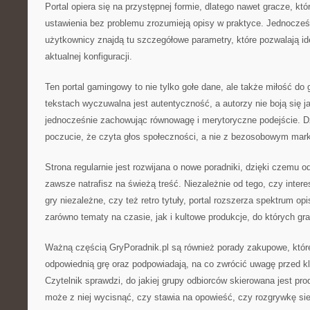
Portal opiera się na przystępnej formie, dlatego nawet gracze, któ
ustawienia bez problemu zrozumieją opisy w praktyce. Jednocześ
użytkownicy znajdą tu szczegółowe parametry, które pozwalają id
aktualnej konfiguracji.
Ten portal gamingowy to nie tylko gołe dane, ale także miłość do 
tekstach wyczuwalna jest autentyczność, a autorzy nie boją się 
jednocześnie zachowując równowagę i merytoryczne podejście. D
poczucie, że czyta głos społeczności, a nie z bezosobowym mark
Strona regularnie jest rozwijana o nowe poradniki, dzięki czemu o
zawsze natrafisz na świeżą treść. Niezależnie od tego, czy intere
gry niezależne, czy też retro tytuły, portal rozszerza spektrum o
zarówno tematy na czasie, jak i kultowe produkcje, do których gr
Ważną częścią GryPoradnik.pl są również porady zakupowe, któ
odpowiednią grę oraz podpowiadają, na co zwrócić uwagę przed kl
Czytelnik sprawdzi, do jakiej grupy odbiorców skierowana jest prod
może z niej wycisnąć, czy stawia na opowieść, czy rozgrywkę sie