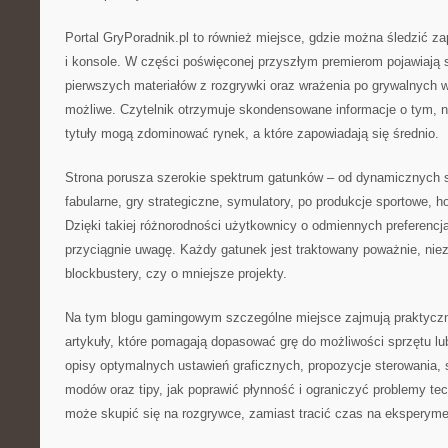
Portal GryPoradnik.pl to również miejsce, gdzie można śledzić z
i konsole. W części poświęconej przyszłym premierom pojawiają si
pierwszych materiałów z rozgrywki oraz wrażenia po grywalnych wer
możliwe. Czytelnik otrzymuje skondensowane informacje o tym, n
tytuły mogą zdominować rynek, a które zapowiadają się średnio.
Strona porusza szerokie spektrum gatunków – od dynamicznych s
fabularne, gry strategiczne, symulatory, po produkcje sportowe, ho
Dzięki takiej różnorodności użytkownicy o odmiennych preferenc
przyciągnie uwagę. Każdy gatunek jest traktowany poważnie, niez
blockbustery, czy o mniejsze projekty.
Na tym blogu gamingowym szczególne miejsce zajmują praktycz
artykuły, które pomagają dopasować grę do możliwości sprzętu lub
opisy optymalnych ustawień graficznych, propozycje sterowania, 
modów oraz tipy, jak poprawić płynność i ograniczyć problemy te
może skupić się na rozgrywce, zamiast tracić czas na eksperyme