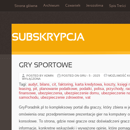
Archiwum
Czwartek
Jerozolima
Strona główna
Spis Treści
SUBSKRYPCJA
GRY SPORTOWE
POSTED BY ADMIN
POSTED ON GRU - 5 - 2025
MOŻLIWOŚĆ 
WYŁĄCZONA
Tagi:
audyt
,
bilans
,
cit
,
faktoring
,
karta kredytowa
,
koszty
,
księgi
leasing
,
pit
,
planowanie podatkowe
,
podatki
,
polisa
,
przychody
,
ra
finansowe
,
ubezpieczenia
,
ubezpieczenie domu
,
ubezpieczenie na
samochodu
,
ubezpieczenie zdrowotne
,
vat
GryPoradnik.pl to kompleksowy portal dla graczy, który zbiera w 
omówienia oraz przedpremierowe prezentacje gier na komputery os
konsolowe. To strona, gdzie nowi gracze oraz doświadczeni gracz
informacje, konkretne wskazówki i wyważone opinie, które poma