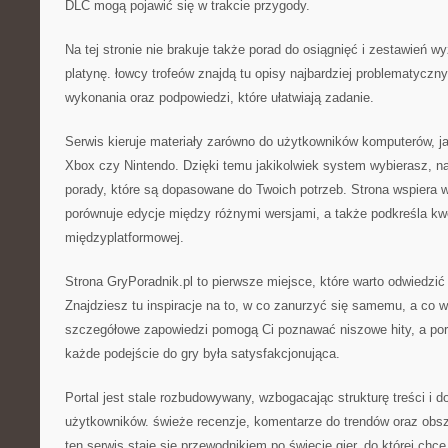
DLC mogą pojawić się w trakcie przygody.
Na tej stronie nie brakuje także porad do osiągnięć i zestawień w
platynę. łowcy trofeów znajdą tu opisy najbardziej problematyczn
wykonania oraz podpowiedzi, które ułatwiają zadanie.
Serwis kieruje materiały zarówno do użytkowników komputerów, ja
Xbox czy Nintendo. Dzięki temu jakikolwiek system wybierasz, na 
porady, które są dopasowane do Twoich potrzeb. Strona wspiera w
porównuje edycje między różnymi wersjami, a także podkreśla kw
międzyplatformowej.
Strona GryPoradnik.pl to pierwsze miejsce, które warto odwiedzi
Znajdziesz tu inspiracje na to, w co zanurzyć się samemu, a co w
szczegółowe zapowiedzi pomogą Ci poznawać niszowe hity, a por
każde podejście do gry była satysfakcjonująca.
Portal jest stale rozbudowywany, wzbogacając strukturę treści i 
użytkowników. świeże recenzje, komentarze do trendów oraz obsze
ten serwis staje się przewodnikiem po świecie gier, do której chce