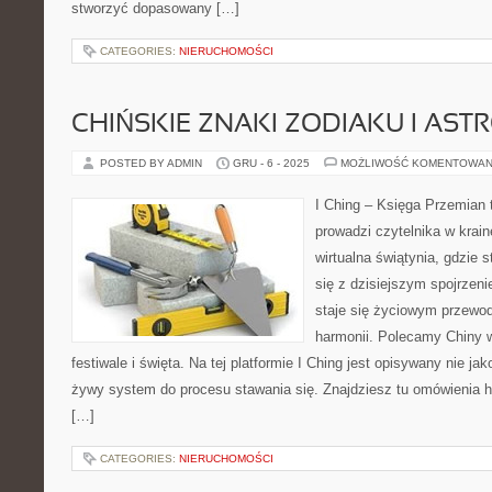
stworzyć dopasowany […]
CATEGORIES:
NIERUCHOMOŚCI
CHIŃSKIE ZNAKI ZODIAKU I AST
POSTED BY ADMIN
GRU - 6 - 2025
MOŻLIWOŚĆ KOMENTOWAN
I Ching – Księga Przemian t
prowadzi czytelnika w krai
wirtualna świątynia, gdzie 
się z dzisiejszym spojrzen
staje się życiowym przewo
harmonii. Polecamy Chiny w
festiwale i święta. Na tej platformie I Ching jest opisywany nie jak
żywy system do procesu stawania się. Znajdziesz tu omówienia 
[…]
CATEGORIES:
NIERUCHOMOŚCI