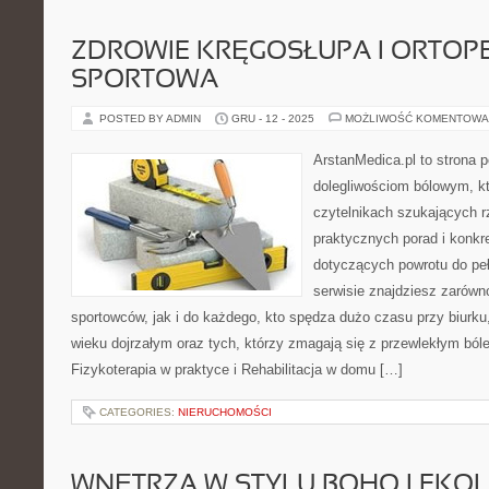
ZDROWIE KRĘGOSŁUPA I ORTOP
SPORTOWA
POSTED BY ADMIN
GRU - 12 - 2025
MOŻLIWOŚĆ KOMENTOWA
ArstanMedica.pl to strona p
dolegliwościom bólowym, kt
czytelnikach szukających rz
praktycznych porad i konk
dotyczących powrotu do pe
serwisie znajdziesz zarówn
sportowców, jak i do każdego, kto spędza dużo czasu przy biurku
wieku dojrzałym oraz tych, którzy zmagają się z przewlekłym ból
Fizykoterapia w praktyce i Rehabilitacja w domu […]
CATEGORIES:
NIERUCHOMOŚCI
WNĘTRZA W STYLU BOHO I EKO