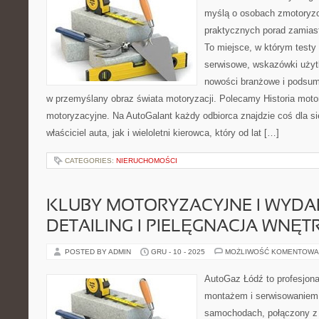
myślą o osobach zmotoryzo
praktycznych porad zamias
To miejsce, w którym testy
serwisowe, wskazówki użyt
nowości branżowe i podsum
w przemyślany obraz świata motoryzacji. Polecamy Historia motor
motoryzacyjne. Na AutoGalant każdy odbiorca znajdzie coś dla s
właściciel auta, jak i wieloletni kierowca, który od lat […]
CATEGORIES:
NIERUCHOMOŚCI
KLUBY MOTORYZACYJNE I WYDAR
DETAILING I PIELĘGNACJA WNĘT
POSTED BY ADMIN
GRU - 10 - 2025
MOŻLIWOŚĆ KOMENTOWA
AutoGaz Łódź to profesjona
montażem i serwisowaniem 
samochodach, połączony z