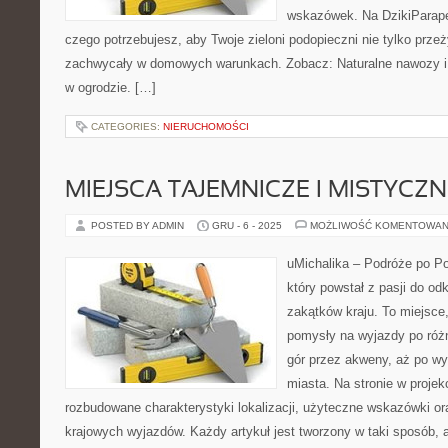
wskazówek. Na DzikiParape
czego potrzebujesz, aby Twoje zieloni podopieczni nie tylko przeż
zachwycały w domowych warunkach. Zobacz: Naturalne nawozy i śr
w ogrodzie. […]
CATEGORIES:
NIERUCHOMOŚCI
MIEJSCA TAJEMNICZE I MISTYCZN
POSTED BY ADMIN
GRU - 6 - 2025
MOŻLIWOŚĆ KOMENTOWAN
uMichalika – Podróże po Po
który powstał z pasji do o
zakątków kraju. To miejsce,
pomysły na wyjazdy po różn
gór przez akweny, aż po wy
miasta. Na stronie w proje
rozbudowane charakterystyki lokalizacji, użyteczne wskazówki ora
krajowych wyjazdów. Każdy artykuł jest tworzony w taki sposób, a