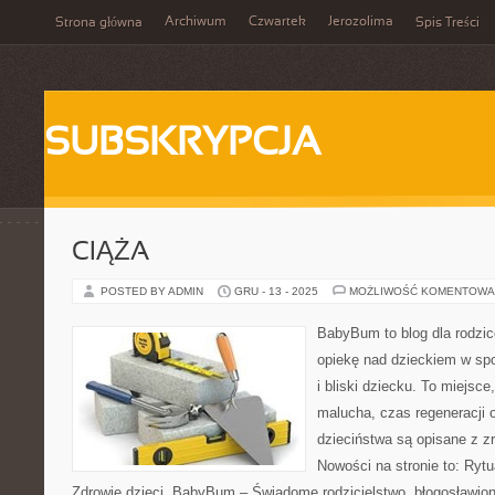
Archiwum
Czwartek
Jerozolima
Strona główna
Spis Treści
SUBSKRYPCJA
CIĄŻA
POSTED BY ADMIN
GRU - 13 - 2025
MOŻLIWOŚĆ KOMENTOWA
BabyBum to blog dla rodzi
opiekę nad dzieckiem w spo
i bliski dziecku. To miejsc
malucha, czas regeneracji o
dzieciństwa są opisane z z
Nowości na stronie to: Rytua
Zdrowie dzieci. BabyBum – Świadome rodzicielstwo, błogosławion