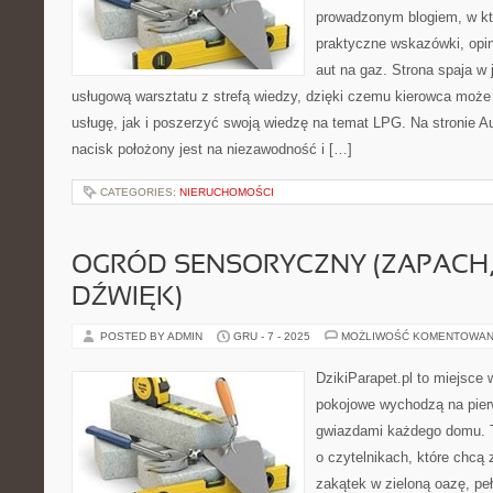
prowadzonym blogiem, w kt
praktyczne wskazówki, opin
aut na gaz. Strona spaja w
usługową warsztatu z strefą wiedzy, dzięki czemu kierowca moż
usługę, jak i poszerzyć swoją wiedzę na temat LPG. Na stronie 
nacisk położony jest na niezawodność i […]
CATEGORIES:
NIERUCHOMOŚCI
OGRÓD SENSORYCZNY (ZAPACH,
DŹWIĘK)
POSTED BY ADMIN
GRU - 7 - 2025
MOŻLIWOŚĆ KOMENTOWAN
DzikiParapet.pl to miejsce 
pokojowe wychodzą na pierw
gwiazdami każdego domu. T
o czytelnikach, które chcą
zakątek w zieloną oazę, pe