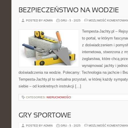
BEZPIECZEŃSTWO NA WODZIE
POSTED BY ADMIN
GRU - 5 - 2025
MOŻLIWOŚĆ KOMENTOWAN
Tempesta-Jachty.pl – Rejsy
to portal, w którym fascyn
z doświadczeniem i pomysła
internetowa, stworzona z m
żeglarstwa, które chcą prz
wynajmować jachty i jedno
doświadczenia na wodzie. Polecamy: Technologia na jachcie i Be
Tempesta-Jachty.pl to wirtualna przystań, w której każdy sympaty
siebie – od konkretnych instrukcji […]
CATEGORIES:
NIERUCHOMOŚCI
GRY SPORTOWE
POSTED BY ADMIN
GRU - 5 - 2025
MOŻLIWOŚĆ KOMENTOWAN