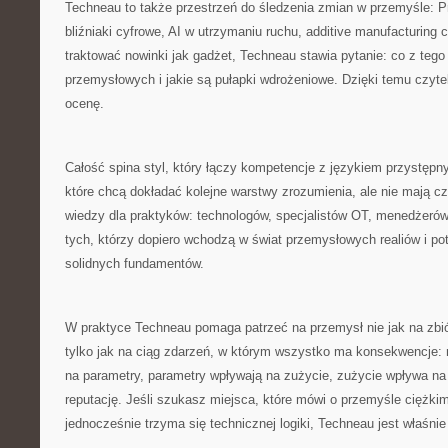
Techneau to także przestrzeń do śledzenia zmian w przemyśle: P
bliźniaki cyfrowe, AI w utrzymaniu ruchu, additive manufacturing
traktować nowinki jak gadżet, Techneau stawia pytanie: co z teg
przemysłowych i jakie są pułapki wdrożeniowe. Dzięki temu czyte
ocenę.
Całość spina styl, który łączy kompetencje z językiem przystępn
które chcą dokładać kolejne warstwy zrozumienia, ale nie mają cz
wiedzy dla praktyków: technologów, specjalistów OT, menedżerów
tych, którzy dopiero wchodzą w świat przemysłowych realiów i po
solidnych fundamentów.
W praktyce Techneau pomaga patrzeć na przemysł nie jak na zbi
tylko jak na ciąg zdarzeń, w którym wszystko ma konsekwencje: 
na parametry, parametry wpływają na zużycie, zużycie wpływa na
reputację. Jeśli szukasz miejsca, które mówi o przemyśle ciężki
jednocześnie trzyma się technicznej logiki, Techneau jest właśnie