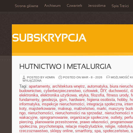
Archiwum
Czwartek
Jerozolima
Strona główna
Spis Treści
SUBSKRYPCJA
HUTNICTWO I METALURGIA
POSTED BY ADMIN
POSTED ON MAR - 8 - 2026
MOŻLIWOŚĆ 
WYŁĄCZONA
Tagi:
apartamenty
,
architektura wnętrz
,
automatyka
,
biura nieruc
budownictwo
,
cyberbezpieczenstwo
,
człowiek
,
DIY
,
duchowość
,
d
elektronika
,
elektronika użytkowa
,
etyka
,
filozofia
,
fitness urody
,
f
fundamenty
,
geodezja
,
gsm
,
hardware
,
higiena osobista
,
hobby
,
h
informatyka
,
inspekcje nieruchomości
,
integracja społeczna
,
inter
koty
,
majsterkowanie
,
makeup
,
małżeństwo
,
marki
,
maszyny bud
ngo
,
nieruchomości
,
nieruchomości na sprzedaż
,
nieruchomości 
wakacyjne
,
oprogramowanie
,
organizacje społeczne
,
outlety
,
perf
piercing
,
planowanie przestrzenne
,
prawo własności
,
programowan
społeczna
,
psychoterapia
,
relacje międzyludzkie
,
religie
,
robotyka
rzeczoznawstwo
,
sklepy online
,
smartfony
,
spa
,
społeczeństwo
,
s