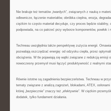
Nie brakuje też tematów „twardych”, związanych z nauką o materia
odlewnicze, łączenie materiałów, obróbka cieplna, erozja, degra
ciężkim to często materiał decyduje, czy proces będzie stabilny,
podpowiada, na co patrzeć przy wyborze komponentów, powłok i 
Techneau uwzględnia także perspektywę zużycia energii. Omawian
pozwalają oszczędzać energię: od odzysku ciepła, przez optymali
obciążenia. W tle pojawiają się wątki związane z redukcją emisji 
nowoczesny przemysł musi łączyć produktywność z realnymi sta
Równie istotne są zagadnienia bezpieczeństwa. Techneau w przy
tematy związane z analizą zagrożeń, blokadami, ATEX, osłonami 
której „bezpiecznie” znaczy też „efektywnie”. W ciężkim przemyś
dodatek, tylko fundament działania.