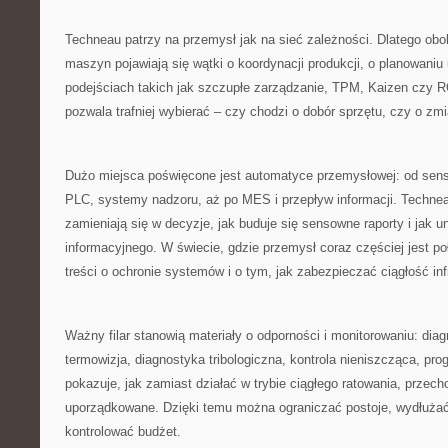
Techneau patrzy na przemysł jak na sieć zależności. Dlatego obok
maszyn pojawiają się wątki o koordynacji produkcji, o planowaniu
podejściach takich jak szczupłe zarządzanie, TPM, Kaizen czy R
pozwala trafniej wybierać – czy chodzi o dobór sprzętu, czy o zm
Dużo miejsca poświęcone jest automatyce przemysłowej: od sens
PLC, systemy nadzoru, aż po MES i przepływ informacji. Technea
zamieniają się w decyzje, jak buduje się sensowne raporty i jak 
informacyjnego. W świecie, gdzie przemysł coraz częściej jest po
treści o ochronie systemów i o tym, jak zabezpieczać ciągłość inf
Ważny filar stanowią materiały o odporności i monitorowaniu: dia
termowizja, diagnostyka tribologiczna, kontrola nieniszcząca, pr
pokazuje, jak zamiast działać w trybie ciągłego ratowania, przech
uporządkowane. Dzięki temu można ograniczać postoje, wydłużać 
kontrolować budżet.