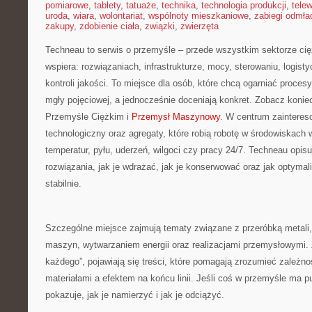
pomiarowe
,
tablety
,
tatuaże
,
technika
,
technologia produkcji
,
telew
uroda
,
wiara
,
wolontariat
,
wspólnoty mieszkaniowe
,
zabiegi odmła
zakupy
,
zdobienie ciała
,
związki
,
zwierzęta
Techneau to serwis o przemyśle – przede wszystkim sektorze cię
wspiera: rozwiązaniach, infrastrukturze, mocy, sterowaniu, logist
kontroli jakości. To miejsce dla osób, które chcą ogarniać proce
mgły pojęciowej, a jednocześnie doceniają konkret. Zobacz koniec
Przemyśle Ciężkim i
Przemysł Maszynowy
. W centrum zaintereso
technologiczny oraz agregaty, które robią robotę w środowiskach
temperatur, pyłu, uderzeń, wilgoci czy pracy 24/7. Techneau opisuje
rozwiązania, jak je wdrażać, jak je konserwować oraz jak optymal
stabilnie.
Szczególne miejsce zajmują tematy związane z przeróbką metali
maszyn, wytwarzaniem energii oraz realizacjami przemysłowymi. 
każdego”, pojawiają się treści, które pomagają zrozumieć zależn
materiałami a efektem na końcu linii. Jeśli coś w przemyśle ma 
pokazuje, jak je namierzyć i jak je odciążyć.