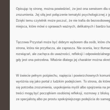
Opisując tę stronę, można powiedzieć, że jest ona serwisem dla
zrozumienia. Jej siłą jest połączenie tematyki psychologicznej z 
Dzięki temu czytelnik może poczuć, że nie trafia do bezosobowego
miejsca, które mówi o sprawach ważnych, delikatnych i bardzo lu
Tęczowa Przystań może być dobrym wyborem dla osób, które ch
strona, która nie przytłacza, ale zaprasza. Nie ocenia, lecz tłum
rozwiązań, ale zachęca do uważności, refleksji i odpowiedzialne
gdy jest ona potrzebna. Właśnie dlatego jej charakter można okreś
W świecie pełnym pośpiechu, napięcia i powierzchownych komun
wyróżnia się jako portal z ludzkim podejściem. To strona, do któ
się potrzeba zrozumienia, uspokojenia myśli albo spojrzenia na pro
treści mogą być początkiem osobistej refleksji, rozmowy z bliską 
ze specjalistą albo po prostu spokojniejszego podejścia do sameg