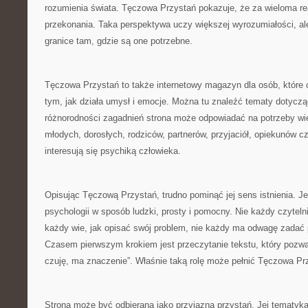
rozumienia świata. Tęczowa Przystań pokazuje, że za wieloma rea
przekonania. Taka perspektywa uczy większej wyrozumiałości, a
granice tam, gdzie są one potrzebne.
Tęczowa Przystań to także internetowy magazyn dla osób, które 
tym, jak działa umysł i emocje. Można tu znaleźć tematy dotyczą
różnorodności zagadnień strona może odpowiadać na potrzeby wie
młodych, dorosłych, rodziców, partnerów, przyjaciół, opiekunów c
interesują się psychiką człowieka.
Opisując Tęczową Przystań, trudno pominąć jej sens istnienia. Jes
psychologii w sposób ludzki, prosty i pomocny. Nie każdy czytelni
każdy wie, jak opisać swój problem, nie każdy ma odwagę zadać 
Czasem pierwszym krokiem jest przeczytanie tekstu, który pozwal
czuję, ma znaczenie”. Właśnie taką rolę może pełnić Tęczowa Prz
Strona może być odbierana jako przyjazna przystań. Jej tematyk