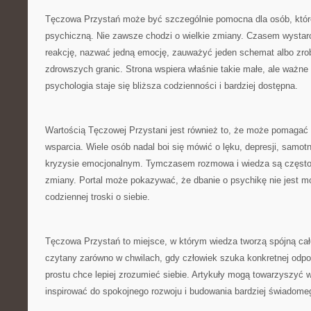
Tęczowa Przystań może być szczególnie pomocna dla osób, któr
psychiczną. Nie zawsze chodzi o wielkie zmiany. Czasem wystarc
reakcję, nazwać jedną emocję, zauważyć jeden schemat albo zrob
zdrowszych granic. Strona wspiera właśnie takie małe, ale ważn
psychologia staje się bliższa codzienności i bardziej dostępna.
Wartością Tęczowej Przystani jest również to, że może pomaga
wsparcia. Wiele osób nadal boi się mówić o lęku, depresji, samot
kryzysie emocjonalnym. Tymczasem rozmowa i wiedza są często
zmiany. Portal może pokazywać, że dbanie o psychikę nie jest m
codziennej troski o siebie.
Tęczowa Przystań to miejsce, w którym wiedza tworzą spójną ca
czytany zarówno w chwilach, gdy człowiek szuka konkretnej odpow
prostu chce lepiej zrozumieć siebie. Artykuły mogą towarzyszyć
inspirować do spokojnego rozwoju i budowania bardziej świadome