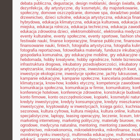
debata publiczna
,
degustacje
,
design meblarski
,
design światła
,
d
dezynfekcja
,
diy artystyczne
,
diy kosmetyki
,
diy majsterkowanie
,
społeczny
,
domowe oszczędzanie
,
domowe spa
,
doradztwo poda
drzewnictwo
,
dzieci szkolne
,
edukacja artystyczna
,
edukacja fina
hybrydowa
,
edukacja klimatyczna
,
edukacja kulturowa
,
edukacja
miejska
,
edukacja rolnicza
,
edukacja techniczna
,
edukacja zawo
edukacja zdrowotna dzieci
,
elektromobilność
,
elektronika medycz
eventy kulturalne
,
eventy społeczne
,
eventy sportowe
,
fashion sh
festiwale nauki
,
finanse korporacyjne
,
finanse publiczne
,
finansow
finansowanie nauki
,
fintech
,
fotografia artystyczna
,
fotografia kuli
fotografia reportażowa
,
fotowoltaika materiały
,
fundusze inkubacyj
gospodarka komunalna
,
gry edukacyjne mobilne
,
gry edukacyjne o
hebdomada
,
hobby kreatywne
,
hobby ogrodnicze
,
hotele bizneso
infrastruktura drogowa
,
inkubatory przedsiębiorczości
,
inkubatory 
wnętrzarskie
,
instalacje artystyczne
,
inwestowanie małych kwot
,
inwestycje ekologiczne
,
inwestycje społeczne
,
jachty luksusowe
,
kampanie edukacyjne
,
kampanie społeczne
,
kancelaria podatkow
klimatyzacja
,
know-how
,
kodeks etyczny
,
kompetencje zawodowe
komunikacja społeczna
,
komunikacja w firmie
,
komunikatory
,
kon
konferencje hotelowe
,
konferencje zdrowotne
,
konstrukcje budowl
konto firmowe
,
konto oszczędnościowe
,
kopiarki
,
kosmetyki natur
kredyty inwestycyjne
,
kredyty konsumpcyjne
,
kredyty mieszkani
inwestycyjne
,
kryptowaluty w inwestycjach
,
księga gości
,
kuchni
sezonowa
,
kultura cyfrowa
,
kultura miejska
,
kultura online
,
kultur
specjalistyczne
,
laptopy
,
leasing operacyjny
,
leczenie
,
liceum
,
lot
marketing internetowy
,
marketing polityczny
,
materiały biurowe
,
me
ogrodowe
,
medycyna naturalna
,
mentoring
,
mentoring zawodowy
,
ogrodnictwo
,
mikroekonomia
,
mikroelektronika
,
mikrofinanse
,
mod
monitoring rynku inwestycji
,
multimedia edukacyjne
,
multimedia ku
edukacji
,
nowoczesne biuro
,
ochrona danych osobowych
,
ochrona