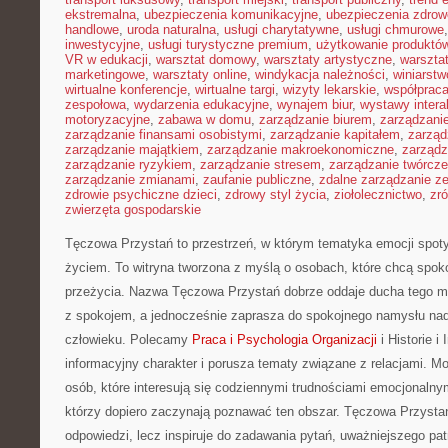
ekstremalna
,
ubezpieczenia komunikacyjne
,
ubezpieczenia zdrow
handlowe
,
uroda naturalna
,
usługi charytatywne
,
usługi chmurowe
inwestycyjne
,
usługi turystyczne premium
,
użytkowanie produktó
VR w edukacji
,
warsztat domowy
,
warsztaty artystyczne
,
warsztat
marketingowe
,
warsztaty online
,
windykacja należności
,
winiarstw
wirtualne konferencje
,
wirtualne targi
,
wizyty lekarskie
,
współpraca
zespołowa
,
wydarzenia edukacyjne
,
wynajem biur
,
wystawy inter
motoryzacyjne
,
zabawa w domu
,
zarządzanie biurem
,
zarządzan
zarządzanie finansami osobistymi
,
zarządzanie kapitałem
,
zarząd
zarządzanie majątkiem
,
zarządzanie makroekonomiczne
,
zarządz
zarządzanie ryzykiem
,
zarządzanie stresem
,
zarządzanie twórcze
zarządzanie zmianami
,
zaufanie publiczne
,
zdalne zarządzanie z
zdrowie psychiczne dzieci
,
zdrowy styl życia
,
ziołolecznictwo
,
zr
zwierzęta gospodarskie
Tęczowa Przystań to przestrzeń, w którym tematyka emocji spot
życiem. To witryna tworzona z myślą o osobach, które chcą spoko
przeżycia. Nazwa Tęczowa Przystań dobrze oddaje ducha tego mi
z spokojem, a jednocześnie zaprasza do spokojnego namysłu nad 
człowieku. Polecamy
Praca i Psychologia Organizacji
i Historie i
informacyjny charakter i porusza tematy związane z relacjami. Mo
osób, które interesują się codziennymi trudnościami emocjonalnym
którzy dopiero zaczynają poznawać ten obszar. Tęczowa Przysta
odpowiedzi, lecz inspiruje do zadawania pytań, uważniejszego patr