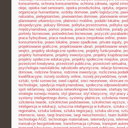
konsumenta
,
ochrona konsumentów
,
ochrona zdrowia
,
ogród zim
oleje
,
opieka nad seniorami
,
opieka przedszkolna
,
optyka
,
organi
organizacje humanitarne
,
ozdoby domowe
,
parki logistyczne
,
pasi
naturalna
,
pielęgniarstwo
,
piwowarstwo domowe
,
planowanie emer
planowanie urbanistyczne
,
płatności mobilne
,
podatki lokalne
,
pod
ekspedycyjne
,
pokazy filmowe
,
polityka przestrzenna
,
polityka s
międzynarodowa
,
pomoc prawna
,
poradnictwo rodzinne
,
porady p
portrety biznesowe
,
pośrednictwo biznesowe
,
pożyczki pozabank
praca hybrydowa
,
praca naukowa
,
praca zespołowa online
,
prawo 
konsumenckie
,
prawo lokalne
,
prawo spadkowe
,
private equity
,
pr
projektowanie graficzne
,
projektowanie ubrań
,
projektowanie wnętr
wnętrz
,
projekty ekologiczne społeczne
,
projekty funkcjonalne
,
pr
projekty humanitarne
,
projekty inwestycyjne
,
projekty krajobrazow
projekty społeczne edukacyjne
,
projekty społeczne miejskie
,
prze
przestrzeń kreatywna
,
przestrzeń publiczna
,
przestrzeń wirtualna
psychologia nastolatków
,
rękodzieło artystyczne
,
relacje bizneso
domowe
,
rodzinne finanse
,
rodzinne inwestycje
,
rozliczenia poda
kwalifikacyjne
,
rozwój osobisty online
,
rozwój przywództwa
,
rynek
sztuki
,
rynki surowców
,
seed capital
,
sieci neuronowe
,
skincare ro
technologie
,
spedycja międzynarodowa
,
społeczna odpowiedzialn
spot reklamowy
,
spotkania networkingowe biznesowe
,
startupy te
strategie rozwoju miasta
,
styl glamour
,
styl klasyczny
,
styl pracy 
systemy inteligentnego domu
,
systemy płatnicze
,
szkolenia mene
szkolenia twarde
,
szkolnictwo podstawowe
,
szkolnictwo wyższe
,
inteligencja w edukacji
,
sztuczna inteligencja w kulturze
,
sztuka c
regionalna
,
sztuka ludowa
,
sztuka negocjacji
,
sztuka uliczna
,
szt
internecie
,
taras
,
targi branżowe
,
targi nieruchomości
,
team buildi
technologie AGD
,
technologie materiałowe
,
telemedycyna
,
teleme
transakcje bezgotówkowe
,
transformacja cyfrowa
,
transport auto
transport luksusowy
,
transport miejski
,
transport publiczny
,
trend 