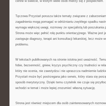
cenne w świecie, w którym wiele osób mierzy się z pośpiechem.
Tęczowa Przystań porusza także tematy związane z zaburzenia
zagadnienia mogą pomagać w odróżnianiu zwykłego spadku nastroj
wymaga większej uwagi, rozmowy ze specjalistą lub poszukania p
Strona może więc pełnić rolę punktu orientacyjnego. Ważne jest je
zastępuje diagnozy, terapii ani konsultacji lekarskiej, lecz może 
problemu.
W tekstach publikowanych na stronie istotna jest uważność. Temat
fobie, bezsenność, gniew, kryzys psychiczny czy trudności w rel
który nie ocenia, nie zawstydza i nie upraszcza nadmiernie ludz
Przystań może być postrzegana jako serwis, który stara się por
sposób merytoryczny. Dzięki temu czytelnik nie czuje się przytło
wchodzi w temat i może lepiej zrozumieć własną sytuację.
Strona jest również miejscem dla osób zainteresowanych rozmową