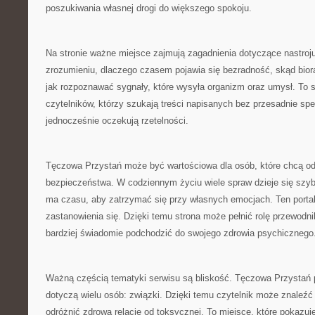
poszukiwania własnej drogi do większego spokoju.
Na stronie ważne miejsce zajmują zagadnienia dotyczące nastro
zrozumieniu, dlaczego czasem pojawia się bezradność, skąd biorą 
jak rozpoznawać sygnały, które wysyła organizm oraz umysł. To s
czytelników, którzy szukają treści napisanych bez przesadnie spe
jednocześnie oczekują rzetelności.
Tęczowa Przystań może być wartościowa dla osób, które chcą o
bezpieczeństwa. W codziennym życiu wiele spraw dzieje się szyb
ma czasu, aby zatrzymać się przy własnych emocjach. Ten porta
zastanowienia się. Dzięki temu strona może pełnić rolę przewodn
bardziej świadomie podchodzić do swojego zdrowia psychicznego
Ważną częścią tematyki serwisu są bliskość. Tęczowa Przystań 
dotyczą wielu osób: związki. Dzięki temu czytelnik może znaleźć 
odróżnić zdrową relację od toksycznej. To miejsce, które pokazuje