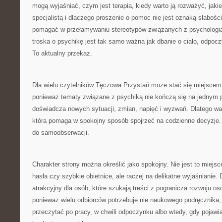
mogą wyjaśniać, czym jest terapia, kiedy warto ją rozważyć, jaki
specjalistą i dlaczego proszenie o pomoc nie jest oznaką słabo
pomagać w przełamywaniu stereotypów związanych z psychologią i
troska o psychikę jest tak samo ważna jak dbanie o ciało, odpocz
To aktualny przekaz.
Dla wielu czytelników Tęczowa Przystań może stać się miejscem
ponieważ tematy związane z psychiką nie kończą się na jednym p
doświadcza nowych sytuacji, zmian, napięć i wyzwań. Dlatego war
która pomaga w spokojny sposób spojrzeć na codzienne decyzje
do samoobserwacji.
Charakter strony można określić jako spokojny. Nie jest to miejs
hasła czy szybkie obietnice, ale raczej na delikatne wyjaśnianie.
atrakcyjny dla osób, które szukają treści z pogranicza rozwoju o
ponieważ wielu odbiorców potrzebuje nie naukowego podręcznika, l
przeczytać po pracy, w chwili odpoczynku albo wtedy, gdy pojawi