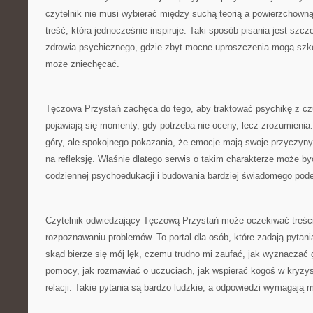
czytelnik nie musi wybierać między suchą teorią a powierzchown
treść, która jednocześnie inspiruje. Taki sposób pisania jest szc
zdrowia psychicznego, gdzie zbyt mocne uproszczenia mogą szkod
może zniechęcać.
Tęczowa Przystań zachęca do tego, aby traktować psychikę z czu
pojawiają się momenty, gdy potrzeba nie oceny, lecz zrozumienia
góry, ale spokojnego pokazania, że emocje mają swoje przyczyny. 
na refleksję. Właśnie dlatego serwis o takim charakterze może
codziennej psychoedukacji i budowania bardziej świadomego podej
Czytelnik odwiedzający Tęczową Przystań może oczekiwać treści
rozpoznawaniu problemów. To portal dla osób, które zadają pytani
skąd bierze się mój lęk, czemu trudno mi zaufać, jak wyznaczać 
pomocy, jak rozmawiać o uczuciach, jak wspierać kogoś w kryzysi
relacji. Takie pytania są bardzo ludzkie, a odpowiedzi wymagają 