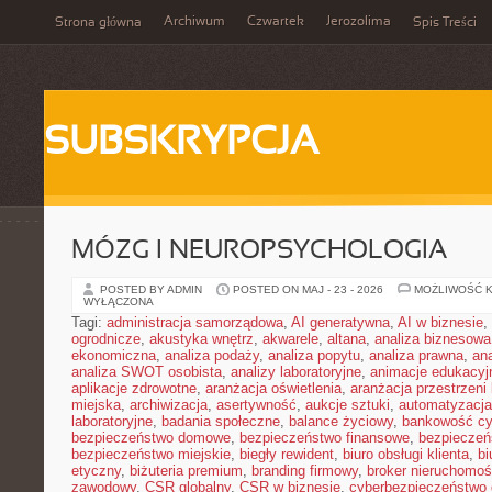
Archiwum
Czwartek
Jerozolima
Strona główna
Spis Treści
SUBSKRYPCJA
MÓZG I NEUROPSYCHOLOGIA
POSTED BY ADMIN
POSTED ON MAJ - 23 - 2026
MOŻLIWOŚĆ 
WYŁĄCZONA
Tagi:
administracja samorządowa
,
AI generatywna
,
AI w biznesie
,
ogrodnicze
,
akustyka wnętrz
,
akwarele
,
altana
,
analiza biznesowa
ekonomiczna
,
analiza podaży
,
analiza popytu
,
analiza prawna
,
an
analiza SWOT osobista
,
analizy laboratoryjne
,
animacje edukacyj
aplikacje zdrowotne
,
aranżacja oświetlenia
,
aranżacja przestrzeni 
miejska
,
archiwizacja
,
asertywność
,
aukcje sztuki
,
automatyzacj
laboratoryjne
,
badania społeczne
,
balance życiowy
,
bankowość cy
bezpieczeństwo domowe
,
bezpieczeństwo finansowe
,
bezpieczeń
bezpieczeństwo miejskie
,
biegły rewident
,
biuro obsługi klienta
,
bi
etyczny
,
biżuteria premium
,
branding firmowy
,
broker nieruchomoś
zawodowy
,
CSR globalny
,
CSR w biznesie
,
cyberbezpieczeństwo