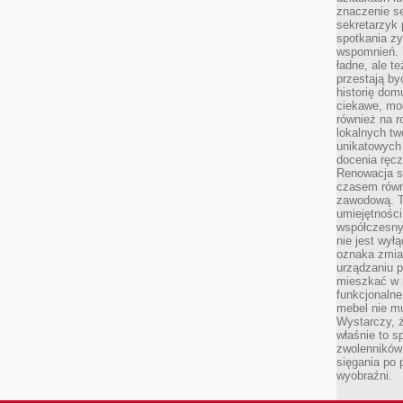
znaczenie se
sekretarzyk 
spotkania zy
wspomnień. D
ładne, ale t
przestają b
historię dom
ciekawe, mo
również na r
lokalnych tw
unikatowych
docenia ręcz
Renowacja st
czasem równ
zawodową. To
umiejętnośc
współczesny
nie jest wył
oznaka zmian
urządzaniu p
mieszkać w m
funkcjonalne
mebel nie mu
Wystarczy, ż
właśnie to s
zwolenników 
sięgania po p
wyobraźni.