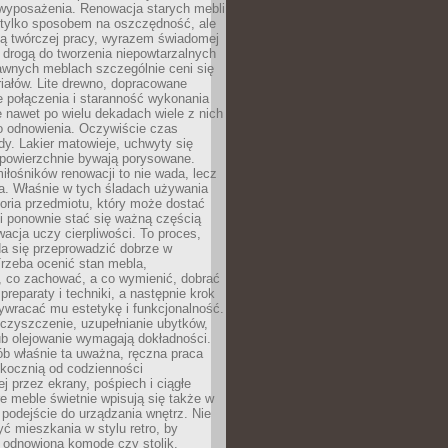
wyposażenia. Renowacja starych mebli
e tylko sposobem na oszczędność, ale
mą twórczej pracy, wyrazem świadomej
 drogą do tworzenia niepowtarzalnych
awnych meblach szczególnie ceni się
iałów. Lite drewno, dopracowane
łe połączenia i staranność wykonania
e nawet po wielu dekadach wiele z nich
o odnowienia. Oczywiście czas
dy. Lakier matowieje, uchwyty się
 powierzchnie bywają porysowane.
iłośników renowacji to nie wada, lecz
a. Właśnie w tych śladach używania
storia przedmiotu, który może dostać
 i ponownie stać się ważną częścią
cja uczy cierpliwości. To proces,
da się przeprowadzić dobrze w
rzeba ocenić stan mebla,
 co zachować, a co wymienić, dobrać
preparaty i techniki, a następnie krok
ywracać mu estetykę i funkcjonalność.
 czyszczenie, uzupełnianie ubytków,
ub olejowanie wymagają dokładności.
ób właśnie ta uważna, ręczna praca
skocznią od codzienności
 przez ekrany, pośpiech i ciągłe
e meble świetnie wpisują się także w
podejście do urządzania wnętrz. Nie
yć mieszkania w stylu retro, by
 odnowioną komodę czy stolik.