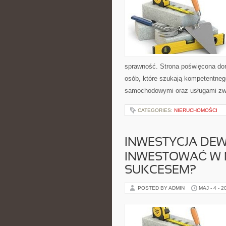
sprawność. Strona poświęcona dora
osób, które szukają kompetentneg
samochodowymi oraz usługami zw
CATEGORIES:
NIERUCHOMOŚCI
INWESTYCJA DEW
INWESTOWAĆ W 
SUKCESEM?
POSTED BY ADMIN
MAJ - 4 - 2