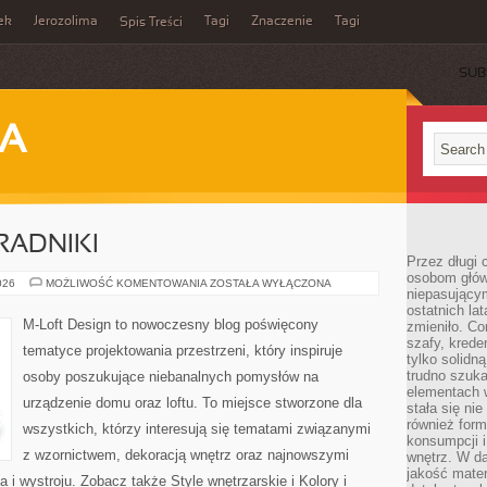
ek
Jerozolima
Tagi
Znaczenie
Tagi
Spis Treści
SUB
JA
RADNIKI
Przez długi 
osobom głów
PRAKTYCZNE
026
MOŻLIWOŚĆ KOMENTOWANIA
ZOSTAŁA WYŁĄCZONA
niepasujący
PORADNIKI
ostatnich la
M-Loft Design to nowoczesny blog poświęcony
zmieniło. Co
szafy, krede
tematyce projektowania przestrzeni, który inspiruje
tylko solidną
trudno szuk
osoby poszukujące niebanalnych pomysłów na
elementach 
urządzenie domu oraz loftu. To miejsce stworzone dla
stała się ni
również for
wszystkich, którzy interesują się tematami związanymi
konsumpcji i
z wzornictwem, dekoracją wnętrz oraz najnowszymi
wnętrz. W d
jakość mater
 i wystroju. Zobacz także Style wnętrzarskie i Kolory i