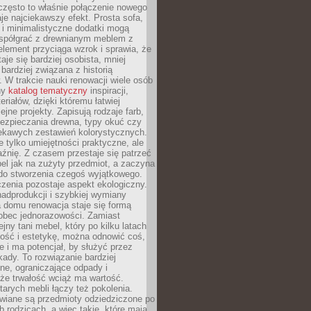
często to właśnie połączenie nowego
je najciekawszy efekt. Prosta sofa,
 i minimalistyczne dodatki mogą
spółgrać z drewnianym meblem z
element przyciąga wzrok i sprawia, że
aje się bardziej osobista, mniej
 bardziej związana z historią
W trakcie nauki renowacji wiele osób
ny
katalog tematyczny
inspiracji,
eriałów, dzięki któremu łatwiej
ejne projekty. Zapisują rodzaje farb,
ezpieczania drewna, typy okuć czy
iekawych zestawień kolorystycznych.
ie tylko umiejętności praktyczne, ale
źnię. Z czasem przestaje się patrzeć
el jak na zużyty przedmiot, a zaczyna
 do stworzenia czegoś wyjątkowego.
zenia pozostaje aspekt ekologiczny.
adprodukcji i szybkiej wymiany
 domu renowacja staje się formą
obec jednorazowości. Zamiast
jny tani mebel, który po kilku latach
lność i estetykę, można odnowić coś,
je i ma potencjał, by służyć przez
ady. To rozwiązanie bardziej
ne, ograniczające odpady i
że trwałość wciąż ma wartość.
arych mebli łączy też pokolenia.
wiane są przedmioty odziedziczone po
b rodzicach, a więc takie, które mają