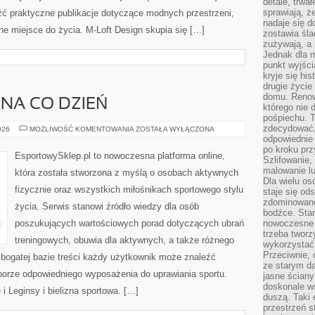
detale, trwa
sprawiają, ż
źć praktyczne publikacje dotyczące modnych przestrzeni,
nadaje się d
e miejsce do życia. M-Loft Design skupia się […]
zostawia śla
zużywają, a
Jednak dla m
punkt wyjści
kryje się hi
drugie życie
domu. Renowa
NA CO DZIEŃ
którego nie 
pośpiechu. T
zdecydować,
STYL
026
MOŻLIWOŚĆ KOMENTOWANIA
ZOSTAŁA WYŁĄCZONA
SPORTOWY
odpowiednie 
NA
po kroku prz
CO
EsportowySklep.pl to nowoczesna platforma online,
Szlifowanie,
DZIEŃ
malowanie l
która została stworzona z myślą o osobach aktywnych
Dla wielu os
fizycznie oraz wszystkich miłośnikach sportowego stylu
staje się od
zdominowanej
życia. Serwis stanowi źródło wiedzy dla osób
bodźce. Star
poszukujących wartościowych porad dotyczących ubrań
nowoczesne 
trzeba tworz
treningowych, obuwia dla aktywnych, a także różnego
wykorzystać
Przeciwnie, 
i bogatej bazie treści każdy użytkownik może znaleźć
ze starym da
borze odpowiedniego wyposażenia do uprawiania sportu.
jasne ściany
doskonale w
i Leginsy i bielizna sportowa. […]
duszą. Taki 
przestrzeń st