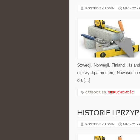
POSTED BY ADMIN
MAJ - 22 -
Szwecji, Norwegii, Finlandii, Isla
niezwykłą atmosferę. Nowości na s
dla […]
CATEGORIES:
NIERUCHOMOŚCI
HISTORIE I PRZY
POSTED BY ADMIN
MAJ - 21 -