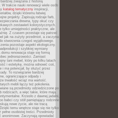
 bardziej związana z historią
W trakcie nauki renowacji wiele osób
ny
katalog tematyczny
inspiracji,
eriałów, dzięki któremu łatwiej
ejne projekty. Zapisują rodzaje farb,
ezpieczania drewna, typy okuć czy
iekawych zestawień kolorystycznych.
ie tylko umiejętności praktyczne, ale
źnię. Z czasem przestaje się patrzeć
el jak na zużyty przedmiot, a zaczyna
 do stworzenia czegoś wyjątkowego.
zenia pozostaje aspekt ekologiczny.
adprodukcji i szybkiej wymiany
 domu renowacja staje się formą
obec jednorazowości. Zamiast
jny tani mebel, który po kilku latach
lność i estetykę, można odnowić coś,
je i ma potencjał, by służyć przez
ady. To rozwiązanie bardziej
ne, ograniczające odpady i
że trwałość wciąż ma wartość.
arych mebli łączy też pokolenia.
wiane są przedmioty odziedziczone po
b rodzicach, a więc takie, które mają
ntymentalne. Krzesło z dawnej jadalni,
po babci czy stół pamiętający rodzinne
skują nowe życie, ale nie tracą
zięki temu wnętrze staje się nie tylko
eż pełne osobistej treści. Przedmioty
yć anonimowe. Zaczynają opowiadać