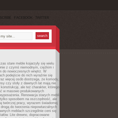
SCRIBE
FACEBOOK
TWITTER
czas stare meble kojarzyły się wielu
nie z czymś niemodnym, ciężkim i
m do nowoczesnych wnętrz. W
tach podejście do nich wyraźnie się
raz więcej osób dostrzega, że komody,
nsy czy stoły z dawnych lat mają nie
 konstrukcję, ale też charakter, którego
ać w masowo produkowanych
wyposażenia. Renowacja starych mebli
e tylko sposobem na oszczędność, ale
mą twórczej pracy, wyrazem świadomej
 drogą do tworzenia niepowtarzalnych
awnych meblach szczególnie ceni się
iałów. Lite drewno, dopracowane