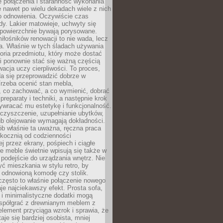
łe połączenia i staranność wykonania
e nawet po wielu dekadach wiele z nich
o odnowienia. Oczywiście czas
dy. Lakier matowieje, uchwyty się
 powierzchnie bywają porysowane.
iłośników renowacji to nie wada, lecz
a. Właśnie w tych śladach używania
storia przedmiotu, który może dostać
 i ponownie stać się ważną częścią
cja uczy cierpliwości. To proces,
da się przeprowadzić dobrze w
rzeba ocenić stan mebla,
 co zachować, a co wymienić, dobrać
preparaty i techniki, a następnie krok
ywracać mu estetykę i funkcjonalność.
 czyszczenie, uzupełnianie ubytków,
ub olejowanie wymagają dokładności.
ób właśnie ta uważna, ręczna praca
skocznią od codzienności
 przez ekrany, pośpiech i ciągłe
e meble świetnie wpisują się także w
podejście do urządzania wnętrz. Nie
yć mieszkania w stylu retro, by
 odnowioną komodę czy stolik.
często to właśnie połączenie nowego
je najciekawszy efekt. Prosta sofa,
 i minimalistyczne dodatki mogą
spółgrać z drewnianym meblem z
element przyciąga wzrok i sprawia, że
aje się bardziej osobista, mniej