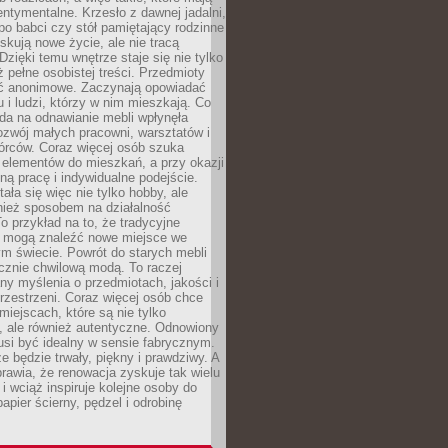
ntymentalne. Krzesło z dawnej jadalni,
po babci czy stół pamiętający rodzinne
skują nowe życie, ale nie tracą
zięki temu wnętrze staje się nie tylko
eż pełne osobistej treści. Przedmioty
yć anonimowe. Zaczynają opowiadać
u i ludzi, którzy w nim mieszkają. Co
da na odnawianie mebli wpłynęła
ozwój małych pracowni, warsztatów i
órców. Coraz więcej osób szuka
 elementów do mieszkań, a przy okazji
ną pracę i indywidualne podejście.
ała się więc nie tylko hobby, ale
ież sposobem na działalność
 przykład na to, że tradycyjne
i mogą znaleźć nowe miejsce we
m świecie. Powrót do starych mebli
ącznie chwilową modą. To raczej
y myślenia o przedmiotach, jakości i
rzestrzeni. Coraz więcej osób chce
iejscach, które są nie tylko
, ale również autentyczne. Odnowiony
si być idealny w sensie fabrycznym.
e będzie trwały, piękny i prawdziwy. A
prawia, że renowacja zyskuje tak wielu
i wciąż inspiruje kolejne osoby do
apier ścierny, pędzel i odrobinę