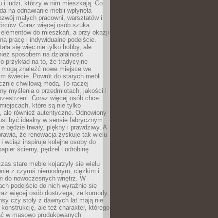
u i ludzi, którzy w nim mieszkają. Co
da na odnawianie mebli wpłynęła
ozwój małych pracowni, warsztatów i
órców. Coraz więcej osób szuka
 elementów do mieszkań, a przy okazji
ną pracę i indywidualne podejście.
ała się więc nie tylko hobby, ale
ież sposobem na działalność
 przykład na to, że tradycyjne
i mogą znaleźć nowe miejsce we
m świecie. Powrót do starych mebli
ącznie chwilową modą. To raczej
y myślenia o przedmiotach, jakości i
rzestrzeni. Coraz więcej osób chce
iejscach, które są nie tylko
, ale również autentyczne. Odnowiony
si być idealny w sensie fabrycznym.
e będzie trwały, piękny i prawdziwy. A
prawia, że renowacja zyskuje tak wielu
i wciąż inspiruje kolejne osoby do
apier ścierny, pędzel i odrobinę
czas stare meble kojarzyły się wielu
nie z czymś niemodnym, ciężkim i
m do nowoczesnych wnętrz. W
tach podejście do nich wyraźnie się
raz więcej osób dostrzega, że komody,
nsy czy stoły z dawnych lat mają nie
 konstrukcję, ale też charakter, którego
ać w masowo produkowanych