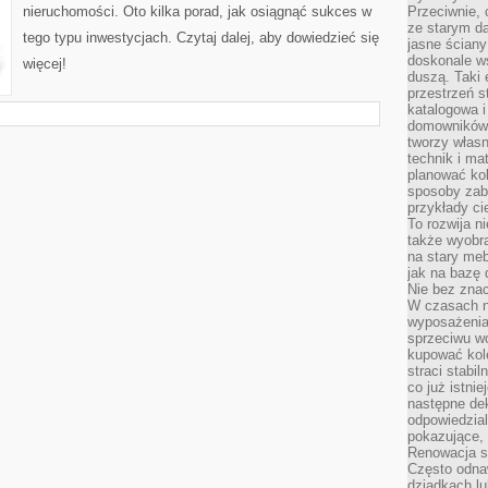
SUKCESEM?
nieruchomości. Oto kilka porad, jak osiągnąć sukces w
Przeciwnie, 
ze starym da
tego typu inwestycjach. Czytaj dalej, aby dowiedzieć się
jasne ściany
doskonale w
więcej!
duszą. Taki 
przestrzeń st
katalogowa i
domowników. 
tworzy włas
technik i mat
planować kol
sposoby zab
przykłady c
To rozwija n
także wyobra
na stary meb
jak na bazę
Nie bez znac
W czasach n
wyposażenia
sprzeciwu w
kupować kole
straci stabi
co już istnie
następne dek
odpowiedzial
pokazujące, 
Renowacja st
Często odna
dziadkach lu