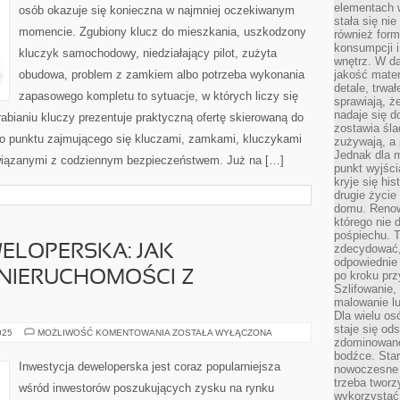
elementach 
osób okazuje się konieczna w najmniej oczekiwanym
stała się ni
momencie. Zgubiony klucz do mieszkania, uszkodzony
również for
konsumpcji i
kluczyk samochodowy, niedziałający pilot, zużyta
wnętrz. W d
obudowa, problem z zamkiem albo potrzeba wykonania
jakość mater
detale, trwa
zapasowego kompletu to sytuacje, w których liczy się
sprawiają, ż
nadaje się d
bianiu kluczy prezentuje praktyczną ofertę skierowaną do
zostawia śla
o punktu zajmującego się kluczami, zamkami, kluczykami
zużywają, a
Jednak dla m
iązanymi z codziennym bezpieczeństwem. Już na […]
punkt wyjści
kryje się hi
drugie życie
domu. Renowa
którego nie 
pośpiechu. T
zdecydować,
ELOPERSKA: JAK
odpowiednie 
NIERUCHOMOŚCI Z
po kroku prz
Szlifowanie,
malowanie l
Dla wielu os
staje się od
INWESTYCJA
025
MOŻLIWOŚĆ KOMENTOWANIA
ZOSTAŁA WYŁĄCZONA
zdominowanej
DEWELOPERSKA:
JAK
bodźce. Star
INWESTOWAĆ
Inwestycja deweloperska jest coraz popularniejsza
nowoczesne 
W
NIERUCHOMOŚCI
trzeba tworz
wśród inwestorów poszukujących zysku na rynku
Z
wykorzystać