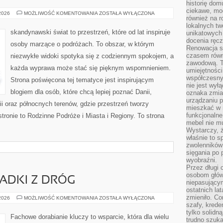
historię dom
ciekawe, mo
ARCHITEKTURA
 2026
MOŻLIWOŚĆ KOMENTOWANIA
ZOSTAŁA WYŁĄCZONA
również na r
I
DESIGN
lokalnych tw
skandynawski świat to przestrzeń, które od lat inspiruje
unikatowych
docenia ręcz
osoby marzące o podróżach. To obszar, w którym
Renowacja st
czasem równ
niezwykłe widoki spotyka się z codziennym spokojem, a
zawodową. To
każda wyprawa może stać się pięknym wspomnieniem.
umiejętnośc
współczesny
Strona poświęcona tej tematyce jest inspirującym
nie jest wył
blogiem dla osób, które chcą lepiej poznać Danii,
oznaka zmian
urządzaniu p
ndii oraz północnych terenów, gdzie przestrzeń tworzy
mieszkać w m
funkcjonalne
tronie to Rodzinne Podróże i Miasta i Regiony. To strona
mebel nie mu
Wystarczy, ż
właśnie to s
zwolenników 
sięgania po p
wyobraźni.
Przez długi 
osobom głów
PADKI Z DRÓG
niepasujący
ostatnich la
zmieniło. Co
HISTORIE
 2026
MOŻLIWOŚĆ KOMENTOWANIA
ZOSTAŁA WYŁĄCZONA
I
szafy, krede
PRZYPADKI
tylko solidną
Z
Fachowe dorabianie kluczy to wsparcie, która dla wielu
trudno szuk
DRÓG