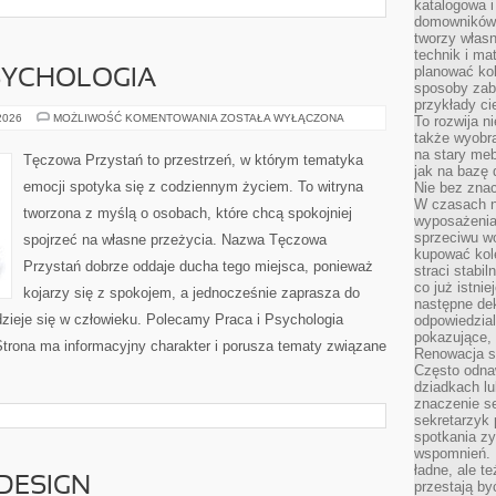
katalogowa i
domowników. 
tworzy włas
technik i mat
planować kol
SYCHOLOGIA
sposoby zab
przykłady c
MÓZG
 2026
MOŻLIWOŚĆ KOMENTOWANIA
ZOSTAŁA WYŁĄCZONA
To rozwija n
I
także wyobra
NEUROPSYCHOLOGIA
na stary meb
Tęczowa Przystań to przestrzeń, w którym tematyka
jak na bazę
emocji spotyka się z codziennym życiem. To witryna
Nie bez znac
W czasach n
tworzona z myślą o osobach, które chcą spokojniej
wyposażenia
sprzeciwu w
spojrzeć na własne przeżycia. Nazwa Tęczowa
kupować kole
Przystań dobrze oddaje ducha tego miejsca, ponieważ
straci stabi
co już istnie
kojarzy się z spokojem, a jednocześnie zaprasza do
następne dek
zieje się w człowieku. Polecamy Praca i Psychologia
odpowiedzial
pokazujące, 
e. Strona ma informacyjny charakter i porusza tematy związane
Renowacja st
Często odna
dziadkach lu
znaczenie se
sekretarzyk 
spotkania zy
wspomnień. D
ładne, ale t
 DESIGN
przestają b