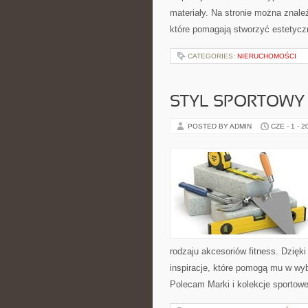
materiały. Na stronie można znale
które pomagają stworzyć estetyczn
CATEGORIES:
NIERUCHOMOŚCI
STYL SPORTOWY 
POSTED BY ADMIN
CZE - 1 - 2
rodzaju akcesoriów fitness. Dzięk
inspiracje, które pomogą mu w wy
Polecam Marki i kolekcje sportowe 