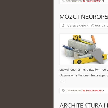
CATEGORIES:
NIERUCHOMOŚCI
MÓZG I NEUROP
POSTED BY ADMIN
MAJ - 23 -
spokojnego namysłu nad tym, co d
Organizacji i Historie i Inspiracj
[…]
CATEGORIES:
NIERUCHOMOŚCI
ARCHITEKTURA I