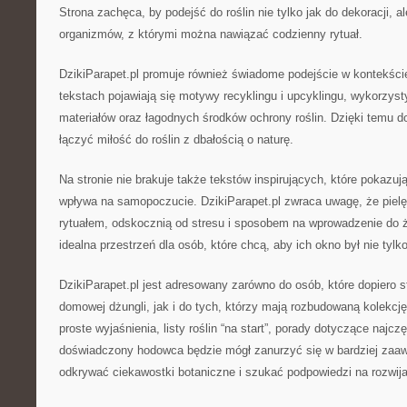
Strona zachęca, by podejść do roślin nie tylko jak do dekoracji, a
organizmów, z którymi można nawiązać codzienny rytuał.
DzikiParapet.pl promuje również świadome podejście w kontekś
tekstach pojawiają się motywy recyklingu i upcyklingu, wykorzy
materiałów oraz łagodnych środków ochrony roślin. Dzięki temu
łączyć miłość do roślin z dbałością o naturę.
Na stronie nie brakuje także tekstów inspirujących, które pokazują
wpływa na samopoczucie. DzikiParapet.pl zwraca uwagę, że pielę
rytuałem, odskocznią od stresu i sposobem na wprowadzenie do ż
idealna przestrzeń dla osób, które chcą, aby ich okno był nie tylk
DzikiParapet.pl jest adresowany zarówno do osób, które dopiero s
domowej dżungli, jak i do tych, którzy mają rozbudowaną kolekcję
proste wyjaśnienia, listy roślin “na start”, porady dotyczące najc
doświadczony hodowca będzie mógł zanurzyć się w bardziej zaa
odkrywać ciekawostki botaniczne i szukać podpowiedzi na rozwijan