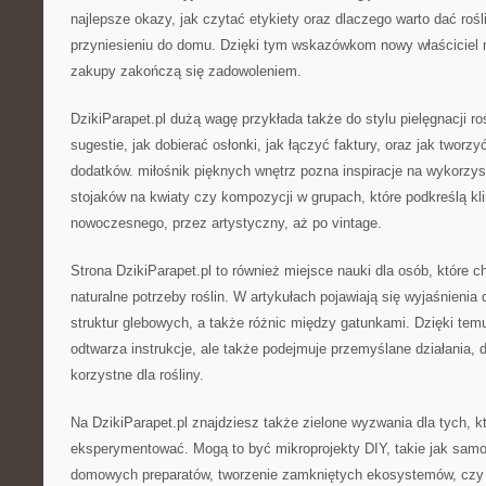
najlepsze okazy, jak czytać etykiety oraz dlaczego warto dać rośl
przyniesieniu do domu. Dzięki tym wskazówkom nowy właściciel 
zakupy zakończą się zadowoleniem.
DzikiParapet.pl dużą wagę przykłada także do stylu pielęgnacji roś
sugestie, jak dobierać osłonki, jak łączyć faktury, oraz jak tworzyć
dodatków. miłośnik pięknych wnętrz pozna inspiracje na wykorzys
stojaków na kwiaty czy kompozycji w grupach, które podkreślą kl
nowoczesnego, przez artystyczny, aż po vintage.
Strona DzikiParapet.pl to również miejsce nauki dla osób, które ch
naturalne potrzeby roślin. W artykułach pojawiają się wyjaśnienia
struktur glebowych, a także różnic między gatunkami. Dzięki temu 
odtwarza instrukcje, ale także podejmuje przemyślane działania, d
korzystne dla rośliny.
Na DzikiParapet.pl znajdziesz także zielone wyzwania dla tych, kt
eksperymentować. Mogą to być mikroprojekty DIY, takie jak samo
domowych preparatów, tworzenie zamkniętych ekosystemów, czy 