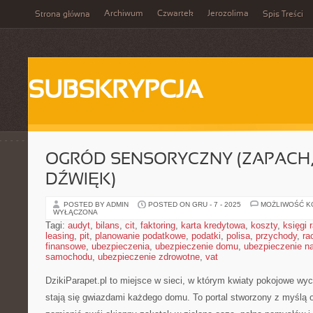
Archiwum
Czwartek
Jerozolima
Strona główna
Spis Treści
SUBSKRYPCJA
OGRÓD SENSORYCZNY (ZAPACH,
DŹWIĘK)
POSTED BY ADMIN
POSTED ON GRU - 7 - 2025
MOŻLIWOŚĆ 
WYŁĄCZONA
Tagi:
audyt
,
bilans
,
cit
,
faktoring
,
karta kredytowa
,
koszty
,
księgi
leasing
,
pit
,
planowanie podatkowe
,
podatki
,
polisa
,
przychody
,
ra
finansowe
,
ubezpieczenia
,
ubezpieczenie domu
,
ubezpieczenie na
samochodu
,
ubezpieczenie zdrowotne
,
vat
DzikiParapet.pl to miejsce w sieci, w którym kwiaty pokojowe wyc
stają się gwiazdami każdego domu. To portal stworzony z myślą o