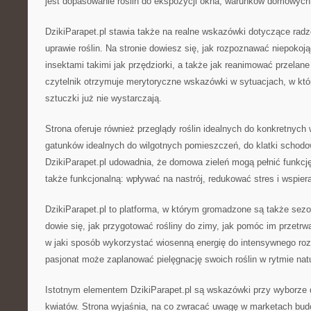
jest dopasowanie roślin do ekspozycji okna, warunków domowych o
DzikiParapet.pl stawia także na realne wskazówki dotyczące rad
uprawie roślin. Na stronie dowiesz się, jak rozpoznawać niepoko
insektami takimi jak przędziorki, a także jak reanimować przelane 
czytelnik otrzymuje merytoryczne wskazówki w sytuacjach, w któ
sztuczki już nie wystarczają.
Strona oferuje również przeglądy roślin idealnych do konkretnych 
gatunków idealnych do wilgotnych pomieszczeń, do klatki schodo
DzikiParapet.pl udowadnia, że domowa zieleń mogą pełnić funkcję 
także funkcjonalną: wpływać na nastrój, redukować stres i wspie
DzikiParapet.pl to platforma, w którym gromadzone są także sez
dowie się, jak przygotować rośliny do zimy, jak pomóc im przetrw
w jaki sposób wykorzystać wiosenną energię do intensywnego roz
pasjonat może zaplanować pielęgnację swoich roślin w rytmie natu
Istotnym elementem DzikiParapet.pl są wskazówki przy wyborze
kwiatów. Strona wyjaśnia, na co zwracać uwagę w marketach bud