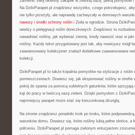
zamienić swój okienny zakątek w zieloną oazę, pełną pomysłów 
Na DzikiParapet.pl znajdziesz wszystko, czego potrzebujesz, aby
nie tylko przeżyły, ale naprawdę zachwycały w domowych warun
nawozy i środki ochrony roślin
i Zioła w ogrodzie. Strona DzikiPar
wiedzy o pielęgnacji roślin doniczkowych. Znajdziesz tu rozbudow
nawadniać rośliny, jak wybierać ziemię, kiedy nawozić oraz w jak
rośliny. Każdy tekst przygotowany jest tak, aby nowicjusz mógł ła
zaawansowany kolekcjoner znalazł dodatkowe zaawansowane wska
kolekcji.
DzikiParapet.pl to także kopalnia pomysłów na stylizacje z rośli
pomieszczeniach. Dowiesz się, jak eksponować rośliny w strefie
pokój do spania za pomocą subtelnych gatunków, które sprzyjają r
kąt do pracy w twórczą oazę zieleni. Dzięki pomysłom z DzikiPar
najmniejszy parapet może stać się kieszonkową dżunglą.
Na stronie znajdziesz poradniki krok po kroku, które podpowiedzą
warunków domu. Dowiesz się, które rośliny lubią pełne słońce, a k
półcieniu. DzikiParapet.pl pomaga zielonym entuzjastom zrozum