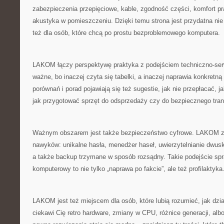
zabezpieczenia przepięciowe, kable, zgodność części, komfort pr
akustyka w pomieszczeniu. Dzięki temu strona jest przydatna nie 
też dla osób, które chcą po prostu bezproblemowego komputera.
LAKOM łączy perspektywę praktyka z podejściem techniczno-ser
ważne, bo inaczej czyta się tabelki, a inaczej naprawia konkretną
porównań i porad pojawiają się też sugestie, jak nie przepłacać, 
jak przygotować sprzęt do odsprzedaży czy do bezpiecznego tran
Ważnym obszarem jest także bezpieczeństwo cyfrowe. LAKOM z
nawyków: unikalne hasła, menedżer haseł, uwierzytelnianie dwus
a także backup trzymane w sposób rozsądny. Takie podejście spr
komputerowy to nie tylko „naprawa po fakcie”, ale też profilaktyka
LAKOM jest też miejscem dla osób, które lubią rozumieć, jak dział
ciekawi Cię retro hardware, zmiany w CPU, różnice generacji, alb