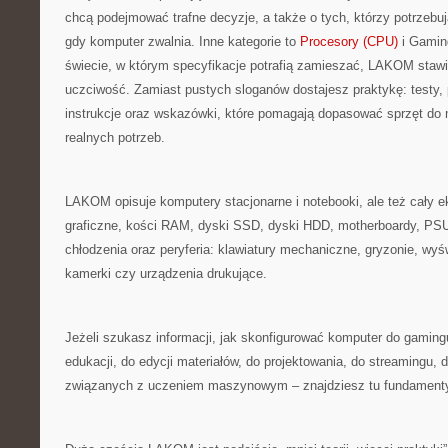
chcą podejmować trafne decyzje, a także o tych, którzy potrzebu
gdy komputer zwalnia. Inne kategorie to
Procesory (CPU)
i Gamin
świecie, w którym specyfikacje potrafią zamieszać, LAKOM stawi
uczciwość. Zamiast pustych sloganów dostajesz praktykę: testy,
instrukcje oraz wskazówki, które pomagają dopasować sprzęt do 
realnych potrzeb.
LAKOM opisuje komputery stacjonarne i notebooki, ale też cały e
graficzne, kości RAM, dyski SSD, dyski HDD, motherboardy, PSU
chłodzenia oraz peryferia: klawiatury mechaniczne, gryzonie, wyś
kamerki czy urządzenia drukujące.
Jeżeli szukasz informacji, jak skonfigurować komputer do gamingu
edukacji, do edycji materiałów, do projektowania, do streamingu,
związanych z uczeniem maszynowym – znajdziesz tu fundamenty 