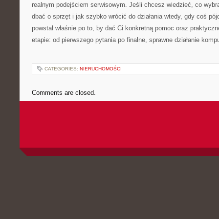
realnym podejściem serwisowym. Jeśli chcesz wiedzieć, co wybrać
dbać o sprzęt i jak szybko wrócić do działania wtedy, gdy coś pójd
powstał właśnie po to, by dać Ci konkretną pomoc oraz praktyc
etapie: od pierwszego pytania po finalne, sprawne działanie kompu
CATEGORIES:
NIERUCHOMOŚCI
Comments are closed.