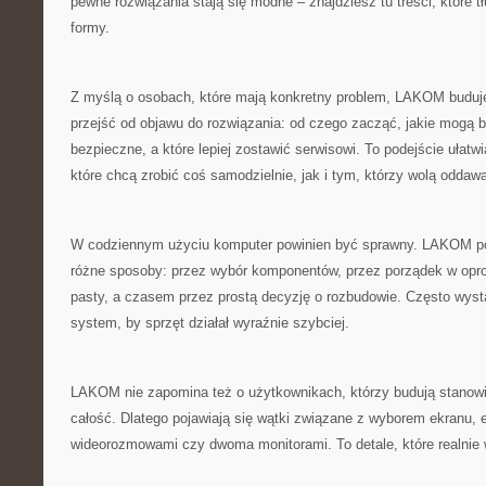
pewne rozwiązania stają się modne – znajdziesz tu treści, które 
formy.
Z myślą o osobach, które mają konkretny problem, LAKOM buduje 
przejść od objawu do rozwiązania: od czego zacząć, jakie mogą b
bezpieczne, a które lepiej zostawić serwisowi. To podejście ułat
które chcą zrobić coś samodzielnie, jak i tym, którzy wolą oddaw
W codziennym użyciu komputer powinien być sprawny. LAKOM p
różne sposoby: przez wybór komponentów, przez porządek w op
pasty, a czasem przez prostą decyzję o rozbudowie. Często wys
system, by sprzęt działał wyraźnie szybciej.
LAKOM nie zapomina też o użytkownikach, którzy budują stanowis
całość. Dlatego pojawiają się wątki związane z wyborem ekranu,
wideorozmowami czy dwoma monitorami. To detale, które realnie