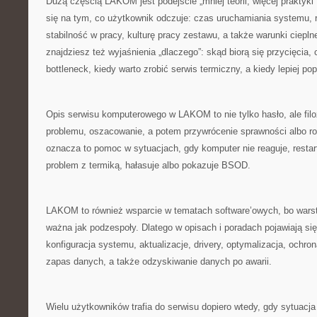
Dużą częścią LAKOM jest podejście „mniej teorii, więcej praktyki”
się na tym, co użytkownik odczuje: czas uruchamiania systemu, 
stabilność w pracy, kulturę pracy zestawu, a także warunki cie
znajdziesz też wyjaśnienia „dlaczego”: skąd biorą się przycięcia,
bottleneck, kiedy warto zrobić serwis termiczny, a kiedy lepiej pop
Opis serwisu komputerowego w LAKOM to nie tylko hasło, ale filoz
problemu, oszacowanie, a potem przywrócenie sprawności albo r
oznacza to pomoc w sytuacjach, gdy komputer nie reaguje, restar
problem z termiką, hałasuje albo pokazuje BSOD.
LAKOM to również wsparcie w tematach software’owych, bo war
ważna jak podzespoły. Dlatego w opisach i poradach pojawiają się
konfiguracja systemu, aktualizacje, drivery, optymalizacja, ochro
zapas danych, a także odzyskiwanie danych po awarii.
Wielu użytkowników trafia do serwisu dopiero wtedy, gdy sytuacj