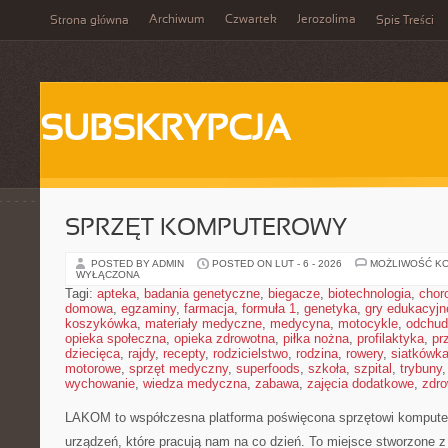
Archiwum
Czwartek
Jerozolima
Strona główna
Spis Treści
SUBSKRYPCJA
SPRZĘT KOMPUTEROWY
POSTED BY ADMIN
POSTED ON LUT - 6 - 2026
MOŻLIWOŚĆ K
WYŁĄCZONA
Tagi:
apteka
,
badania genetyczne
,
biegacze
,
biotechnologia
,
chor
domowa
,
egzaminy
,
farmacja
,
formuła 1
,
genetyka
,
gry edukacyjn
koszykówka
,
materiały medyczne
,
medycyna
,
motocykle
,
odchud
opieka społeczna
,
opieka zdrowotna
,
piłka nożna
,
profilaktyka
,
pr
dziecięca
,
rajdy
,
recepty
,
rodzicielstwo
,
rodzina
,
rowery
,
siatkówk
motorowe
,
sprzęt medyczny
,
superfoods
,
szkoła
,
szpital
,
trybuny
wychowanie
,
wiedza medyczna
,
zabawa
,
zajęcia dodatkowe
,
zdro
LAKOM to współczesna platforma poświęcona sprzętowi kompute
urządzeń, które pracują nam na co dzień. To miejsce stworzone z