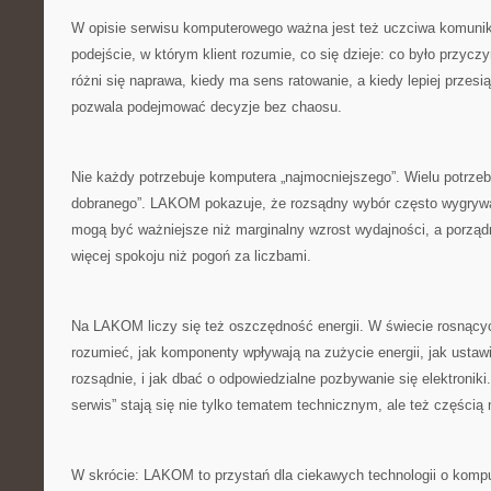
W opisie serwisu komputerowego ważna jest też uczciwa komun
podejście, w którym klient rozumie, co się dzieje: co było przycz
różni się naprawa, kiedy ma sens ratowanie, a kiedy lepiej przes
pozwala podejmować decyzje bez chaosu.
Nie każdy potrzebuje komputera „najmocniejszego”. Wielu potrzebu
dobranego”. LAKOM pokazuje, że rozsądny wybór często wygrywa
mogą być ważniejsze niż marginalny wzrost wydajności, a porządn
więcej spokoju niż pogoń za liczbami.
Na LAKOM liczy się też oszczędność energii. W świecie rosnący
rozumieć, jak komponenty wpływają na zużycie energii, jak ustawi
rozsądnie, i jak dbać o odpowiedzialne pozbywanie się elektroniki.
serwis” stają się nie tylko tematem technicznym, ale też częścią
W skrócie: LAKOM to przystań dla ciekawych technologii o kompu