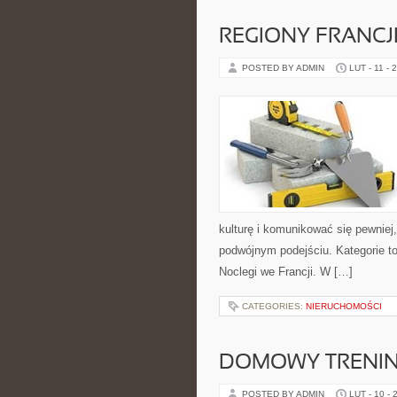
REGIONY FRANCJ
POSTED BY ADMIN
LUT - 11 - 
kulturę i komunikować się pewniej
podwójnym podejściu. Kategorie t
Noclegi we Francji. W […]
CATEGORIES:
NIERUCHOMOŚCI
DOMOWY TRENI
POSTED BY ADMIN
LUT - 10 - 