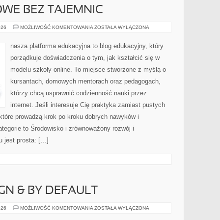
WE BEZ TAJEMNIC
PRAWO
026
MOŻLIWOŚĆ KOMENTOWANIA
ZOSTAŁA WYŁĄCZONA
OŚWIATOWE
BEZ
TAJEMNIC
nasza platforma edukacyjna to blog edukacyjny, który
porządkuje doświadczenia o tym, jak kształcić się w
modelu szkoły online. To miejsce stworzone z myślą o
kursantach, domowych mentorach oraz pedagogach,
którzy chcą usprawnić codzienność nauki przez
internet. Jeśli interesuje Cię praktyka zamiast pustych
 które prowadzą krok po kroku dobrych nawyków i
tegorie to Środowisko i zrównoważony rozwój i
 jest prosta: […]
GN & BY DEFAULT
PRIVACY
026
MOŻLIWOŚĆ KOMENTOWANIA
ZOSTAŁA WYŁĄCZONA
BY
DESIGN