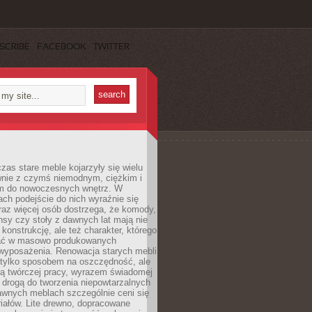
SCRIBE
FACEBOOK
TWITTER
czas stare meble kojarzyły się wielu
nie z czymś niemodnym, ciężkim i
m do nowoczesnych wnętrz. W
tach podejście do nich wyraźnie się
raz więcej osób dostrzega, że komody,
nsy czy stoły z dawnych lat mają nie
 konstrukcję, ale też charakter, którego
ać w masowo produkowanych
wyposażenia. Renowacja starych mebli
e tylko sposobem na oszczędność, ale
mą twórczej pracy, wyrazem świadomej
 drogą do tworzenia niepowtarzalnych
awnych meblach szczególnie ceni się
iałów. Lite drewno, dopracowane