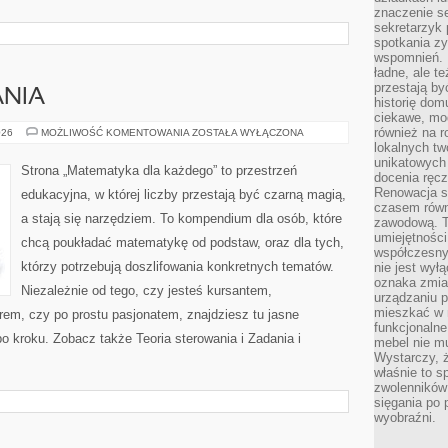
znaczenie se
sekretarzyk 
spotkania zy
wspomnień. D
ładne, ale t
przestają b
ANIA
historię dom
ciekawe, mo
również na r
TEORIA
026
MOŻLIWOŚĆ KOMENTOWANIA
ZOSTAŁA WYŁĄCZONA
STEROWANIA
lokalnych tw
unikatowych
Strona „Matematyka dla każdego” to przestrzeń
docenia ręcz
Renowacja st
edukacyjna, w której liczby przestają być czarną magią,
czasem równ
a stają się narzędziem. To kompendium dla osób, które
zawodową. To
umiejętnośc
chcą poukładać matematykę od podstaw, oraz dla tych,
współczesny
którzy potrzebują doszlifowania konkretnych tematów.
nie jest wył
oznaka zmian
Niezależnie od tego, czy jesteś kursantem,
urządzaniu p
mieszkać w m
rem, czy po prostu pasjonatem, znajdziesz tu jasne
funkcjonalne
o kroku. Zobacz także Teoria sterowania i Zadania i
mebel nie mu
Wystarczy, ż
właśnie to s
zwolenników 
sięgania po p
wyobraźni.