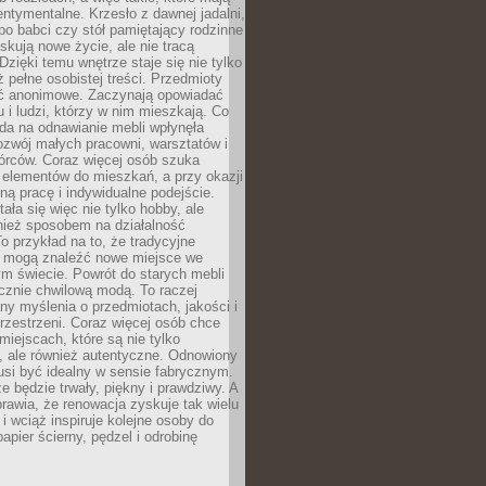
ntymentalne. Krzesło z dawnej jadalni,
po babci czy stół pamiętający rodzinne
skują nowe życie, ale nie tracą
zięki temu wnętrze staje się nie tylko
eż pełne osobistej treści. Przedmioty
yć anonimowe. Zaczynają opowiadać
u i ludzi, którzy w nim mieszkają. Co
da na odnawianie mebli wpłynęła
ozwój małych pracowni, warsztatów i
órców. Coraz więcej osób szuka
 elementów do mieszkań, a przy okazji
ną pracę i indywidualne podejście.
ała się więc nie tylko hobby, ale
ież sposobem na działalność
 przykład na to, że tradycyjne
i mogą znaleźć nowe miejsce we
m świecie. Powrót do starych mebli
ącznie chwilową modą. To raczej
y myślenia o przedmiotach, jakości i
rzestrzeni. Coraz więcej osób chce
iejscach, które są nie tylko
, ale również autentyczne. Odnowiony
si być idealny w sensie fabrycznym.
e będzie trwały, piękny i prawdziwy. A
prawia, że renowacja zyskuje tak wielu
i wciąż inspiruje kolejne osoby do
apier ścierny, pędzel i odrobinę