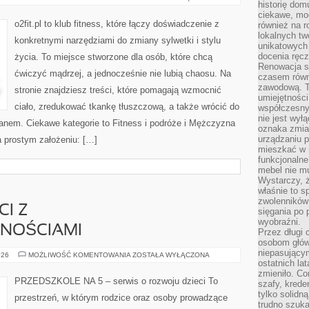
historię dom
TRENING
ciekawe, mo
o2fit.pl to klub fitness, które łączy doświadczenie z
również na r
lokalnych tw
konkretnymi narzędziami do zmiany sylwetki i stylu
unikatowych
docenia ręcz
życia. To miejsce stworzone dla osób, które chcą
Renowacja st
ćwiczyć mądrzej, a jednocześnie nie lubią chaosu. Na
czasem równ
zawodową. To
stronie znajdziesz treści, które pomagają wzmocnić
umiejętnośc
ciało, zredukować tkankę tłuszczową, a także wrócić do
współczesny
nie jest wył
lanem. Ciekawe kategorie to Fitness i podróże i Mężczyzna
oznaka zmian
urządzaniu p
na prostym założeniu: […]
mieszkać w m
funkcjonalne
mebel nie mu
Wystarczy, ż
właśnie to s
zwolenników 
CI Z
sięgania po p
wyobraźni.
NOŚCIAMI
Przez długi 
osobom głów
niepasujący
INTEGRACJA
026
MOŻLIWOŚĆ KOMENTOWANIA
ZOSTAŁA WYŁĄCZONA
DZIECI
ostatnich la
Z
zmieniło. Co
NIEPEŁNOSPRAWNOŚCIAMI
PRZEDSZKOLE NA 5 – serwis o rozwoju dzieci To
szafy, krede
tylko solidną
przestrzeń, w którym rodzice oraz osoby prowadzące
trudno szuk