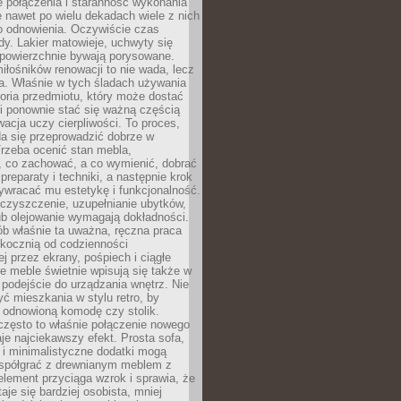
łe połączenia i staranność wykonania
e nawet po wielu dekadach wiele z nich
o odnowienia. Oczywiście czas
dy. Lakier matowieje, uchwyty się
 powierzchnie bywają porysowane.
iłośników renowacji to nie wada, lecz
a. Właśnie w tych śladach używania
storia przedmiotu, który może dostać
 i ponownie stać się ważną częścią
cja uczy cierpliwości. To proces,
da się przeprowadzić dobrze w
rzeba ocenić stan mebla,
 co zachować, a co wymienić, dobrać
preparaty i techniki, a następnie krok
ywracać mu estetykę i funkcjonalność.
 czyszczenie, uzupełnianie ubytków,
ub olejowanie wymagają dokładności.
ób właśnie ta uważna, ręczna praca
skocznią od codzienności
 przez ekrany, pośpiech i ciągłe
e meble świetnie wpisują się także w
podejście do urządzania wnętrz. Nie
yć mieszkania w stylu retro, by
 odnowioną komodę czy stolik.
często to właśnie połączenie nowego
je najciekawszy efekt. Prosta sofa,
 i minimalistyczne dodatki mogą
spółgrać z drewnianym meblem z
element przyciąga wzrok i sprawia, że
aje się bardziej osobista, mniej