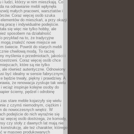
u i ludzi, którzy w nim mieszkają. Co
da na odnawianie mebli wpłynęła
ozwój małych pracowni, warsztatów i
órców. Coraz więcej osób szuka
 elementów do mieszkań, a przy okazji
ną pracę i indywidualne podejście.
ała się więc nie tylko hobby, ale
ież sposobem na działalność
 przykład na to, że tradycyjne
i mogą znaleźć nowe miejsce we
m świecie. Powrót do starych mebli
ącznie chwilową modą. To raczej
y myślenia o przedmiotach, jakości i
rzestrzeni. Coraz więcej osób chce
iejscach, które są nie tylko
, ale również autentyczne. Odnowiony
si być idealny w sensie fabrycznym.
e będzie trwały, piękny i prawdziwy. A
prawia, że renowacja zyskuje tak wielu
i wciąż inspiruje kolejne osoby do
apier ścierny, pędzel i odrobinę
czas stare meble kojarzyły się wielu
nie z czymś niemodnym, ciężkim i
m do nowoczesnych wnętrz. W
tach podejście do nich wyraźnie się
raz więcej osób dostrzega, że komody,
nsy czy stoły z dawnych lat mają nie
 konstrukcję, ale też charakter, którego
ać w masowo produkowanych