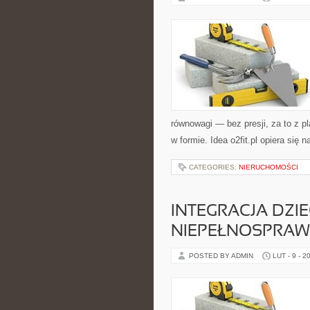
równowagi — bez presji, za to z p
w formie. Idea o2fit.pl opiera się 
CATEGORIES:
NIERUCHOMOŚCI
INTEGRACJA DZIE
NIEPEŁNOSPRAW
POSTED BY ADMIN
LUT - 9 - 2