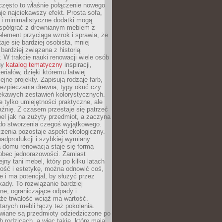
często to właśnie połączenie nowego
je najciekawszy efekt. Prosta sofa,
 i minimalistyczne dodatki mogą
spółgrać z drewnianym meblem z
element przyciąga wzrok i sprawia, że
aje się bardziej osobista, mniej
 bardziej związana z historią
W trakcie nauki renowacji wiele osób
ny
katalog tematyczny
inspiracji,
eriałów, dzięki któremu łatwiej
ejne projekty. Zapisują rodzaje farb,
ezpieczania drewna, typy okuć czy
iekawych zestawień kolorystycznych.
ie tylko umiejętności praktyczne, ale
źnię. Z czasem przestaje się patrzeć
el jak na zużyty przedmiot, a zaczyna
 do stworzenia czegoś wyjątkowego.
zenia pozostaje aspekt ekologiczny.
adprodukcji i szybkiej wymiany
 domu renowacja staje się formą
obec jednorazowości. Zamiast
jny tani mebel, który po kilku latach
lność i estetykę, można odnowić coś,
je i ma potencjał, by służyć przez
ady. To rozwiązanie bardziej
ne, ograniczające odpady i
że trwałość wciąż ma wartość.
arych mebli łączy też pokolenia.
wiane są przedmioty odziedziczone po
b rodzicach, a więc takie, które mają