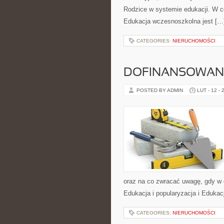
Rodzice w systemie edukacji. W ce
Edukacja wczesnoszkolna jest […
CATEGORIES:
NIERUCHOMOŚCI
DOFINANSOWANI
POSTED BY ADMIN
LUT - 12 - 
oraz na co zwracać uwagę, gdy w 
Edukacja i popularyzacja i Edukacj
CATEGORIES:
NIERUCHOMOŚCI