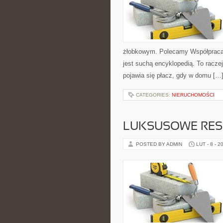
żłobkowym. Polecamy Współpraca z
jest suchą encyklopedią. To racze
pojawia się płacz, gdy w domu […
CATEGORIES:
NIERUCHOMOŚCI
LUKSUSOWE RES
POSTED BY ADMIN
LUT - 8 - 2