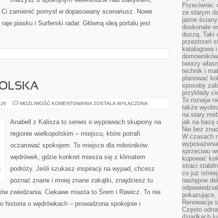
Przeciwnie, 
gą Ci zamienić pomysł w dopasowany scenariusz. Nowe
ze starym da
jasne ściany
 raje piasku i Surferski radar. Główną ideą portalu jest
doskonale w
duszą. Taki 
przestrzeń st
katalogowa i
domowników. 
tworzy włas
technik i mat
planować kol
POLSKA
sposoby zab
przykłady c
To rozwija n
ŚRODA
026
MOŻLIWOŚĆ KOMENTOWANIA
ZOSTAŁA WYŁĄCZONA
także wyobra
WIELKOPOLSKA
na stary meb
Anabell z Kalisza to serwis o wyprawach skupiony na
jak na bazę
Nie bez znac
regionie wielkopolskim – miejscu, które potrafi
W czasach n
wyposażenia
oczarować spokojem. To miejsce dla miłośników
sprzeciwu w
wędrówek, gdzie konkret miesza się z klimatem
kupować kole
straci stabi
podróży. Jeśli szukasz inspiracji na wypad, chcesz
co już istnie
poznać znane i mniej znane zakątki, znajdziesz tu
następne dek
odpowiedzial
lów zwiedzania. Ciekawe miasta to Śrem i Rawicz. To nie
pokazujące, 
Renowacja st
To historia o wędrówkach – prowadzona spokojnie i
Często odna
dziadkach lu