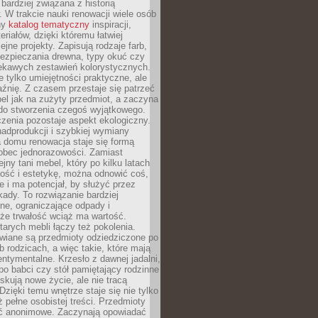
 bardziej związana z historią
W trakcie nauki renowacji wiele osób
ny
katalog tematyczny
inspiracji,
eriałów, dzięki któremu łatwiej
ejne projekty. Zapisują rodzaje farb,
ezpieczania drewna, typy okuć czy
iekawych zestawień kolorystycznych.
ie tylko umiejętności praktyczne, ale
źnię. Z czasem przestaje się patrzeć
el jak na zużyty przedmiot, a zaczyna
 do stworzenia czegoś wyjątkowego.
zenia pozostaje aspekt ekologiczny.
adprodukcji i szybkiej wymiany
 domu renowacja staje się formą
obec jednorazowości. Zamiast
jny tani mebel, który po kilku latach
lność i estetykę, można odnowić coś,
je i ma potencjał, by służyć przez
ady. To rozwiązanie bardziej
ne, ograniczające odpady i
że trwałość wciąż ma wartość.
arych mebli łączy też pokolenia.
wiane są przedmioty odziedziczone po
b rodzicach, a więc takie, które mają
ntymentalne. Krzesło z dawnej jadalni,
po babci czy stół pamiętający rodzinne
skują nowe życie, ale nie tracą
zięki temu wnętrze staje się nie tylko
eż pełne osobistej treści. Przedmioty
yć anonimowe. Zaczynają opowiadać