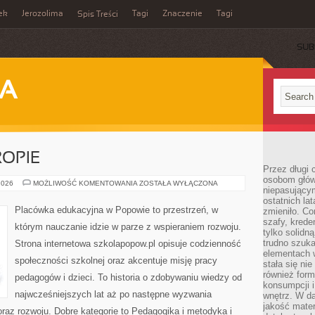
ek
Jerozolima
Tagi
Znaczenie
Tagi
Spis Treści
SUB
JA
OPIE
Przez długi 
osobom głów
EDUKACJA
2026
MOŻLIWOŚĆ KOMENTOWANIA
ZOSTAŁA WYŁĄCZONA
niepasujący
W
EUROPIE
ostatnich la
Placówka edukacyjna w Popowie to przestrzeń, w
zmieniło. Co
szafy, krede
którym nauczanie idzie w parze z wspieraniem rozwoju.
tylko solidną
trudno szuk
Strona internetowa szkolapopow.pl opisuje codzienność
elementach 
społeczności szkolnej oraz akcentuje misję pracy
stała się ni
również for
pedagogów i dzieci. To historia o zdobywaniu wiedzy od
konsumpcji i
najwcześniejszych lat aż po następne wyzwania
wnętrz. W d
jakość mater
raz rozwoju. Dobre kategorie to Pedagogika i metodyka i