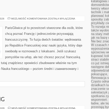
katalogowa i
domowników. 
tworzy włas
I
technik i mat
planować kol
REGIONY
2026
MOŻLIWOŚĆ KOMENTOWANIA
ZOSTAŁA WYŁĄCZONA
sposoby zab
FRANCJI
przykłady c
To rozwija n
ParisGliwice.pl to przestrzeń stworzone dla osób, które
także wyobra
chcą poznać Francję i jednocześnie przyswajają
na stary meb
jak na bazę
francuszczyznę. To fuzja dwóch światów: wędrowania
Nie bez znac
W czasach n
po Republice Francuskiej oraz nauki języka, który daje
wyposażenia
swobodę w rozmowach z lokalsami. Jeśli szukasz
sprzeciwu w
kupować kole
pomysłów na urlop, ale też chcesz poczuć francuską
straci stabi
, tutaj znajdziesz opowieści zbudowane właśnie na tym
co już istnie
następne dek
o Nauka francuskiego – poziom średni i zaawansowany i
odpowiedzial
pokazujące, 
Renowacja st
Często odna
dziadkach lu
znaczenie se
sekretarzyk 
spotkania zy
NG
wspomnień. D
ładne, ale t
przestają b
DOMOWY
2026
MOŻLIWOŚĆ KOMENTOWANIA
ZOSTAŁA WYŁĄCZONA