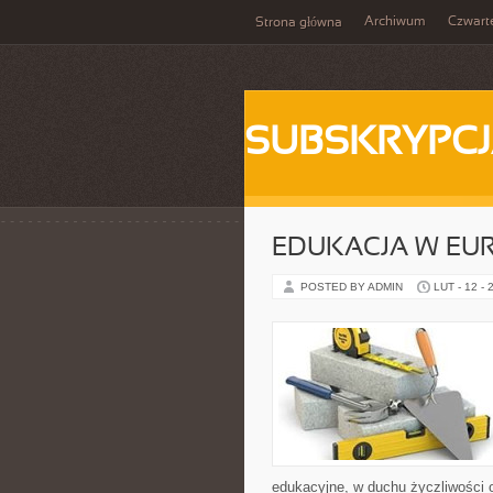
Archiwum
Czwart
Strona główna
SUBSKRYPC
EDUKACJA W EUR
POSTED BY ADMIN
LUT - 12 - 
edukacyjne, w duchu życzliwości o