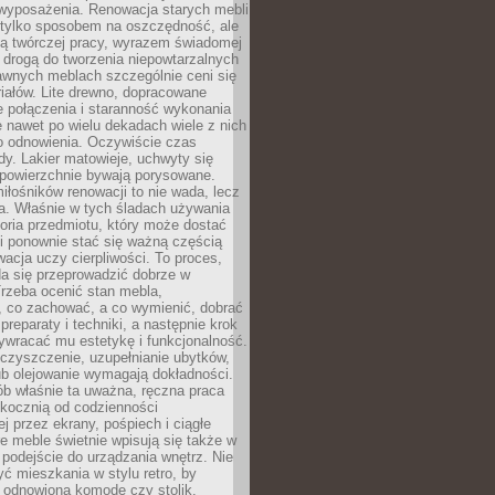
wyposażenia. Renowacja starych mebli
e tylko sposobem na oszczędność, ale
mą twórczej pracy, wyrazem świadomej
 drogą do tworzenia niepowtarzalnych
awnych meblach szczególnie ceni się
iałów. Lite drewno, dopracowane
łe połączenia i staranność wykonania
e nawet po wielu dekadach wiele z nich
o odnowienia. Oczywiście czas
dy. Lakier matowieje, uchwyty się
 powierzchnie bywają porysowane.
iłośników renowacji to nie wada, lecz
a. Właśnie w tych śladach używania
storia przedmiotu, który może dostać
 i ponownie stać się ważną częścią
cja uczy cierpliwości. To proces,
da się przeprowadzić dobrze w
rzeba ocenić stan mebla,
 co zachować, a co wymienić, dobrać
preparaty i techniki, a następnie krok
ywracać mu estetykę i funkcjonalność.
 czyszczenie, uzupełnianie ubytków,
ub olejowanie wymagają dokładności.
ób właśnie ta uważna, ręczna praca
skocznią od codzienności
 przez ekrany, pośpiech i ciągłe
e meble świetnie wpisują się także w
podejście do urządzania wnętrz. Nie
yć mieszkania w stylu retro, by
 odnowioną komodę czy stolik.