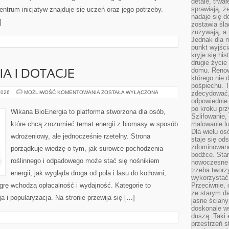
detale, trwa
sprawiają, ż
ntrum inicjatyw znajduje się uczeń oraz jego potrzeby.
nadaje się d
]
zostawia śla
zużywają, a
Jednak dla m
punkt wyjści
kryje się hi
drugie życie
domu. Renowa
A I DOTACJE
którego nie 
pośpiechu. T
DOFINANSOWANIA
2026
MOŻLIWOŚĆ KOMENTOWANIA
ZOSTAŁA WYŁĄCZONA
zdecydować,
I
odpowiednie 
DOTACJE
po kroku prz
Wikana BioEnergia to platforma stworzona dla osób,
Szlifowanie,
które chcą zrozumieć temat energii z biomasy w sposób
malowanie l
Dla wielu os
wdrożeniowy, ale jednocześnie rzetelny. Strona
staje się od
zdominowanej
porządkuje wiedzę o tym, jak surowce pochodzenia
bodźce. Star
roślinnego i odpadowego może stać się nośnikiem
nowoczesne 
trzeba tworz
energii, jak wygląda droga od pola i lasu do kotłowni,
wykorzystać
grę wchodzą opłacalność i wydajność. Kategorie to
Przeciwnie, 
ze starym da
a i popularyzacja. Na stronie przewija się […]
jasne ściany
doskonale w
duszą. Taki 
przestrzeń st