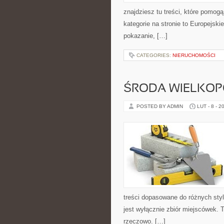
znajdziesz tu treści, które pomo
kategorie na stronie to Europejskie
pokazanie, […]
CATEGORIES:
NIERUCHOMOŚCI
ŚRODA WIELKO
POSTED BY ADMIN
LUT - 8 - 2
treści dopasowane do różnych sty
jest wyłącznie zbiór miejscówek. 
rzeczowo. […]