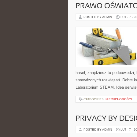
PRAWO OŚWIATO
POSTED BY ADMIN
LUT - 7 - 2
haseł, znajdziesz tu podpowiedzi,
sprawdzonych rozwiązań. Dobre ka
Laboratorium STEAM. Idea serwisu
CATEGORIES:
NIERUCHOMOŚCI
PRIVACY BY DESI
POSTED BY ADMIN
LUT - 7 - 2