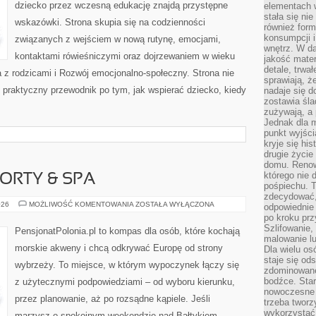
dziecko przez wczesną edukację znajdą przystępne
elementach 
stała się ni
wskazówki. Strona skupia się na codzienności
również for
konsumpcji i
związanych z wejściem w nową rutynę, emocjami,
wnętrz. W d
kontaktami rówieśniczymi oraz dojrzewaniem w wieku
jakość mater
detale, trwa
 rodzicami i Rozwój emocjonalno-społeczny. Strona nie
sprawiają, ż
j praktyczny przewodnik po tym, jak wspierać dziecko, kiedy
nadaje się d
zostawia śla
]
zużywają, a
Jednak dla m
punkt wyjści
kryje się hi
drugie życie
domu. Renowa
którego nie 
ORTY & SPA
pośpiechu. T
zdecydować,
LUKSUSOWE
026
MOŻLIWOŚĆ KOMENTOWANIA
ZOSTAŁA WYŁĄCZONA
odpowiednie 
RESORTY
po kroku prz
&
SPA
Szlifowanie,
PensjonatPolonia.pl to kompas dla osób, które kochają
malowanie l
morskie akweny i chcą odkrywać Europę od strony
Dla wielu os
staje się od
wybrzeży. To miejsce, w którym wypoczynek łączy się
zdominowanej
bodźce. Star
z użytecznymi podpowiedziami – od wyboru kierunku,
nowoczesne 
przez planowanie, aż po rozsądne kąpiele. Jeśli
trzeba tworz
wykorzystać
marzysz o spokojnym weekendzie nad Bałtykiem,