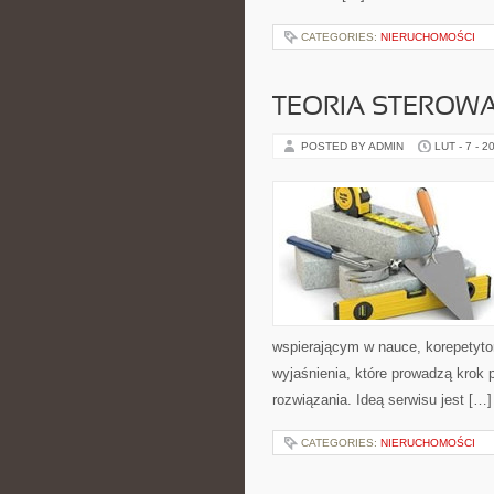
CATEGORIES:
NIERUCHOMOŚCI
TEORIA STEROW
POSTED BY ADMIN
LUT - 7 - 2
wspierającym w nauce, korepetyto
wyjaśnienia, które prowadzą krok p
rozwiązania. Ideą serwisu jest […]
CATEGORIES:
NIERUCHOMOŚCI