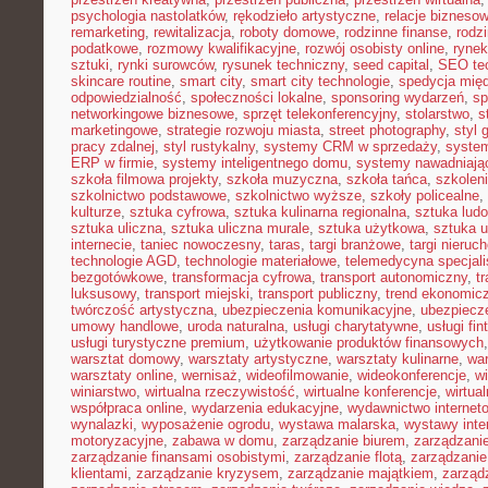
psychologia nastolatków
,
rękodzieło artystyczne
,
relacje bizneso
remarketing
,
rewitalizacja
,
roboty domowe
,
rodzinne finanse
,
rodz
podatkowe
,
rozmowy kwalifikacyjne
,
rozwój osobisty online
,
rynek
sztuki
,
rynki surowców
,
rysunek techniczny
,
seed capital
,
SEO te
skincare routine
,
smart city
,
smart city technologie
,
spedycja mię
odpowiedzialność
,
społeczności lokalne
,
sponsoring wydarzeń
,
sp
networkingowe biznesowe
,
sprzęt telekonferencyjny
,
stolarstwo
,
s
marketingowe
,
strategie rozwoju miasta
,
street photography
,
styl 
pracy zdalnej
,
styl rustykalny
,
systemy CRM w sprzedaży
,
syste
ERP w firmie
,
systemy inteligentnego domu
,
systemy nawadniają
szkoła filmowa projekty
,
szkoła muzyczna
,
szkoła tańca
,
szkolen
szkolnictwo podstawowe
,
szkolnictwo wyższe
,
szkoły policealne
,
kulturze
,
sztuka cyfrowa
,
sztuka kulinarna regionalna
,
sztuka lud
sztuka uliczna
,
sztuka uliczna murale
,
sztuka użytkowa
,
sztuka 
internecie
,
taniec nowoczesny
,
taras
,
targi branżowe
,
targi nieruc
technologie AGD
,
technologie materiałowe
,
telemedycyna specjal
bezgotówkowe
,
transformacja cyfrowa
,
transport autonomiczny
,
t
luksusowy
,
transport miejski
,
transport publiczny
,
trend ekonomic
twórczość artystyczna
,
ubezpieczenia komunikacyjne
,
ubezpiecz
umowy handlowe
,
uroda naturalna
,
usługi charytatywne
,
usługi fin
usługi turystyczne premium
,
użytkowanie produktów finansowych
warsztat domowy
,
warsztaty artystyczne
,
warsztaty kulinarne
,
wa
warsztaty online
,
wernisaż
,
wideofilmowanie
,
wideokonferencje
,
w
winiarstwo
,
wirtualna rzeczywistość
,
wirtualne konferencje
,
wirtual
współpraca online
,
wydarzenia edukacyjne
,
wydawnictwo internet
wynalazki
,
wyposażenie ogrodu
,
wystawa malarska
,
wystawy inte
motoryzacyjne
,
zabawa w domu
,
zarządzanie biurem
,
zarządzan
zarządzanie finansami osobistymi
,
zarządzanie flotą
,
zarządzanie
klientami
,
zarządzanie kryzysem
,
zarządzanie majątkiem
,
zarząd