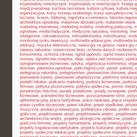
kryptowaluty inwestycyjne
,
kryptowaluty w inwestycjach
,
księga g
międzynarodowa
,
kuchnia sezonowa
,
kultura cyfrowa
,
kultura mie
organizacyjna
,
kursy rozwoju osobistego
,
kursy specjalistyczne
,
l
leczenie
,
liceum
,
lobbying
,
logistyka e-commerce
,
lotniska region
architektura ogrodowa
,
malarstwo abstrakcyjne
,
malarstwo olejne
marketing internetowy
,
marketing mobilny
,
marketing polityczny
,
m
ogrodowe
,
media tradycyjne
,
medycyna naturalna
,
mentoring
,
men
inteligentne
,
mikroekonomia
,
mikroelektronika
,
mikrofinanse
,
moda
monitoring rynku inwestycji
,
multimedia edukacyjne
,
multimedia ku
edukacji
,
muzyka elektroniczna
,
nauka gry na gitarze
,
nauka gry n
nawozy naturalne
,
nowoczesne biuro
,
ochrona danych osobowych
konsumenta
,
ochrona zdrowia
,
ogród japoński
,
ogród nowoczesny
zimowy
,
ogrodnictwo miejskie
,
oleje
,
opieka nad seniorami
,
opiek
oprogramowanie biznesowe
,
optyka
,
organizacja konferencji
,
orga
domowe
,
paleniska ogrodowe
,
parki logistyczne
,
pastel
,
patenty
,
p
pielęgnacja naturalna
,
pielęgniarstwo
,
piwowarstwo domowe
,
plan
planowanie kariery
,
planowanie urbanistyczne
,
platformy edukacyj
podatki lokalne
,
podcasts marketing
,
podróże biznesowe
,
podróże
filmowe
,
polityka przestrzenna
,
polityka społeczna
,
pomoc międz
poradnictwo rodzinne
,
porady podatkowe
,
porady rozwojowe
,
portf
biznesowe
,
pośrednictwo biznesowe
,
pozycjonowanie stron
,
poży
administracyjna
,
praca hybrydowa
,
praca naukowa
,
praca zespoło
prawo cywilne biznesowe
,
prawo lokalne
,
prawo spadkowe
,
privat
muzyczna
,
produkcja telewizyjna
,
profilaktyka zdrowia
,
profile z
graficzne
,
projektowanie ubrań
,
projektowanie wnętrz
,
projektowan
architektoniczne wnętrz
,
projekty ekologiczne społeczne
,
projekty
graficzne firmowe
,
projekty humanitarne
,
projekty inwestycyjne
,
p
projekty krajobrazowe wertykalne
,
projekty kulturalne
,
projekty m
projekty społeczne edukacyjne
,
projekty społeczne miejskie
,
prze
przestrzeń kreatywna
,
przestrzeń publiczna
,
przestrzeń wirtualna