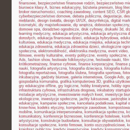
finansowe
,
bezpieczeństwo finansowe rodzin
,
bezpieczeństwo mie
biurowce klasy A
,
biznes edukacyjny
,
biżuteria premium
,
blog lite
broker nieruchomości
,
coaching zawodowy
,
content SEO
,
CSR gl
cyberbezpieczeństwo domowe
,
debata publiczna
,
degustacje
,
des
meblarski
,
design światła
,
design UI/UX
,
dezynfekcja
,
digital mar
kosmetyki
,
diy majsterkowanie
,
diy wnętrza
,
dobrostan społeczny
domowe spa
,
doradztwo ogrodnicze
,
druk cyfrowy
,
drukarki 3d
,
dr
learning medyczny
,
edukacja artystyczna
,
edukacja artystyczna d
dorosłych
,
edukacja finansowa dzieci
,
edukacja hybrydowa
,
eduka
kulturowa
,
edukacja medyczna
,
edukacja miejska
,
edukacja tech
edukacja zdrowotna
,
edukacja zdrowotna dzieci
,
ekologiczne ogro
społeczna
,
elektromobilność
,
elektronika medyczna
,
event video
,
filmowe
,
eventy kulturalne
,
eventy polityczne
,
eventy społeczne
,
Ads
,
fashion show
,
festiwale folklorystyczne
,
festiwale nauki
,
fil
krótkometrażowy
,
finanse cyfrowe
,
finanse korporacyjne
,
finanse 
nauki
,
fotografia artystyczna
,
fotografia dziecięca
,
fotografia kulin
fotografia reportażowa
,
fotografia ślubna
,
fotografia sportowa
,
foto
inkubacyjne
,
gadżety biurowe
,
galeria internetowa
,
Google Ads
,
go
gospodarka komunalna
,
grafika komputerowa 3D
,
grafika użytkow
gry edukacyjne offline
,
gry logiczne
,
hobby kreatywne
,
hobby ogro
infrastruktura cyfrowa
,
infrastruktura drogowa
,
inkubatory startupó
instalacje artystyczne
,
inwestowanie małych kwot
,
inwestycje biu
ekologiczne
,
inwestycje społeczne
,
jachty luksusowe
,
jastrzębie 
edukacyjne
,
kampanie społeczne
,
kancelaria podatkowa
,
kapitał 
know-how
,
kodeks etyczny
,
kompetencje zawodowe
,
kompostowa
mobilne
,
komunikacja interpersonalna
,
komunikacja społeczna
,
ko
komunikatory
,
konferencje biznesowe
,
konferencje hotelowe
,
konf
artystyczne
,
konstrukcje budowlane
,
konsultacje obywatelskie
,
ko
konsultacje społeczne
,
konto firmowe
,
konto oszczędnościowe
,
k
krajobraz publiczny
,
kredyty inwestycyjne
,
kredyty konsumpcyjne