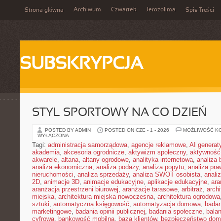
Archiwum
Czwartek
Jerozolima
Strona główna
Spis Treści
SUBSKRYPCJA
STYL SPORTOWY NA CO DZIEŃ
POSTED BY ADMIN
POSTED ON CZE - 1 - 2026
MOŻLIWOŚĆ K
WYŁĄCZONA
Tagi:
administracja samorządowa
,
agencje reklamowe
,
AI genera
akademia
,
akcesoria ogrodnicze
,
aktywizm społeczny
,
aktywność
akwarele
,
altana
,
altany ogrodowe
,
analityka internetowa
,
analiza
analiza ekonomiczna
,
analiza podaży
,
analiza popytu
,
analiza pr
nieruchomości
,
analiza sprzedaży
,
analiza SWOT osobista
,
analiz
2D
,
animacje 3D
,
animacje edukacyjne
,
aplikacje edukacyjne
,
ara
aranżacja przestrzeni biurowej
,
aranżacje tarasowe
,
arbitraż
,
archi
miejska
,
architektura miejska nowoczesna
,
architektura ogrodowa
sztuki
,
automatyczna księgowość
,
automatyzacja domowa
,
badan
marketingowe
,
badania opinii publicznej
,
badania społeczne
,
bala
cyfrowa
,
bankowość mobilna
,
baza klientów
,
bezpieczeństwo do