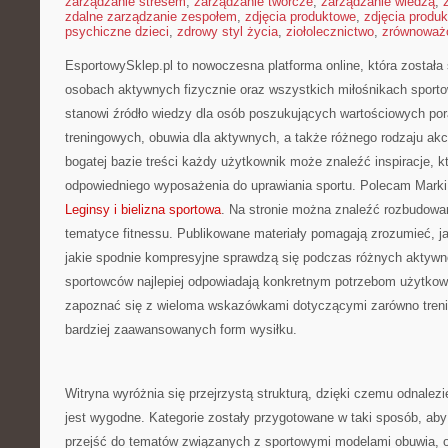
zarządzanie stresem
,
zarządzanie twórcze
,
zarządzanie wiedzą
,
zdalne zarządzanie zespołem
,
zdjęcia produktowe
,
zdjęcia produ
psychiczne dzieci
,
zdrowy styl życia
,
ziołolecznictwo
,
zrównoważo
EsportowySklep.pl to nowoczesna platforma online, która została
osobach aktywnych fizycznie oraz wszystkich miłośnikach sporto
stanowi źródło wiedzy dla osób poszukujących wartościowych po
treningowych, obuwia dla aktywnych, a także różnego rodzaju akce
bogatej bazie treści każdy użytkownik może znaleźć inspiracje,
odpowiedniego wyposażenia do uprawiania sportu. Polecam Marki i
Leginsy i bielizna sportowa
. Na stronie można znaleźć rozbudowa
tematyce fitnessu. Publikowane materiały pomagają zrozumieć, ja
jakie spodnie kompresyjne sprawdzą się podczas różnych aktywno
sportowców najlepiej odpowiadają konkretnym potrzebom użytkow
zapoznać się z wieloma wskazówkami dotyczącymi zarówno trenin
bardziej zaawansowanych form wysiłku.
Witryna wyróżnia się przejrzystą strukturą, dzięki czemu odnalezie
jest wygodne. Kategorie zostały przygotowane w taki sposób, ab
przejść do tematów związanych z sportowymi modelami obuwia, o