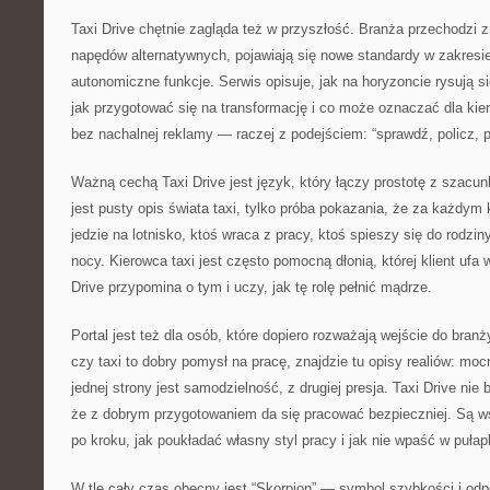
Taxi Drive chętnie zagląda też w przyszłość. Branża przechodzi z
napędów alternatywnych, pojawiają się nowe standardy w zakresie 
autonomiczne funkcje. Serwis opisuje, jak na horyzoncie rysują s
jak przygotować się na transformację i co może oznaczać dla kier
bez nachalnej reklamy — raczej z podejściem: “sprawdź, policz, p
Ważną cechą Taxi Drive jest język, który łączy prostotę z szacunk
jest pusty opis świata taxi, tylko próba pokazania, że za każdym k
jedzie na lotnisko, ktoś wraca z pracy, ktoś spieszy się do rodzi
nocy. Kierowca taxi jest często pomocną dłonią, której klient u
Drive przypomina o tym i uczy, jak tę rolę pełnić mądrze.
Portal jest też dla osób, które dopiero rozważają wejście do branż
czy taxi to dobry pomysł na pracę, znajdzie tu opisy realiów: mocn
jednej strony jest samodzielność, z drugiej presja. Taxi Drive nie
że z dobrym przygotowaniem da się pracować bezpieczniej. Są ws
po kroku, jak poukładać własny styl pracy i jak nie wpaść w puła
W tle cały czas obecny jest “Skorpion” — symbol szybkości i odpo