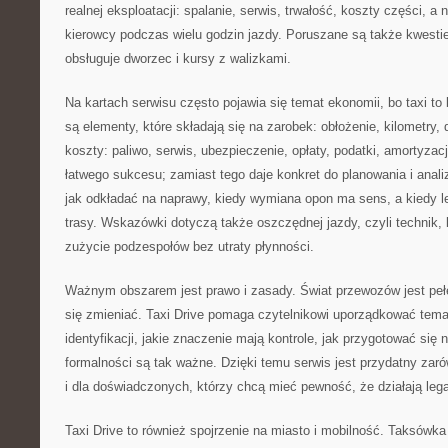
realnej eksploatacji: spalanie, serwis, trwałość, koszty części, a
kierowcy podczas wielu godzin jazdy. Poruszane są także kwestie
obsługuje dworzec i kursy z walizkami.
Na kartach serwisu często pojawia się temat ekonomii, bo taxi t
są elementy, które składają się na zarobek: obłożenie, kilometry,
koszty: paliwo, serwis, ubezpieczenie, opłaty, podatki, amortyzacj
łatwego sukcesu; zamiast tego daje konkret do planowania i analiz
jak odkładać na naprawy, kiedy wymiana opon ma sens, a kiedy lep
trasy. Wskazówki dotyczą także oszczędnej jazdy, czyli technik, k
zużycie podzespołów bez utraty płynności.
Ważnym obszarem jest prawo i zasady. Świat przewozów jest pełen
się zmieniać. Taxi Drive pomaga czytelnikowi uporządkować temat
identyfikacji, jakie znaczenie mają kontrole, jak przygotować się
formalności są tak ważne. Dzięki temu serwis jest przydatny zar
i dla doświadczonych, którzy chcą mieć pewność, że działają lega
Taxi Drive to również spojrzenie na miasto i mobilność. Taksówka