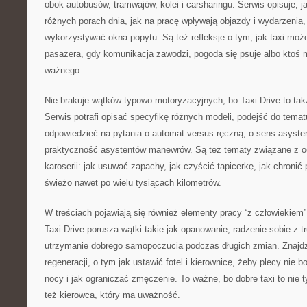
obok autobusów, tramwajów, kolei i carsharingu. Serwis opisuje, j
różnych porach dnia, jak na pracę wpływają objazdy i wydarzenia,
wykorzystywać okna popytu. Są też refleksje o tym, jak taxi moż
pasażera, gdy komunikacja zawodzi, pogoda się psuje albo ktoś 
ważnego.
Nie brakuje wątków typowo motoryzacyjnych, bo Taxi Drive to takż
Serwis potrafi opisać specyfikę różnych modeli, podejść do temat
odpowiedzieć na pytania o automat versus ręczną, o sens asyste
praktyczność asystentów manewrów. Są też tematy związane z o
karoserii: jak usuwać zapachy, jak czyścić tapicerkę, jak chronić 
świeżo nawet po wielu tysiącach kilometrów.
W treściach pojawiają się również elementy pracy “z człowiekiem”, 
Taxi Drive porusza wątki takie jak opanowanie, radzenie sobie z 
utrzymanie dobrego samopoczucia podczas długich zmian. Znajd
regeneracji, o tym jak ustawić fotel i kierownicę, żeby plecy nie b
nocy i jak ograniczać zmęczenie. To ważne, bo dobre taxi to nie
też kierowca, który ma uważność.