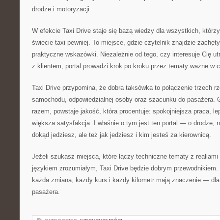
drodze i motoryzacji.
W efekcie Taxi Drive staje się bazą wiedzy dla wszystkich, którz
świecie taxi pewniej. To miejsce, gdzie czytelnik znajdzie zachęty
praktyczne wskazówki. Niezależnie od tego, czy interesuje Cię ut
z klientem, portal prowadzi krok po kroku przez tematy ważne w c
Taxi Drive przypomina, że dobra taksówka to połączenie trzech r
samochodu, odpowiedzialnej osoby oraz szacunku do pasażera. G
razem, powstaje jakość, która procentuje: spokojniejsza praca, le
większa satysfakcja. I właśnie o tym jest ten portal — o drodze, na 
dokąd jedziesz, ale też jak jedziesz i kim jesteś za kierownicą.
Jeżeli szukasz miejsca, które łączy techniczne tematy z realiami
językiem zrozumiałym, Taxi Drive będzie dobrym przewodnikiem. T
każda zmiana, każdy kurs i każdy kilometr mają znaczenie — dla a
pasażera.