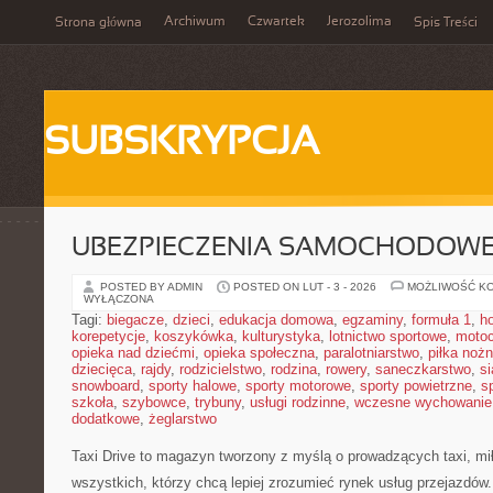
Archiwum
Czwartek
Jerozolima
Strona główna
Spis Treści
SUBSKRYPCJA
UBEZPIECZENIA SAMOCHODOW
POSTED BY ADMIN
POSTED ON LUT - 3 - 2026
MOŻLIWOŚĆ K
WYŁĄCZONA
Tagi:
biegacze
,
dzieci
,
edukacja domowa
,
egzaminy
,
formuła 1
,
h
korepetycje
,
koszykówka
,
kulturystyka
,
lotnictwo sportowe
,
motoc
opieka nad dziećmi
,
opieka społeczna
,
paralotniarstwo
,
piłka noż
dziecięca
,
rajdy
,
rodzicielstwo
,
rodzina
,
rowery
,
saneczkarstwo
,
s
snowboard
,
sporty halowe
,
sporty motorowe
,
sporty powietrzne
,
s
szkoła
,
szybowce
,
trybuny
,
usługi rodzinne
,
wczesne wychowanie
dodatkowe
,
żeglarstwo
Taxi Drive to magazyn tworzony z myślą o prowadzących taxi, mi
wszystkich, którzy chcą lepiej zrozumieć rynek usług przejazdów