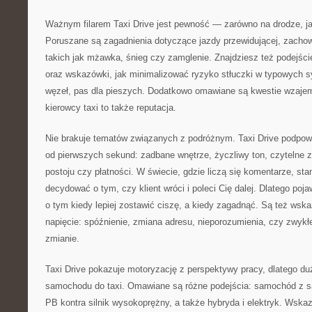
Ważnym filarem Taxi Drive jest pewność — zarówno na drodze, jak
Poruszane są zagadnienia dotyczące jazdy przewidującej, zacho
takich jak mżawka, śnieg czy zamglenie. Znajdziesz też podejśc
oraz wskazówki, jak minimalizować ryzyko stłuczki w typowych sy
węzeł, pas dla pieszych. Dodatkowo omawiane są kwestie wzaje
kierowcy taxi to także reputacja.
Nie brakuje tematów związanych z podróżnym. Taxi Drive podpo
od pierwszych sekund: zadbane wnętrze, życzliwy ton, czytelne 
postoju czy płatności. W świecie, gdzie liczą się komentarze, st
decydować o tym, czy klient wróci i poleci Cię dalej. Dlatego poja
o tym kiedy lepiej zostawić ciszę, a kiedy zagadnąć. Są też wsk
napięcie: spóźnienie, zmiana adresu, nieporozumienia, czy zwykł
zmianie.
Taxi Drive pokazuje motoryzację z perspektywy pracy, dlatego du
samochodu do taxi. Omawiane są różne podejścia: samochód z sa
PB kontra silnik wysokoprężny, a także hybryda i elektryk. Wska