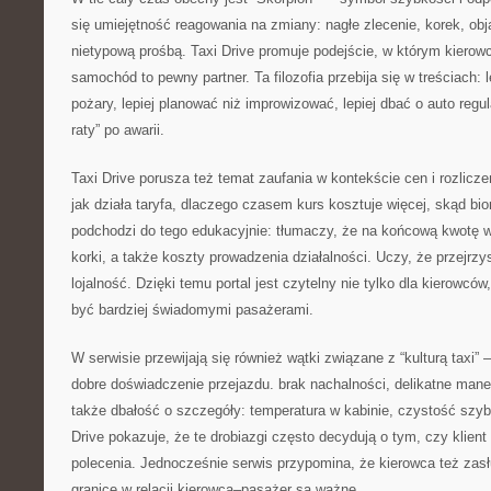
się umiejętność reagowania na zmiany: nagłe zlecenie, korek, obj
nietypową prośbą. Taxi Drive promuje podejście, w którym kierow
samochód to pewny partner. Ta filozofia przebija się w treściach: 
pożary, lepiej planować niż improwizować, lepiej dbać o auto regul
raty” po awarii.
Taxi Drive porusza też temat zaufania w kontekście cen i rozlicz
jak działa taryfa, dlaczego czasem kurs kosztuje więcej, skąd bio
podchodzi do tego edukacyjnie: tłumaczy, że na końcową kwotę w
korki, a także koszty prowadzenia działalności. Uczy, że przejrz
lojalność. Dzięki temu portal jest czytelny nie tylko dla kierowców,
być bardziej świadomymi pasażerami.
W serwisie przewijają się również wątki związane z “kulturą taxi” 
dobre doświadczenie przejazdu. brak nachalności, delikatne man
także dbałość o szczegóły: temperatura w kabinie, czystość szyb
Drive pokazuje, że te drobiazgi często decydują o tym, czy klient 
polecenia. Jednocześnie serwis przypomina, że kierowca też zas
granice w relacji kierowca–pasażer są ważne.