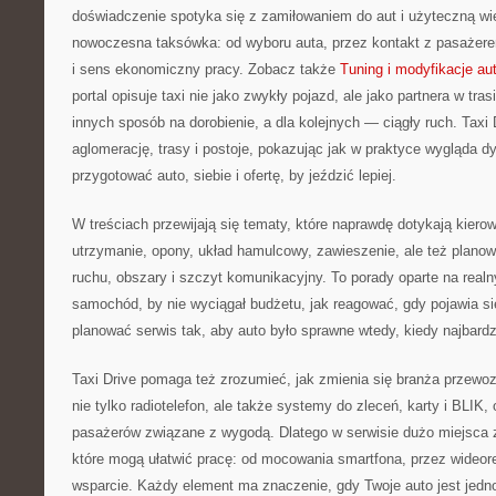
doświadczenie spotyka się z zamiłowaniem do aut i użyteczną wie
nowoczesna taksówka: od wyboru auta, przez kontakt z pasażere
i sens ekonomiczny pracy. Zobacz także
Tuning i modyfikacje au
portal opisuje taxi nie jako zwykły pojazd, ale jako partnera w tras
innych sposób na dorobienie, a dla kolejnych — ciągły ruch. Taxi
aglomerację, trasy i postoje, pokazując jak w praktyce wygląda d
przygotować auto, siebie i ofertę, by jeździć lepiej.
W treściach przewijają się tematy, które naprawdę dotykają kiero
utrzymanie, opony, układ hamulcowy, zawieszenie, ale też planow
ruchu, obszary i szczyt komunikacyjny. To porady oparte na realn
samochód, by nie wyciągał budżetu, jak reagować, gdy pojawia si
planować serwis tak, aby auto było sprawne wtedy, kiedy najbardz
Taxi Drive pomaga też zrozumieć, jak zmienia się branża przewo
nie tylko radiotelefon, ale także systemy do zleceń, karty i BLIK,
pasażerów związane z wygodą. Dlatego w serwisie dużo miejsca 
które mogą ułatwić pracę: od mocowania smartfona, przez wideorej
wsparcie. Każdy element ma znaczenie, gdy Twoje auto jest jedn