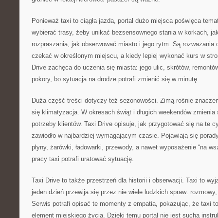
Ponieważ taxi to ciągła jazda, portal dużo miejsca poświęca tem
wybierać trasy, żeby unikać bezsensownego stania w korkach, jak
rozpraszania, jak obserwować miasto i jego rytm. Są rozważania o
czekać w określonym miejscu, a kiedy lepiej wykonać kurs w stron
Drive zachęca do uczenia się miasta: jego ulic, skrótów, remontó
pokory, bo sytuacja na drodze potrafi zmienić się w minutę.
Duża część treści dotyczy też sezonowości. Zimą rośnie znaczen
się klimatyzacja. W okresach świąt i długich weekendów zmienia s
potrzeby klientów. Taxi Drive opisuje, jak przygotować się na te cy
zawiodło w najbardziej wymagającym czasie. Pojawiają się porad
płyny, żarówki, ładowarki, przewody, a nawet wyposażenie “na ws
pracy taxi potrafi uratować sytuację.
Taxi Drive to także przestrzeń dla historii i obserwacji. Taxi to w
jeden dzień przewija się przez nie wiele ludzkich spraw: rozmowy,
Serwis potrafi opisać te momenty z empatią, pokazując, że taxi to 
element miejskiego życia. Dzięki temu portal nie jest suchą instru