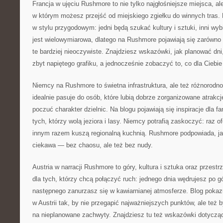
Francja w ujęciu Rushmore to nie tylko najgłośniejsze miejsca, ale
w którym możesz przejść od miejskiego zgiełku do winnych tras.
w stylu przygodowym: jedni będą szukać kultury i sztuki, inni wyb
jest wielowymiarowa, dlatego na Rushmore pojawiają się zarówno
te bardziej nieoczywiste. Znajdziesz wskazówki, jak planować dn
zbyt napiętego grafiku, a jednocześnie zobaczyć to, co dla Ciebie
Niemcy na Rushmore to świetna infrastruktura, ale też różnorodn
idealnie pasuje do osób, które lubią dobrze zorganizowane atrakc
poczuć charakter dzielnic. Na blogu pojawiają się inspiracje dla fa
tych, którzy wolą jeziora i lasy. Niemcy potrafią zaskoczyć: raz ofe
innym razem kuszą regionalną kuchnią. Rushmore podpowiada, jak
ciekawa — bez chaosu, ale też bez nudy.
Austria w narracji Rushmore to góry, kultura i sztuka oraz przest
dla tych, którzy chcą połączyć ruch: jednego dnia wędrujesz po g
następnego zanurzasz się w kawiarnianej atmosferze. Blog pokaz
w Austrii tak, by nie przegapić najważniejszych punktów, ale też 
na nieplanowane zachwyty. Znajdziesz tu też wskazówki dotyczą