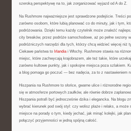
szeroką perspektywę na to, jak zorganizować wyjazd od A do Z.
Na Rushmore najważniejsze jest sprawdzone podejście. Treści p
zarówno osobom, które lubią planować co do minuty, jak i tym, któ
podróżowania. Dzięki temu każdy czytelnik może znaleźć najleps
city breaków, przez podróże samochodowe, aż po pełne sezony w t
podróżniczych narzędzi dla tych, którzy chcą widzieć więcej niż 
Ciekawe państwa to
Irlandia
i Włochy. Rushmore stawia na różnor
miejsc, które zachwycają krajobrazem, ale też takie, które urzekaj
zarówno kultowe punkty, jak i spokojne miejsca poza szlakiem. K
a blog pomaga go poczuć — bez nadęcia, za to z nastawieniem n
Hiszpania na Rushmore to słońce, gwarne ulice i różnorodne regi
się w atmosferze portowych zaułków, ale równie dobrze zaplano
Hiszpania potrafi być jednocześnie dzika i elegancka. Na blogu z
wybrać kierunek pod swój styl: czy wolisz plaże i relaks, a może
miejsce na porady o tym, kiedy jechać, jak minąć kolejki, jak pla
połączyć przyjemności w jedną spójną całość.