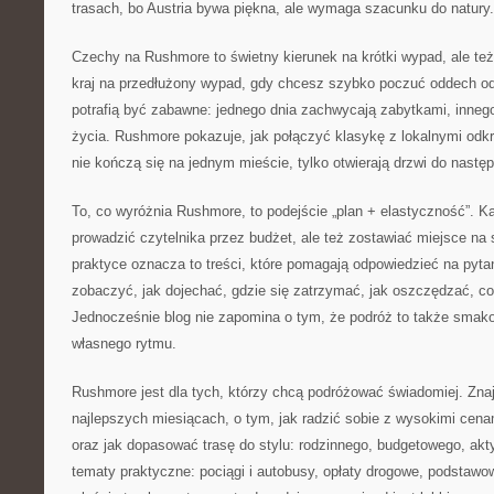
trasach, bo Austria bywa piękna, ale wymaga szacunku do natury.
Czechy na Rushmore to świetny kierunek na krótki wypad, ale też 
kraj na przedłużony wypad, gdy chcesz szybko poczuć oddech o
potrafią być zabawne: jednego dnia zachwycają zabytkami, inneg
życia. Rushmore pokazuje, jak połączyć klasykę z lokalnymi odk
nie kończą się na jednym mieście, tylko otwierają drzwi do nast
To, co wyróżnia Rushmore, to podejście „plan + elastyczność”. 
prowadzić czytelnika przez budżet, ale też zostawiać miejsce na
praktyce oznacza to treści, które pomagają odpowiedzieć na pytan
zobaczyć, jak dojechać, gdzie się zatrzymać, jak oszczędzać, c
Jednocześnie blog nie zapomina o tym, że podróż to także smako
własnego rytmu.
Rushmore jest dla tych, którzy chcą podróżować świadomiej. Znajd
najlepszych miesiącach, o tym, jak radzić sobie z wysokimi cenam
oraz jak dopasować trasę do stylu: rodzinnego, budgetowego, akt
tematy praktyczne: pociągi i autobusy, opłaty drogowe, podstawo