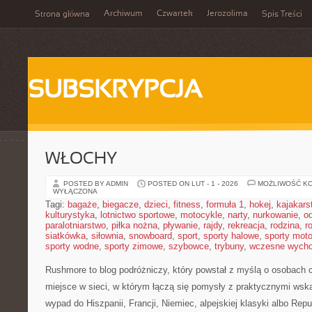
Archiwum
Czwartek
Jerozolima
Strona główna
Spis Treści
SUBSKRYPCJA
WŁOCHY
POSTED BY ADMIN
POSTED ON LUT - 1 - 2026
MOŻLIWOŚĆ K
WYŁĄCZONA
Tagi:
bagaże
,
biegacze
,
dzieci
,
fitness
,
formuła 1
,
hokej
,
kajakars
kulturystyka
,
lotnictwo sportowe
,
motocykle
,
narty
,
nurkowanie
,
o
paralotniarstwo
,
piłka nożna
,
pływanie
,
rajdy
,
rekreacja
,
rodzina
,
r
siatkówka
,
siłownia
,
snowboard
,
sport
,
sporty halowe
,
sporty mot
sporty wodne
,
sporty zimowe
,
szybowce
,
trybuny
,
wczesne wych
Rushmore to blog podróżniczy, który powstał z myślą o osobach 
miejsce w sieci, w którym łączą się pomysły z praktycznymi wsk
wypad do Hiszpanii, Francji, Niemiec, alpejskiej klasyki albo Repu