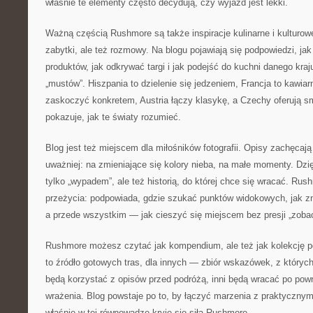
właśnie te elementy często decydują, czy wyjazd jest lekki.
Ważną częścią Rushmore są także inspiracje kulinarne i kulturowe
zabytki, ale też rozmowy. Na blogu pojawiają się podpowiedzi, ja
produktów, jak odkrywać targi i jak podejść do kuchni danego kraju
„mustów”. Hiszpania to dzielenie się jedzeniem, Francja to kawiar
zaskoczyć konkretem, Austria łączy klasykę, a Czechy oferują 
pokazuje, jak te światy rozumieć.
Blog jest też miejscem dla miłośników fotografii. Opisy zachęcają
uważniej: na zmieniające się kolory nieba, na małe momenty. Dzię
tylko „wypadem”, ale też historią, do której chce się wracać. R
przeżycia: podpowiada, gdzie szukać punktów widokowych, jak zn
a przede wszystkim — jak cieszyć się miejscem bez presji „zoba
Rushmore możesz czytać jak kompendium, ale też jak kolekcję p
to źródło gotowych tras, dla innych — zbiór wskazówek, z których
będą korzystać z opisów przed podróżą, inni będą wracać po pow
wrażenia. Blog powstaje po to, by łączyć marzenia z praktyczny
właśnie w tej równowadze kryje się siła Rushmore.