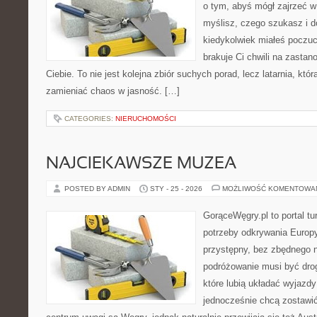
o tym, abyś mógł zajrzeć w 
myślisz, czego szukasz i d
kiedykolwiek miałeś poczuc
brakuje Ci chwili na zastano
Ciebie. To nie jest kolejna zbiór suchych porad, lecz latarnia, kt
zamieniać chaos w jasność. […]
CATEGORIES:
NIERUCHOMOŚCI
NAJCIEKAWSZE MUZEA
POSTED BY ADMIN
STY - 25 - 2026
MOŻLIWOŚĆ KOMENTOWA
GorąceWęgry.pl to portal tu
potrzeby odkrywania Europ
przystępny, bez zbędnego n
podróżowanie musi być drog
które lubią układać wyjazdy
jednocześnie chcą zostawi