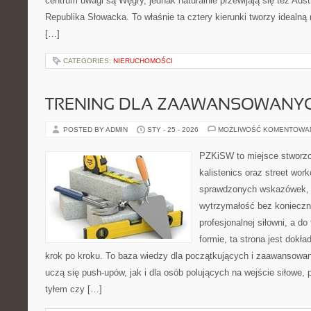
centrum uwagi są Węgry, jednak naturalnie przewijają się też Aus
Republika Słowacka. To właśnie ta cztery kierunki tworzy idealn
[…]
CATEGORIES:
NIERUCHOMOŚCI
TRENING DLA ZAAWANSOWANY
POSTED BY ADMIN
STY - 25 - 2026
MOŻLIWOŚĆ KOMENTOWA
PZKiSW to miejsce stworzo
kalistenics oraz street wor
sprawdzonych wskazówek,
wytrzymałość bez konieczn
profesjonalnej siłowni, a d
formie, ta strona jest dokła
krok po kroku. To baza wiedzy dla początkujących i zaawansowany
uczą się push-upów, jak i dla osób polujących na wejście siłowe, 
tyłem czy […]