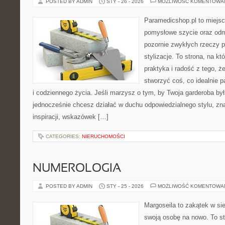
POSTED BY ADMIN
STY - 26 - 2026
MOŻLIWOŚĆ KOMENTOWA
Paramedicshop.pl to miejsc
pomysłowe szycie oraz odmi
pozornie zwykłych rzeczy p
stylizacje. To strona, na któ
praktyka i radość z tego, 
stworzyć coś, co idealnie p
i codziennego życia. Jeśli marzysz o tym, by Twoja garderoba by
jednocześnie chcesz działać w duchu odpowiedzialnego stylu, zn
inspiracji, wskazówek […]
CATEGORIES:
NIERUCHOMOŚCI
NUMEROLOGIA
POSTED BY ADMIN
STY - 25 - 2026
MOŻLIWOŚĆ KOMENTOWA
Margoseila to zakątek w si
swoją osobę na nowo. To st