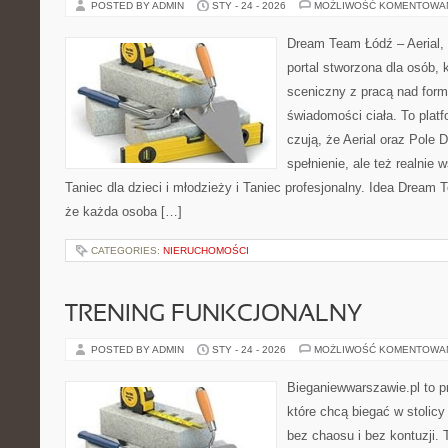
POSTED BY ADMIN
STY - 24 - 2026
MOŻLIWOŚĆ KOMENTOWA
Dream Team Łódź – Aerial, 
portal stworzona dla osób, 
sceniczny z pracą nad formą
świadomości ciała. To platf
czują, że Aerial oraz Pole D
spełnienie, ale też realnie
Taniec dla dzieci i młodzieży i Taniec profesjonalny. Idea Dream 
że każda osoba […]
CATEGORIES:
NIERUCHOMOŚCI
TRENING FUNKCJONALNY
POSTED BY ADMIN
STY - 24 - 2026
MOŻLIWOŚĆ KOMENTOWA
Bieganiewwarszawie.pl to p
które chcą biegać w stolicy
bez chaosu i bez kontuzji. 