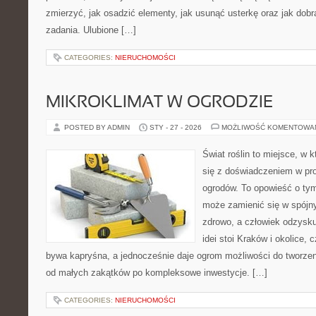
zmierzyć, jak osadzić elementy, jak usunąć usterkę oraz jak dob
zadania. Ulubione […]
CATEGORIES:
NIERUCHOMOŚCI
MIKROKLIMAT W OGRODZIE
POSTED BY ADMIN
STY - 27 - 2026
MOŻLIWOŚĆ KOMENTOWA
Świat roślin to miejsce, w k
się z doświadczeniem w proj
ogrodów. To opowieść o ty
może zamienić się w spójny
zdrowo, a człowiek odzysku
idei stoi Kraków i okolice, 
bywa kapryśna, a jednocześnie daje ogrom możliwości do tworze
od małych zakątków po kompleksowe inwestycje. […]
CATEGORIES:
NIERUCHOMOŚCI