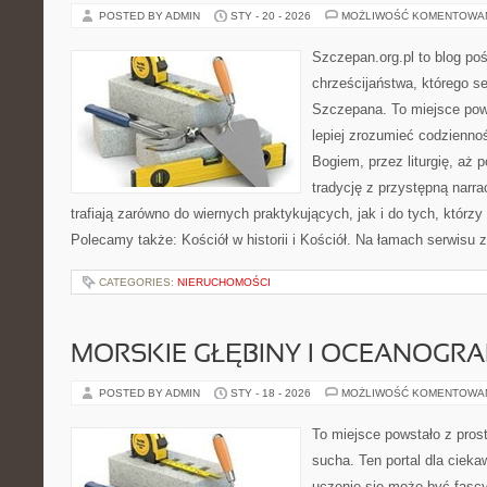
POSTED BY ADMIN
STY - 20 - 2026
MOŻLIWOŚĆ KOMENTOWA
Szczepan.org.pl to blog po
chrześcijaństwa, którego se
Szczepana. To miejsce pows
lepiej zrozumieć codzienno
Bogiem, przez liturgię, aż 
tradycję z przystępną narra
trafiają zarówno do wiernych praktykujących, jak i do tych, którzy
Polecamy także: Kościół w historii i Kościół. Na łamach serwisu z
CATEGORIES:
NIERUCHOMOŚCI
MORSKIE GŁĘBINY I OCEANOGRA
POSTED BY ADMIN
STY - 18 - 2026
MOŻLIWOŚĆ KOMENTOWA
To miejsce powstało z pros
sucha. Ten portal dla ciek
uczenie się może być fascy