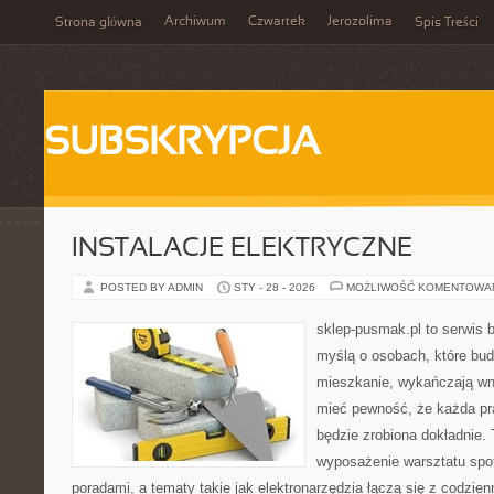
Archiwum
Czwartek
Jerozolima
Strona główna
Spis Treści
SUBSKRYPCJA
INSTALACJE ELEKTRYCZNE
POSTED BY ADMIN
STY - 28 - 2026
MOŻLIWOŚĆ KOMENTOWA
sklep-pusmak.pl to serwis 
myślą o osobach, które bud
mieszkanie, wykańczają wnę
mieć pewność, że każda p
będzie zrobiona dokładnie.
wyposażenie warsztatu spot
poradami, a tematy takie jak elektronarzędzia łączą się z codzie