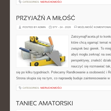
CATEGORIES:
NIERUCHOMOŚCI
PRZYJAŹŃ A MIŁOŚĆ
POSTED BY ADMIN
STY - 24 - 2026
MOŻLIWOŚĆ KOMENTOWA
ZatrzymajFaceta.pl to konkr
które chcą ogarnąć temat r
związek bez gierek. To mie
abyś mogła zerknąć na swoj
perspektywy, znaleźć dział
nauczyć się rozmawiać tak,
się po kilku tygodniach. Polecamy Randkowanie a osobowość i Ro
Strona skupia się na tym, co naprawdę buduje zainteresowanie w r
CATEGORIES:
NIERUCHOMOŚCI
TANIEC AMATORSKI