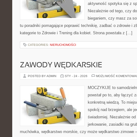
aktywność spotyka się z s
Niezależnie od tego, czy d
bieganiem, czy masz za sob
tu poradniki pomagające poprawić technikię, zadbać o zdrowie i z
kategorie to Zdrowie i Trening dla kobiet. Strona powstała z […]
CATEGORIES:
NIERUCHOMOŚCI
ZAWODY WĘDKARSKIE
POSTED BY ADMIN
STY - 24 - 2026
MOŻLIWOŚĆ KOMENTOWA
MOCZYKIJE to samodzielny 
powstał po to, aby łączyć 
konkretną wiedzą. To miejs
spokój nad brzegiem, ale j
świadomiej. Niezależnie od 
jerkowanie, zasiadki na gru
muchówka, wędkarstwo morskie, czy może wędkarstwo zimowe