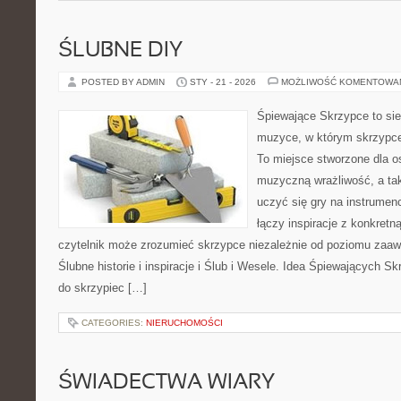
ŚLUBNE DIY
POSTED BY ADMIN
STY - 21 - 2026
MOŻLIWOŚĆ KOMENTOWA
Śpiewające Skrzypce to si
muzyce, w którym skrzypce 
To miejsce stworzone dla o
muzyczną wrażliwość, a tak
uczyć się gry na instrume
łączy inspiracje z konkretn
czytelnik może zrozumieć skrzypce niezależnie od poziomu zaa
Ślubne historie i inspiracje i Ślub i Wesele. Idea Śpiewających Sk
do skrzypiec […]
CATEGORIES:
NIERUCHOMOŚCI
ŚWIADECTWA WIARY