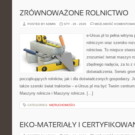
ZRÓWNOWAŻONE ROLNICTWO
POSTED BY ADMIN
STY - 26 - 2026
MOŻLIWOŚĆ KOMENTOWA
e-Ursus.pl to pełna witryn
rolniczym oraz szeroko roz
rolnictwa. To miejsce stwor
zrozumieć temat maszyn ro
zbędnego nadęcia, za to z 
doświadczenia. Serwis grom
początkujących rolników, jak i dla doświadczonych gospodarzy. Jeś
także szeroki świat traktorów – e-Ursus.pl ma być Twoim centrum
Maszyny rolnicze i Maszyny rolnicze. […]
CATEGORIES:
NIERUCHOMOŚCI
EKO-MATERIAŁY I CERTYFIKOWA