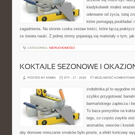
kiedykolwiek miałeś wrażen
oderwane od życia, tutaj z
które pomagają poukładać n
zagadnienia. Na stronie czeka zestaw treści, które łączą prakty
ze świata nauki. Z jednej strony pojawiają się materiały o tym, ja
CATEGORIES:
NIERUCHOMOŚCI
KOKTAJLE SEZONOWE I OKAZJO
POSTED BY ADMIN
STY - 17 - 2026
MOŻLIWOŚĆ KOMENTOWA
zrobdrinka.pl to wygodne mi
szybko przygotować banalni
barmańskiego zaplecza i b
To baza pomysłów na koktajl
tego, co często zwykle stoi
aromatów, owoców i kostek 
aby domowe mieszanie smaków było proste, a efekt końcowy wyg