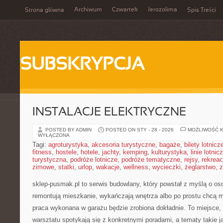
Archiwum
Czwartek
Jerozolima
Strona główna
Spis Treści
SUBSKRYPCJA
INSTALACJE ELEKTRYCZNE
POSTED BY ADMIN
POSTED ON STY - 28 - 2026
MOŻLIWOŚĆ 
WYŁĄCZONA
Tagi:
agroturystyka
,
akcesoria turystyczne
,
bagaże
,
bilety lotnicz
fitness
,
hostele
,
hotele
,
jachty
,
kemping
,
kulturystyka
,
linie lotnic
turystyczna
,
podróże lotnicze
,
podróże tematyczne
,
rejsy
,
rekreac
zimowe
,
statki
,
urlop
,
wakacje
,
wellness
,
wycieczki
,
żeglarstwo
,
z
sklep-pusmak.pl to serwis budowlany, który powstał z myślą o os
remontują mieszkanie, wykańczają wnętrza albo po prostu chcą 
praca wykonana w garażu będzie zrobiona dokładnie. To miejsce
warsztatu spotykają się z konkretnymi poradami, a tematy takie ja