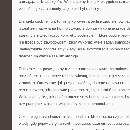
pomagają uniknąć błędów. Wskazujemy też, jak przygotować materi
wiercić i łączyć elementy, aby efekt był stabilny.
Dla wielu osób remont to nie tylko kwestia techniczna, ale równi
przestrzeni wpływa na komfort życia, a dobrze wykonane prace da
staramy się więc łączyć konkret z podejściem, które buduje pewn
nie trzeba być zawodowcem, żeby wykonać wiele zadań samodzieln
Jednocześnie podkreślamy, kiedy lepiej skorzystać z pomocy fa
trwałość są ważniejsze niż ambicja.
Dużo miejsca poświęcamy też tematom sezonowym, bo budowa i
oraz pór roku. Inne prace robi się wiosną, inne latem, a jeszcze i
zimowym. Omawiamy, jak przygotować się do prac na zewnątrz, j
przed mrozem, jak planować prace mokre, by nie trafić na probl
Wskazujemy też, jak dbać o narzędzia w trudnych warunkach, by 
czy pracujesz w kurzu, wilgoci czy niskiej temperaturze.
Celem bloga jest stworzenie kompendium, które można czytać et
wtedy, gdy pojawia się konkretna potrzeba. Czasem potrzebujesz p