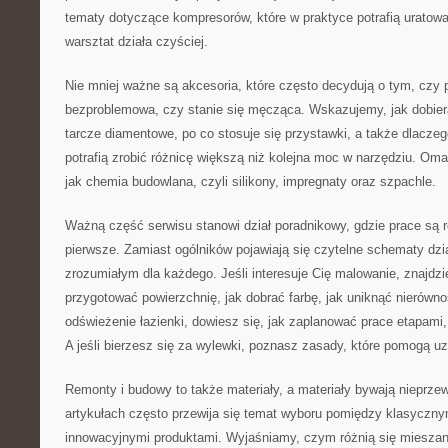
tematy dotyczące kompresorów, które w praktyce potrafią uratować
warsztat działa czyściej.
Nie mniej ważne są akcesoria, które często decydują o tym, czy 
bezproblemowa, czy stanie się męcząca. Wskazujemy, jak dobiera
tarcze diamentowe, po co stosuje się przystawki, a także dlacze
potrafią zrobić różnicę większą niż kolejna moc w narzędziu. Om
jak chemia budowlana, czyli silikony, impregnaty oraz szpachle.
Ważną część serwisu stanowi dział poradnikowy, gdzie prace są 
pierwsze. Zamiast ogólników pojawiają się czytelne schematy dzi
zrozumiałym dla każdego. Jeśli interesuje Cię malowanie, znajdz
przygotować powierzchnię, jak dobrać farbę, jak uniknąć nierównoś
odświeżenie łazienki, dowiesz się, jak zaplanować prace etapami
A jeśli bierzesz się za wylewki, poznasz zasady, które pomogą uz
Remonty i budowy to także materiały, a materiały bywają nieprze
artykułach często przewija się temat wyboru pomiędzy klasyczn
innowacyjnymi produktami. Wyjaśniamy, czym różnią się mieszanki