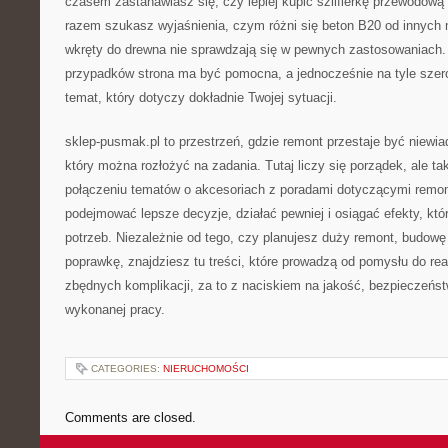
czasem zastanawiasz się, czy lepiej kupić szlifierkę przewodow
razem szukasz wyjaśnienia, czym różni się beton B20 od innych
wkręty do drewna nie sprawdzają się w pewnych zastosowaniach
przypadków strona ma być pomocna, a jednocześnie na tyle szer
temat, który dotyczy dokładnie Twojej sytuacji.
sklep-pusmak.pl to przestrzeń, gdzie remont przestaje być niewia
który można rozłożyć na zadania. Tutaj liczy się porządek, ale t
połączeniu tematów o akcesoriach z poradami dotyczącymi remo
podejmować lepsze decyzje, działać pewniej i osiągać efekty, kt
potrzeb. Niezależnie od tego, czy planujesz duży remont, budowę
poprawkę, znajdziesz tu treści, które prowadzą od pomysłu do real
zbędnych komplikacji, za to z naciskiem na jakość, bezpieczeńst
wykonanej pracy.
CATEGORIES:
NIERUCHOMOŚCI
Comments are closed.