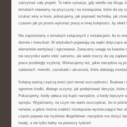
zatrzymać cały projekt. To takie sytuacje, gdy wiertło się ślizga,
tematach stawiamy na przyczynę i na rozwiązania, które da się 
szukać winy w losie, pokazujemy, jak poprawić technikę, jak zmien
czasem jak po prostu wykonać pracę w innej kolejności, by efekt 
Nie zapominamy o tematach związanych z instalacjami, bo to on
domów i mieszkań. W artykułach pojawiają się wątki dotyczące arm
elementów wentylacji i ogrzewania. Zwracamy uwagę na kwestie 
nie wszystko warto robić samemu, ale wiele rzeczy da się zaplan
prace przebiegły szybciej. Wskazujemy też, jakie narzędzia są pr
zadaniach: mierniki, zaciskarki i akcesoria, które ułatwiają montaż
Kolejną ważną częścią treści jest temat oszczędności. Budowa 
ogromne środki, dlatego uczymy, jak podejmować decyzje, które 
Pokazujemy, kiedy opłaca się kupić narzędzie, a kiedy lepszym 
sprzętu. Wyjaśniamy, na czym nie warto oszczędzać, bo to późnie
nerwów, a gdzie można znaleźć rozwiązania wystarczające bez ut
często pojawia się myślenie długofalowe: narzędzie ma służyć lat
trwały, a nie tylko ładny na pierwszy tydzień.