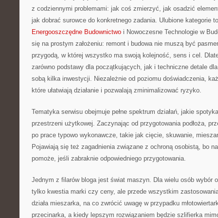
z codziennymi problemami: jak coś zmierzyć, jak osadzić element
jak dobrać surowce do konkretnego zadania. Ulubione kategorie t
Energooszczędne Budownictwo
i Nowoczesne Technologie w Budow
się na prostym założeniu: remont i budowa nie muszą być pasm
przygodą, w której wszystko ma swoją kolejność, sens i cel. Dlate
zarówno podstawy dla początkujących, jak i techniczne detale dla
sobą kilka inwestycji. Niezależnie od poziomu doświadczenia, każ
które ułatwiają działanie i pozwalają zminimalizować ryzyko.
Tematyka serwisu obejmuje pełne spektrum działań, jakie spotyk
przestrzeni użytkowej. Zaczynając od przygotowania podłoża, prze
po prace typowo wykonawcze, takie jak cięcie, skuwanie, miesza
Pojawiają się też zagadnienia związane z ochroną osobistą, bo na
pomoże, jeśli zabraknie odpowiedniego przygotowania.
Jednym z filarów bloga jest świat maszyn. Dla wielu osób wybór 
tylko kwestia marki czy ceny, ale przede wszystkim zastosowania
działa mieszarka, na co zwrócić uwagę w przypadku młotowiertarki
przecinarka, a kiedy lepszym rozwiązaniem będzie szlifierka mim