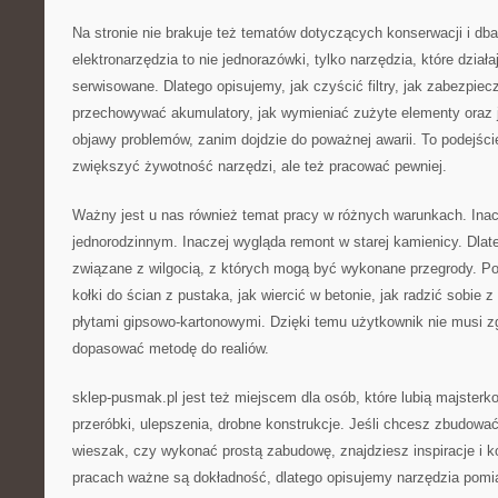
Na stronie nie brakuje też tematów dotyczących konserwacji i dba
elektronarzędzia to nie jednorazówki, tylko narzędzia, które działaj
serwisowane. Dlatego opisujemy, jak czyścić filtry, jak zabezpiec
przechowywać akumulatory, jak wymieniać zużyte elementy oraz 
objawy problemów, zanim dojdzie do poważnej awarii. To podejści
zwiększyć żywotność narzędzi, ale też pracować pewniej.
Ważny jest u nas również temat pracy w różnych warunkach. Inac
jednorodzinnym. Inaczej wygląda remont w starej kamienicy. Dla
związane z wilgocią, z których mogą być wykonane przegrody. P
kołki do ścian z pustaka, jak wiercić w betonie, jak radzić sobie z
płytami gipsowo-kartonowymi. Dzięki temu użytkownik nie musi 
dopasować metodę do realiów.
sklep-pusmak.pl jest też miejscem dla osób, które lubią majsterk
przeróbki, ulepszenia, drobne konstrukcje. Jeśli chcesz zbudow
wieszak, czy wykonać prostą zabudowę, znajdziesz inspiracje i 
pracach ważne są dokładność, dlatego opisujemy narzędzia pomia