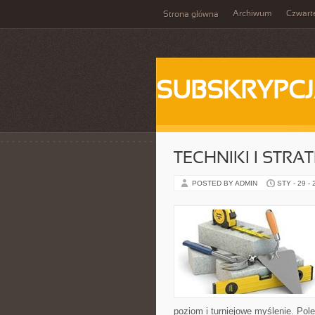
Archiwum
Czwart
Strona główna
SUBSKRYPC
TECHNIKI I STRAT
POSTED BY ADMIN
STY - 29 -
poziom i turniejowe myślenie. Pol