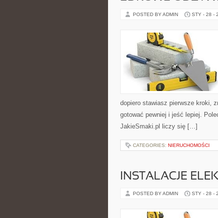
POSTED BY ADMIN
STY - 28 -
dopiero stawiasz pierwsze kroki, 
gotować pewniej i jeść lepiej. Po
JakieSmaki.pl liczy się […]
CATEGORIES:
NIERUCHOMOŚCI
INSTALACJE ELE
POSTED BY ADMIN
STY - 28 -