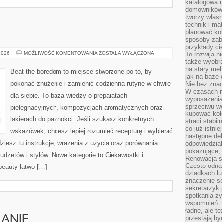
katalogowa i
domowników. 
tworzy włas
technik i mat
planować kol
sposoby zab
przykłady c
DEMAKIJAŻ
 2026
MOŻLIWOŚĆ KOMENTOWANIA
ZOSTAŁA WYŁĄCZONA
To rozwija n
także wyobra
na stary meb
Beat the boredom to miejsce stworzone po to, by
jak na bazę
pokonać znużenie i zamienić codzienną rutynę w chwilę
Nie bez znac
W czasach n
dla siebie. To baza wiedzy o preparatach
wyposażenia
sprzeciwu w
pielęgnacyjnych, kompozycjach aromatycznych oraz
kupować kole
lakierach do paznokci. Jeśli szukasz konkretnych
straci stabi
co już istnie
wskazówek, chcesz lepiej rozumieć recepturę i wybierać
następne dek
ziesz tu instrukcje, wrażenia z użycia oraz porównania
odpowiedzial
pokazujące, 
dżetów i stylów. Nowe kategorie to Ciekawostki i
Renowacja st
Często odna
beauty łatwo […]
dziadkach lu
znaczenie se
sekretarzyk 
spotkania zy
wspomnień. D
ładne, ale t
ANIE
przestają b