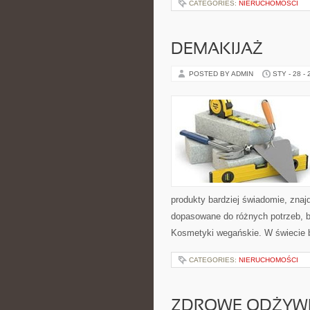
CATEGORIES:
NIERUCHOMOŚCI
DEMAKIJAŻ
POSTED BY ADMIN
STY - 28 -
produkty bardziej świadomie, znajd
dopasowane do różnych potrzeb, bu
Kosmetyki wegańskie. W świecie 
CATEGORIES:
NIERUCHOMOŚCI
ZDROWE ODŻYWI