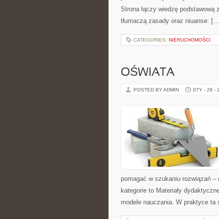
Strona łączy wiedzę podstawową z 
tłumaczą zasady oraz niuanse: […
CATEGORIES:
NIERUCHOMOŚCI
OŚWIATA
POSTED BY ADMIN
STY - 29 -
pomagać w szukaniu rozwiązań – 
kategorie to Materiały dydaktyczne
modele nauczania. W praktyce ta s