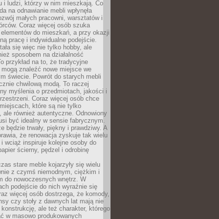
u i ludzi, którzy w nim mieszkają. Co
da na odnawianie mebli wpłynęła
ozwój małych pracowni, warsztatów i
órców. Coraz więcej osób szuka
 elementów do mieszkań, a przy okazji
ną pracę i indywidualne podejście.
ała się więc nie tylko hobby, ale
ież sposobem na działalność
 przykład na to, że tradycyjne
i mogą znaleźć nowe miejsce we
m świecie. Powrót do starych mebli
ącznie chwilową modą. To raczej
y myślenia o przedmiotach, jakości i
rzestrzeni. Coraz więcej osób chce
iejscach, które są nie tylko
, ale również autentyczne. Odnowiony
si być idealny w sensie fabrycznym.
e będzie trwały, piękny i prawdziwy. A
prawia, że renowacja zyskuje tak wielu
i wciąż inspiruje kolejne osoby do
apier ścierny, pędzel i odrobinę
czas stare meble kojarzyły się wielu
nie z czymś niemodnym, ciężkim i
m do nowoczesnych wnętrz. W
tach podejście do nich wyraźnie się
raz więcej osób dostrzega, że komody,
nsy czy stoły z dawnych lat mają nie
 konstrukcję, ale też charakter, którego
ać w masowo produkowanych