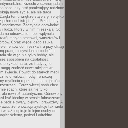
ntymentalne. Krzesło z dawnej jadalni,
po babci czy stół pamiętający rodzinne
skują nowe życie, ale nie tracą
zięki temu wnętrze staje się nie tylko
eż pełne osobistej treści. Przedmioty
yć anonimowe. Zaczynają opowiadać
u i ludzi, którzy w nim mieszkają. Co
da na odnawianie mebli wpłynęła
ozwój małych pracowni, warsztatów i
órców. Coraz więcej osób szuka
 elementów do mieszkań, a przy okazji
ną pracę i indywidualne podejście.
ała się więc nie tylko hobby, ale
ież sposobem na działalność
 przykład na to, że tradycyjne
i mogą znaleźć nowe miejsce we
m świecie. Powrót do starych mebli
ącznie chwilową modą. To raczej
y myślenia o przedmiotach, jakości i
rzestrzeni. Coraz więcej osób chce
iejscach, które są nie tylko
, ale również autentyczne. Odnowiony
si być idealny w sensie fabrycznym.
e będzie trwały, piękny i prawdziwy. A
prawia, że renowacja zyskuje tak wielu
i wciąż inspiruje kolejne osoby do
apier ścierny, pędzel i odrobinę