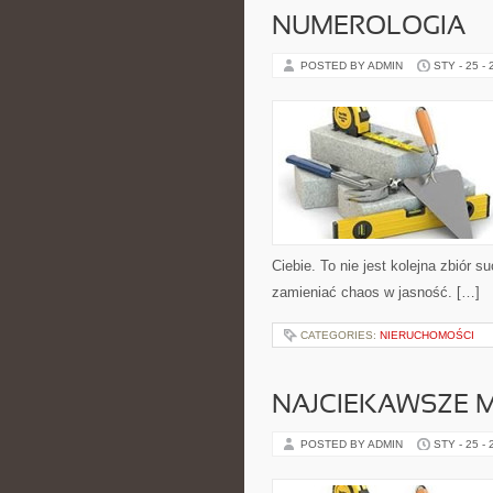
NUMEROLOGIA
POSTED BY ADMIN
STY - 25 -
Ciebie. To nie jest kolejna zbiór 
zamieniać chaos w jasność. […]
CATEGORIES:
NIERUCHOMOŚCI
NAJCIEKAWSZE 
POSTED BY ADMIN
STY - 25 -