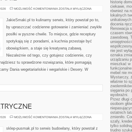
historię dom
ciekawe, mo
ZDROWE
 2026
MOŻLIWOŚĆ KOMENTOWANIA
ZOSTAŁA WYŁĄCZONA
również na r
ODŻYWIANIE
lokalnych tw
unikatowych
JakieSmaki.pl to kulinarny serwis, który powstał po to,
docenia ręcz
by upraszczać codzienne gotowanie i zamieniać zwykłe
Renowacja st
czasem równ
posiłki w pyszne chwile. To miejsce, gdzie receptury
zawodową. To
spotykają się z poradami, a kuchnia przestaje być
umiejętnośc
współczesny
obowiązkiem, a staje się kreatywną zabawą.
nie jest wył
oznaka zmian
Niezależnie od tego, czy gotujesz codziennie, czy
urządzaniu p
znajdziesz tu sprawdzone rozwiązania, które pomagają
mieszkać w m
funkcjonalne
lecamy Dania wegetariańskie i wegańskie i Desery. W
mebel nie mu
Wystarczy, ż
właśnie to s
zwolenników 
sięgania po p
wyobraźni.
Przez długi 
osobom głów
KTRYCZNE
niepasujący
ostatnich la
zmieniło. Co
INSTALACJE
 2026
MOŻLIWOŚĆ KOMENTOWANIA
ZOSTAŁA WYŁĄCZONA
ELEKTRYCZNE
szafy, krede
tylko solidną
sklep-pusmak.pl to serwis budowlany, który powstał z
trudno szuk