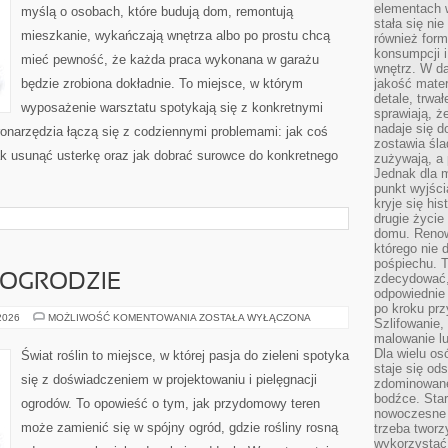
elementach 
myślą o osobach, które budują dom, remontują
stała się ni
mieszkanie, wykańczają wnętrza albo po prostu chcą
również for
konsumpcji i
mieć pewność, że każda praca wykonana w garażu
wnętrz. W d
będzie zrobiona dokładnie. To miejsce, w którym
jakość mater
detale, trwa
wyposażenie warsztatu spotykają się z konkretnymi
sprawiają, ż
nadaje się d
tronarzędzia łączą się z codziennymi problemami: jak coś
zostawia śla
ak usunąć usterkę oraz jak dobrać surowce do konkretnego
zużywają, a
Jednak dla m
punkt wyjści
kryje się hi
drugie życie
domu. Renowa
którego nie 
pośpiechu. T
zdecydować,
 OGRODZIE
odpowiednie 
po kroku prz
MIKROKLIMAT
 2026
MOŻLIWOŚĆ KOMENTOWANIA
ZOSTAŁA WYŁĄCZONA
Szlifowanie,
W
malowanie l
OGRODZIE
Dla wielu os
Świat roślin to miejsce, w której pasja do zieleni spotyka
staje się od
się z doświadczeniem w projektowaniu i pielęgnacji
zdominowanej
bodźce. Star
ogrodów. To opowieść o tym, jak przydomowy teren
nowoczesne 
może zamienić się w spójny ogród, gdzie rośliny rosną
trzeba tworz
wykorzystać