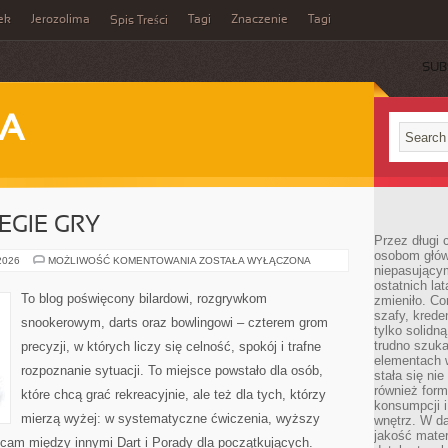
ek
Jerozolima
Tagi
Znaczenie
Tagi
Spis Treści
SUB
JA
EGIE GRY
Przez długi 
osobom głów
TECHNIKI
 2026
MOŻLIWOŚĆ KOMENTOWANIA
ZOSTAŁA WYŁĄCZONA
niepasujący
I
STRATEGIE
ostatnich la
GRY
To blog poświęcony bilardowi, rozgrywkom
zmieniło. Co
szafy, krede
snookerowym, darts oraz bowlingowi – czterem grom
tylko solidną
trudno szuk
precyzji, w których liczy się celność, spokój i trafne
elementach 
rozpoznanie sytuacji. To miejsce powstało dla osób,
stała się ni
również for
które chcą grać rekreacyjnie, ale też dla tych, którzy
konsumpcji i
mierzą wyżej: w systematyczne ćwiczenia, wyższy
wnętrz. W d
jakość mater
ecam między innymi Dart i Porady dla początkujących.