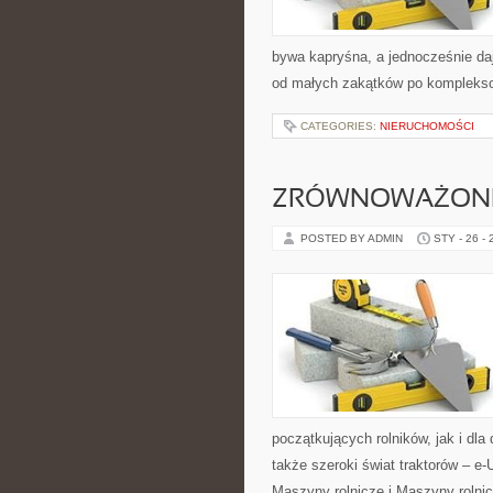
bywa kapryśna, a jednocześnie da
od małych zakątków po komplekso
CATEGORIES:
NIERUCHOMOŚCI
ZRÓWNOWAŻONE
POSTED BY ADMIN
STY - 26 -
początkujących rolników, jak i dla
także szeroki świat traktorów – e
Maszyny rolnicze i Maszyny rolni