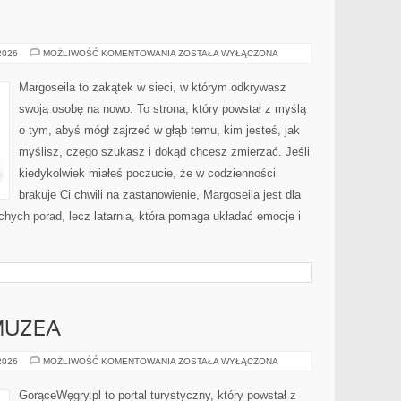
NUMEROLOGIA
 2026
MOŻLIWOŚĆ KOMENTOWANIA
ZOSTAŁA WYŁĄCZONA
Margoseila to zakątek w sieci, w którym odkrywasz
swoją osobę na nowo. To strona, który powstał z myślą
o tym, abyś mógł zajrzeć w głąb temu, kim jesteś, jak
myślisz, czego szukasz i dokąd chcesz zmierzać. Jeśli
kiedykolwiek miałeś poczucie, że w codzienności
brakuje Ci chwili na zastanowienie, Margoseila jest dla
suchych porad, lecz latarnia, która pomaga układać emocje i
MUZEA
NAJCIEKAWSZE
 2026
MOŻLIWOŚĆ KOMENTOWANIA
ZOSTAŁA WYŁĄCZONA
MUZEA
GorąceWęgry.pl to portal turystyczny, który powstał z