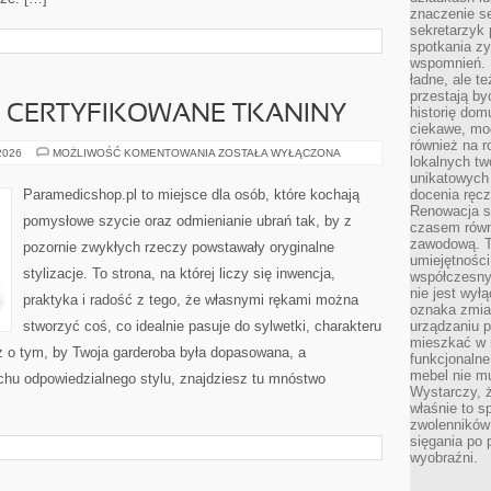
znaczenie se
sekretarzyk 
spotkania zy
wspomnień. D
ładne, ale t
przestają b
I CERTYFIKOWANE TKANINY
historię dom
ciekawe, mo
również na r
EKO-
 2026
MOŻLIWOŚĆ KOMENTOWANIA
ZOSTAŁA WYŁĄCZONA
lokalnych tw
MATERIAŁY
I
unikatowych
CERTYFIKOWANE
Paramedicshop.pl to miejsce dla osób, które kochają
docenia ręcz
TKANINY
Renowacja st
pomysłowe szycie oraz odmienianie ubrań tak, by z
czasem równ
zawodową. To
pozornie zwykłych rzeczy powstawały oryginalne
umiejętnośc
stylizacje. To strona, na której liczy się inwencja,
współczesny
nie jest wył
praktyka i radość z tego, że własnymi rękami można
oznaka zmian
stworzyć coś, co idealnie pasuje do sylwetki, charakteru
urządzaniu p
mieszkać w m
z o tym, by Twoja garderoba była dopasowana, a
funkcjonalne
mebel nie mu
chu odpowiedzialnego stylu, znajdziesz tu mnóstwo
Wystarczy, ż
właśnie to s
zwolenników 
sięgania po p
wyobraźni.