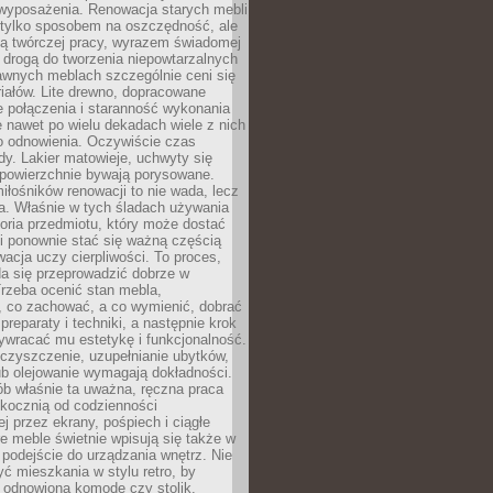
wyposażenia. Renowacja starych mebli
e tylko sposobem na oszczędność, ale
mą twórczej pracy, wyrazem świadomej
 drogą do tworzenia niepowtarzalnych
awnych meblach szczególnie ceni się
iałów. Lite drewno, dopracowane
łe połączenia i staranność wykonania
e nawet po wielu dekadach wiele z nich
o odnowienia. Oczywiście czas
dy. Lakier matowieje, uchwyty się
 powierzchnie bywają porysowane.
iłośników renowacji to nie wada, lecz
a. Właśnie w tych śladach używania
storia przedmiotu, który może dostać
 i ponownie stać się ważną częścią
cja uczy cierpliwości. To proces,
da się przeprowadzić dobrze w
rzeba ocenić stan mebla,
 co zachować, a co wymienić, dobrać
preparaty i techniki, a następnie krok
ywracać mu estetykę i funkcjonalność.
 czyszczenie, uzupełnianie ubytków,
ub olejowanie wymagają dokładności.
ób właśnie ta uważna, ręczna praca
skocznią od codzienności
 przez ekrany, pośpiech i ciągłe
e meble świetnie wpisują się także w
podejście do urządzania wnętrz. Nie
yć mieszkania w stylu retro, by
 odnowioną komodę czy stolik.