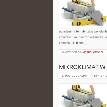
poradami, a tematy takie jak elek
zmierzyć, jak osadzić elementy, j
zadania. Ulubione […]
CATEGORIES:
NIERUCHOMOŚCI
MIKROKLIMAT W
POSTED BY ADMIN
STY - 27 -