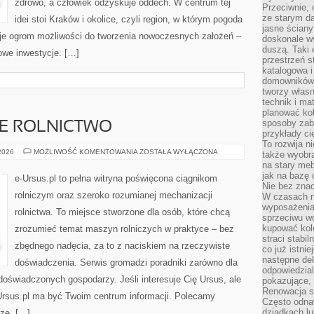
zdrowo, a człowiek odzyskuje oddech. W centrum tej
Przeciwnie, 
ze starym da
idei stoi Kraków i okolice, czyli region, w którym pogoda
jasne ściany
je ogrom możliwości do tworzenia nowoczesnych założeń –
doskonale w
duszą. Taki 
we inwestycje. […]
przestrzeń st
katalogowa i
domowników. 
tworzy włas
technik i mat
planować kol
sposoby zab
 ROLNICTWO
przykłady c
To rozwija n
ZRÓWNOWAŻONE
 2026
MOŻLIWOŚĆ KOMENTOWANIA
ZOSTAŁA WYŁĄCZONA
także wyobra
ROLNICTWO
na stary meb
jak na bazę
e-Ursus.pl to pełna witryna poświęcona ciągnikom
Nie bez znac
rolniczym oraz szeroko rozumianej mechanizacji
W czasach n
wyposażenia
rolnictwa. To miejsce stworzone dla osób, które chcą
sprzeciwu w
kupować kole
zrozumieć temat maszyn rolniczych w praktyce – bez
straci stabi
zbędnego nadęcia, za to z naciskiem na rzeczywiste
co już istnie
następne dek
doświadczenia. Serwis gromadzi poradniki zarówno dla
odpowiedzial
 doświadczonych gospodarzy. Jeśli interesuje Cię Ursus, ale
pokazujące, 
Renowacja st
-Ursus.pl ma być Twoim centrum informacji. Polecamy
Często odna
dziadkach lu
cze. […]