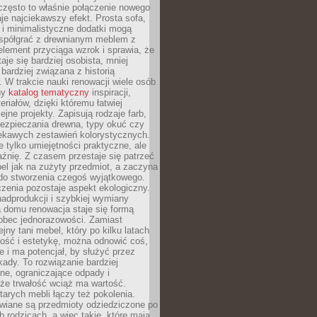
często to właśnie połączenie nowego
je najciekawszy efekt. Prosta sofa,
 i minimalistyczne dodatki mogą
spółgrać z drewnianym meblem z
element przyciąga wzrok i sprawia, że
aje się bardziej osobista, mniej
 bardziej związana z historią
W trakcie nauki renowacji wiele osób
ny
katalog tematyczny
inspiracji,
eriałów, dzięki któremu łatwiej
ejne projekty. Zapisują rodzaje farb,
ezpieczania drewna, typy okuć czy
iekawych zestawień kolorystycznych.
ie tylko umiejętności praktyczne, ale
źnię. Z czasem przestaje się patrzeć
el jak na zużyty przedmiot, a zaczyna
 do stworzenia czegoś wyjątkowego.
zenia pozostaje aspekt ekologiczny.
adprodukcji i szybkiej wymiany
 domu renowacja staje się formą
obec jednorazowości. Zamiast
jny tani mebel, który po kilku latach
lność i estetykę, można odnowić coś,
je i ma potencjał, by służyć przez
ady. To rozwiązanie bardziej
ne, ograniczające odpady i
że trwałość wciąż ma wartość.
arych mebli łączy też pokolenia.
wiane są przedmioty odziedziczone po
b rodzicach, a więc takie, które mają