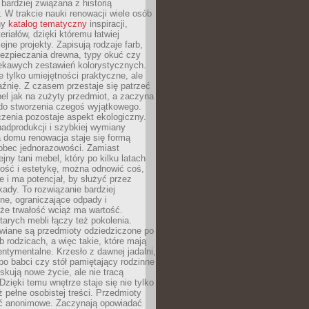
 bardziej związana z historią
W trakcie nauki renowacji wiele osób
ny
katalog tematyczny
inspiracji,
eriałów, dzięki któremu łatwiej
ejne projekty. Zapisują rodzaje farb,
ezpieczania drewna, typy okuć czy
iekawych zestawień kolorystycznych.
ie tylko umiejętności praktyczne, ale
źnię. Z czasem przestaje się patrzeć
el jak na zużyty przedmiot, a zaczyna
 do stworzenia czegoś wyjątkowego.
zenia pozostaje aspekt ekologiczny.
adprodukcji i szybkiej wymiany
 domu renowacja staje się formą
obec jednorazowości. Zamiast
jny tani mebel, który po kilku latach
lność i estetykę, można odnowić coś,
je i ma potencjał, by służyć przez
ady. To rozwiązanie bardziej
ne, ograniczające odpady i
że trwałość wciąż ma wartość.
arych mebli łączy też pokolenia.
wiane są przedmioty odziedziczone po
b rodzicach, a więc takie, które mają
ntymentalne. Krzesło z dawnej jadalni,
po babci czy stół pamiętający rodzinne
skują nowe życie, ale nie tracą
zięki temu wnętrze staje się nie tylko
eż pełne osobistej treści. Przedmioty
yć anonimowe. Zaczynają opowiadać