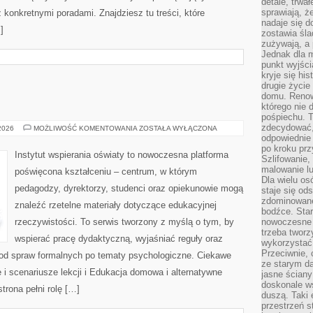
detale, trwa
sprawiają, ż
konkretnymi poradami. Znajdziesz tu treści, które
nadaje się d
]
zostawia śla
zużywają, a
Jednak dla m
punkt wyjści
kryje się hi
drugie życie
domu. Renowa
którego nie 
pośpiechu. T
zdecydować,
OŚWIATA
 2026
MOŻLIWOŚĆ KOMENTOWANIA
ZOSTAŁA WYŁĄCZONA
odpowiednie 
po kroku prz
Instytut wspierania oświaty to nowoczesna platforma
Szlifowanie,
malowanie l
poświęcona kształceniu – centrum, w którym
Dla wielu os
pedagodzy, dyrektorzy, studenci oraz opiekunowie mogą
staje się od
zdominowanej
znaleźć rzetelne materiały dotyczące edukacyjnej
bodźce. Star
rzeczywistości. To serwis tworzony z myślą o tym, by
nowoczesne 
trzeba tworz
wspierać pracę dydaktyczną, wyjaśniać reguły oraz
wykorzystać
Przeciwnie, 
od spraw formalnych po tematy psychologiczne. Ciekawe
ze starym da
 i scenariusze lekcji i Edukacja domowa i alternatywne
jasne ściany
doskonale w
trona pełni rolę […]
duszą. Taki 
przestrzeń st