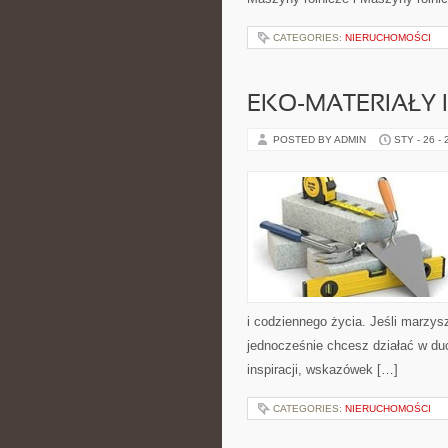
CATEGORIES:
NIERUCHOMOŚCI
EKO-MATERIAŁY 
POSTED BY ADMIN
STY - 26 -
i codziennego życia. Jeśli marzys
jednocześnie chcesz działać w du
inspiracji, wskazówek […]
CATEGORIES:
NIERUCHOMOŚCI