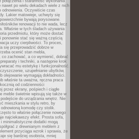
łe połączenia i staranność wykonania
e nawet po wielu dekadach wiele z nich
o odnowienia. Oczywiście czas
dy. Lakier matowieje, uchwyty się
 powierzchnie bywają porysowane.
iłośników renowacji to nie wada, lecz
a. Właśnie w tych śladach używania
storia przedmiotu, który może dostać
 i ponownie stać się ważną częścią
cja uczy cierpliwości. To proces,
da się przeprowadzić dobrze w
rzeba ocenić stan mebla,
 co zachować, a co wymienić, dobrać
preparaty i techniki, a następnie krok
ywracać mu estetykę i funkcjonalność.
 czyszczenie, uzupełnianie ubytków,
ub olejowanie wymagają dokładności.
ób właśnie ta uważna, ręczna praca
skocznią od codzienności
 przez ekrany, pośpiech i ciągłe
e meble świetnie wpisują się także w
podejście do urządzania wnętrz. Nie
yć mieszkania w stylu retro, by
 odnowioną komodę czy stolik.
często to właśnie połączenie nowego
je najciekawszy efekt. Prosta sofa,
 i minimalistyczne dodatki mogą
spółgrać z drewnianym meblem z
element przyciąga wzrok i sprawia, że
aje się bardziej osobista, mniej