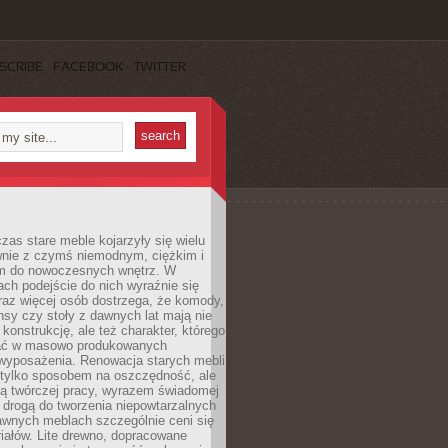
SCRIBE
FACEBOOK
TWITTER
czas stare meble kojarzyły się wielu
nie z czymś niemodnym, ciężkim i
m do nowoczesnych wnętrz. W
tach podejście do nich wyraźnie się
raz więcej osób dostrzega, że komody,
nsy czy stoły z dawnych lat mają nie
 konstrukcję, ale też charakter, którego
ać w masowo produkowanych
wyposażenia. Renowacja starych mebli
e tylko sposobem na oszczędność, ale
mą twórczej pracy, wyrazem świadomej
 drogą do tworzenia niepowtarzalnych
awnych meblach szczególnie ceni się
iałów. Lite drewno, dopracowane