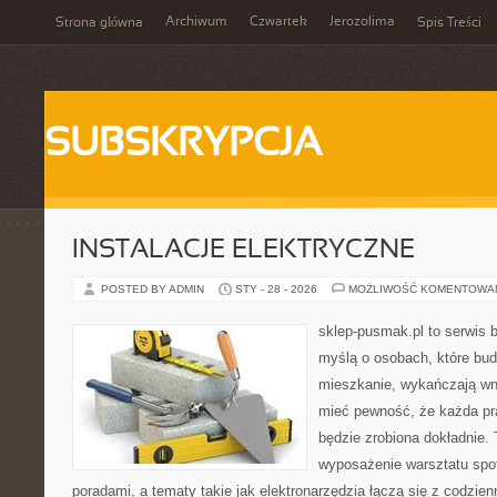
Archiwum
Czwartek
Jerozolima
Strona główna
Spis Treści
SUBSKRYPCJA
INSTALACJE ELEKTRYCZNE
POSTED BY ADMIN
STY - 28 - 2026
MOŻLIWOŚĆ KOMENTOWA
sklep-pusmak.pl to serwis 
myślą o osobach, które bud
mieszkanie, wykańczają wnę
mieć pewność, że każda p
będzie zrobiona dokładnie.
wyposażenie warsztatu spot
poradami, a tematy takie jak elektronarzędzia łączą się z codzie