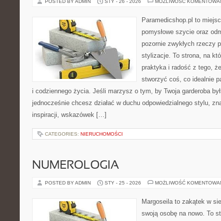
POSTED BY ADMIN
STY - 26 - 2026
MOŻLIWOŚĆ KOMENTOWA
Paramedicshop.pl to miejsc
pomysłowe szycie oraz odmi
pozornie zwykłych rzeczy p
stylizacje. To strona, na któ
praktyka i radość z tego, 
stworzyć coś, co idealnie p
i codziennego życia. Jeśli marzysz o tym, by Twoja garderoba by
jednocześnie chcesz działać w duchu odpowiedzialnego stylu, zn
inspiracji, wskazówek […]
CATEGORIES:
NIERUCHOMOŚCI
NUMEROLOGIA
POSTED BY ADMIN
STY - 25 - 2026
MOŻLIWOŚĆ KOMENTOWA
Margoseila to zakątek w si
swoją osobę na nowo. To st