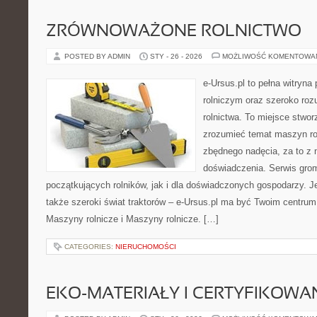
ZRÓWNOWAŻONE ROLNICTWO
POSTED BY ADMIN
STY - 26 - 2026
MOŻLIWOŚĆ KOMENTOWA
e-Ursus.pl to pełna witryn
rolniczym oraz szeroko roz
rolnictwa. To miejsce stwor
zrozumieć temat maszyn ro
zbędnego nadęcia, za to z 
doświadczenia. Serwis grom
początkujących rolników, jak i dla doświadczonych gospodarzy. Jeś
także szeroki świat traktorów – e-Ursus.pl ma być Twoim centrum
Maszyny rolnicze i Maszyny rolnicze. […]
CATEGORIES:
NIERUCHOMOŚCI
EKO-MATERIAŁY I CERTYFIKOWA