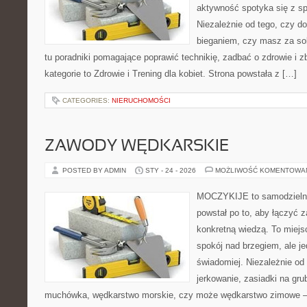
aktywność spotyka się z s
Niezależnie od tego, czy d
bieganiem, czy masz za sob
tu poradniki pomagające poprawić technikię, zadbać o zdrowie i z
kategorie to Zdrowie i Trening dla kobiet. Strona powstała z […]
CATEGORIES:
NIERUCHOMOŚCI
ZAWODY WĘDKARSKIE
POSTED BY ADMIN
STY - 24 - 2026
MOŻLIWOŚĆ KOMENTOWA
MOCZYKIJE to samodzielny 
powstał po to, aby łączyć 
konkretną wiedzą. To miejs
spokój nad brzegiem, ale j
świadomiej. Niezależnie od 
jerkowanie, zasiadki na gru
muchówka, wędkarstwo morskie, czy może wędkarstwo zimowe