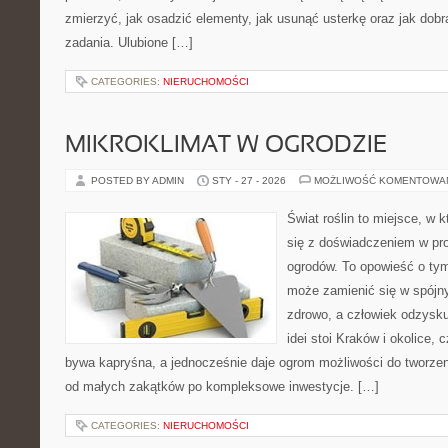
zmierzyć, jak osadzić elementy, jak usunąć usterkę oraz jak dob
zadania. Ulubione […]
CATEGORIES:
NIERUCHOMOŚCI
MIKROKLIMAT W OGRODZIE
POSTED BY ADMIN
STY - 27 - 2026
MOŻLIWOŚĆ KOMENTOWA
Świat roślin to miejsce, w k
się z doświadczeniem w proj
ogrodów. To opowieść o ty
może zamienić się w spójny
zdrowo, a człowiek odzysku
idei stoi Kraków i okolice, 
bywa kapryśna, a jednocześnie daje ogrom możliwości do tworze
od małych zakątków po kompleksowe inwestycje. […]
CATEGORIES:
NIERUCHOMOŚCI