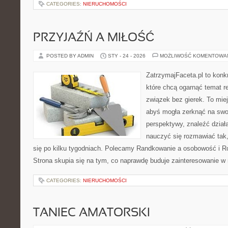
CATEGORIES:
NIERUCHOMOŚCI
PRZYJAŹŃ A MIŁOŚĆ
POSTED BY ADMIN
STY - 24 - 2026
MOŻLIWOŚĆ KOMENTOWA
ZatrzymajFaceta.pl to konkr
które chcą ogarnąć temat r
związek bez gierek. To mie
abyś mogła zerknąć na swoj
perspektywy, znaleźć dział
nauczyć się rozmawiać tak,
się po kilku tygodniach. Polecamy Randkowanie a osobowość i Ro
Strona skupia się na tym, co naprawdę buduje zainteresowanie w r
CATEGORIES:
NIERUCHOMOŚCI
TANIEC AMATORSKI