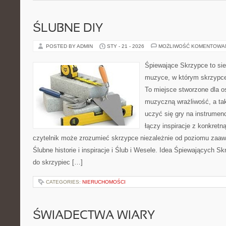
ŚLUBNE DIY
POSTED BY ADMIN
STY - 21 - 2026
MOŻLIWOŚĆ KOMENTOWA
Śpiewające Skrzypce to si
muzyce, w którym skrzypce 
To miejsce stworzone dla o
muzyczną wrażliwość, a tak
uczyć się gry na instrume
łączy inspiracje z konkretn
czytelnik może zrozumieć skrzypce niezależnie od poziomu zaa
Ślubne historie i inspiracje i Ślub i Wesele. Idea Śpiewających Sk
do skrzypiec […]
CATEGORIES:
NIERUCHOMOŚCI
ŚWIADECTWA WIARY