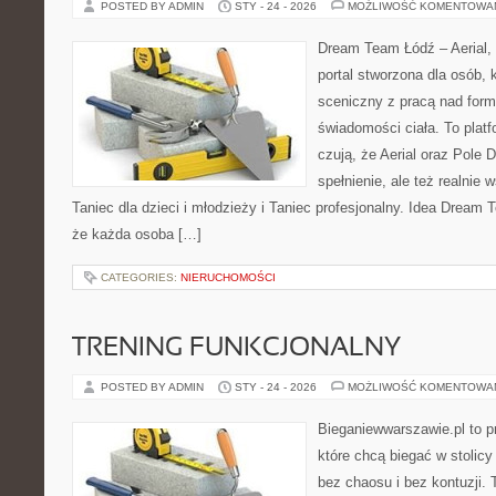
POSTED BY ADMIN
STY - 24 - 2026
MOŻLIWOŚĆ KOMENTOWA
Dream Team Łódź – Aerial, 
portal stworzona dla osób, 
sceniczny z pracą nad formą
świadomości ciała. To platf
czują, że Aerial oraz Pole D
spełnienie, ale też realnie
Taniec dla dzieci i młodzieży i Taniec profesjonalny. Idea Dream 
że każda osoba […]
CATEGORIES:
NIERUCHOMOŚCI
TRENING FUNKCJONALNY
POSTED BY ADMIN
STY - 24 - 2026
MOŻLIWOŚĆ KOMENTOWA
Bieganiewwarszawie.pl to p
które chcą biegać w stolicy
bez chaosu i bez kontuzji. 