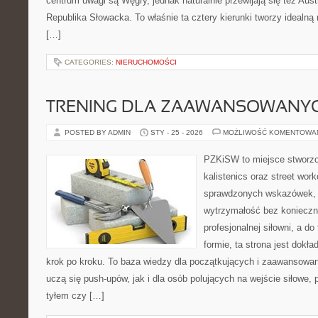
centrum uwagi są Węgry, jednak naturalnie przewijają się też Aus
Republika Słowacka. To właśnie ta cztery kierunki tworzy idealn
[…]
CATEGORIES:
NIERUCHOMOŚCI
TRENING DLA ZAAWANSOWANY
POSTED BY ADMIN
STY - 25 - 2026
MOŻLIWOŚĆ KOMENTOWA
PZKiSW to miejsce stworzo
kalistenics oraz street wor
sprawdzonych wskazówek,
wytrzymałość bez konieczn
profesjonalnej siłowni, a d
formie, ta strona jest dokła
krok po kroku. To baza wiedzy dla początkujących i zaawansowany
uczą się push-upów, jak i dla osób polujących na wejście siłowe, 
tyłem czy […]