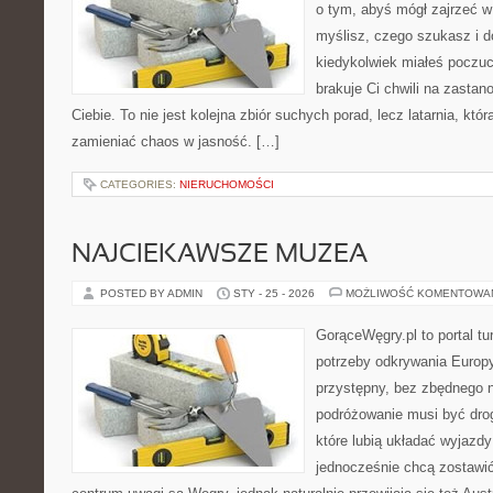
o tym, abyś mógł zajrzeć w 
myślisz, czego szukasz i d
kiedykolwiek miałeś poczuc
brakuje Ci chwili na zastano
Ciebie. To nie jest kolejna zbiór suchych porad, lecz latarnia, kt
zamieniać chaos w jasność. […]
CATEGORIES:
NIERUCHOMOŚCI
NAJCIEKAWSZE MUZEA
POSTED BY ADMIN
STY - 25 - 2026
MOŻLIWOŚĆ KOMENTOWA
GorąceWęgry.pl to portal tu
potrzeby odkrywania Europ
przystępny, bez zbędnego n
podróżowanie musi być drog
które lubią układać wyjazdy
jednocześnie chcą zostawi