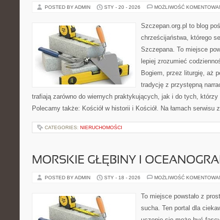
POSTED BY ADMIN
STY - 20 - 2026
MOŻLIWOŚĆ KOMENTOWA
Szczepan.org.pl to blog po
chrześcijaństwa, którego se
Szczepana. To miejsce pows
lepiej zrozumieć codzienno
Bogiem, przez liturgię, aż 
tradycję z przystępną narra
trafiają zarówno do wiernych praktykujących, jak i do tych, którzy
Polecamy także: Kościół w historii i Kościół. Na łamach serwisu z
CATEGORIES:
NIERUCHOMOŚCI
MORSKIE GŁĘBINY I OCEANOGRA
POSTED BY ADMIN
STY - 18 - 2026
MOŻLIWOŚĆ KOMENTOWA
To miejsce powstało z pros
sucha. Ten portal dla ciek
uczenie się może być fascy