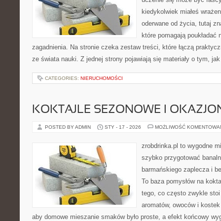
kiedykolwiek miałeś wrażen
oderwane od życia, tutaj z
które pomagają poukładać n
zagadnienia. Na stronie czeka zestaw treści, które łączą prakty
ze świata nauki. Z jednej strony pojawiają się materiały o tym, ja
CATEGORIES:
NIERUCHOMOŚCI
KOKTAJLE SEZONOWE I OKAZJO
POSTED BY ADMIN
STY - 17 - 2026
MOŻLIWOŚĆ KOMENTOWA
zrobdrinka.pl to wygodne mi
szybko przygotować banalni
barmańskiego zaplecza i b
To baza pomysłów na koktajl
tego, co często zwykle stoi
aromatów, owoców i kostek 
aby domowe mieszanie smaków było proste, a efekt końcowy wyg