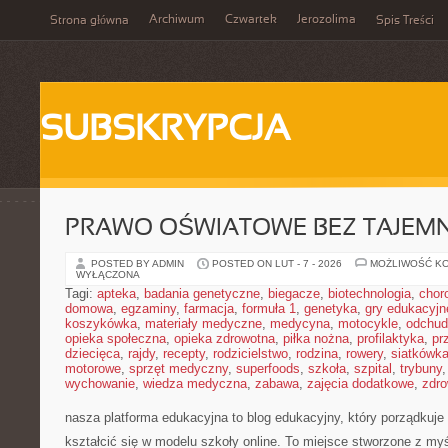
Archiwum
Czwartek
Jerozolima
Strona główna
Spis Treści
SUBSKRYPCJA
PRAWO OŚWIATOWE BEZ TAJEMN
POSTED BY ADMIN
POSTED ON LUT - 7 - 2026
MOŻLIWOŚĆ K
WYŁĄCZONA
Tagi:
apteka
,
badania genetyczne
,
biegacze
,
biotechnologia
,
chor
domowa
,
egzaminy
,
farmacja
,
formuła 1
,
genetyka
,
gry edukacyjn
koszykówka
,
materiały medyczne
,
medycyna
,
motocykle
,
odchud
opieka społeczna
,
opieka zdrowotna
,
piłka nożna
,
profilaktyka
,
pr
dziecięca
,
rajdy
,
recepty
,
rodzicielstwo
,
rodzina
,
rowery
,
siatkówk
motorowe
,
sprzęt medyczny
,
superfoods
,
szkoła
,
szpital
,
trybuny
wychowanie
,
wiedza medyczna
,
zabawa
,
zajęcia dodatkowe
,
zdro
nasza platforma edukacyjna to blog edukacyjny, który porządkuje
kształcić się w modelu szkoły online. To miejsce stworzone z m