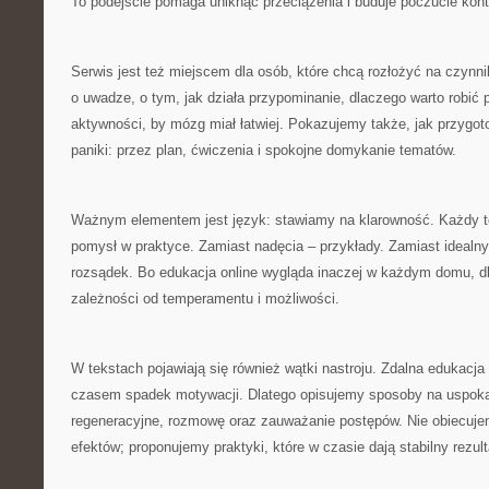
To podejście pomaga uniknąć przeciążenia i buduje poczucie kontr
Serwis jest też miejscem dla osób, które chcą rozłożyć na czynn
o uwadze, o tym, jak działa przypominanie, dlaczego warto robić p
aktywności, by mózg miał łatwiej. Pokazujemy także, jak przygo
paniki: przez plan, ćwiczenia i spokojne domykanie tematów.
Ważnym elementem jest język: stawiamy na klarowność. Każdy 
pomysł w praktyce. Zamiast nadęcia – przykłady. Zamiast idealn
rozsądek. Bo edukacja online wygląda inaczej w każdym domu, d
zależności od temperamentu i możliwości.
W tekstach pojawiają się również wątki nastroju. Zdalna edukacja 
czasem spadek motywacji. Dlatego opisujemy sposoby na uspokaj
regeneracyjne, rozmowę oraz zauważanie postępów. Nie obiecuj
efektów; proponujemy praktyki, które w czasie dają stabilny rezult