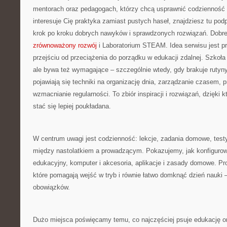
mentorach oraz pedagogach, którzy chcą usprawnić codzienność na
interesuje Cię praktyka zamiast pustych haseł, znajdziesz tu pod
krok po kroku dobrych nawyków i sprawdzonych rozwiązań. Dobre
zrównoważony rozwój
i Laboratorium STEAM. Idea serwisu jest p
przejściu od przeciążenia do porządku w edukacji zdalnej. Szkoła 
ale bywa też wymagające – szczególnie wtedy, gdy brakuje rutyny
pojawiają się techniki na organizację dnia, zarządzanie czasem, 
wzmacnianie regularności. To zbiór inspiracji i rozwiązań, dzięki
stać się lepiej poukładana.
W centrum uwagi jest codzienność: lekcje, zadania domowe, test
między nastolatkiem a prowadzącym. Pokazujemy, jak konfigurow
edukacyjny, komputer i akcesoria, aplikacje i zasady domowe. P
które pomagają wejść w tryb i równie łatwo domknąć dzień nauki 
obowiązków.
Dużo miejsca poświęcamy temu, co najczęściej psuje edukację onl