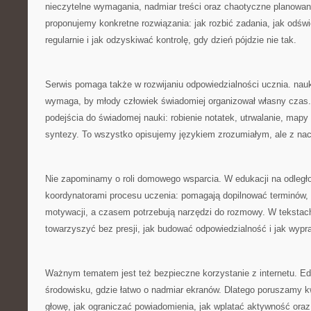
nieczytelne wymagania, nadmiar treści oraz chaotyczne planowan
proponujemy konkretne rozwiązania: jak rozbić zadania, jak odświ
regularnie i jak odzyskiwać kontrolę, gdy dzień pójdzie nie tak.
Serwis pomaga także w rozwijaniu odpowiedzialności ucznia. nauk
wymaga, by młody człowiek świadomiej organizował własny czas. 
podejścia do świadomej nauki: robienie notatek, utrwalanie, mapy
syntezy. To wszystko opisujemy językiem zrozumiałym, ale z na
Nie zapominamy o roli domowego wsparcia. W edukacji na odległoś
koordynatorami procesu uczenia: pomagają dopilnować terminów,
motywacji, a czasem potrzebują narzędzi do rozmowy. W tekstac
towarzyszyć bez presji, jak budować odpowiedzialność i jak wypra
Ważnym tematem jest też bezpieczne korzystanie z internetu. Edu
środowisku, gdzie łatwo o nadmiar ekranów. Dlatego poruszamy k
głowę, jak ograniczać powiadomienia, jak wplatać aktywność or