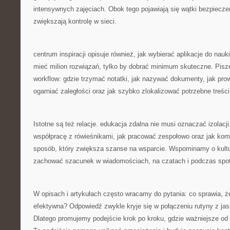
intensywnych zajęciach. Obok tego pojawiają się wątki bezpiecze
zwiększają kontrolę w sieci.
centrum inspiracji opisuje również, jak wybierać aplikacje do nauki
mieć milion rozwiązań, tylko by dobrać minimum skuteczne. Pis
workflow: gdzie trzymać notatki, jak nazywać dokumenty, jak prow
ogarniać zaległości oraz jak szybko zlokalizować potrzebne treśc
Istotne są też relacje. edukacja zdalna nie musi oznaczać izolac
współpracę z rówieśnikami, jak pracować zespołowo oraz jak ko
sposób, który zwiększa szanse na wsparcie. Wspominamy o kultur
zachować szacunek w wiadomościach, na czatach i podczas spo
W opisach i artykułach często wracamy do pytania: co sprawia, że
efektywna? Odpowiedź zwykle kryje się w połączeniu rutyny z ja
Dlatego promujemy podejście krok po kroku, gdzie ważniejsze od