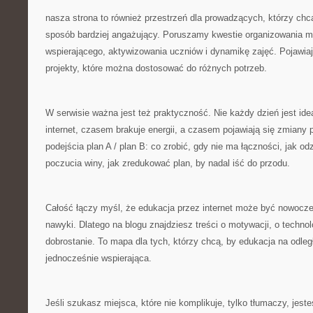
nasza strona to również przestrzeń dla prowadzących, którzy chc
sposób bardziej angażujący. Poruszamy kwestie organizowania ma
wspierającego, aktywizowania uczniów i dynamikę zajęć. Pojawiaj
projekty, które można dostosować do różnych potrzeb.
W serwisie ważna jest też praktyczność. Nie każdy dzień jest id
internet, czasem brakuje energii, a czasem pojawiają się zmiany
podejścia plan A / plan B: co zrobić, gdy nie ma łączności, jak o
poczucia winy, jak zredukować plan, by nadal iść do przodu.
Całość łączy myśl, że edukacja przez internet może być nowoczes
nawyki. Dlatego na blogu znajdziesz treści o motywacji, o technolog
dobrostanie. To mapa dla tych, którzy chcą, by edukacja na odle
jednocześnie wspierająca.
Jeśli szukasz miejsca, które nie komplikuje, tylko tłumaczy, jes